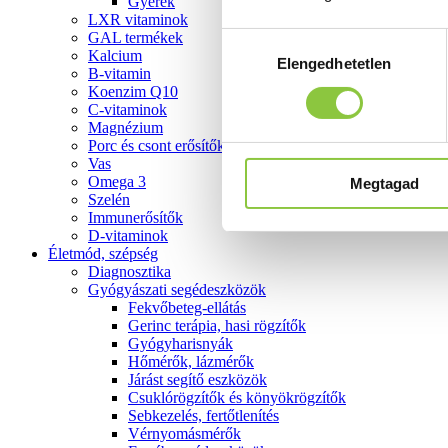
Gyerek
LXR vitaminok
GAL termékek
Hozzájárulás
Kalcium
Elengedhetetlen
kiválasztása
B-vitamin
Koenzim Q10
C-vitaminok
Magnézium
Porc és csont erősítők
Vas
Omega 3
Megtagad
Szelén
Immunerősítők
D-vitaminok
Életmód, szépség
Diagnosztika
Gyógyászati segédeszközök
Fekvőbeteg-ellátás
Gerinc terápia, hasi rögzítők
Gyógyharisnyák
Hőmérők, lázmérők
Járást segítő eszközök
Csuklórögzítők és könyökrögzítők
Sebkezelés, fertőtlenítés
Vérnyomásmérők