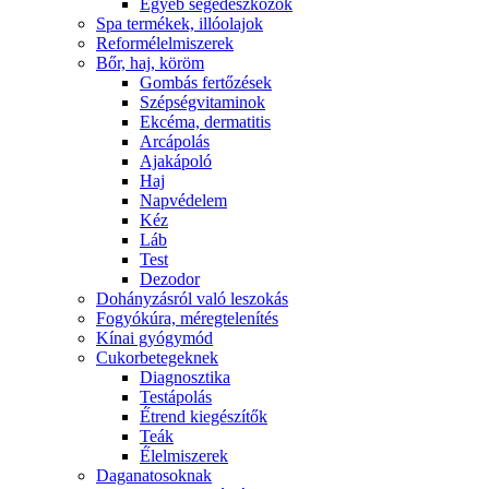
Egyéb segédeszközök
Spa termékek, illóolajok
Reformélelmiszerek
Bőr, haj, köröm
Gombás fertőzések
Szépségvitaminok
Ekcéma, dermatitis
Arcápolás
Ajakápoló
Haj
Napvédelem
Kéz
Láb
Test
Dezodor
Dohányzásról való leszokás
Fogyókúra, méregtelenítés
Kínai gyógymód
Cukorbetegeknek
Diagnosztika
Testápolás
É́trend kiegészítők
Teák
É́lelmiszerek
Daganatosoknak