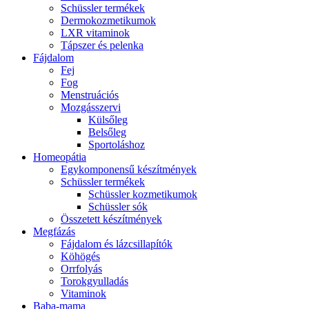
Schüssler termékek
Dermokozmetikumok
LXR vitaminok
Tápszer és pelenka
Fájdalom
Fej
Fog
Menstruációs
Mozgásszervi
Külsőleg
Belsőleg
Sportoláshoz
Homeopátia
Egykomponensű készítmények
Schüssler termékek
Schüssler kozmetikumok
Schüssler sók
Összetett készítmények
Megfázás
Fájdalom és lázcsillapítók
Köhögés
Orrfolyás
Torokgyulladás
Vitaminok
Baba-mama