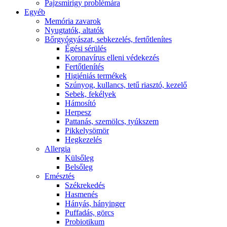
Pajzsmirigy problémára
Egyéb
Memória zavarok
Nyugtatók, altatók
Bőrgyógyászat, sebkezelés, fertőtlenítes
É́gési sérülés
Koronavírus elleni védekezés
Fertőtlenítés
Higiéniás termékek
Szúnyog, kullancs, tetű riasztó, kezelő
Sebek, fekélyek
Hámosító
Herpesz
Pattanás, szemölcs, tyúkszem
Pikkelysömör
Hegkezelés
Allergia
Külsőleg
Belsőleg
Emésztés
Székrekedés
Hasmenés
Hányás, hányinger
Puffadás, görcs
Probiotikum