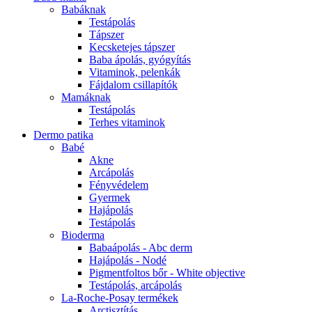
Babáknak
Testápolás
Tápszer
Kecsketejes tápszer
Baba ápolás, gyógyítás
Vitaminok, pelenkák
Fájdalom csillapítók
Mamáknak
Testápolás
Terhes vitaminok
Dermo patika
Babé
Akne
Arcápolás
Fényvédelem
Gyermek
Hajápolás
Testápolás
Bioderma
Babaápolás - Abc derm
Hajápolás - Nodé
Pigmentfoltos bőr - White objective
Testápolás, arcápolás
La-Roche-Posay termékek
Arctisztítás