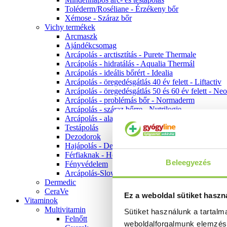
Toléderm/Roséliane - Érzékeny bőr
Xémose - Száraz bőr
Vichy termékek
Arcmaszk
Ajándékcsomag
Arcápolás - arctisztítás - Purete Thermale
Arcápolás - hidratálás - Aqualia Thermál
Arcápolás - ideális bőrért - Idealia
Arcápolás - öregedésgátlás 40 év felett - Liftactiv
Arcápolás - öregedésgátlás 50 és 60 év felett - Ne
Arcápolás - problémás bőr - Normaderm
Arcápolás - száraz bőrre - Nutrilogie
Arcápolás - alapozók
Testápolás
Dezodorok
Hajápolás - Dercos
Férfiaknak - Homme
Beleegyezés
Fényvédelem
Arcápolás-Slow Age
Dermedic
CeraVe
Ez a weboldal sütiket haszn
Vitaminok
Multivitamin
Sütiket használunk a tartal
Felnőtt
weboldalforgalmunk elemzé