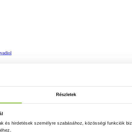
ovadiol
Részletek
ál
mak és hirdetések személyre szabásához, közösségi funkciók biz
séhez.