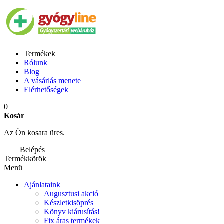
Termékek
Rólunk
Blog
A vásárlás menete
Elérhetőségek
0
Kosár
Az Ön kosara üres.
Belépés
Termékkörök
Menü
Ajánlataink
Augusztusi akció
Készletkisöprés
Könyv kiárusítás!
Fix áras termékek