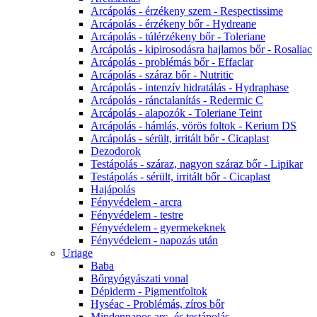
Arcápolás - érzékeny szem - Respectissime
Arcápolás - érzékeny bőr - Hydreane
Arcápolás - túlérzékeny bőr - Toleriane
Arcápolás - kipirosodásra hajlamos bőr - Rosaliac
Arcápolás - problémás bőr - Effaclar
Arcápolás - száraz bőr - Nutritic
Arcápolás - intenzív hidratálás - Hydraphase
Arcápolás - ránctalanítás - Redermic C
Arcápolás - alapozók - Toleriane Teint
Arcápolás - hámlás, vörös foltok - Kerium DS
Arcápolás - sérült, irritált bőr - Cicaplast
Dezodorok
Testápolás - száraz, nagyon száraz bőr - Lipikar
Testápolás - sérült, irritált bőr - Cicaplast
Hajápolás
Fényvédelem - arcra
Fényvédelem - testre
Fényvédelem - gyermekeknek
Fényvédelem - napozás után
Uriage
Baba
Bőrgyógyászati vonal
Dépiderm - Pigmentfoltok
Hyséac - Problémás, zíros bőr
Mindennapos arc- és testápolás