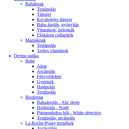
Babáknak
Testápolás
Tápszer
Kecsketejes tápszer
Baba ápolás, gyógyítás
Vitaminok, pelenkák
Fájdalom csillapítók
Mamáknak
Testápolás
Terhes vitaminok
Dermo patika
Babé
Akne
Arcápolás
Fényvédelem
Gyermek
Hajápolás
Testápolás
Bioderma
Babaápolás - Abc derm
Hajápolás - Nodé
Pigmentfoltos bőr - White objective
Testápolás, arcápolás
La-Roche-Posay termékek
Arctisztítás