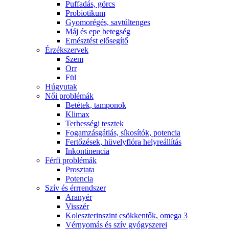
Puffadás, görcs
Probiotikum
Gyomorégés, savtúltenges
Máj és epe betegség
Emésztést elősegítő
Érzékszervek
Szem
Orr
Fül
Húgyutak
Női problémák
Betétek, tamponok
Klimax
Terhességi tesztek
Fogamzásgátlás, síkosítók, potencia
Fertőzések, hüvelyflóra helyreállítás
Inkontinencia
Férfi problémák
Prosztata
Potencia
Szív és érrrendszer
Aranyér
Visszér
Koleszterinszint csökkentők, omega 3
Vérnyomás és szív gyógyszerei