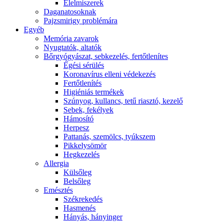
É́lelmiszerek
Daganatosoknak
Pajzsmirigy problémára
Egyéb
Memória zavarok
Nyugtatók, altatók
Bőrgyógyászat, sebkezelés, fertőtlenítes
É́gési sérülés
Koronavírus elleni védekezés
Fertőtlenítés
Higiéniás termékek
Szúnyog, kullancs, tetű riasztó, kezelő
Sebek, fekélyek
Hámosító
Herpesz
Pattanás, szemölcs, tyúkszem
Pikkelysömör
Hegkezelés
Allergia
Külsőleg
Belsőleg
Emésztés
Székrekedés
Hasmenés
Hányás, hányinger