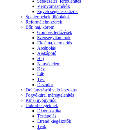
Sebkezelés, fertőtlenítés
Vérnyomásmérők
Egyéb segédeszközök
Spa termékek, illóolajok
Reformélelmiszerek
Bőr, haj, köröm
Gombás fertőzések
Szépségvitaminok
Ekcéma, dermatitis
Arcápolás
Ajakápoló
Haj
Napvédelem
Kéz
Láb
Test
Dezodor
Dohányzásról való leszokás
Fogyókúra, méregtelenítés
Kínai gyógymód
Cukorbetegeknek
Diagnosztika
Testápolás
É́trend kiegészítők
Teák