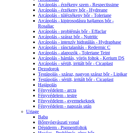
Arcápolás - érzékeny szem - Respectissime
Arcápolás - érzékeny bőr - Hydreane
Arcápolás - túlérzékeny bőr - Toleriane
Arcápolás - kipirosodásra hajlamos bőr -
Rosaliac
Arcápolás - problémás bőr - Effaclar
Arcápolás - száraz bőr - Nutritic
Arcápolás - intenzív hidratálás - Hydraphase
Arcápolás - ránctalanítás - Redermic C
Arcápolás - alapozók - Toleriane Teint
Arcápolás - hámlás, vörös foltok - Kerium DS
Arcápolás - sérült, irritált bőr - Cicaplast
Dezodorok
Testápolás - száraz, nagyon száraz bőr - Lipikar
Testápolás - sérült, irritált bőr - Cicaplast
Hajápolás
Fényvédelem - arcra
Fényvédelem - testre
Fényvédelem - gyermekeknek
Fényvédelem - napozás után
Uriage
Baba
Bőrgyógyászati vonal
Dépiderm - Pigmentfoltok
Hyséac - Problémás, zíros bőr