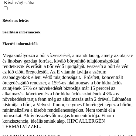
Kívánságlistába
Részletes leírás
Szállítási információk
Fizetési információk
Megakadályozza a bőr vízvesztését, a mandulaolaj, amely az olajsav
és linolsav gazdag forrása, kiváló bőrpuhító tulajdonságokkal
rendelkezik és erősíti a bőr védő lipidgátját. Feszesíti a bőrt és védi
az idő előtti öregedéstől. Az E vitamin javítja a szérum
szabadgyökök elleni védő tulajdonságait. Erősített, koncentrált
öregedésgátló rendszer, a 15%-os hialuronsav a bőr hidratációs
szintjének 57%-os növekedését biztosítja már 15 perccel az
alkalmazást követően és a bőr hidratációs szintjének 43% -os
növekedését tartja fenn még az alkalmazás után 2 órával. Láthatóan
kisimítja a bőrt, a Velvesil finom, selymes filmréteget képez a bőrön,
minimalizálva a kisebb rendellenességeket. Nem tömíti el a
pórusokat. Aktív összetevők magas koncentrációja. Finom
konzisztencia, ideális smink alap. HIPOALLERGÉN
TERMÁLVÍZZEL.