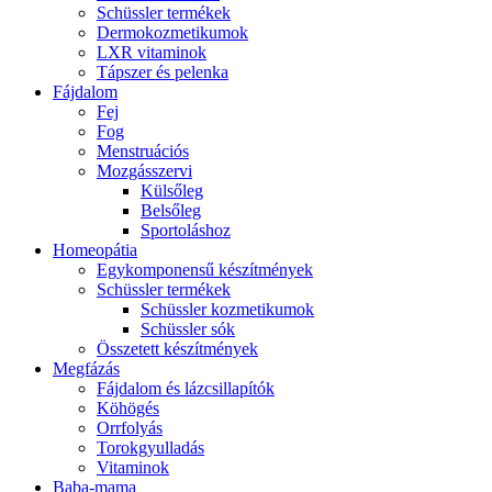
Schüssler termékek
Dermokozmetikumok
LXR vitaminok
Tápszer és pelenka
Fájdalom
Fej
Fog
Menstruációs
Mozgásszervi
Külsőleg
Belsőleg
Sportoláshoz
Homeopátia
Egykomponensű készítmények
Schüssler termékek
Schüssler kozmetikumok
Schüssler sók
Összetett készítmények
Megfázás
Fájdalom és lázcsillapítók
Köhögés
Orrfolyás
Torokgyulladás
Vitaminok
Baba-mama