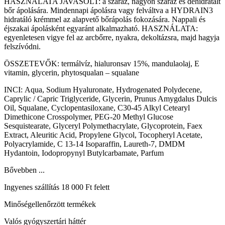
HASZNÁLATA JAVASOLT: a száraz, nagyon száraz és dehidratált
bőr ápolására. Mindennapi ápolásra vagy felváltva a HYDRAIN3
hidratáló krémmel az alapvető bőrápolás fokozására. Nappali és
éjszakai ápolásként egyaránt alkalmazható. HASZNÁLATA:
egyenletesen vigye fel az arcbőrre, nyakra, dekoltázsra, majd hagyja
felszívódni.
ÖSSZETEVŐK: termálvíz, hialuronsav 15%, mandulaolaj, E
vitamin, glycerin, phytosqualan – squalane
INCI: Aqua, Sodium Hyaluronate, Hydrogenated Polydecene,
Caprylic / Capric Triglyceride, Glycerin, Prunus Amygdalus Dulcis
Oil, Squalane, Cyclopentasiloxane, C30-45 Alkyl Cetearyl
Dimethicone Crosspolymer, PEG-20 Methyl Glucose
Sesquistearate, Glyceryl Polymethacrylate, Glycoprotein, Faex
Extract, Aleuritic Acid, Propylene Glycol, Tocopheryl Acetate,
Polyacrylamide, C 13-14 Isoparaffin, Laureth-7, DMDM
Hydantoin, Iodopropynyl Butylcarbamate, Parfum
Bővebben ...
Ingyenes szállítás 18 000 Ft felett
Minőségellenőrzött termékek
Valós gyógyszertári háttér