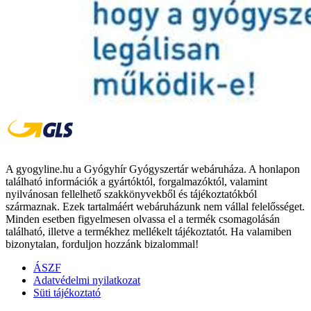
A gyogyline.hu a Gyógyhír Gyógyszertár webáruháza. A honlapon
található információk a gyártóktól, forgalmazóktól, valamint
nyilvánosan fellelhető szakkönyvekből és tájékoztatókból
származnak. Ezek tartalmáért webáruházunk nem vállal felelősséget.
Minden esetben figyelmesen olvassa el a termék csomagolásán
található, illetve a termékhez mellékelt tájékoztatót. Ha valamiben
bizonytalan, forduljon hozzánk bizalommal!
ÁSZF
Adatvédelmi nyilatkozat
Süti tájékoztató