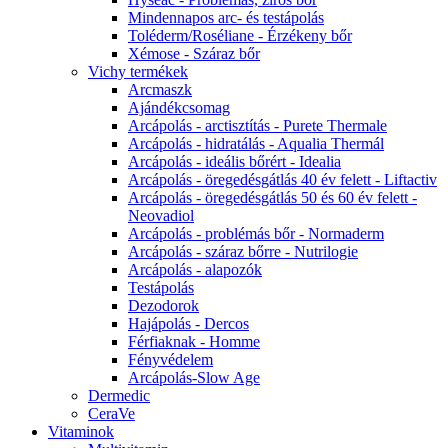
Mindennapos arc- és testápolás
Toléderm/Roséliane - Érzékeny bőr
Xémose - Száraz bőr
Vichy termékek
Arcmaszk
Ajándékcsomag
Arcápolás - arctisztítás - Purete Thermale
Arcápolás - hidratálás - Aqualia Thermál
Arcápolás - ideális bőrért - Idealia
Arcápolás - öregedésgátlás 40 év felett - Liftactiv
Arcápolás - öregedésgátlás 50 és 60 év felett -
Neovadiol
Arcápolás - problémás bőr - Normaderm
Arcápolás - száraz bőrre - Nutrilogie
Arcápolás - alapozók
Testápolás
Dezodorok
Hajápolás - Dercos
Férfiaknak - Homme
Fényvédelem
Arcápolás-Slow Age
Dermedic
CeraVe
Vitaminok