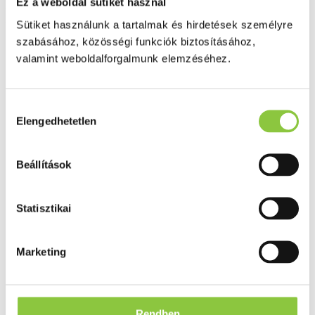
Ez a weboldal sütiket használ
Dermedic Hydrain³ Hidratáló
Sütiket használunk a tartalmak és hirdetések személyre
szérum arcra, nyakra és
szabásához, közösségi funkciók biztosításához,
valamint weboldalforgalmunk elemzéséhez.
dekoltázsra 30 ml
Hozzájárulás
Elengedhetetlen
kiválasztása
Beállítások
Statisztikai
Marketing
Rendben