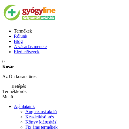
Termékek
Rólunk
Blog
A vásárlás menete
Elérhetőségek
0
Kosár
Az Ön kosara üres.
Belépés
Termékkörök
Menü
Ajánlataink
Augusztusi akció
Készletkisöprés
Könyv kiárusítás!
Fix áras termékek