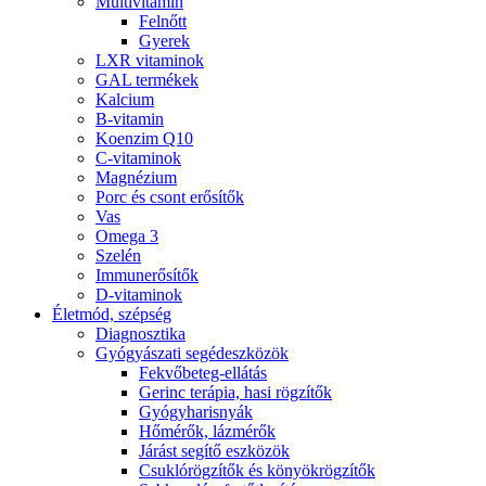
Multivitamin
Felnőtt
Gyerek
LXR vitaminok
GAL termékek
Kalcium
B-vitamin
Koenzim Q10
C-vitaminok
Magnézium
Porc és csont erősítők
Vas
Omega 3
Szelén
Immunerősítők
D-vitaminok
Életmód, szépség
Diagnosztika
Gyógyászati segédeszközök
Fekvőbeteg-ellátás
Gerinc terápia, hasi rögzítők
Gyógyharisnyák
Hőmérők, lázmérők
Járást segítő eszközök
Csuklórögzítők és könyökrögzítők