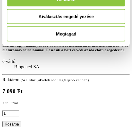
Kiválasztás engedélyezése
Megtagad
Száraz vagy vízhiányos bőr azonnali és hosszan tartó hidratálására 15%-os
hialuronsav tartalommal. Feszesíti a bőrt és védi az idő előtti öregedéstől.
Gyártó:
Biogened SA
Raktáron
(Szállítási, átvételi idő: legfeljebb két nap)
7 090 Ft
236 Ft/ml
Kosárba