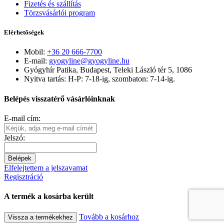
Fizetés és szállítás
Törzsvásárlói program
Elérhetőségek
Mobil:
+36 20 666-7700
E-mail:
gyogyline@gyogyline.hu
Gyógyhír Patika, Budapest, Teleki László tér 5, 1086
Nyitva tartás: H-P: 7-18-ig, szombaton: 7-14-ig.
Belépés visszatérő vásárlóinknak
E-mail cím:
Jelszó:
Belépek
Elfelejtettem a jelszavamat
Regisztráció
A termék a kosárba került
Tovább a kosárhoz
Vissza a termékekhez