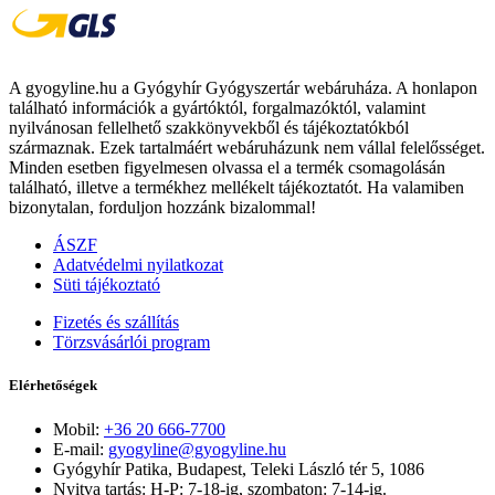
A gyogyline.hu a Gyógyhír Gyógyszertár webáruháza. A honlapon
található információk a gyártóktól, forgalmazóktól, valamint
nyilvánosan fellelhető szakkönyvekből és tájékoztatókból
származnak. Ezek tartalmáért webáruházunk nem vállal felelősséget.
Minden esetben figyelmesen olvassa el a termék csomagolásán
található, illetve a termékhez mellékelt tájékoztatót. Ha valamiben
bizonytalan, forduljon hozzánk bizalommal!
ÁSZF
Adatvédelmi nyilatkozat
Süti tájékoztató
Fizetés és szállítás
Törzsvásárlói program
Elérhetőségek
Mobil:
+36 20 666-7700
E-mail:
gyogyline@gyogyline.hu
Gyógyhír Patika, Budapest, Teleki László tér 5, 1086
Nyitva tartás: H-P: 7-18-ig, szombaton: 7-14-ig.