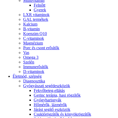
Multivitamin
Felnőtt
Gyerek
LXR vitaminok
GAL termékek
Kalcium
B-vitamin
Koenzim Q10
C-vitaminok
Magnézium
Porc és csont erősítők
Vas
Omega 3
Szelén
Immunerősítők
D-vitaminok
Életmód, szépség
Diagnosztika
Gyógyászati segédeszközök
Fekvőbeteg-ellátás
Gerinc terápia, hasi rögzítők
Gyógyharisnyák
Hőmérők, lázmérők
Járást segítő eszközök
Csuklórögzítők és könyökrögzítők