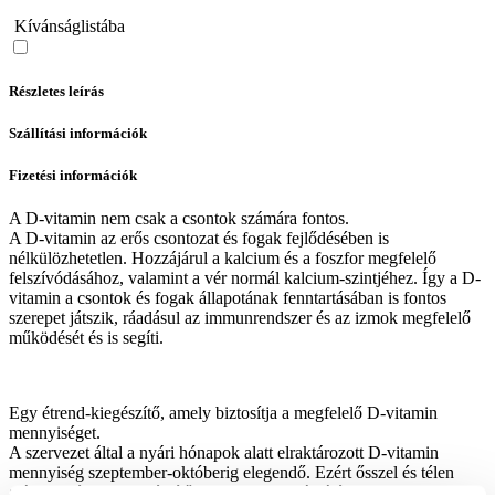
Kívánságlistába
Részletes leírás
Szállítási információk
Fizetési információk
A D-vitamin nem csak a csontok számára fontos.
A D-vitamin az erős csontozat és fogak fejlődésében is
nélkülözhetetlen. Hozzájárul a kalcium és a foszfor megfelelő
felszívódásához, valamint a vér normál kalcium-szintjéhez. Így a D-
vitamin a csontok és fogak állapotának fenntartásában is fontos
szerepet játszik, ráadásul az immunrendszer és az izmok megfelelő
működését és is segíti.
Egy étrend-kiegészítő, amely biztosítja a megfelelő D-vitamin
mennyiséget.
A szervezet által a nyári hónapok alatt elraktározott D-vitamin
mennyiség szeptember-októberig elegendő. Ezért ősszel és télen
ajánlatos étrend-kiegészítőt fogyasztani a táplálékkal bevitt