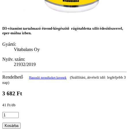
D3-vitamint tartalmazó étrend-kiegészítő rágótabletta xilit édesítőszerrel,
eper-málna ízben.
Gyártó:
Vitabalans Oy
Nyilv. szám:
21932/2019
Rendelhető
(Szállítási, átvételi idő: legfeljebb 3
Hasonló termékeket keresek
nap)
3 682 Ft
41 Ft/db
Kosárba