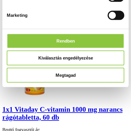
Minőségellenőrzött termékek
Valós gyógyszertári háttér
Marketing
Folyamatos akciók
Ezek is érdekelhetik Önt
Rendben
Kiválasztás engedélyezése
Megtagad
1x1 Vitaday C-vitamin 1000 mg narancs
rágótabletta, 60 db
Bruttó fogyasztói ár: