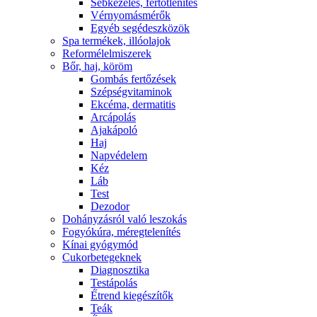
Sebkezelés, fertőtlenítés
Vérnyomásmérők
Egyéb segédeszközök
Spa termékek, illóolajok
Reformélelmiszerek
Bőr, haj, köröm
Gombás fertőzések
Szépségvitaminok
Ekcéma, dermatitis
Arcápolás
Ajakápoló
Haj
Napvédelem
Kéz
Láb
Test
Dezodor
Dohányzásról való leszokás
Fogyókúra, méregtelenítés
Kínai gyógymód
Cukorbetegeknek
Diagnosztika
Testápolás
É́trend kiegészítők
Teák