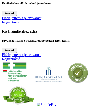
Értékeléshez előbb be kell jelentkezni.
Belépek
Elfelejtettem a jelszavamat
Regisztráció
Kívánságlistához adás
Kívánságlistához adáshoz előbb be kell jelentkezni.
Belépek
Elfelejtettem a jelszavamat
Regisztráció