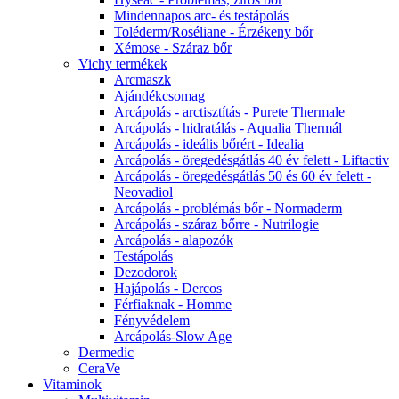
Mindennapos arc- és testápolás
Toléderm/Roséliane - Érzékeny bőr
Xémose - Száraz bőr
Vichy termékek
Arcmaszk
Ajándékcsomag
Arcápolás - arctisztítás - Purete Thermale
Arcápolás - hidratálás - Aqualia Thermál
Arcápolás - ideális bőrért - Idealia
Arcápolás - öregedésgátlás 40 év felett - Liftactiv
Arcápolás - öregedésgátlás 50 és 60 év felett -
Neovadiol
Arcápolás - problémás bőr - Normaderm
Arcápolás - száraz bőrre - Nutrilogie
Arcápolás - alapozók
Testápolás
Dezodorok
Hajápolás - Dercos
Férfiaknak - Homme
Fényvédelem
Arcápolás-Slow Age
Dermedic
CeraVe
Vitaminok