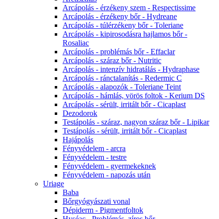
Arcápolás - érzékeny szem - Respectissime
Arcápolás - érzékeny bőr - Hydreane
Arcápolás - túlérzékeny bőr - Toleriane
Arcápolás - kipirosodásra hajlamos bőr -
Rosaliac
Arcápolás - problémás bőr - Effaclar
Arcápolás - száraz bőr - Nutritic
Arcápolás - intenzív hidratálás - Hydraphase
Arcápolás - ránctalanítás - Redermic C
Arcápolás - alapozók - Toleriane Teint
Arcápolás - hámlás, vörös foltok - Kerium DS
Arcápolás - sérült, irritált bőr - Cicaplast
Dezodorok
Testápolás - száraz, nagyon száraz bőr - Lipikar
Testápolás - sérült, irritált bőr - Cicaplast
Hajápolás
Fényvédelem - arcra
Fényvédelem - testre
Fényvédelem - gyermekeknek
Fényvédelem - napozás után
Uriage
Baba
Bőrgyógyászati vonal
Dépiderm - Pigmentfoltok
Hyséac - Problémás, zíros bőr