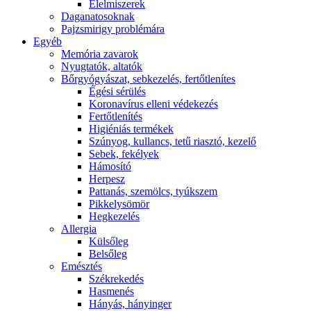
É́lelmiszerek
Daganatosoknak
Pajzsmirigy problémára
Egyéb
Memória zavarok
Nyugtatók, altatók
Bőrgyógyászat, sebkezelés, fertőtlenítes
É́gési sérülés
Koronavírus elleni védekezés
Fertőtlenítés
Higiéniás termékek
Szúnyog, kullancs, tetű riasztó, kezelő
Sebek, fekélyek
Hámosító
Herpesz
Pattanás, szemölcs, tyúkszem
Pikkelysömör
Hegkezelés
Allergia
Külsőleg
Belsőleg
Emésztés
Székrekedés
Hasmenés
Hányás, hányinger