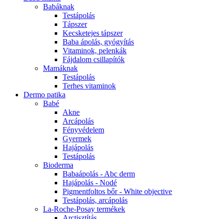
Babáknak
Testápolás
Tápszer
Kecsketejes tápszer
Baba ápolás, gyógyítás
Vitaminok, pelenkák
Fájdalom csillapítók
Mamáknak
Testápolás
Terhes vitaminok
Dermo patika
Babé
Akne
Arcápolás
Fényvédelem
Gyermek
Hajápolás
Testápolás
Bioderma
Babaápolás - Abc derm
Hajápolás - Nodé
Pigmentfoltos bőr - White objective
Testápolás, arcápolás
La-Roche-Posay termékek
Arctisztítás