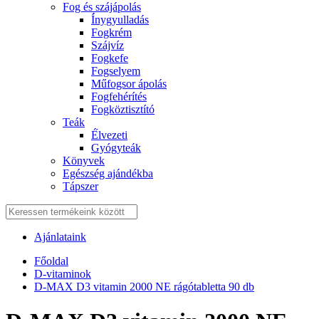
Fog és szájápolás
Í́nygyulladás
Fogkrém
Szájvíz
Fogkefe
Fogselyem
Műfogsor ápolás
Fogfehérítés
Fogköztisztító
Teák
É́lvezeti
Gyógyteák
Könyvek
Egészség ajándékba
Tápszer
Ajánlataink
Főoldal
D-vitaminok
D-MAX D3 vitamin 2000 NE rágótabletta 90 db