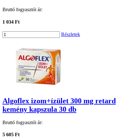
Bruttó fogyasztói ár:
1 034 Ft
Részletek
Algoflex izom+ízület 300 mg retard
kemény kapszula 30 db
Bruttó fogyasztói ár:
5 605 Ft