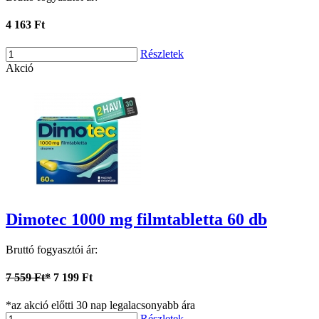
4 163 Ft
Részletek
Akció
Dimotec 1000 mg filmtabletta 60 db
Bruttó fogyasztói ár:
7 559 Ft*
7 199 Ft
*az akció előtti 30 nap legalacsonyabb ára
Részletek