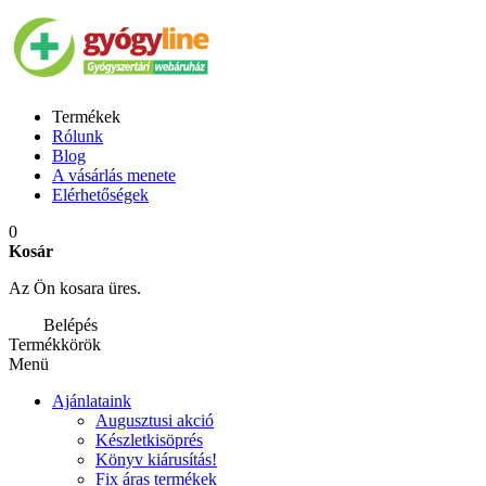
Termékek
Rólunk
Blog
A vásárlás menete
Elérhetőségek
0
Kosár
Az Ön kosara üres.
Belépés
Termékkörök
Menü
Ajánlataink
Augusztusi akció
Készletkisöprés
Könyv kiárusítás!
Fix áras termékek