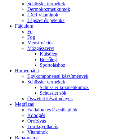
Schüssler termékek
Dermokozmetikumok
LXR vitaminok
Tápszer és pelenka
Fájdalom
Fej
Fog
Menstruációs
Mozgásszervi
Külsőleg
Belsőleg
Sportoláshoz
Homeopátia
Egykomponensű készítmények
Schüssler termékek
Schüssler kozmetikumok
Schüssler sók
Összetett készítmények
Megfázás
Fájdalom és lázcsillapítók
Köhögés
Orrfolyás
Torokgyulladás
Vitaminok
Baba-mama