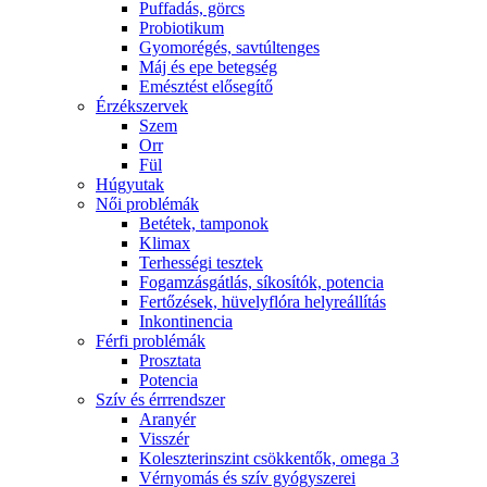
Puffadás, görcs
Probiotikum
Gyomorégés, savtúltenges
Máj és epe betegség
Emésztést elősegítő
Érzékszervek
Szem
Orr
Fül
Húgyutak
Női problémák
Betétek, tamponok
Klimax
Terhességi tesztek
Fogamzásgátlás, síkosítók, potencia
Fertőzések, hüvelyflóra helyreállítás
Inkontinencia
Férfi problémák
Prosztata
Potencia
Szív és érrrendszer
Aranyér
Visszér
Koleszterinszint csökkentők, omega 3
Vérnyomás és szív gyógyszerei