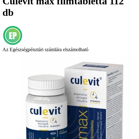
Culevit max filmtabletta 112
db
Az Egészségpénztári számlára elszámolható