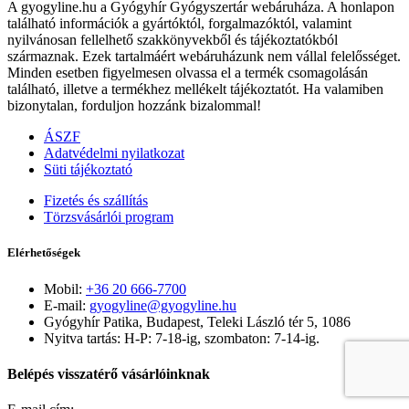
A gyogyline.hu a Gyógyhír Gyógyszertár webáruháza. A honlapon
található információk a gyártóktól, forgalmazóktól, valamint
nyilvánosan fellelhető szakkönyvekből és tájékoztatókból
származnak. Ezek tartalmáért webáruházunk nem vállal felelősséget.
Minden esetben figyelmesen olvassa el a termék csomagolásán
található, illetve a termékhez mellékelt tájékoztatót. Ha valamiben
bizonytalan, forduljon hozzánk bizalommal!
ÁSZF
Adatvédelmi nyilatkozat
Süti tájékoztató
Fizetés és szállítás
Törzsvásárlói program
Elérhetőségek
Mobil:
+36 20 666-7700
E-mail:
gyogyline@gyogyline.hu
Gyógyhír Patika, Budapest, Teleki László tér 5, 1086
Nyitva tartás: H-P: 7-18-ig, szombaton: 7-14-ig.
Belépés visszatérő vásárlóinknak