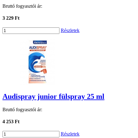
Bruttó fogyasztói ár:
3 229 Ft
Részletek
Audispray junior fülspray 25 ml
Bruttó fogyasztói ár:
4 253 Ft
Részletek