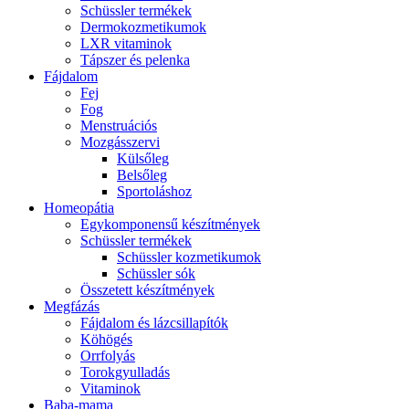
Schüssler termékek
Dermokozmetikumok
LXR vitaminok
Tápszer és pelenka
Fájdalom
Fej
Fog
Menstruációs
Mozgásszervi
Külsőleg
Belsőleg
Sportoláshoz
Homeopátia
Egykomponensű készítmények
Schüssler termékek
Schüssler kozmetikumok
Schüssler sók
Összetett készítmények
Megfázás
Fájdalom és lázcsillapítók
Köhögés
Orrfolyás
Torokgyulladás
Vitaminok
Baba-mama