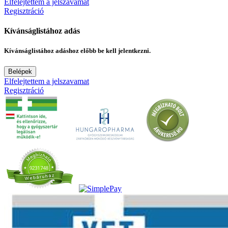
Elfelejtettem a jelszavamat
Regisztráció
Kívánságlistához adás
Kívánságlistához adáshoz előbb be kell jelentkezni.
Belépek
Elfelejtettem a jelszavamat
Regisztráció