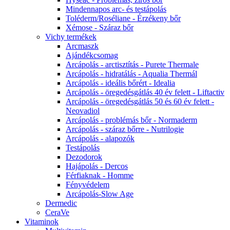
Mindennapos arc- és testápolás
Toléderm/Roséliane - Érzékeny bőr
Xémose - Száraz bőr
Vichy termékek
Arcmaszk
Ajándékcsomag
Arcápolás - arctisztítás - Purete Thermale
Arcápolás - hidratálás - Aqualia Thermál
Arcápolás - ideális bőrért - Idealia
Arcápolás - öregedésgátlás 40 év felett - Liftactiv
Arcápolás - öregedésgátlás 50 és 60 év felett -
Neovadiol
Arcápolás - problémás bőr - Normaderm
Arcápolás - száraz bőrre - Nutrilogie
Arcápolás - alapozók
Testápolás
Dezodorok
Hajápolás - Dercos
Férfiaknak - Homme
Fényvédelem
Arcápolás-Slow Age
Dermedic
CeraVe
Vitaminok