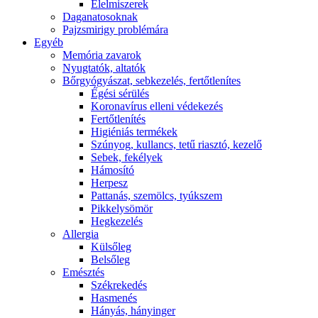
É́lelmiszerek
Daganatosoknak
Pajzsmirigy problémára
Egyéb
Memória zavarok
Nyugtatók, altatók
Bőrgyógyászat, sebkezelés, fertőtlenítes
É́gési sérülés
Koronavírus elleni védekezés
Fertőtlenítés
Higiéniás termékek
Szúnyog, kullancs, tetű riasztó, kezelő
Sebek, fekélyek
Hámosító
Herpesz
Pattanás, szemölcs, tyúkszem
Pikkelysömör
Hegkezelés
Allergia
Külsőleg
Belsőleg
Emésztés
Székrekedés
Hasmenés
Hányás, hányinger