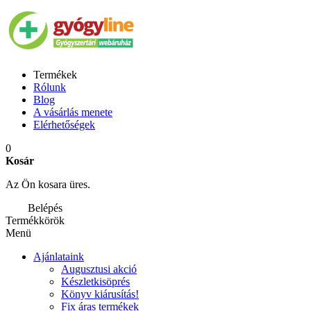
Termékek
Rólunk
Blog
A vásárlás menete
Elérhetőségek
0
Kosár
Az Ön kosara üres.
Belépés
Termékkörök
Menü
Ajánlataink
Augusztusi akció
Készletkisöprés
Könyv kiárusítás!
Fix áras termékek