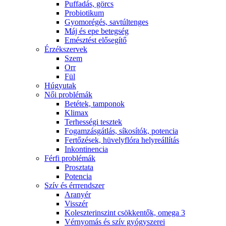
Puffadás, görcs
Probiotikum
Gyomorégés, savtúltenges
Máj és epe betegség
Emésztést elősegítő
Érzékszervek
Szem
Orr
Fül
Húgyutak
Női problémák
Betétek, tamponok
Klimax
Terhességi tesztek
Fogamzásgátlás, síkosítók, potencia
Fertőzések, hüvelyflóra helyreállítás
Inkontinencia
Férfi problémák
Prosztata
Potencia
Szív és érrrendszer
Aranyér
Visszér
Koleszterinszint csökkentők, omega 3
Vérnyomás és szív gyógyszerei