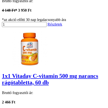
Bruttó fogyasztói ár:
4 148 Ft*
3 950 Ft
*az akció előtti 30 nap legalacsonyabb ára
Részletek
1x1 Vitaday C-vitamin 500 mg narancs
rágótabletta, 60 db
Bruttó fogyasztói ár:
2 466 Ft