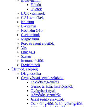
Multivitamin
Felnőtt
Gyerek
LXR vitaminok
GAL termékek
Kalcium
B-vitamin
Koenzim Q10
C-vitaminok
Magnézium
Porc és csont erősítők
Vas
Omega 3
Szelén
Immunerősítők
D-vitaminok
Életmód, szépség
Diagnosztika
Gyógyászati segédeszközök
Fekvőbeteg-ellátás
Gerinc terápia, hasi rögzítők
Gyógyharisnyák
Hőmérők, lázmérők
Járást segítő eszközök
Csuklórögzítők és könyökrögzítők