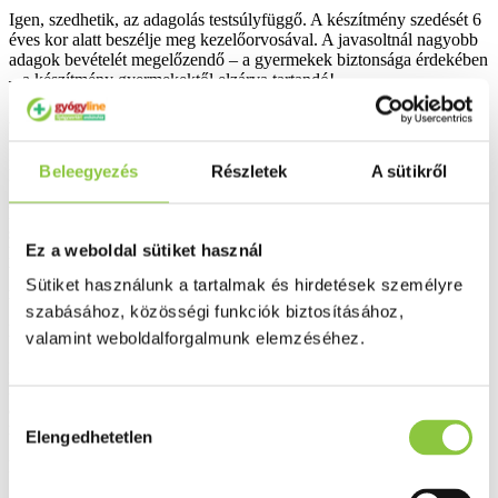
Igen, szedhetik, az adagolás testsúlyfüggő. A készítmény szedését 6
éves kor alatt beszélje meg kezelőorvosával. A javasoltnál nagyobb
adagok bevételét megelőzendő – a gyermekek biztonsága érdekében
– a készítmény gyermekektől elzárva tartandó!
Alkalmazható-e a készítmény más gyógyszerekkel együtt?
Igen, a gyógyszerek döntő többségével együtt – kellemetlen és/vagy
Beleegyezés
Részletek
A sütikről
káros kölcsönhatás kialakulásának veszélye nélkül – alkalmazható.
Egyes gyógyszerkészítmények – pl. a depresszióban alkalmazott
szerotonin visszaszívódást gátló (SSRI) szerek; immunmoduláns
Ez a weboldal sütiket használ
készítmények (pl. Interferon) – használata mellett viszont a triptofán
bevitele kerülendő. Ilyen esetekben a készítmény szedésének
Sütiket használunk a tartalmak és hirdetések személyre
megkezdése előtt feltétlenül konzultáljon kezelőorvosával.
szabásához, közösségi funkciók biztosításához,
Mit kell megfontolni terhesség és szoptatás ideje alatt?
valamint weboldalforgalmunk elemzéséhez.
Ilyen esetekre vonatkozó – nagy mennyiségű tabletta szedé­sével
kapcsolatos – adatokkal nem rendelkezünk. Terhes- és szoptató
anyák az alkalmazás előtt beszéljenek kezelőorvosuk­kal (szülész-
Hozzájárulás
nőgyógyász szakorvos, ill. gyermekorvos)!
Elengedhetetlen
kiválasztása
Mi az ajánlott adag?