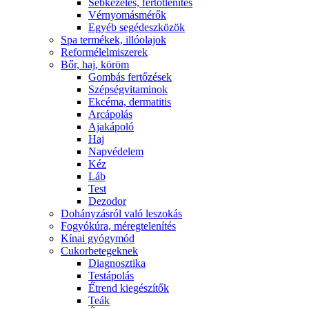
Sebkezelés, fertőtlenítés
Vérnyomásmérők
Egyéb segédeszközök
Spa termékek, illóolajok
Reformélelmiszerek
Bőr, haj, köröm
Gombás fertőzések
Szépségvitaminok
Ekcéma, dermatitis
Arcápolás
Ajakápoló
Haj
Napvédelem
Kéz
Láb
Test
Dezodor
Dohányzásról való leszokás
Fogyókúra, méregtelenítés
Kínai gyógymód
Cukorbetegeknek
Diagnosztika
Testápolás
É́trend kiegészítők
Teák