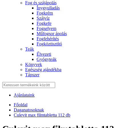
Fog és szájápolás
Í́nygyulladás
Fogkrém
Szájvíz
Fogkefe
Fogselyem
Műfogsor ápolás
Fogfehérítés
Fogköztisztító
Teák
É́lvezeti
Gyógyteák
Könyvek
Egészség ajándékba
Tápszer
Ajánlataink
Főoldal
Daganatosoknak
Culevit max filmtabletta 112 db