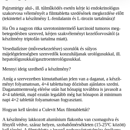
Pajzsmirigy alul-, ill. túlműködés esetén kérje ki endokrinológus
szakorvosa véleményét a filmtabletta szedésének megkezdése előtt
(tekintettel a készítmény L-fenilalanin és L-tirozin tartalmára)!
Ha Ön a nagyon ritka szerotonintermelő karcinoid tumoros meg­
betegedésben szenved, kérjen szakvéleményt kezelőorvosától (a
készítmény triptofán tartalma miatt).
Vesedialízisre (művesekezelésre) szorulók és súlyos
májelégtelenségben szenvedők konzultáljanak urológusukkal, ill.
hepatológusukkal/gasztroenterológusukkal.
Mennyi ideig szedhető a készítmény?
Amíg a szervezetben kimutathatóan jelen van a daganat, a készít­
ményt folyamatosan, 4×4 tabletta/nap dózisban ajánlatos szedni.
Daganatmentesség elérése után hat hónapig továbbra is javasolt a
4×4 tablettát, majd ezután legalább még hat hónapon át minimum
napi 4×2 tablettát folyamatosan fogyasztani.
Hogyan kell tárolni a Culevit Max filmtablettát?
A készítmény lakkozott alumínium flakonba van csomagolva és
fény­től védve, száraz helyen, szobahőmérsékleten (15-25ºC között)
kell tárolni. A filmtabletta a levegő nedvességtartalmára érzékeny,