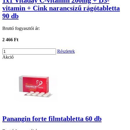
1x1 Vitaday C-vitamin 200mg + D3-
vitamin + Cink narancsízű rágótabletta
90 db
Bruttó fogyasztói ár:
2 466 Ft
Részletek
Akció
Panangin forte filmtabletta 60 db