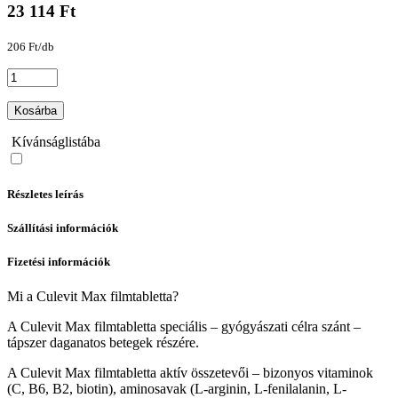
23 114 Ft
206 Ft/db
Kosárba
Kívánságlistába
Részletes leírás
Szállítási információk
Fizetési információk
Mi a Culevit Max filmtabletta?
A Culevit Max filmtabletta speciális – gyógyászati célra szánt –
tápszer daganatos betegek részére.
A Culevit Max filmtabletta aktív összetevői – bizonyos vitaminok
(C, B6, B2, biotin), aminosavak (L-arginin, L-fenilalanin, L-