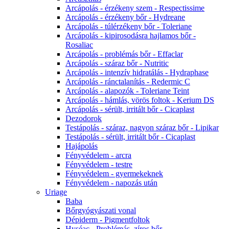
Arcápolás - érzékeny szem - Respectissime
Arcápolás - érzékeny bőr - Hydreane
Arcápolás - túlérzékeny bőr - Toleriane
Arcápolás - kipirosodásra hajlamos bőr -
Rosaliac
Arcápolás - problémás bőr - Effaclar
Arcápolás - száraz bőr - Nutritic
Arcápolás - intenzív hidratálás - Hydraphase
Arcápolás - ránctalanítás - Redermic C
Arcápolás - alapozók - Toleriane Teint
Arcápolás - hámlás, vörös foltok - Kerium DS
Arcápolás - sérült, irritált bőr - Cicaplast
Dezodorok
Testápolás - száraz, nagyon száraz bőr - Lipikar
Testápolás - sérült, irritált bőr - Cicaplast
Hajápolás
Fényvédelem - arcra
Fényvédelem - testre
Fényvédelem - gyermekeknek
Fényvédelem - napozás után
Uriage
Baba
Bőrgyógyászati vonal
Dépiderm - Pigmentfoltok
Hyséac - Problémás, zíros bőr