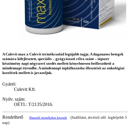
A Culevit max a Culevit termékcsalád legújabb tagja. A daganatos betegek
számára kifejlesztett, speciális – gyógyászati célra szánt – tápszer
készítmény napi négyszeri szedés mellett kényelmesen beilleszthető a
mindennapi étrendbe. A mindennapi táplálkozásba illesztését az onkológiai
kezelések mellett is javasoljuk.
Gyártó:
Culevit Kft.
Nyilv. szám:
OÉTI.: T/2135/2016.
Rendelhető
(Szállítási, átvételi idő: legfeljebb 3
Hasonló termékeket keresek
nap)