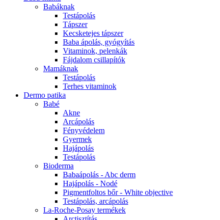
Babáknak
Testápolás
Tápszer
Kecsketejes tápszer
Baba ápolás, gyógyítás
Vitaminok, pelenkák
Fájdalom csillapítók
Mamáknak
Testápolás
Terhes vitaminok
Dermo patika
Babé
Akne
Arcápolás
Fényvédelem
Gyermek
Hajápolás
Testápolás
Bioderma
Babaápolás - Abc derm
Hajápolás - Nodé
Pigmentfoltos bőr - White objective
Testápolás, arcápolás
La-Roche-Posay termékek
Arctisztítás