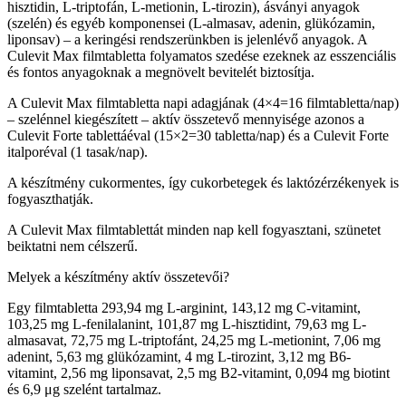
hisztidin, L-triptofán, L-metionin, L-tirozin), ásványi anyagok
(szelén) és egyéb komponensei (L-almasav, adenin, glükózamin,
liponsav) – a keringési rendszerünkben is jelenlévő anyagok. A
Culevit Max filmtabletta folyamatos szedése ezeknek az esszenciális
és fontos anyagoknak a megnövelt bevitelét biztosítja.
A Culevit Max filmtabletta napi adagjának (4×4=16 filmtabletta/nap)
– szelénnel kiegészített – aktív összetevő mennyisége azonos a
Culevit Forte tablettáéval (15×2=30 tabletta/nap) és a Culevit Forte
italporéval (1 tasak/nap).
A készítmény cukormentes, így cukorbetegek és laktózérzékenyek is
fogyaszthatják.
A Culevit Max filmtablettát minden nap kell fogyasztani, szünetet
beiktatni nem célszerű.
Melyek a készítmény aktív összetevői?
Egy filmtabletta 293,94 mg L-arginint, 143,12 mg C-vitamint,
103,25 mg L-fenilalanint, 101,87 mg L-hisztidint, 79,63 mg L-
almasavat, 72,75 mg L-triptofánt, 24,25 mg L-metionint, 7,06 mg
adenint, 5,63 mg glükózamint, 4 mg L-tirozint, 3,12 mg B6-
vitamint, 2,56 mg li­ponsavat, 2,5 mg B2-vitamint, 0,094 mg biotint
és 6,9 μg szelént tartalmaz.