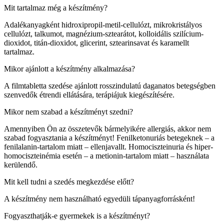
Mit tartalmaz még a készítmény?
Adalékanyagként hidroxipropil-metil-cellulózt, mikrokristályos
cellulózt, talkumot, magnézium-sztearátot, kolloidális szilícium-
dioxidot, titán-dioxidot, glicerint, sztearinsavat és karamellt
tartalmaz.
Mikor ajánlott a készítmény alkalmazása?
A filmtabletta szedése ajánlott rosszindulatú daganatos betegségben
szenvedők étrendi ellátására, terápiájuk kiegészítésére.
Mikor nem szabad a készítményt szedni?
Amennyiben Ön az összetevők bármelyikére allergiás, akkor nem
szabad fogyasztania a készítményt! Fenilketonuriás betegeknek – a
fenilalanin-tartalom miatt – ellenjavallt. Homociszteinuria és hiper­
homociszteinémia esetén – a metionin-tartalom miatt – használata
kerülendő.
Mit kell tudni a szedés megkezdése előtt?
A készítmény nem használható egyedüli tápanyagforrásként!
Fogyaszthatják-e gyermekek is a készítményt?