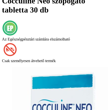
Cocculine Neo szopogató
tabletta 30 db
Az Egészségpénztári számlára elszámolható
Csak személyesen átvehető termék