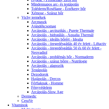
Mindennapos arc- és testápolás
Toléderm/Roséliane - Érzékeny bőr
Xémose - Száraz bőr
Vichy termékek
Arcmaszk
Ajándékcsomag
Arcápolás - arctisztítás - Purete Thermale
Arcápolás - hidratálás - Aqualia Thermál
Arcápolás - ideális bőrért - Idealia
Arcápolás - öregedésgátlás 40 év felett - Liftactiv
Arcápolás - öregedésgátlás 50 és 60 év felett -
Neovadiol
Arcápolás - problémás bőr - Normaderm
Arcápolás - száraz bőrre - Nutrilogie
Arcápolás - alapozók
Testápolás
Dezodorok
Hajápolás - Dercos
Férfiaknak - Homme
Fényvédelem
Arcápolás-Slow Age
Dermedic
CeraVe
Vitaminok