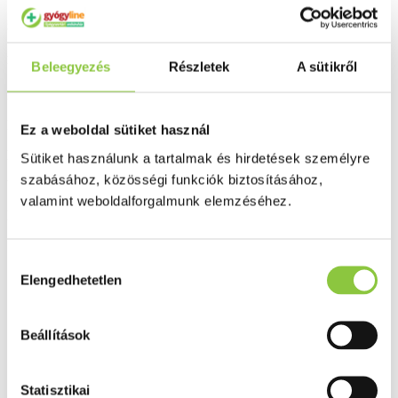
Szállítási információk
Fizetési információk
Beleegyezés
Részletek
A sütikről
Bővebben ...
Ingyenes szállítás 18 000 Ft felett
Ez a weboldal sütiket használ
Minőségellenőrzött termékek
Sütiket használunk a tartalmak és hirdetések személyre
szabásához, közösségi funkciók biztosításához,
Valós gyógyszertári háttér
valamint weboldalforgalmunk elemzéséhez.
Folyamatos akciók
Hozzájárulás
Ezek is érdekelhetik Önt
Elengedhetetlen
kiválasztása
Beállítások
Statisztikai