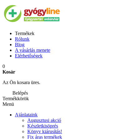
Termékek
Rólunk
Blog
A vásárlás menete
Elérhetőségek
0
Kosár
Az Ön kosara üres.
Belépés
Termékkörök
Menü
Ajánlataink
Augusztusi akció
Készletkisöprés
Könyv kiárusítás!
Fix áras termékek