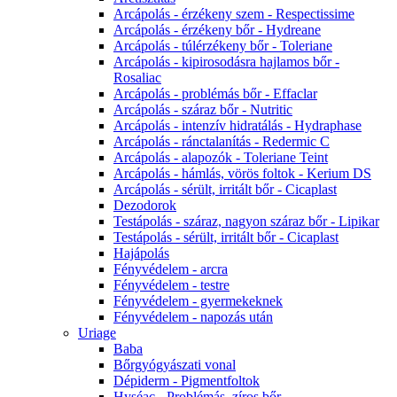
Arcápolás - érzékeny szem - Respectissime
Arcápolás - érzékeny bőr - Hydreane
Arcápolás - túlérzékeny bőr - Toleriane
Arcápolás - kipirosodásra hajlamos bőr -
Rosaliac
Arcápolás - problémás bőr - Effaclar
Arcápolás - száraz bőr - Nutritic
Arcápolás - intenzív hidratálás - Hydraphase
Arcápolás - ránctalanítás - Redermic C
Arcápolás - alapozók - Toleriane Teint
Arcápolás - hámlás, vörös foltok - Kerium DS
Arcápolás - sérült, irritált bőr - Cicaplast
Dezodorok
Testápolás - száraz, nagyon száraz bőr - Lipikar
Testápolás - sérült, irritált bőr - Cicaplast
Hajápolás
Fényvédelem - arcra
Fényvédelem - testre
Fényvédelem - gyermekeknek
Fényvédelem - napozás után
Uriage
Baba
Bőrgyógyászati vonal
Dépiderm - Pigmentfoltok
Hyséac - Problémás, zíros bőr