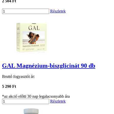
2 504 Ft
Részletek
GAL Magnézium-biszglicinát 90 db
Bruttó fogyasztói ár:
5 290 Ft
*az akció előtti 30 nap legalacsonyabb ára
Részletek