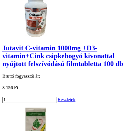
Jutavit C-vitamin 1000mg +D3-
vitamin+Cink csipkebogyó kivonattal
nyújtott felszívódású filmtabletta 100 db
Bruttó fogyasztói ár:
3 156 Ft
Részletek