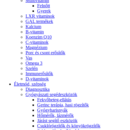
Multivitamin
Felnőtt
Gyerek
LXR vitaminok
GAL termékek
Kalcium
B-vitamin
Koenzim Q10
C-vitaminok
Magnézium
Porc és csont erősítők
Vas
Omega 3
Szelén
Immunerősítők
D-vitaminok
Életmód, szépség
Diagnosztika
Gyógyászati segédeszközök
Fekvőbeteg-ellátás
Gerinc terápia, hasi rögzítők
Gyógyharisnyák
Hőmérők, lázmérők
Járást segítő eszközök
Csuklórögzítők és könyökrögzítők