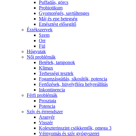
Puffadás, görcs
Probiotikum
Gyomorégés, savtúltenges
Máj és epe betegség
Emésztést elősegítő
Érzékszervek
Szem
Orr
Fül
Húgyutak
Női problémák
Betétek, tamponok
Klimax
Terhességi tesztek
Fogamzásgátlás, síkosítók, potencia
Fertőzések, hüvelyflóra helyreállítás
Inkontinencia
Férfi problémák
Prosztata
Potencia
Szív és érrrendszer
Aranyér
Visszér
Koleszterinszint csökkentők, omega 3
Vérnyomás és szív gyógyszerei