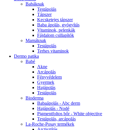
Babáknak
Testápolás
Tápszer
Kecsketejes tápszer
Baba ápolás, gyógyítás
Vitaminok, pelenkák
Fájdalom csillapítók
Mamáknak
Testápolás
Terhes vitaminok
Dermo patika
Babé
Akne
Arcápolás
Fényvédelem
Gyermek
Hajápolás
Testápolás
Bioderma
Babaápolás - Abc derm
Hajápolás - Nodé
Pigmentfoltos bőr - White objective
Testápolás, arcápolás
La-Roche-Posay termékek
Arctisztítás