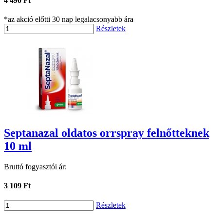
4 490 Ft
*az akció előtti 30 nap legalacsonyabb ára
Részletek
Septanazal oldatos orrspray felnőtteknek
10 ml
Bruttó fogyasztói ár:
3 109 Ft
Részletek