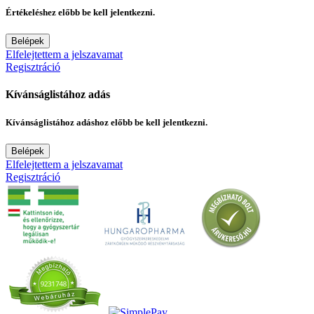
Értékeléshez előbb be kell jelentkezni.
Belépek
Elfelejtettem a jelszavamat
Regisztráció
Kívánságlistához adás
Kívánságlistához adáshoz előbb be kell jelentkezni.
Belépek
Elfelejtettem a jelszavamat
Regisztráció