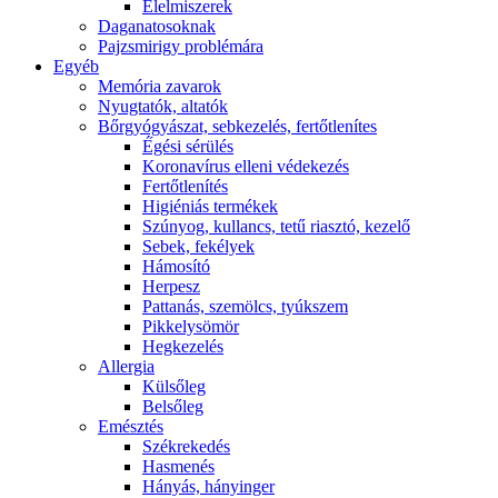
É́lelmiszerek
Daganatosoknak
Pajzsmirigy problémára
Egyéb
Memória zavarok
Nyugtatók, altatók
Bőrgyógyászat, sebkezelés, fertőtlenítes
É́gési sérülés
Koronavírus elleni védekezés
Fertőtlenítés
Higiéniás termékek
Szúnyog, kullancs, tetű riasztó, kezelő
Sebek, fekélyek
Hámosító
Herpesz
Pattanás, szemölcs, tyúkszem
Pikkelysömör
Hegkezelés
Allergia
Külsőleg
Belsőleg
Emésztés
Székrekedés
Hasmenés
Hányás, hányinger