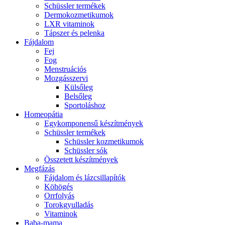
Schüssler termékek
Dermokozmetikumok
LXR vitaminok
Tápszer és pelenka
Fájdalom
Fej
Fog
Menstruációs
Mozgásszervi
Külsőleg
Belsőleg
Sportoláshoz
Homeopátia
Egykomponensű készítmények
Schüssler termékek
Schüssler kozmetikumok
Schüssler sók
Összetett készítmények
Megfázás
Fájdalom és lázcsillapítók
Köhögés
Orrfolyás
Torokgyulladás
Vitaminok
Baba-mama