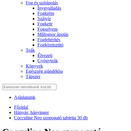
Fog és szájápolás
Í́nygyulladás
Fogkrém
Szájvíz
Fogkefe
Fogselyem
Műfogsor ápolás
Fogfehérítés
Fogköztisztító
Teák
É́lvezeti
Gyógyteák
Könyvek
Egészség ajándékba
Tápszer
Ajánlataink
Főoldal
Hányás, hányinger
Cocculine Neo szopogató tabletta 30 db