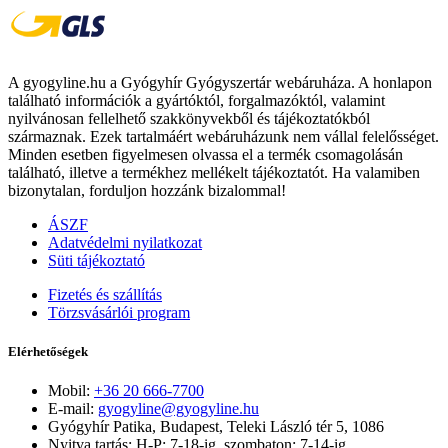
A gyogyline.hu a Gyógyhír Gyógyszertár webáruháza. A honlapon
található információk a gyártóktól, forgalmazóktól, valamint
nyilvánosan fellelhető szakkönyvekből és tájékoztatókból
származnak. Ezek tartalmáért webáruházunk nem vállal felelősséget.
Minden esetben figyelmesen olvassa el a termék csomagolásán
található, illetve a termékhez mellékelt tájékoztatót. Ha valamiben
bizonytalan, forduljon hozzánk bizalommal!
ÁSZF
Adatvédelmi nyilatkozat
Süti tájékoztató
Fizetés és szállítás
Törzsvásárlói program
Elérhetőségek
Mobil:
+36 20 666-7700
E-mail:
gyogyline@gyogyline.hu
Gyógyhír Patika, Budapest, Teleki László tér 5, 1086
Nyitva tartás: H-P: 7-18-ig, szombaton: 7-14-ig.