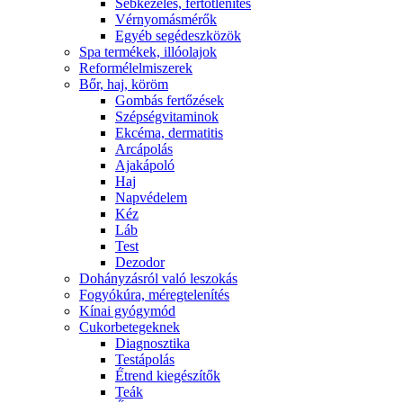
Sebkezelés, fertőtlenítés
Vérnyomásmérők
Egyéb segédeszközök
Spa termékek, illóolajok
Reformélelmiszerek
Bőr, haj, köröm
Gombás fertőzések
Szépségvitaminok
Ekcéma, dermatitis
Arcápolás
Ajakápoló
Haj
Napvédelem
Kéz
Láb
Test
Dezodor
Dohányzásról való leszokás
Fogyókúra, méregtelenítés
Kínai gyógymód
Cukorbetegeknek
Diagnosztika
Testápolás
É́trend kiegészítők
Teák