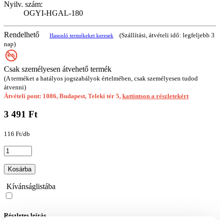
Nyilv. szám:
OGYI-HGAL-180
Rendelhető
(Szállítási, átvételi idő: legfeljebb 3
Hasonló termékeket keresek
nap)
Csak személyesen átvehető termék
(A terméket a hatályos jogszabályok értelmében, csak személyesen tudod
átvenni)
Átvételi pont: 1086, Budapest, Teleki tér 5,
kattintson a részletekért
3 491 Ft
116 Ft/db
Kosárba
Kívánságlistába
Részletes leírás