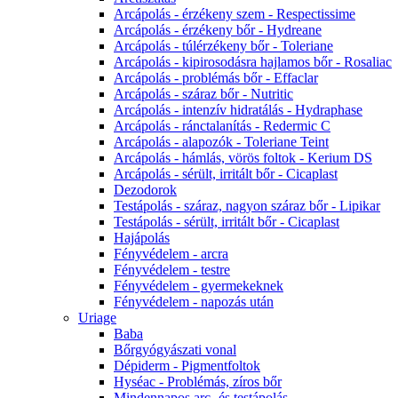
Arcápolás - érzékeny szem - Respectissime
Arcápolás - érzékeny bőr - Hydreane
Arcápolás - túlérzékeny bőr - Toleriane
Arcápolás - kipirosodásra hajlamos bőr - Rosaliac
Arcápolás - problémás bőr - Effaclar
Arcápolás - száraz bőr - Nutritic
Arcápolás - intenzív hidratálás - Hydraphase
Arcápolás - ránctalanítás - Redermic C
Arcápolás - alapozók - Toleriane Teint
Arcápolás - hámlás, vörös foltok - Kerium DS
Arcápolás - sérült, irritált bőr - Cicaplast
Dezodorok
Testápolás - száraz, nagyon száraz bőr - Lipikar
Testápolás - sérült, irritált bőr - Cicaplast
Hajápolás
Fényvédelem - arcra
Fényvédelem - testre
Fényvédelem - gyermekeknek
Fényvédelem - napozás után
Uriage
Baba
Bőrgyógyászati vonal
Dépiderm - Pigmentfoltok
Hyséac - Problémás, zíros bőr
Mindennapos arc- és testápolás