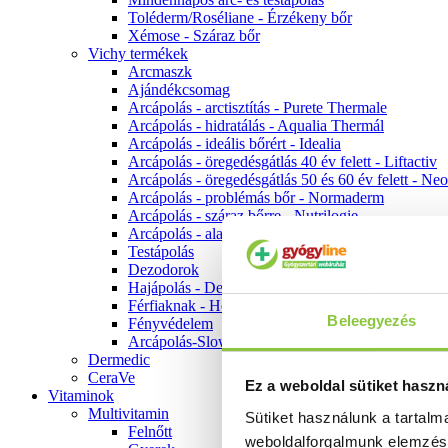
Toléderm/Roséliane - Érzékeny bőr
Xémose - Száraz bőr
Vichy termékek
Arcmaszk
Ajándékcsomag
Arcápolás - arctisztítás - Purete Thermale
Arcápolás - hidratálás - Aqualia Thermál
Arcápolás - ideális bőrért - Idealia
Arcápolás - öregedésgátlás 40 év felett - Liftactiv
Arcápolás - öregedésgátlás 50 és 60 év felett - Ne
Arcápolás - problémás bőr - Normaderm
Arcápolás - száraz bőrre - Nutrilogie
Arcápolás - alapozók
Testápolás
Dezodorok
Hajápolás - Dercos
Férfiaknak - Homme
Beleegyezés
Fényvédelem
Arcápolás-Slow Age
Dermedic
CeraVe
Ez a weboldal sütiket haszn
Vitaminok
Multivitamin
Sütiket használunk a tartal
Felnőtt
weboldalforgalmunk elemzé