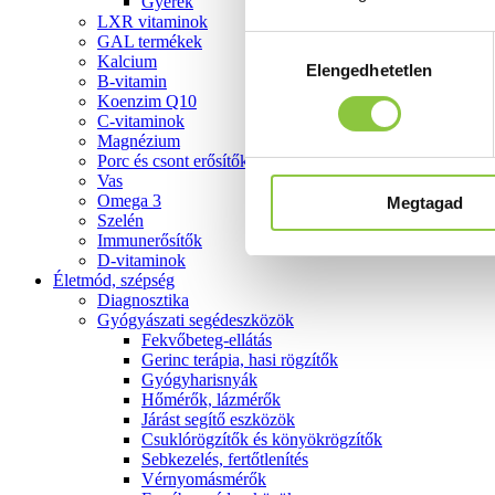
Gyerek
LXR vitaminok
GAL termékek
Hozzájárulás
Kalcium
Elengedhetetlen
kiválasztása
B-vitamin
Koenzim Q10
C-vitaminok
Magnézium
Porc és csont erősítők
Vas
Omega 3
Megtagad
Szelén
Immunerősítők
D-vitaminok
Életmód, szépség
Diagnosztika
Gyógyászati segédeszközök
Fekvőbeteg-ellátás
Gerinc terápia, hasi rögzítők
Gyógyharisnyák
Hőmérők, lázmérők
Járást segítő eszközök
Csuklórögzítők és könyökrögzítők
Sebkezelés, fertőtlenítés
Vérnyomásmérők