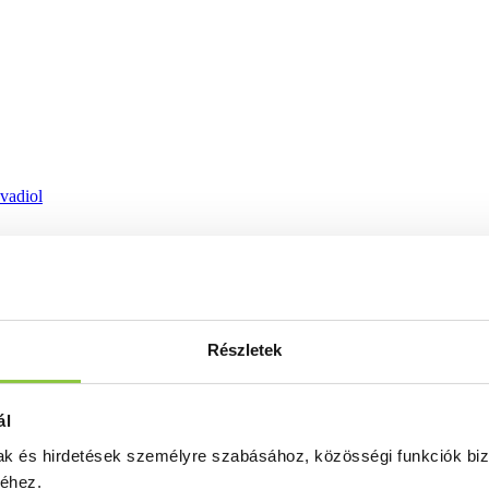
ovadiol
Részletek
ál
mak és hirdetések személyre szabásához, közösségi funkciók biz
séhez.