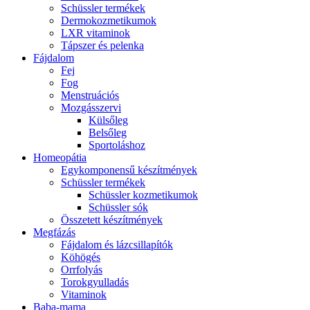
Schüssler termékek
Dermokozmetikumok
LXR vitaminok
Tápszer és pelenka
Fájdalom
Fej
Fog
Menstruációs
Mozgásszervi
Külsőleg
Belsőleg
Sportoláshoz
Homeopátia
Egykomponensű készítmények
Schüssler termékek
Schüssler kozmetikumok
Schüssler sók
Összetett készítmények
Megfázás
Fájdalom és lázcsillapítók
Köhögés
Orrfolyás
Torokgyulladás
Vitaminok
Baba-mama