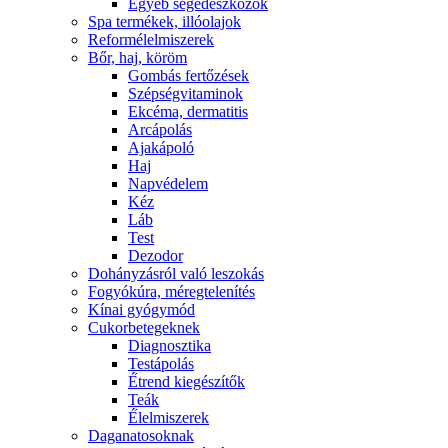
Egyéb segédeszközök
Spa termékek, illóolajok
Reformélelmiszerek
Bőr, haj, köröm
Gombás fertőzések
Szépségvitaminok
Ekcéma, dermatitis
Arcápolás
Ajakápoló
Haj
Napvédelem
Kéz
Láb
Test
Dezodor
Dohányzásról való leszokás
Fogyókúra, méregtelenítés
Kínai gyógymód
Cukorbetegeknek
Diagnosztika
Testápolás
É́trend kiegészítők
Teák
É́lelmiszerek
Daganatosoknak