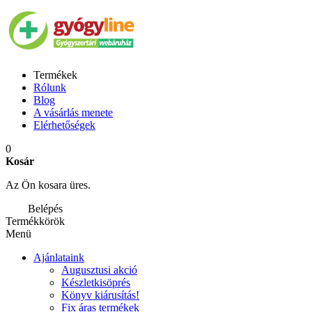
Termékek
Rólunk
Blog
A vásárlás menete
Elérhetőségek
0
Kosár
Az Ön kosara üres.
Belépés
Termékkörök
Menü
Ajánlataink
Augusztusi akció
Készletkisöprés
Könyv kiárusítás!
Fix áras termékek