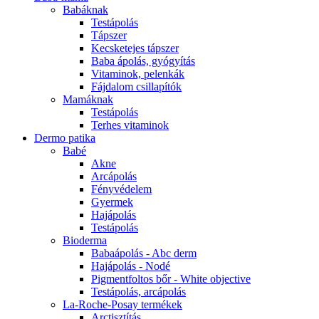
Babáknak
Testápolás
Tápszer
Kecsketejes tápszer
Baba ápolás, gyógyítás
Vitaminok, pelenkák
Fájdalom csillapítók
Mamáknak
Testápolás
Terhes vitaminok
Dermo patika
Babé
Akne
Arcápolás
Fényvédelem
Gyermek
Hajápolás
Testápolás
Bioderma
Babaápolás - Abc derm
Hajápolás - Nodé
Pigmentfoltos bőr - White objective
Testápolás, arcápolás
La-Roche-Posay termékek
Arctisztítás