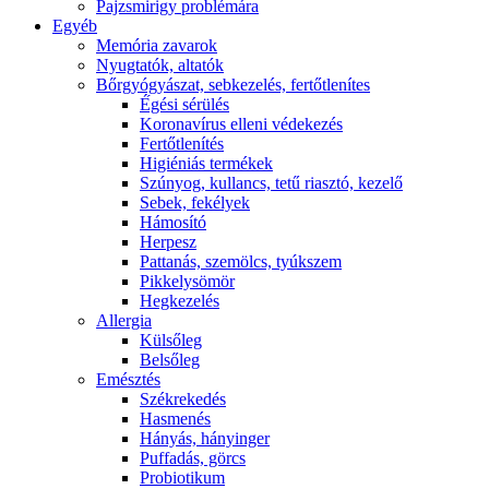
Pajzsmirigy problémára
Egyéb
Memória zavarok
Nyugtatók, altatók
Bőrgyógyászat, sebkezelés, fertőtlenítes
É́gési sérülés
Koronavírus elleni védekezés
Fertőtlenítés
Higiéniás termékek
Szúnyog, kullancs, tetű riasztó, kezelő
Sebek, fekélyek
Hámosító
Herpesz
Pattanás, szemölcs, tyúkszem
Pikkelysömör
Hegkezelés
Allergia
Külsőleg
Belsőleg
Emésztés
Székrekedés
Hasmenés
Hányás, hányinger
Puffadás, görcs
Probiotikum