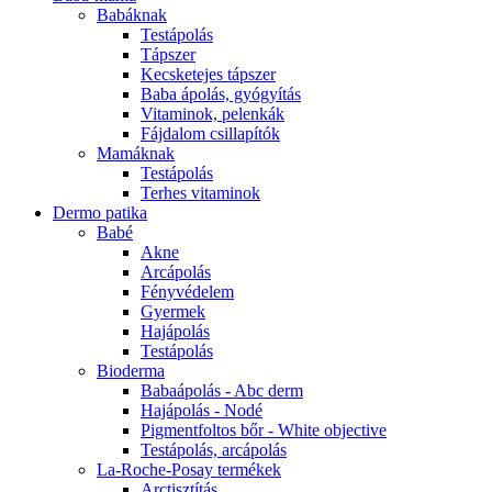
Babáknak
Testápolás
Tápszer
Kecsketejes tápszer
Baba ápolás, gyógyítás
Vitaminok, pelenkák
Fájdalom csillapítók
Mamáknak
Testápolás
Terhes vitaminok
Dermo patika
Babé
Akne
Arcápolás
Fényvédelem
Gyermek
Hajápolás
Testápolás
Bioderma
Babaápolás - Abc derm
Hajápolás - Nodé
Pigmentfoltos bőr - White objective
Testápolás, arcápolás
La-Roche-Posay termékek
Arctisztítás