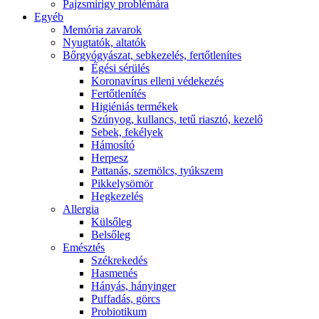
Pajzsmirigy problémára
Egyéb
Memória zavarok
Nyugtatók, altatók
Bőrgyógyászat, sebkezelés, fertőtlenítes
É́gési sérülés
Koronavírus elleni védekezés
Fertőtlenítés
Higiéniás termékek
Szúnyog, kullancs, tetű riasztó, kezelő
Sebek, fekélyek
Hámosító
Herpesz
Pattanás, szemölcs, tyúkszem
Pikkelysömör
Hegkezelés
Allergia
Külsőleg
Belsőleg
Emésztés
Székrekedés
Hasmenés
Hányás, hányinger
Puffadás, görcs
Probiotikum