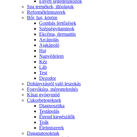
Egyéb segédeszközök
Spa termékek, illóolajok
Reformélelmiszerek
Bőr, haj, köröm
Gombás fertőzések
Szépségvitaminok
Ekcéma, dermatitis
Arcápolás
Ajakápoló
Haj
Napvédelem
Kéz
Láb
Test
Dezodor
Dohányzásról való leszokás
Fogyókúra, méregtelenítés
Kínai gyógymód
Cukorbetegeknek
Diagnosztika
Testápolás
É́trend kiegészítők
Teák
É́lelmiszerek
Daganatosoknak