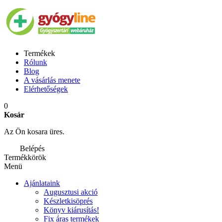
Termékek
Rólunk
Blog
A vásárlás menete
Elérhetőségek
0
Kosár
Az Ön kosara üres.
Belépés
Termékkörök
Menü
Ajánlataink
Augusztusi akció
Készletkisöprés
Könyv kiárusítás!
Fix áras termékek