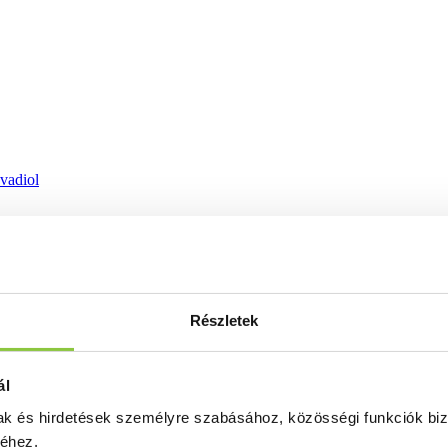
ovadiol
Részletek
ál
mak és hirdetések személyre szabásához, közösségi funkciók biz
séhez.