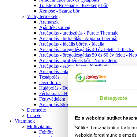
Toléderm/Roséliane - Érzékeny bőr
Xémose - Száraz bőr
Vichy termékek
Arcmaszk
Ajándékcsomag
Arcápolás - arctisztítás - Purete Thermale
Arcápolás - hidratálás - Aqualia Thermál
Arcápolás - ideális bőrért - Idealia
Arcápolás - öregedésgátlás 40 év felett - Liftactiv
Arcápolás - öregedésgátlás 50 és 60 év felett - Ne
Arcápolás - problémás bőr - Normaderm
Arcápolás - száraz bőrre - Nutrilogie
Arcápolás - alapozók
Testápolás
Dezodorok
Hajápolás - Dercos
Férfiaknak - Homme
Beleegyezés
Fényvédelem
Arcápolás-Slow Age
Dermedic
CeraVe
Ez a weboldal sütiket haszn
Vitaminok
Multivitamin
Sütiket használunk a tartal
Felnőtt
weboldalforgalmunk elemzé