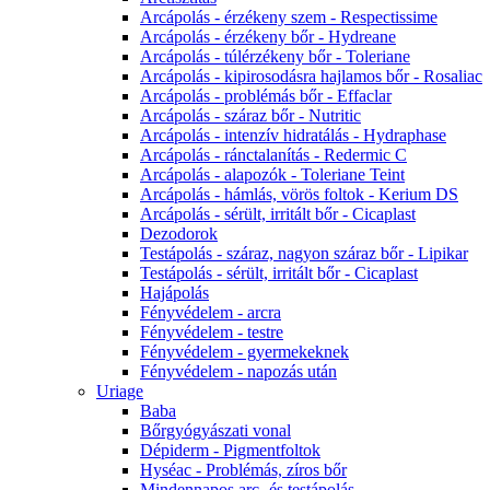
Arcápolás - érzékeny szem - Respectissime
Arcápolás - érzékeny bőr - Hydreane
Arcápolás - túlérzékeny bőr - Toleriane
Arcápolás - kipirosodásra hajlamos bőr - Rosaliac
Arcápolás - problémás bőr - Effaclar
Arcápolás - száraz bőr - Nutritic
Arcápolás - intenzív hidratálás - Hydraphase
Arcápolás - ránctalanítás - Redermic C
Arcápolás - alapozók - Toleriane Teint
Arcápolás - hámlás, vörös foltok - Kerium DS
Arcápolás - sérült, irritált bőr - Cicaplast
Dezodorok
Testápolás - száraz, nagyon száraz bőr - Lipikar
Testápolás - sérült, irritált bőr - Cicaplast
Hajápolás
Fényvédelem - arcra
Fényvédelem - testre
Fényvédelem - gyermekeknek
Fényvédelem - napozás után
Uriage
Baba
Bőrgyógyászati vonal
Dépiderm - Pigmentfoltok
Hyséac - Problémás, zíros bőr
Mindennapos arc- és testápolás