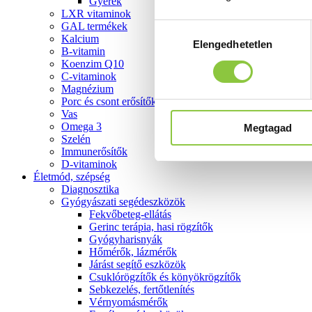
Gyerek
LXR vitaminok
GAL termékek
Hozzájárulás
Kalcium
Elengedhetetlen
kiválasztása
B-vitamin
Koenzim Q10
C-vitaminok
Magnézium
Porc és csont erősítők
Vas
Omega 3
Megtagad
Szelén
Immunerősítők
D-vitaminok
Életmód, szépség
Diagnosztika
Gyógyászati segédeszközök
Fekvőbeteg-ellátás
Gerinc terápia, hasi rögzítők
Gyógyharisnyák
Hőmérők, lázmérők
Járást segítő eszközök
Csuklórögzítők és könyökrögzítők
Sebkezelés, fertőtlenítés
Vérnyomásmérők