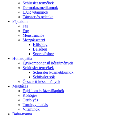
Schüssler termékek
Dermokozmetikumok
LXR vitaminok
Tápszer és pelenka
Fájdalom
Fej
Fog
Menstruációs
Mozgásszervi
Külsőleg
Belsőleg
Sportoláshoz
Homeopátia
Egykomponensű készítmények
Schüssler termékek
Schüssler kozmetikumok
Schüssler sók
Összetett készítmények
Megfázás
Fájdalom és lázcsillapítók
Köhögés
Orrfolyás
Torokgyulladás
Vitaminok
Baba-mama