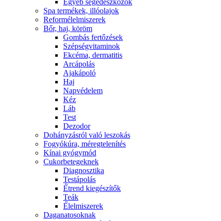
Egyéb segédeszközök
Spa termékek, illóolajok
Reformélelmiszerek
Bőr, haj, köröm
Gombás fertőzések
Szépségvitaminok
Ekcéma, dermatitis
Arcápolás
Ajakápoló
Haj
Napvédelem
Kéz
Láb
Test
Dezodor
Dohányzásról való leszokás
Fogyókúra, méregtelenítés
Kínai gyógymód
Cukorbetegeknek
Diagnosztika
Testápolás
É́trend kiegészítők
Teák
É́lelmiszerek
Daganatosoknak