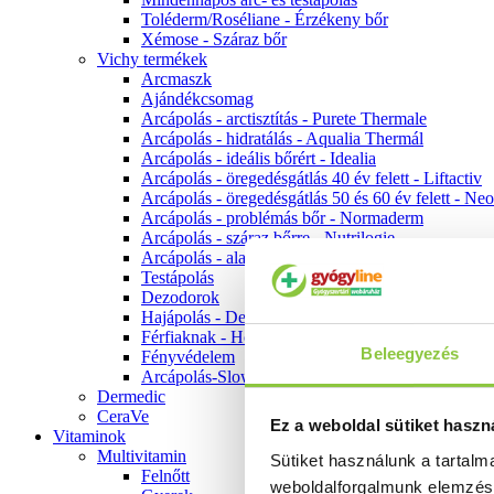
Toléderm/Roséliane - Érzékeny bőr
Xémose - Száraz bőr
Vichy termékek
Arcmaszk
Ajándékcsomag
Arcápolás - arctisztítás - Purete Thermale
Arcápolás - hidratálás - Aqualia Thermál
Arcápolás - ideális bőrért - Idealia
Arcápolás - öregedésgátlás 40 év felett - Liftactiv
Arcápolás - öregedésgátlás 50 és 60 év felett - Ne
Arcápolás - problémás bőr - Normaderm
Arcápolás - száraz bőrre - Nutrilogie
Arcápolás - alapozók
Testápolás
Dezodorok
Hajápolás - Dercos
Férfiaknak - Homme
Beleegyezés
Fényvédelem
Arcápolás-Slow Age
Dermedic
CeraVe
Ez a weboldal sütiket haszn
Vitaminok
Multivitamin
Sütiket használunk a tartal
Felnőtt
weboldalforgalmunk elemzé