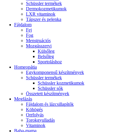
Schüssler termékek
Dermokozmetikumok
LXR vitaminok
Tápszer és pelenka
Fájdalom
Fej
Fog
Menstruációs
Mozgásszervi
Külsőleg
Belsőleg
Sportoláshoz
Homeopátia
Egykomponensű készítmények
Schüssler termékek
Schüssler kozmetikumok
Schüssler sók
Összetett készítmények
Megfázás
Fájdalom és lázcsillapítók
Köhögés
Orrfolyás
Torokgyulladás
Vitaminok
Baba-mama