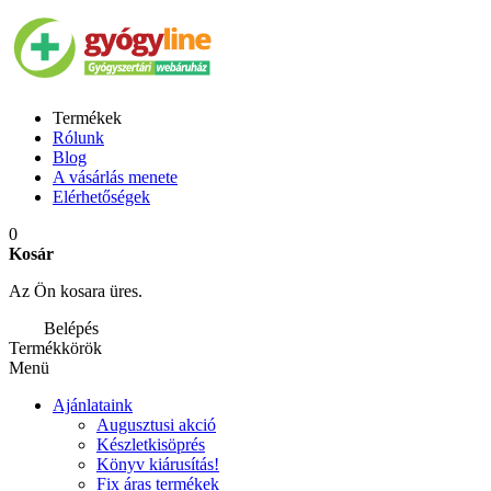
Termékek
Rólunk
Blog
A vásárlás menete
Elérhetőségek
0
Kosár
Az Ön kosara üres.
Belépés
Termékkörök
Menü
Ajánlataink
Augusztusi akció
Készletkisöprés
Könyv kiárusítás!
Fix áras termékek