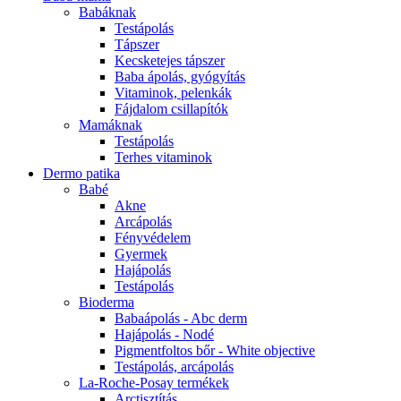
Babáknak
Testápolás
Tápszer
Kecsketejes tápszer
Baba ápolás, gyógyítás
Vitaminok, pelenkák
Fájdalom csillapítók
Mamáknak
Testápolás
Terhes vitaminok
Dermo patika
Babé
Akne
Arcápolás
Fényvédelem
Gyermek
Hajápolás
Testápolás
Bioderma
Babaápolás - Abc derm
Hajápolás - Nodé
Pigmentfoltos bőr - White objective
Testápolás, arcápolás
La-Roche-Posay termékek
Arctisztítás