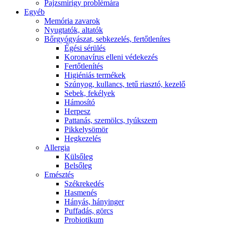
Pajzsmirigy problémára
Egyéb
Memória zavarok
Nyugtatók, altatók
Bőrgyógyászat, sebkezelés, fertőtlenítes
É́gési sérülés
Koronavírus elleni védekezés
Fertőtlenítés
Higiéniás termékek
Szúnyog, kullancs, tetű riasztó, kezelő
Sebek, fekélyek
Hámosító
Herpesz
Pattanás, szemölcs, tyúkszem
Pikkelysömör
Hegkezelés
Allergia
Külsőleg
Belsőleg
Emésztés
Székrekedés
Hasmenés
Hányás, hányinger
Puffadás, görcs
Probiotikum