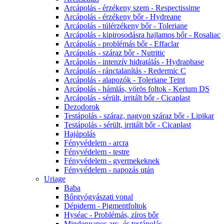
Arcápolás - érzékeny szem - Respectissime
Arcápolás - érzékeny bőr - Hydreane
Arcápolás - túlérzékeny bőr - Toleriane
Arcápolás - kipirosodásra hajlamos bőr - Rosaliac
Arcápolás - problémás bőr - Effaclar
Arcápolás - száraz bőr - Nutritic
Arcápolás - intenzív hidratálás - Hydraphase
Arcápolás - ránctalanítás - Redermic C
Arcápolás - alapozók - Toleriane Teint
Arcápolás - hámlás, vörös foltok - Kerium DS
Arcápolás - sérült, irritált bőr - Cicaplast
Dezodorok
Testápolás - száraz, nagyon száraz bőr - Lipikar
Testápolás - sérült, irritált bőr - Cicaplast
Hajápolás
Fényvédelem - arcra
Fényvédelem - testre
Fényvédelem - gyermekeknek
Fényvédelem - napozás után
Uriage
Baba
Bőrgyógyászati vonal
Dépiderm - Pigmentfoltok
Hyséac - Problémás, zíros bőr
Mindennapos arc- és testápolás