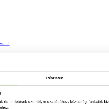
ovadiol
Részletek
ál
mak és hirdetések személyre szabásához, közösségi funkciók biz
séhez.