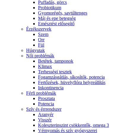
Puffadás, görcs
Probiotikum
Gyomorégés, savtúltenges
Máj és epe betegség
Emésztést elősegítő
Érzékszervek
Szem
Orr
Fül
Húgyutak
Női problémák
Betétek, tamponok
Klimax
Terhességi tesztek
Fogamzásgátlás, síkosítók, potencia
Fertőzések, hüvelyflóra helyreállítás
Inkontinencia
Férfi problémák
Prosztata
Potencia
Szív és érrrendszer
Aranyér
Visszér
Koleszterinszint csökkentők, omega 3
Vérnyomás és szív gyógyszerei