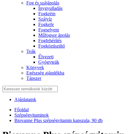
Fog és szájápolás
Í́nygyulladás
Fogkrém
Szájvíz
Fogkefe
Fogselyem
Műfogsor ápolás
Fogfehérítés
Fogköztisztító
Teák
É́lvezeti
Gyógyteák
Könyvek
Egészség ajándékba
Tápszer
Ajánlataink
Főoldal
Szépségvitaminok
Biovanne Plus szépségvitamin kapszula, 90 db