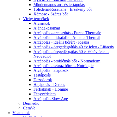
Mindennapos arc- és testápolás
Toléderm/Roséliane - Érzékeny bőr
Xémose - Száraz bőr
Vichy termékek
Arcmaszk
Ajándékcsomag
Arcápolás - arctisztítás - Purete Thermale
Arcápolás - hidratálás - Aqualia Thermál
Arcápolás - ideális bőrért - Idealia
Arcápolás - öregedésgátlás 40 év felett - Liftactiv
Arcápolás - öregedésgátlás 50 és 60 év felett -
Neovadiol
Arcápolás - problémás bőr - Normaderm
Arcápolás - száraz bőrre - Nutrilogie
Arcápolás - alapozók
Testápolás
Dezodorok
Hajápolás - Dercos
Férfiaknak - Homme
Fényvédelem
Arcápolás-Slow Age
Dermedic
CeraVe
Vitaminok