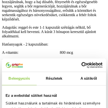
hozzájárulnak, hogy a haj dúsabb, fényesebb és egészségesebb
legyen, segítik a bőr regenerációját, hozzájárulnak a bőr
rugalmasságához és bársonyosságához, erősítik a körmöket és
serkentik egészséges növekedésüket, csökkentik a fehér foltok
képződését.
Adagolás: reggel és este 1-1 kapszulát szétrágás nélkül, bő
folyadékkal kell bevenni. A kúrát 3 hónapon keresztül ajánlott
alkalmazni.
Hatóanyagok - 2 kapszulában:
A-vitamin: 800 mcg
B1-vitamin (tiamin): 1,1 mg
B12-vitamin (canokobalamin): 2,5 mcg
B2-vitamin (riboflavin): 1,4 mg
Beleegyezés
Részletek
A sütikről
B3-vitamin (niacin): 16 mg
B6-vitamin (piridoxin): 1,4 mg
Ez a weboldal sütiket használ
C-vitamin (aszkorbinsav): 80 mg
Sütiket használunk a tartalmak és hirdetések személyre