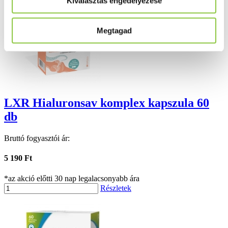
Kiválasztás engedélyezése
Megtagad
LXR Hialuronsav komplex kapszula 60
db
Bruttó fogyasztói ár:
5 190 Ft
*az akció előtti 30 nap legalacsonyabb ára
Részletek