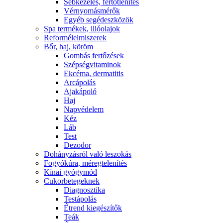
Sebkezelés, fertőtlenítés
Vérnyomásmérők
Egyéb segédeszközök
Spa termékek, illóolajok
Reformélelmiszerek
Bőr, haj, köröm
Gombás fertőzések
Szépségvitaminok
Ekcéma, dermatitis
Arcápolás
Ajakápoló
Haj
Napvédelem
Kéz
Láb
Test
Dezodor
Dohányzásról való leszokás
Fogyókúra, méregtelenítés
Kínai gyógymód
Cukorbetegeknek
Diagnosztika
Testápolás
É́trend kiegészítők
Teák