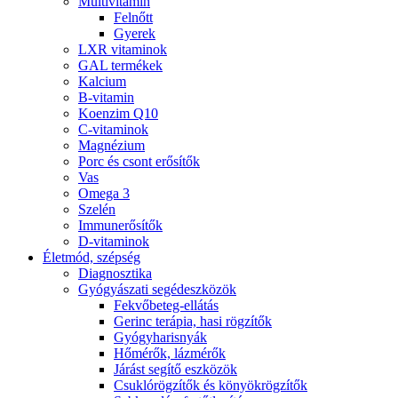
Multivitamin
Felnőtt
Gyerek
LXR vitaminok
GAL termékek
Kalcium
B-vitamin
Koenzim Q10
C-vitaminok
Magnézium
Porc és csont erősítők
Vas
Omega 3
Szelén
Immunerősítők
D-vitaminok
Életmód, szépség
Diagnosztika
Gyógyászati segédeszközök
Fekvőbeteg-ellátás
Gerinc terápia, hasi rögzítők
Gyógyharisnyák
Hőmérők, lázmérők
Járást segítő eszközök
Csuklórögzítők és könyökrögzítők