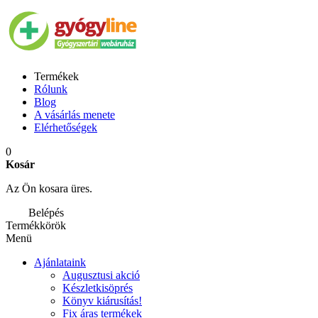
Termékek
Rólunk
Blog
A vásárlás menete
Elérhetőségek
0
Kosár
Az Ön kosara üres.
Belépés
Termékkörök
Menü
Ajánlataink
Augusztusi akció
Készletkisöprés
Könyv kiárusítás!
Fix áras termékek