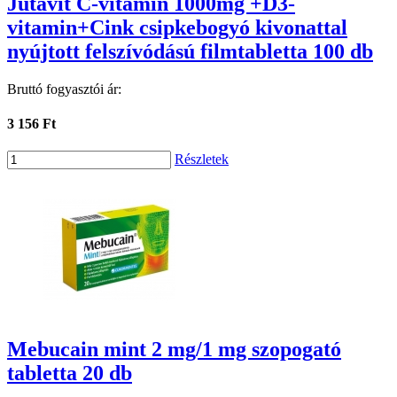
Jutavit C-vitamin 1000mg +D3-
vitamin+Cink csipkebogyó kivonattal
nyújtott felszívódású filmtabletta 100 db
Bruttó fogyasztói ár:
3 156 Ft
Részletek
Mebucain mint 2 mg/1 mg szopogató
tabletta 20 db