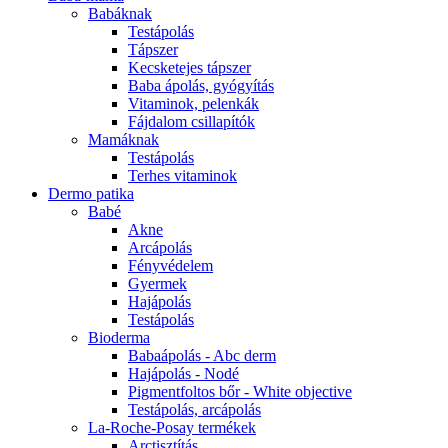
Babáknak
Testápolás
Tápszer
Kecsketejes tápszer
Baba ápolás, gyógyítás
Vitaminok, pelenkák
Fájdalom csillapítók
Mamáknak
Testápolás
Terhes vitaminok
Dermo patika
Babé
Akne
Arcápolás
Fényvédelem
Gyermek
Hajápolás
Testápolás
Bioderma
Babaápolás - Abc derm
Hajápolás - Nodé
Pigmentfoltos bőr - White objective
Testápolás, arcápolás
La-Roche-Posay termékek
Arctisztítás