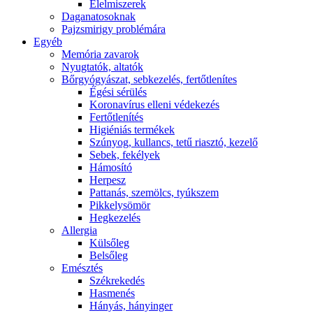
É́lelmiszerek
Daganatosoknak
Pajzsmirigy problémára
Egyéb
Memória zavarok
Nyugtatók, altatók
Bőrgyógyászat, sebkezelés, fertőtlenítes
É́gési sérülés
Koronavírus elleni védekezés
Fertőtlenítés
Higiéniás termékek
Szúnyog, kullancs, tetű riasztó, kezelő
Sebek, fekélyek
Hámosító
Herpesz
Pattanás, szemölcs, tyúkszem
Pikkelysömör
Hegkezelés
Allergia
Külsőleg
Belsőleg
Emésztés
Székrekedés
Hasmenés
Hányás, hányinger