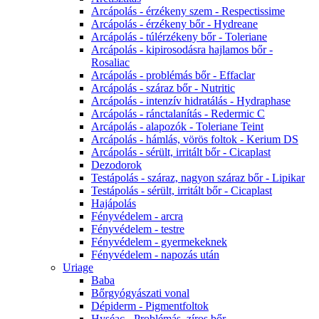
Arcápolás - érzékeny szem - Respectissime
Arcápolás - érzékeny bőr - Hydreane
Arcápolás - túlérzékeny bőr - Toleriane
Arcápolás - kipirosodásra hajlamos bőr -
Rosaliac
Arcápolás - problémás bőr - Effaclar
Arcápolás - száraz bőr - Nutritic
Arcápolás - intenzív hidratálás - Hydraphase
Arcápolás - ránctalanítás - Redermic C
Arcápolás - alapozók - Toleriane Teint
Arcápolás - hámlás, vörös foltok - Kerium DS
Arcápolás - sérült, irritált bőr - Cicaplast
Dezodorok
Testápolás - száraz, nagyon száraz bőr - Lipikar
Testápolás - sérült, irritált bőr - Cicaplast
Hajápolás
Fényvédelem - arcra
Fényvédelem - testre
Fényvédelem - gyermekeknek
Fényvédelem - napozás után
Uriage
Baba
Bőrgyógyászati vonal
Dépiderm - Pigmentfoltok
Hyséac - Problémás, zíros bőr