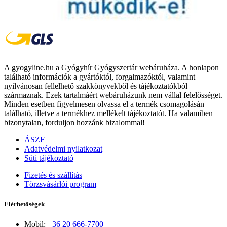
A gyogyline.hu a Gyógyhír Gyógyszertár webáruháza. A honlapon
található információk a gyártóktól, forgalmazóktól, valamint
nyilvánosan fellelhető szakkönyvekből és tájékoztatókból
származnak. Ezek tartalmáért webáruházunk nem vállal felelősséget.
Minden esetben figyelmesen olvassa el a termék csomagolásán
található, illetve a termékhez mellékelt tájékoztatót. Ha valamiben
bizonytalan, forduljon hozzánk bizalommal!
ÁSZF
Adatvédelmi nyilatkozat
Süti tájékoztató
Fizetés és szállítás
Törzsvásárlói program
Elérhetőségek
Mobil:
+36 20 666-7700