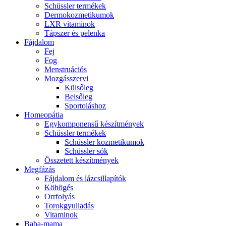
Schüssler termékek
Dermokozmetikumok
LXR vitaminok
Tápszer és pelenka
Fájdalom
Fej
Fog
Menstruációs
Mozgásszervi
Külsőleg
Belsőleg
Sportoláshoz
Homeopátia
Egykomponensű készítmények
Schüssler termékek
Schüssler kozmetikumok
Schüssler sók
Összetett készítmények
Megfázás
Fájdalom és lázcsillapítók
Köhögés
Orrfolyás
Torokgyulladás
Vitaminok
Baba-mama