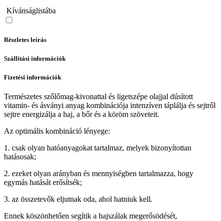
Kívánságlistába
Részletes leírás
Szállítási információk
Fizetési információk
Természetes szőlőmag-kivonattal és ligetszépe olajjal dúsított
vitamin- és ásványi anyag kombinációja intenzíven táplálja és sejtről
sejtre energizálja a haj, a bőr és a köröm szöveteit.
Az optimális kombináció lényege:
1. csak olyan hatóanyagokat tartalmaz, melyek bizonyítottan
hatásosak;
2. ezeket olyan arányban és mennyiségben tartalmazza, hogy
egymás hatását erősítsék;
3. az összetevők eljutnak oda, ahol hatniuk kell.
Ennek köszönhetően segítik a hajszálak megerősödését,