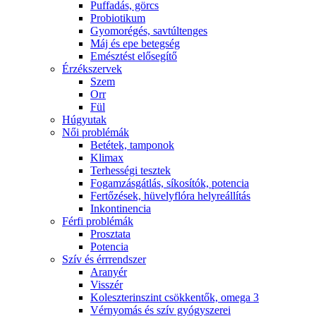
Puffadás, görcs
Probiotikum
Gyomorégés, savtúltenges
Máj és epe betegség
Emésztést elősegítő
Érzékszervek
Szem
Orr
Fül
Húgyutak
Női problémák
Betétek, tamponok
Klimax
Terhességi tesztek
Fogamzásgátlás, síkosítók, potencia
Fertőzések, hüvelyflóra helyreállítás
Inkontinencia
Férfi problémák
Prosztata
Potencia
Szív és érrrendszer
Aranyér
Visszér
Koleszterinszint csökkentők, omega 3
Vérnyomás és szív gyógyszerei