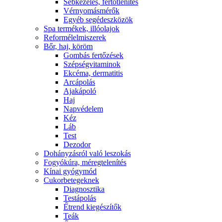
Sebkezelés, fertőtlenítés
Vérnyomásmérők
Egyéb segédeszközök
Spa termékek, illóolajok
Reformélelmiszerek
Bőr, haj, köröm
Gombás fertőzések
Szépségvitaminok
Ekcéma, dermatitis
Arcápolás
Ajakápoló
Haj
Napvédelem
Kéz
Láb
Test
Dezodor
Dohányzásról való leszokás
Fogyókúra, méregtelenítés
Kínai gyógymód
Cukorbetegeknek
Diagnosztika
Testápolás
É́trend kiegészítők
Teák