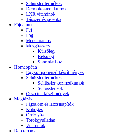
Schüssler termékek
Dermokozmetikumok
LXR vitaminok
Tápszer és pelenka
Fájdalom
Fej
Fog
Menstruációs
Mozgásszervi
Külsőleg
Belsőleg
Sportoláshoz
Homeopátia
Egykomponensű készítmények
Schüssler termékek
Schüssler kozmetikumok
Schüssler sók
Összetett készítmények
Megfázás
Fájdalom és lázcsillapítók
Köhögés
Orrfolyás
Torokgyulladás
Vitaminok
Baba-mama