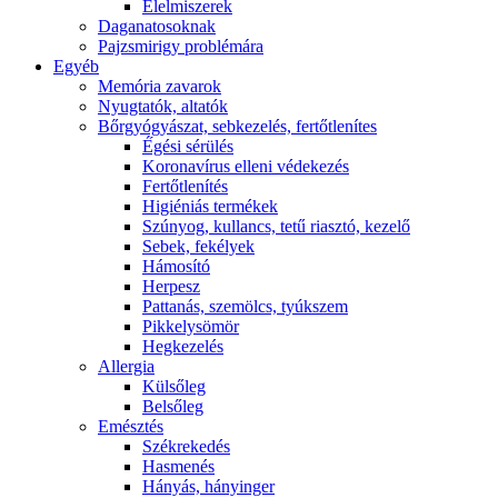
É́lelmiszerek
Daganatosoknak
Pajzsmirigy problémára
Egyéb
Memória zavarok
Nyugtatók, altatók
Bőrgyógyászat, sebkezelés, fertőtlenítes
É́gési sérülés
Koronavírus elleni védekezés
Fertőtlenítés
Higiéniás termékek
Szúnyog, kullancs, tetű riasztó, kezelő
Sebek, fekélyek
Hámosító
Herpesz
Pattanás, szemölcs, tyúkszem
Pikkelysömör
Hegkezelés
Allergia
Külsőleg
Belsőleg
Emésztés
Székrekedés
Hasmenés
Hányás, hányinger