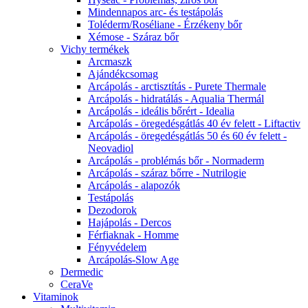
Mindennapos arc- és testápolás
Toléderm/Roséliane - Érzékeny bőr
Xémose - Száraz bőr
Vichy termékek
Arcmaszk
Ajándékcsomag
Arcápolás - arctisztítás - Purete Thermale
Arcápolás - hidratálás - Aqualia Thermál
Arcápolás - ideális bőrért - Idealia
Arcápolás - öregedésgátlás 40 év felett - Liftactiv
Arcápolás - öregedésgátlás 50 és 60 év felett -
Neovadiol
Arcápolás - problémás bőr - Normaderm
Arcápolás - száraz bőrre - Nutrilogie
Arcápolás - alapozók
Testápolás
Dezodorok
Hajápolás - Dercos
Férfiaknak - Homme
Fényvédelem
Arcápolás-Slow Age
Dermedic
CeraVe
Vitaminok