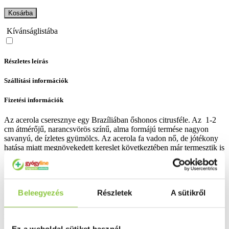
Kosárba
Kívánságlistába
Részletes leírás
Szállítási információk
Fizetési információk
Az acerola cseresznye egy Brazíliában őshonos citrusféle. Az 1-2
cm átmérőjű, narancsvörös színű, alma formájú termése nagyon
savanyú, de ízletes gyümölcs. Az acerola fa vadon nő, de jótékony
hatása miatt megnövekedett kereslet következtében már termesztik is
Dél-Amerikában. A gyümölcs legértékesebb alkotóeleme a C-
vitamin, melyet nagyon magas arányban tartalmaz, összehasonlítás
képen: 1 gramm acerola gyümölcs 85-ször több C-vitamint
tartalmaz, mint amennyit ugyan ennyi citrom és 30-szor többet, mint
Beleegyezés
Részletek
A sütikről
hasonló mennyiségű zöldpaprika. Az acerola gyümölcs kivonat
formában még ennél is magasabb arányban tartalmaz C-vitamint,
közel 340-szer magasabb a hatóanyagtartalma a citroménál.
Utóbbiaknak köszönhetően méltán tartják az egyik leghasznosabb