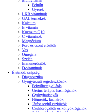
Multivitamin
Felnőtt
Gyerek
LXR vitaminok
GAL termékek
Kalcium
B-vitamin
Koenzim Q10
C-vitaminok
Magnézium
Porc és csont erősítők
Vas
Omega 3
Szelén
Immunerősítők
D-vitaminok
Életmód, szépség
Diagnosztika
Gyógyászati segédeszközök
Fekvőbeteg-ellátás
Gerinc terápia, hasi rögzítők
Gyógyharisnyák
Hőmérők, lázmérők
Járást segítő eszközök
Csuklórögzítők és könyökrögzítők