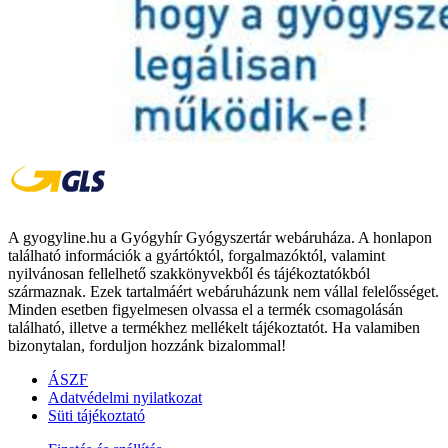
A gyogyline.hu a Gyógyhír Gyógyszertár webáruháza. A honlapon
található információk a gyártóktól, forgalmazóktól, valamint
nyilvánosan fellelhető szakkönyvekből és tájékoztatókból
származnak. Ezek tartalmáért webáruházunk nem vállal felelősséget.
Minden esetben figyelmesen olvassa el a termék csomagolásán
található, illetve a termékhez mellékelt tájékoztatót. Ha valamiben
bizonytalan, forduljon hozzánk bizalommal!
ÁSZF
Adatvédelmi nyilatkozat
Süti tájékoztató