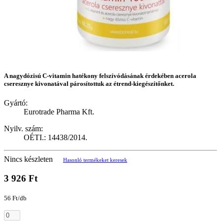
A nagydózisú C-vitamin hatékony felszívódásának érdekében acerola
cseresznye kivonatával párosítottuk az étrend-kiegészítőnket.
Gyártó:
Eurotrade Pharma Kft.
Nyilv. szám:
OÉTI.: 14438/2014.
Nincs készleten
Hasonló termékeket keresek
3 926 Ft
56 Ft/db