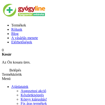
Termékek
Rólunk
Blog
A vásárlás menete
Elérhetőségek
0
Kosár
Az Ön kosara üres.
Belépés
Termékkörök
Menü
Ajánlataink
Augusztusi akció
Készletkisöprés
Könyv kiárusítás!
Fix áras termékek