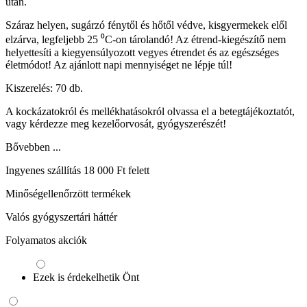
után.
Száraz helyen, sugárzó fénytől és hőtől védve, kisgyermekek elől
elzárva, legfeljebb 25 ⁰C-on tárolandó! Az étrend-kiegészítő nem
helyettesíti a kiegyensúlyozott vegyes étrendet és az egészséges
életmódot! Az ajánlott napi mennyiséget ne lépje túl!
Kiszerelés: 70 db.
A kockázatokról és mellékhatásokról olvassa el a betegtájékoztatót,
vagy kérdezze meg kezelőorvosát, gyógyszerészét!
Bővebben ...
Ingyenes szállítás 18 000 Ft felett
Minőségellenőrzött termékek
Valós gyógyszertári háttér
Folyamatos akciók
Ezek is érdekelhetik Önt