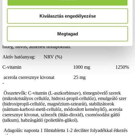
Brazíliában őshonos, de valaha Magyarországon is léteztek nagyobb
ültetvények.
Fogyasztása javasolt:
Kiválasztás engedélyezése
fokozott stressz, fizikai igénybevétel, kimerültség esetén,
Megtagad
várandós és szoptató kismamák számára,
hideg, hűvös, átmeneti hónapokban.
Aktív hatóanyag: NRV (%)
C-vitamin 1000 mg 1250%
acerola cseresznye kivonat 25 mg
-
Összetevők: C-vitamin (L-aszkorbinsav), tömegnövelő szerek
(mikrokristályos cellulóz, hidroxi-propil-cellulóz), emulgeáló szer
(hidroxipropil-cellulóz, magnézium-sztearát), stabilizátorok
(nátrium-karboxi-metil-cellulóz, módosított keményítő), acerola
cseresznye kivonat, színezék (titán-dioxid), csomósodást gátló
(talkum), habzásgátló (polietilén-glikol).
Adagolás: naponta 1 filmtabletta 1-2 deciliter folyadékkal étkezés