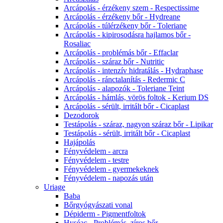
Arcápolás - érzékeny szem - Respectissime
Arcápolás - érzékeny bőr - Hydreane
Arcápolás - túlérzékeny bőr - Toleriane
Arcápolás - kipirosodásra hajlamos bőr -
Rosaliac
Arcápolás - problémás bőr - Effaclar
Arcápolás - száraz bőr - Nutritic
Arcápolás - intenzív hidratálás - Hydraphase
Arcápolás - ránctalanítás - Redermic C
Arcápolás - alapozók - Toleriane Teint
Arcápolás - hámlás, vörös foltok - Kerium DS
Arcápolás - sérült, irritált bőr - Cicaplast
Dezodorok
Testápolás - száraz, nagyon száraz bőr - Lipikar
Testápolás - sérült, irritált bőr - Cicaplast
Hajápolás
Fényvédelem - arcra
Fényvédelem - testre
Fényvédelem - gyermekeknek
Fényvédelem - napozás után
Uriage
Baba
Bőrgyógyászati vonal
Dépiderm - Pigmentfoltok
Hyséac - Problémás, zíros bőr