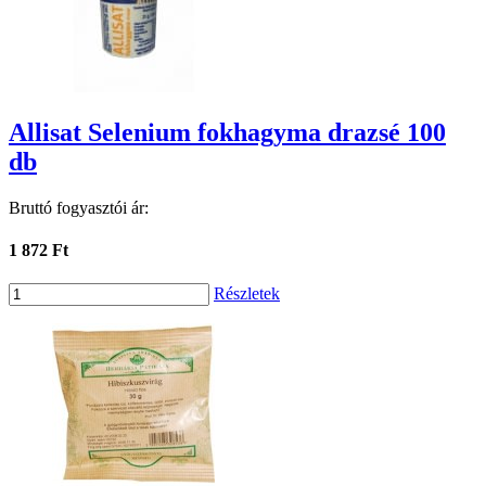
Allisat Selenium fokhagyma drazsé 100
db
Bruttó fogyasztói ár:
1 872 Ft
Részletek