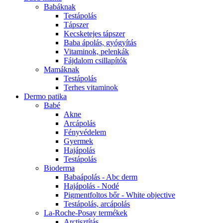
Babáknak
Testápolás
Tápszer
Kecsketejes tápszer
Baba ápolás, gyógyítás
Vitaminok, pelenkák
Fájdalom csillapítók
Mamáknak
Testápolás
Terhes vitaminok
Dermo patika
Babé
Akne
Arcápolás
Fényvédelem
Gyermek
Hajápolás
Testápolás
Bioderma
Babaápolás - Abc derm
Hajápolás - Nodé
Pigmentfoltos bőr - White objective
Testápolás, arcápolás
La-Roche-Posay termékek
Arctisztítás