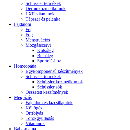
Schüssler termékek
Dermokozmetikumok
LXR vitaminok
Tápszer és pelenka
Fájdalom
Fej
Fog
Menstruációs
Mozgásszervi
Külsőleg
Belsőleg
Sportoláshoz
Homeopátia
Egykomponensű készítmények
Schüssler termékek
Schüssler kozmetikumok
Schüssler sók
Összetett készítmények
Megfázás
Fájdalom és lázcsillapítók
Köhögés
Orrfolyás
Torokgyulladás
Vitaminok
Baba-mama