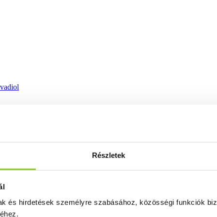
ovadiol
Részletek
ál
mak és hirdetések személyre szabásához, közösségi funkciók biz
séhez.