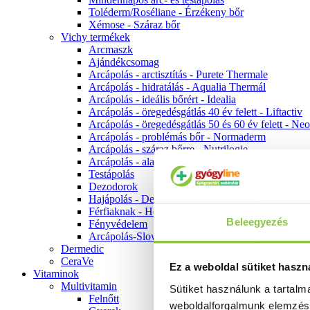
Toléderm/Roséliane - Érzékeny bőr
Xémose - Száraz bőr
Vichy termékek
Arcmaszk
Ajándékcsomag
Arcápolás - arctisztítás - Purete Thermale
Arcápolás - hidratálás - Aqualia Thermál
Arcápolás - ideális bőrért - Idealia
Arcápolás - öregedésgátlás 40 év felett - Liftactiv
Arcápolás - öregedésgátlás 50 és 60 év felett - Ne
Arcápolás - problémás bőr - Normaderm
Arcápolás - száraz bőrre - Nutrilogie
Arcápolás - alapozók
Testápolás
Dezodorok
Hajápolás - Dercos
Férfiaknak - Homme
Beleegyezés
Fényvédelem
Arcápolás-Slow Age
Dermedic
CeraVe
Ez a weboldal sütiket haszn
Vitaminok
Multivitamin
Sütiket használunk a tartal
Felnőtt
weboldalforgalmunk elemzé