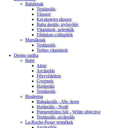
Babáknak
Testápolás
Tápszer
Kecsketejes tápszer
Baba ápolás, gyógyítás
Vitaminok, pelenkák
Fájdalom csillapítók
Mamáknak
Testápolás
Terhes vitaminok
Dermo patika
Babé
Akne
Arcápolás
Fényvédelem
Gyermek
Hajápolás
Testápolás
Bioderma
Babaápolás - Abc derm
Hajápolás - Nodé
Pigmentfoltos bőr - White objective
Testápolás, arcápolás
La-Roche-Posay termékek
Arctisztítás