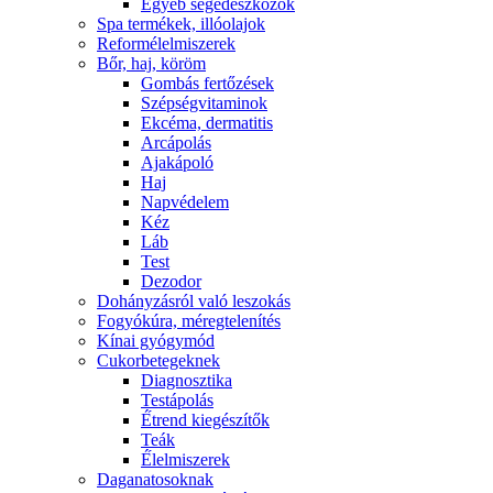
Egyéb segédeszközök
Spa termékek, illóolajok
Reformélelmiszerek
Bőr, haj, köröm
Gombás fertőzések
Szépségvitaminok
Ekcéma, dermatitis
Arcápolás
Ajakápoló
Haj
Napvédelem
Kéz
Láb
Test
Dezodor
Dohányzásról való leszokás
Fogyókúra, méregtelenítés
Kínai gyógymód
Cukorbetegeknek
Diagnosztika
Testápolás
É́trend kiegészítők
Teák
É́lelmiszerek
Daganatosoknak