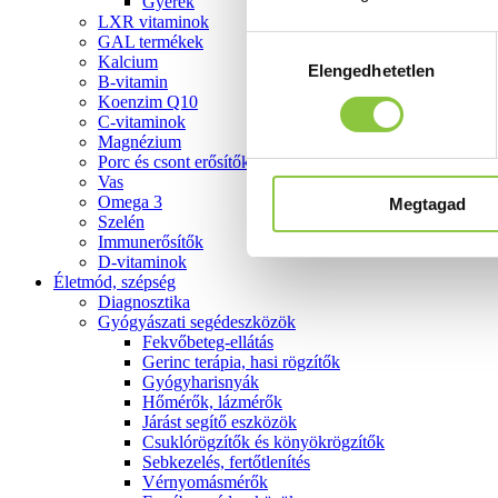
Gyerek
LXR vitaminok
GAL termékek
Hozzájárulás
Kalcium
Elengedhetetlen
kiválasztása
B-vitamin
Koenzim Q10
C-vitaminok
Magnézium
Porc és csont erősítők
Vas
Omega 3
Megtagad
Szelén
Immunerősítők
D-vitaminok
Életmód, szépség
Diagnosztika
Gyógyászati segédeszközök
Fekvőbeteg-ellátás
Gerinc terápia, hasi rögzítők
Gyógyharisnyák
Hőmérők, lázmérők
Járást segítő eszközök
Csuklórögzítők és könyökrögzítők
Sebkezelés, fertőtlenítés
Vérnyomásmérők