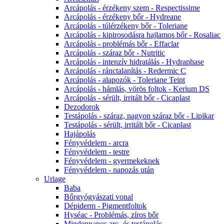
Arcápolás - érzékeny szem - Respectissime
Arcápolás - érzékeny bőr - Hydreane
Arcápolás - túlérzékeny bőr - Toleriane
Arcápolás - kipirosodásra hajlamos bőr - Rosaliac
Arcápolás - problémás bőr - Effaclar
Arcápolás - száraz bőr - Nutritic
Arcápolás - intenzív hidratálás - Hydraphase
Arcápolás - ránctalanítás - Redermic C
Arcápolás - alapozók - Toleriane Teint
Arcápolás - hámlás, vörös foltok - Kerium DS
Arcápolás - sérült, irritált bőr - Cicaplast
Dezodorok
Testápolás - száraz, nagyon száraz bőr - Lipikar
Testápolás - sérült, irritált bőr - Cicaplast
Hajápolás
Fényvédelem - arcra
Fényvédelem - testre
Fényvédelem - gyermekeknek
Fényvédelem - napozás után
Uriage
Baba
Bőrgyógyászati vonal
Dépiderm - Pigmentfoltok
Hyséac - Problémás, zíros bőr
Mindennapos arc- és testápolás