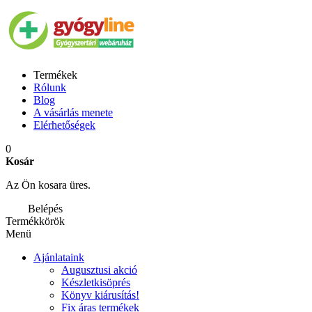
Termékek
Rólunk
Blog
A vásárlás menete
Elérhetőségek
0
Kosár
Az Ön kosara üres.
Belépés
Termékkörök
Menü
Ajánlataink
Augusztusi akció
Készletkisöprés
Könyv kiárusítás!
Fix áras termékek