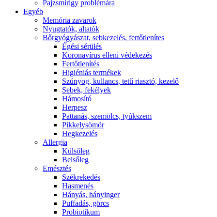
Pajzsmirigy problémára
Egyéb
Memória zavarok
Nyugtatók, altatók
Bőrgyógyászat, sebkezelés, fertőtlenítes
É́gési sérülés
Koronavírus elleni védekezés
Fertőtlenítés
Higiéniás termékek
Szúnyog, kullancs, tetű riasztó, kezelő
Sebek, fekélyek
Hámosító
Herpesz
Pattanás, szemölcs, tyúkszem
Pikkelysömör
Hegkezelés
Allergia
Külsőleg
Belsőleg
Emésztés
Székrekedés
Hasmenés
Hányás, hányinger
Puffadás, görcs
Probiotikum