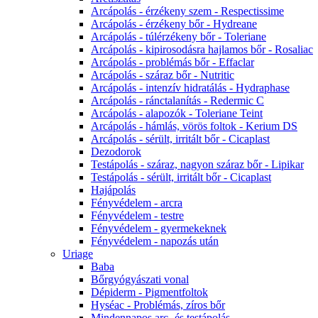
Arcápolás - érzékeny szem - Respectissime
Arcápolás - érzékeny bőr - Hydreane
Arcápolás - túlérzékeny bőr - Toleriane
Arcápolás - kipirosodásra hajlamos bőr - Rosaliac
Arcápolás - problémás bőr - Effaclar
Arcápolás - száraz bőr - Nutritic
Arcápolás - intenzív hidratálás - Hydraphase
Arcápolás - ránctalanítás - Redermic C
Arcápolás - alapozók - Toleriane Teint
Arcápolás - hámlás, vörös foltok - Kerium DS
Arcápolás - sérült, irritált bőr - Cicaplast
Dezodorok
Testápolás - száraz, nagyon száraz bőr - Lipikar
Testápolás - sérült, irritált bőr - Cicaplast
Hajápolás
Fényvédelem - arcra
Fényvédelem - testre
Fényvédelem - gyermekeknek
Fényvédelem - napozás után
Uriage
Baba
Bőrgyógyászati vonal
Dépiderm - Pigmentfoltok
Hyséac - Problémás, zíros bőr
Mindennapos arc- és testápolás