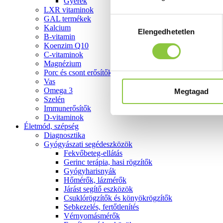
Gyerek
LXR vitaminok
GAL termékek
Hozzájárulás
Kalcium
Elengedhetetlen
kiválasztása
B-vitamin
Koenzim Q10
C-vitaminok
Magnézium
Porc és csont erősítők
Vas
Omega 3
Megtagad
Szelén
Immunerősítők
D-vitaminok
Életmód, szépség
Diagnosztika
Gyógyászati segédeszközök
Fekvőbeteg-ellátás
Gerinc terápia, hasi rögzítők
Gyógyharisnyák
Hőmérők, lázmérők
Járást segítő eszközök
Csuklórögzítők és könyökrögzítők
Sebkezelés, fertőtlenítés
Vérnyomásmérők