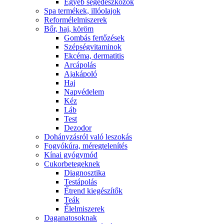
Egyéb segédeszközök
Spa termékek, illóolajok
Reformélelmiszerek
Bőr, haj, köröm
Gombás fertőzések
Szépségvitaminok
Ekcéma, dermatitis
Arcápolás
Ajakápoló
Haj
Napvédelem
Kéz
Láb
Test
Dezodor
Dohányzásról való leszokás
Fogyókúra, méregtelenítés
Kínai gyógymód
Cukorbetegeknek
Diagnosztika
Testápolás
É́trend kiegészítők
Teák
É́lelmiszerek
Daganatosoknak