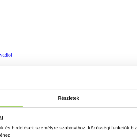
ovadiol
Részletek
ál
mak és hirdetések személyre szabásához, közösségi funkciók biz
séhez.