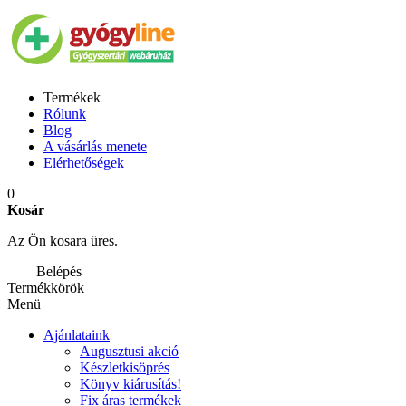
Termékek
Rólunk
Blog
A vásárlás menete
Elérhetőségek
0
Kosár
Az Ön kosara üres.
Belépés
Termékkörök
Menü
Ajánlataink
Augusztusi akció
Készletkisöprés
Könyv kiárusítás!
Fix áras termékek