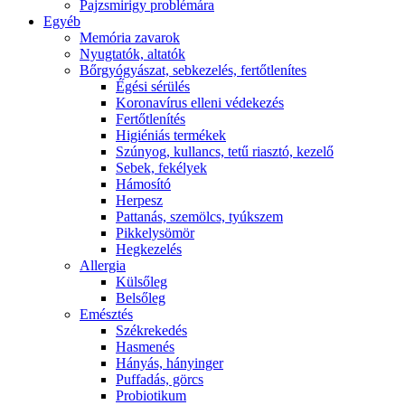
Pajzsmirigy problémára
Egyéb
Memória zavarok
Nyugtatók, altatók
Bőrgyógyászat, sebkezelés, fertőtlenítes
É́gési sérülés
Koronavírus elleni védekezés
Fertőtlenítés
Higiéniás termékek
Szúnyog, kullancs, tetű riasztó, kezelő
Sebek, fekélyek
Hámosító
Herpesz
Pattanás, szemölcs, tyúkszem
Pikkelysömör
Hegkezelés
Allergia
Külsőleg
Belsőleg
Emésztés
Székrekedés
Hasmenés
Hányás, hányinger
Puffadás, görcs
Probiotikum