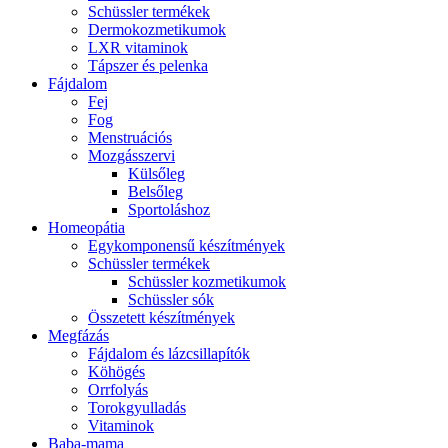
Schüssler termékek
Dermokozmetikumok
LXR vitaminok
Tápszer és pelenka
Fájdalom
Fej
Fog
Menstruációs
Mozgásszervi
Külsőleg
Belsőleg
Sportoláshoz
Homeopátia
Egykomponensű készítmények
Schüssler termékek
Schüssler kozmetikumok
Schüssler sók
Összetett készítmények
Megfázás
Fájdalom és lázcsillapítók
Köhögés
Orrfolyás
Torokgyulladás
Vitaminok
Baba-mama