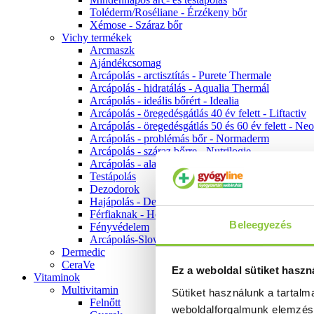
Toléderm/Roséliane - Érzékeny bőr
Xémose - Száraz bőr
Vichy termékek
Arcmaszk
Ajándékcsomag
Arcápolás - arctisztítás - Purete Thermale
Arcápolás - hidratálás - Aqualia Thermál
Arcápolás - ideális bőrért - Idealia
Arcápolás - öregedésgátlás 40 év felett - Liftactiv
Arcápolás - öregedésgátlás 50 és 60 év felett - Ne
Arcápolás - problémás bőr - Normaderm
Arcápolás - száraz bőrre - Nutrilogie
Arcápolás - alapozók
Testápolás
Dezodorok
Hajápolás - Dercos
Férfiaknak - Homme
Beleegyezés
Fényvédelem
Arcápolás-Slow Age
Dermedic
CeraVe
Ez a weboldal sütiket haszn
Vitaminok
Multivitamin
Sütiket használunk a tartal
Felnőtt
weboldalforgalmunk elemzé