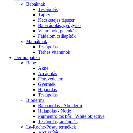
Babáknak
Testápolás
Tápszer
Kecsketejes tápszer
Baba ápolás, gyógyítás
Vitaminok, pelenkák
Fájdalom csillapítók
Mamáknak
Testápolás
Terhes vitaminok
Dermo patika
Babé
Akne
Arcápolás
Fényvédelem
Gyermek
Hajápolás
Testápolás
Bioderma
Babaápolás - Abc derm
Hajápolás - Nodé
Pigmentfoltos bőr - White objective
Testápolás, arcápolás
La-Roche-Posay termékek
Arctisztítás