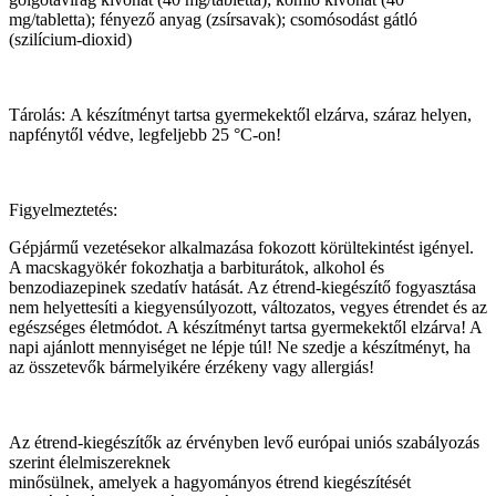
mg/tabletta); fényező anyag (zsírsavak); csomósodást gátló
(szilícium-dioxid)
Tárolás: A készítményt tartsa gyermekektől elzárva, száraz helyen,
napfénytől védve, legfeljebb 25 °C-on!
Figyelmeztetés:
Gépjármű vezetésekor alkalmazása fokozott körültekintést igényel.
A macskagyökér fokozhatja a barbiturátok, alkohol és
benzodiazepinek szedatív hatását. Az étrend-kiegészítő fogyasztása
nem helyettesíti a kiegyensúlyozott, változatos, vegyes étrendet és az
egészséges életmódot. A készítményt tartsa gyermekektől elzárva! A
napi ajánlott mennyiséget ne lépje túl! Ne szedje a készítményt, ha
az összetevők bármelyikére érzékeny vagy allergiás!
Az étrend-kiegészítők az érvényben levő európai uniós szabályozás
szerint élelmiszereknek
minősülnek, amelyek a hagyományos étrend kiegészítését