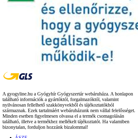
A gyogyline.hu a Gyógyhír Gyógyszertár webáruháza. A honlapon
található információk a gyártóktól, forgalmazóktól, valamint
nyilvánosan fellelhető szakkönyvekből és tájékoztatókból
származnak. Ezek tartalmáért webáruházunk nem vállal felelősséget.
Minden esetben figyelmesen olvassa el a termék csomagolásán
található, illetve a termékhez mellékelt tájékoztatót. Ha valamiben
bizonytalan, forduljon hozzánk bizalommal!
ÁSZF