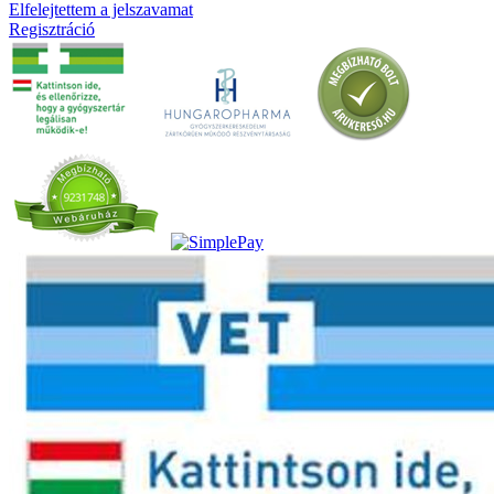
Elfelejtettem a jelszavamat
Regisztráció