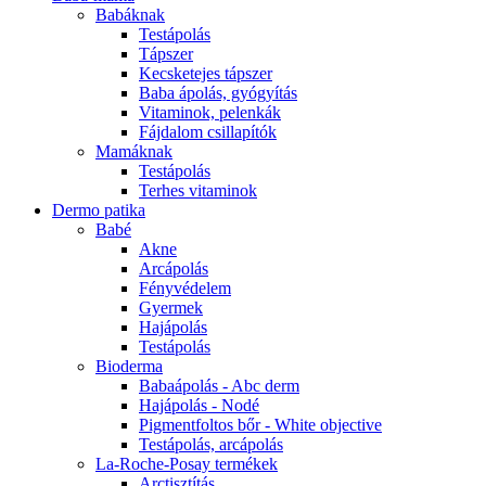
Babáknak
Testápolás
Tápszer
Kecsketejes tápszer
Baba ápolás, gyógyítás
Vitaminok, pelenkák
Fájdalom csillapítók
Mamáknak
Testápolás
Terhes vitaminok
Dermo patika
Babé
Akne
Arcápolás
Fényvédelem
Gyermek
Hajápolás
Testápolás
Bioderma
Babaápolás - Abc derm
Hajápolás - Nodé
Pigmentfoltos bőr - White objective
Testápolás, arcápolás
La-Roche-Posay termékek
Arctisztítás