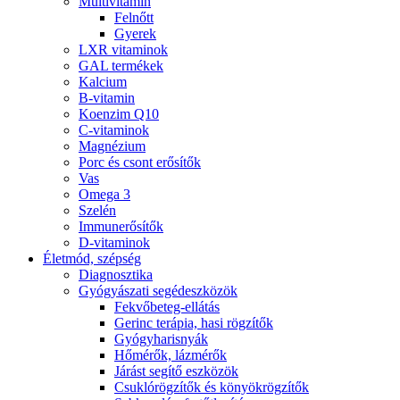
Multivitamin
Felnőtt
Gyerek
LXR vitaminok
GAL termékek
Kalcium
B-vitamin
Koenzim Q10
C-vitaminok
Magnézium
Porc és csont erősítők
Vas
Omega 3
Szelén
Immunerősítők
D-vitaminok
Életmód, szépség
Diagnosztika
Gyógyászati segédeszközök
Fekvőbeteg-ellátás
Gerinc terápia, hasi rögzítők
Gyógyharisnyák
Hőmérők, lázmérők
Járást segítő eszközök
Csuklórögzítők és könyökrögzítők