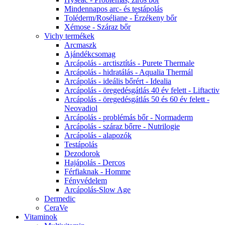
Mindennapos arc- és testápolás
Toléderm/Roséliane - Érzékeny bőr
Xémose - Száraz bőr
Vichy termékek
Arcmaszk
Ajándékcsomag
Arcápolás - arctisztítás - Purete Thermale
Arcápolás - hidratálás - Aqualia Thermál
Arcápolás - ideális bőrért - Idealia
Arcápolás - öregedésgátlás 40 év felett - Liftactiv
Arcápolás - öregedésgátlás 50 és 60 év felett -
Neovadiol
Arcápolás - problémás bőr - Normaderm
Arcápolás - száraz bőrre - Nutrilogie
Arcápolás - alapozók
Testápolás
Dezodorok
Hajápolás - Dercos
Férfiaknak - Homme
Fényvédelem
Arcápolás-Slow Age
Dermedic
CeraVe
Vitaminok