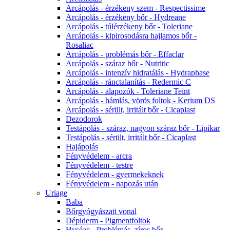
Arcápolás - érzékeny szem - Respectissime
Arcápolás - érzékeny bőr - Hydreane
Arcápolás - túlérzékeny bőr - Toleriane
Arcápolás - kipirosodásra hajlamos bőr -
Rosaliac
Arcápolás - problémás bőr - Effaclar
Arcápolás - száraz bőr - Nutritic
Arcápolás - intenzív hidratálás - Hydraphase
Arcápolás - ránctalanítás - Redermic C
Arcápolás - alapozók - Toleriane Teint
Arcápolás - hámlás, vörös foltok - Kerium DS
Arcápolás - sérült, irritált bőr - Cicaplast
Dezodorok
Testápolás - száraz, nagyon száraz bőr - Lipikar
Testápolás - sérült, irritált bőr - Cicaplast
Hajápolás
Fényvédelem - arcra
Fényvédelem - testre
Fényvédelem - gyermekeknek
Fényvédelem - napozás után
Uriage
Baba
Bőrgyógyászati vonal
Dépiderm - Pigmentfoltok
Hyséac - Problémás, zíros bőr