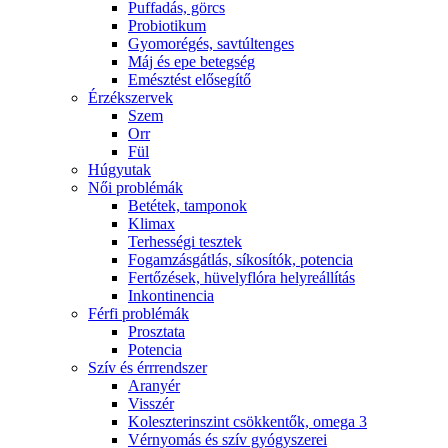
Puffadás, görcs
Probiotikum
Gyomorégés, savtúltenges
Máj és epe betegség
Emésztést elősegítő
Érzékszervek
Szem
Orr
Fül
Húgyutak
Női problémák
Betétek, tamponok
Klimax
Terhességi tesztek
Fogamzásgátlás, síkosítók, potencia
Fertőzések, hüvelyflóra helyreállítás
Inkontinencia
Férfi problémák
Prosztata
Potencia
Szív és érrrendszer
Aranyér
Visszér
Koleszterinszint csökkentők, omega 3
Vérnyomás és szív gyógyszerei