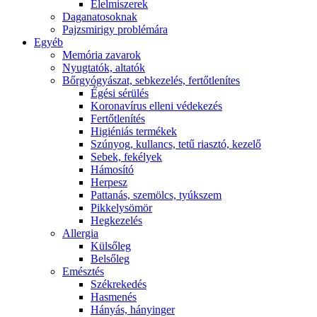
É́lelmiszerek
Daganatosoknak
Pajzsmirigy problémára
Egyéb
Memória zavarok
Nyugtatók, altatók
Bőrgyógyászat, sebkezelés, fertőtlenítes
É́gési sérülés
Koronavírus elleni védekezés
Fertőtlenítés
Higiéniás termékek
Szúnyog, kullancs, tetű riasztó, kezelő
Sebek, fekélyek
Hámosító
Herpesz
Pattanás, szemölcs, tyúkszem
Pikkelysömör
Hegkezelés
Allergia
Külsőleg
Belsőleg
Emésztés
Székrekedés
Hasmenés
Hányás, hányinger