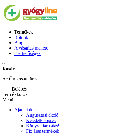
Termékek
Rólunk
Blog
A vásárlás menete
Elérhetőségek
0
Kosár
Az Ön kosara üres.
Belépés
Termékkörök
Menü
Ajánlataink
Augusztusi akció
Készletkisöprés
Könyv kiárusítás!
Fix áras termékek