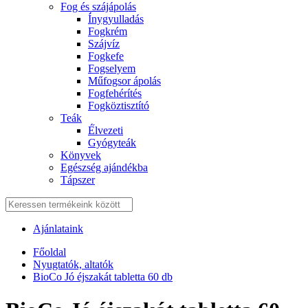
Fog és szájápolás
Í́nygyulladás
Fogkrém
Szájvíz
Fogkefe
Fogselyem
Műfogsor ápolás
Fogfehérítés
Fogköztisztító
Teák
É́lvezeti
Gyógyteák
Könyvek
Egészség ajándékba
Tápszer
Ajánlataink
Főoldal
Nyugtatók, altatók
BioCo Jó éjszakát tabletta 60 db