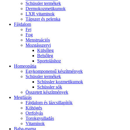
Schüssler termékek
Dermokozmetikumok
LXR vitaminok
Tápszer és pelenka
Fájdalom
Fej
Fog
Menstruációs
Mozgásszervi
Külsőleg
Belsőleg
Sportoláshoz
Homeopátia
Egykomponensű készítmények
Schüssler termékek
Schüssler kozmetikumok
Schüssler sók
Összetett készítmények
Megfázás
Fájdalom és lázcsillapítók
Köhögés
Orrfolyás
Torokgyulladás
Vitaminok
Baba-mama