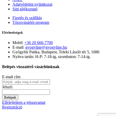
Adatvédelmi nyilatkozat
Süti tájékoztató
Fizetés és szállítás
Törzsvásárlói program
Elérhetőségek
Mobil:
+36 20 666-7700
E-mail:
gyogyline@gyogyline.hu
Gyógyhír Patika, Budapest, Teleki László tér 5, 1086
Nyitva tartás: H-P: 7-18-ig, szombaton: 7-14-ig.
Belépés visszatérő vásárlóinknak
E-mail cím:
Jelszó:
Belépek
Elfelejtettem a jelszavamat
Regisztráció