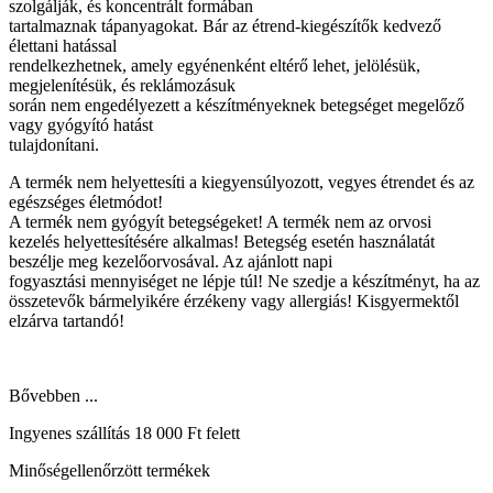
szolgálják, és koncentrált formában
tartalmaznak tápanyagokat. Bár az étrend-kiegészítők kedvező
élettani hatással
rendelkezhetnek, amely egyénenként eltérő lehet, jelölésük,
megjelenítésük, és reklámozásuk
során nem engedélyezett a készítményeknek betegséget megelőző
vagy gyógyító hatást
tulajdonítani.
A termék nem helyettesíti a kiegyensúlyozott, vegyes étrendet és az
egészséges életmódot!
A termék nem gyógyít betegségeket! A termék nem az orvosi
kezelés helyettesítésére alkalmas! Betegség esetén használatát
beszélje meg kezelőorvosával. Az ajánlott napi
fogyasztási mennyiséget ne lépje túl! Ne szedje a készítményt, ha az
összetevők bármelyikére érzékeny vagy allergiás! Kisgyermektől
elzárva tartandó!
Bővebben ...
Ingyenes szállítás 18 000 Ft felett
Minőségellenőrzött termékek