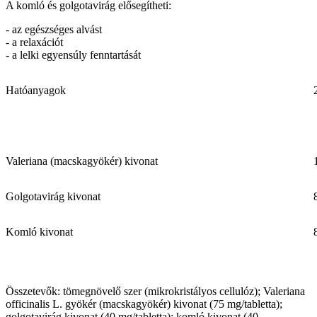
A komló és golgotavirág elősegítheti:
- az egészséges alvást
- a relaxációt
- a lelki egyensúly fenntartását
Hatóanyagok
Valeriana (macskagyökér) kivonat
Golgotavirág kivonat
Komló kivonat
Összetevők: tömegnövelő szer (mikrokristályos cellulóz); Valeriana
officinalis L. gyökér (macskagyökér) kivonat (75 mg/tabletta);
golgotavirág kivonat (40 mg/tabletta); komló kivonat (40