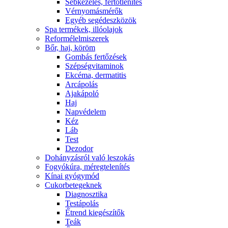
Sebkezelés, fertőtlenítés
Vérnyomásmérők
Egyéb segédeszközök
Spa termékek, illóolajok
Reformélelmiszerek
Bőr, haj, köröm
Gombás fertőzések
Szépségvitaminok
Ekcéma, dermatitis
Arcápolás
Ajakápoló
Haj
Napvédelem
Kéz
Láb
Test
Dezodor
Dohányzásról való leszokás
Fogyókúra, méregtelenítés
Kínai gyógymód
Cukorbetegeknek
Diagnosztika
Testápolás
É́trend kiegészítők
Teák