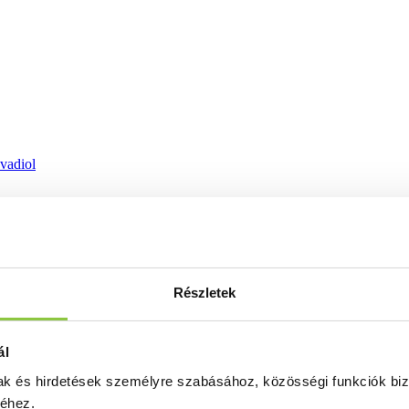
ovadiol
Részletek
ál
mak és hirdetések személyre szabásához, közösségi funkciók biz
séhez.