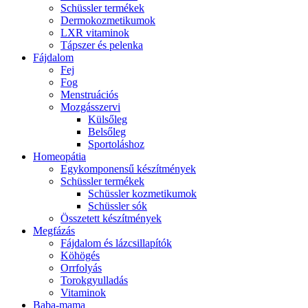
Schüssler termékek
Dermokozmetikumok
LXR vitaminok
Tápszer és pelenka
Fájdalom
Fej
Fog
Menstruációs
Mozgásszervi
Külsőleg
Belsőleg
Sportoláshoz
Homeopátia
Egykomponensű készítmények
Schüssler termékek
Schüssler kozmetikumok
Schüssler sók
Összetett készítmények
Megfázás
Fájdalom és lázcsillapítók
Köhögés
Orrfolyás
Torokgyulladás
Vitaminok
Baba-mama