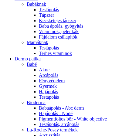
Babáknak
Testápolás
Tápszer
Kecsketejes tápszer
Baba ápolás, gyógyítás
Vitaminok, pelenkák
Fájdalom csillapítók
Mamáknak
Testápolás
Terhes vitaminok
Dermo patika
Babé
Akne
Arcápolás
Fényvédelem
Gyermek
Hajápolás
Testápolás
Bioderma
Babaápolás - Abc derm
Hajápolás - Nodé
Pigmentfoltos bőr - White objective
Testápolás, arcápolás
La-Roche-Posay termékek
Arctisztítás