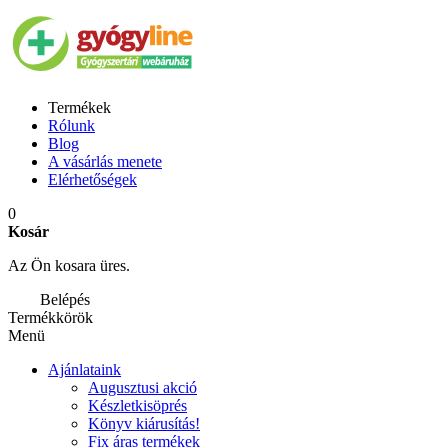
Termékek
Rólunk
Blog
A vásárlás menete
Elérhetőségek
0
Kosár
Az Ön kosara üres.
Belépés
Termékkörök
Menü
Ajánlataink
Augusztusi akció
Készletkisöprés
Könyv kiárusítás!
Fix áras termékek