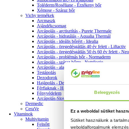
Toléderm/Roséliane - Érzékeny bőr
Xémose - Száraz bőr
Vichy termékek
Arcmaszk
Ajándékcsomag
Arcápolás - arctisztítás - Purete Thermale
Arcápolás - hidratálás - Aqualia Thermál
Arcápolás - ideális bőrért - Idealia
Arcápolás - öregedésgátlás 40 év felett - Liftactiv
Arcápolás - öregedésgátlás 50 és 60 év felett - Ne
Arcápolás - problémás bőr - Normaderm
Arcápolás - száraz bőrre - Nutrilogie
Arcápolás - alapozók
Testápolás
Dezodorok
Hajápolás - Dercos
Férfiaknak - Homme
Beleegyezés
Fényvédelem
Arcápolás-Slow Age
Dermedic
CeraVe
Ez a weboldal sütiket haszn
Vitaminok
Multivitamin
Sütiket használunk a tartal
Felnőtt
weboldalforgalmunk elemzé