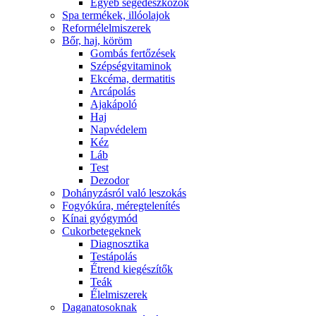
Egyéb segédeszközök
Spa termékek, illóolajok
Reformélelmiszerek
Bőr, haj, köröm
Gombás fertőzések
Szépségvitaminok
Ekcéma, dermatitis
Arcápolás
Ajakápoló
Haj
Napvédelem
Kéz
Láb
Test
Dezodor
Dohányzásról való leszokás
Fogyókúra, méregtelenítés
Kínai gyógymód
Cukorbetegeknek
Diagnosztika
Testápolás
É́trend kiegészítők
Teák
É́lelmiszerek
Daganatosoknak