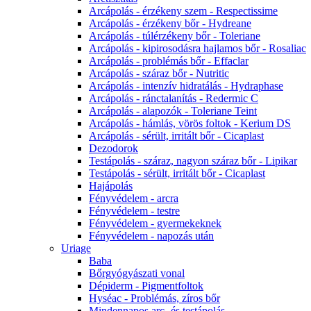
Arcápolás - érzékeny szem - Respectissime
Arcápolás - érzékeny bőr - Hydreane
Arcápolás - túlérzékeny bőr - Toleriane
Arcápolás - kipirosodásra hajlamos bőr - Rosaliac
Arcápolás - problémás bőr - Effaclar
Arcápolás - száraz bőr - Nutritic
Arcápolás - intenzív hidratálás - Hydraphase
Arcápolás - ránctalanítás - Redermic C
Arcápolás - alapozók - Toleriane Teint
Arcápolás - hámlás, vörös foltok - Kerium DS
Arcápolás - sérült, irritált bőr - Cicaplast
Dezodorok
Testápolás - száraz, nagyon száraz bőr - Lipikar
Testápolás - sérült, irritált bőr - Cicaplast
Hajápolás
Fényvédelem - arcra
Fényvédelem - testre
Fényvédelem - gyermekeknek
Fényvédelem - napozás után
Uriage
Baba
Bőrgyógyászati vonal
Dépiderm - Pigmentfoltok
Hyséac - Problémás, zíros bőr
Mindennapos arc- és testápolás