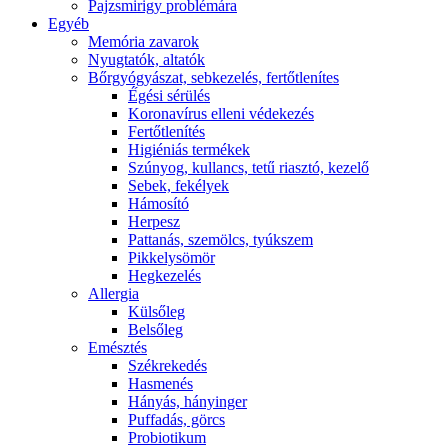
Pajzsmirigy problémára
Egyéb
Memória zavarok
Nyugtatók, altatók
Bőrgyógyászat, sebkezelés, fertőtlenítes
É́gési sérülés
Koronavírus elleni védekezés
Fertőtlenítés
Higiéniás termékek
Szúnyog, kullancs, tetű riasztó, kezelő
Sebek, fekélyek
Hámosító
Herpesz
Pattanás, szemölcs, tyúkszem
Pikkelysömör
Hegkezelés
Allergia
Külsőleg
Belsőleg
Emésztés
Székrekedés
Hasmenés
Hányás, hányinger
Puffadás, görcs
Probiotikum