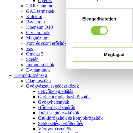
Gyerek
LXR vitaminok
GAL termékek
Hozzájárulás
Kalcium
Elengedhetetlen
kiválasztása
B-vitamin
Koenzim Q10
C-vitaminok
Magnézium
Porc és csont erősítők
Vas
Omega 3
Megtagad
Szelén
Immunerősítők
D-vitaminok
Életmód, szépség
Diagnosztika
Gyógyászati segédeszközök
Fekvőbeteg-ellátás
Gerinc terápia, hasi rögzítők
Gyógyharisnyák
Hőmérők, lázmérők
Járást segítő eszközök
Csuklórögzítők és könyökrögzítők
Sebkezelés, fertőtlenítés
Vérnyomásmérők