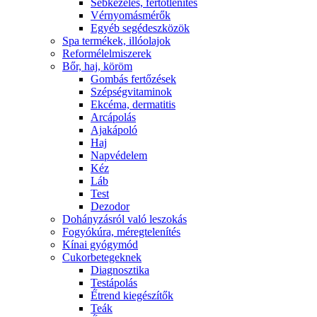
Sebkezelés, fertőtlenítés
Vérnyomásmérők
Egyéb segédeszközök
Spa termékek, illóolajok
Reformélelmiszerek
Bőr, haj, köröm
Gombás fertőzések
Szépségvitaminok
Ekcéma, dermatitis
Arcápolás
Ajakápoló
Haj
Napvédelem
Kéz
Láb
Test
Dezodor
Dohányzásról való leszokás
Fogyókúra, méregtelenítés
Kínai gyógymód
Cukorbetegeknek
Diagnosztika
Testápolás
É́trend kiegészítők
Teák