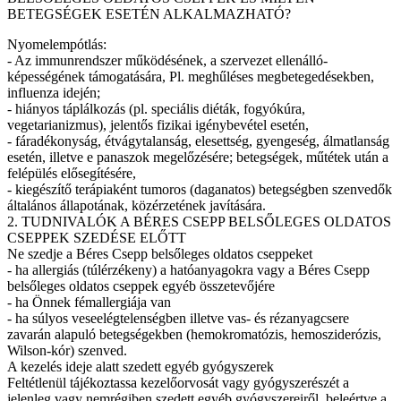
BETEGSÉGEK ESETÉN ALKALMAZHATÓ?
Nyomelempótlás:
- Az immunrendszer működésének, a szervezet ellenálló-
képességének támogatására, Pl. meghűléses megbetegedésekben,
influenza idején;
- hiányos táplálkozás (pl. speciális diéták, fogyókúra,
vegetarianizmus), jelentős fizikai igénybevétel esetén,
- fáradékonyság, étvágytalanság, elesettség, gyengeség, álmatlanság
esetén, illetve e panaszok megelőzésére; betegségek, műtétek után a
felépülés elősegítésére,
- kiegészítő terápiaként tumoros (daganatos) betegségben szenvedők
általános állapotának, közérzetének javítására.
2. TUDNIVALÓK A BÉRES CSEPP BELSŐLEGES OLDATOS
CSEPPEK SZEDÉSE ELŐTT
Ne szedje a Béres Csepp belsőleges oldatos cseppeket
- ha allergiás (túlérzékeny) a hatóanyagokra vagy a Béres Csepp
belsőleges oldatos cseppek egyéb összetevőjére
- ha Önnek fémallergiája van
- ha súlyos veseelégtelenségben illetve vas- és rézanyagcsere
zavarán alapuló betegségekben (hemokromatózis, hemosziderózis,
Wilson-kór) szenved.
A kezelés ideje alatt szedett egyéb gyógyszerek
Feltétlenül tájékoztassa kezelőorvosát vagy gyógyszerészét a
jelenleg vagy nemrégiben szedett egyéb gyógyszereiről, beleértve a