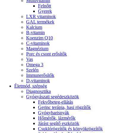
Multivitamin
Felnőtt
Gyerek
LXR vitaminok
GAL termékek
Kalcium
B-vitamin
Koenzim Q10
C-vitaminok
Magnézium
Porc és csont erősítők
Vas
Omega 3
Szelén
Immunerősítők
D-vitaminok
Életmód, szépség
Diagnosztika
Gyógyászati segédeszközök
Fekvőbeteg-ellátás
Gerinc terápia, hasi rögzítők
Gyógyharisnyák
Hőmérők, lázmérők
Járást segítő eszközök
Csuklórögzítők és könyökrögzítők