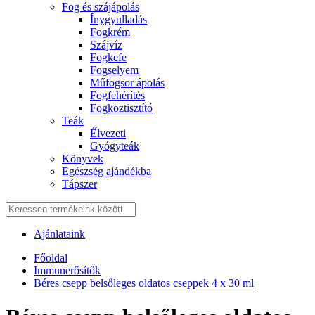
Fog és szájápolás
Í́nygyulladás
Fogkrém
Szájvíz
Fogkefe
Fogselyem
Műfogsor ápolás
Fogfehérítés
Fogköztisztító
Teák
É́lvezeti
Gyógyteák
Könyvek
Egészség ajándékba
Tápszer
Ajánlataink
Főoldal
Immunerősítők
Béres csepp belsőleges oldatos cseppek 4 x 30 ml