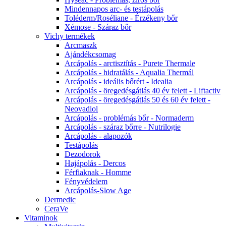
Mindennapos arc- és testápolás
Toléderm/Roséliane - Érzékeny bőr
Xémose - Száraz bőr
Vichy termékek
Arcmaszk
Ajándékcsomag
Arcápolás - arctisztítás - Purete Thermale
Arcápolás - hidratálás - Aqualia Thermál
Arcápolás - ideális bőrért - Idealia
Arcápolás - öregedésgátlás 40 év felett - Liftactiv
Arcápolás - öregedésgátlás 50 és 60 év felett -
Neovadiol
Arcápolás - problémás bőr - Normaderm
Arcápolás - száraz bőrre - Nutrilogie
Arcápolás - alapozók
Testápolás
Dezodorok
Hajápolás - Dercos
Férfiaknak - Homme
Fényvédelem
Arcápolás-Slow Age
Dermedic
CeraVe
Vitaminok