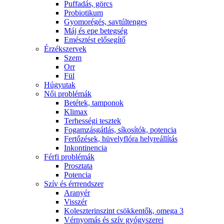
Puffadás, görcs
Probiotikum
Gyomorégés, savtúltenges
Máj és epe betegség
Emésztést elősegítő
Érzékszervek
Szem
Orr
Fül
Húgyutak
Női problémák
Betétek, tamponok
Klimax
Terhességi tesztek
Fogamzásgátlás, síkosítók, potencia
Fertőzések, hüvelyflóra helyreállítás
Inkontinencia
Férfi problémák
Prosztata
Potencia
Szív és érrrendszer
Aranyér
Visszér
Koleszterinszint csökkentők, omega 3
Vérnyomás és szív gyógyszerei