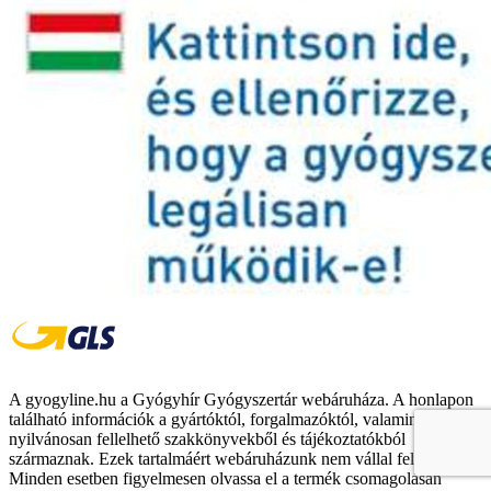
A gyogyline.hu a Gyógyhír Gyógyszertár webáruháza. A honlapon
található információk a gyártóktól, forgalmazóktól, valamint
nyilvánosan fellelhető szakkönyvekből és tájékoztatókból
származnak. Ezek tartalmáért webáruházunk nem vállal felelősséget.
Minden esetben figyelmesen olvassa el a termék csomagolásán