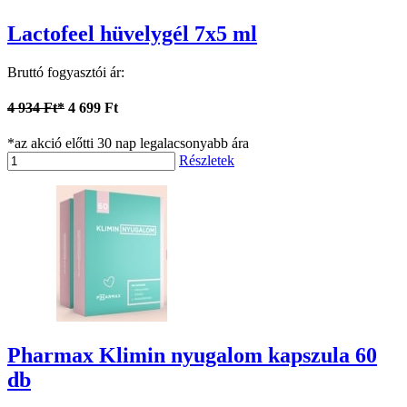
Lactofeel hüvelygél 7x5 ml
Bruttó fogyasztói ár:
4 934 Ft*
4 699 Ft
*az akció előtti 30 nap legalacsonyabb ára
Részletek
Pharmax Klimin nyugalom kapszula 60
db