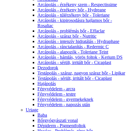
Arcápolás - érzékeny szem - Respectissime
Arcápolás - érzékeny bőr - Hydreane
Arcápolás - túlérzékeny bőr - Toleriane
Arcápolás - kipirosodásra hajlamos bőr -
Rosaliac
Arcápolás - problémás bőr - Effaclar
Arcápolás - száraz bőr - Nutritic
Arcápolás - intenzív hidratálás - Hydraphase
Arcápolás - ránctalanítás - Redermic C
Arcápolás - alapozók - Toleriane Teint
Arcápolás - hámlás, vörös foltok - Kerium DS
Arcápolás - sérült, irritált bőr - Cicaplast
Dezodorok
Testápolás - száraz, nagyon száraz bőr - Lipikar
Testápolás - sérült, irritált bőr - Cicaplast
Hajápolás
Fényvédelem - arcra
Fényvédelem - testre
Fényvédelem - gyermekeknek
Fényvédelem - napozás után
Uriage
Baba
Bőrgyógyászati vonal
Dépiderm - Pigmentfoltok
Hyséac - Problémás, zíros bőr