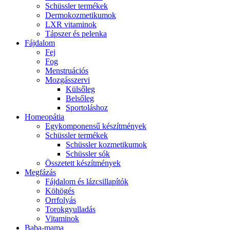
Schüssler termékek
Dermokozmetikumok
LXR vitaminok
Tápszer és pelenka
Fájdalom
Fej
Fog
Menstruációs
Mozgásszervi
Külsőleg
Belsőleg
Sportoláshoz
Homeopátia
Egykomponensű készítmények
Schüssler termékek
Schüssler kozmetikumok
Schüssler sók
Összetett készítmények
Megfázás
Fájdalom és lázcsillapítók
Köhögés
Orrfolyás
Torokgyulladás
Vitaminok
Baba-mama