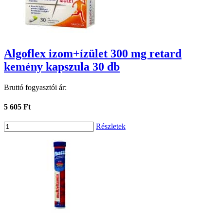
Algoflex izom+ízület 300 mg retard
kemény kapszula 30 db
Bruttó fogyasztói ár:
5 605 Ft
Részletek