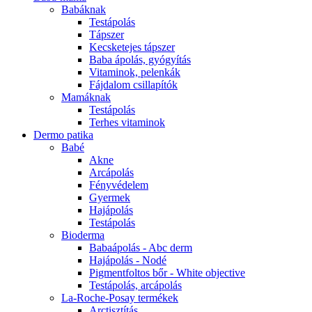
Babáknak
Testápolás
Tápszer
Kecsketejes tápszer
Baba ápolás, gyógyítás
Vitaminok, pelenkák
Fájdalom csillapítók
Mamáknak
Testápolás
Terhes vitaminok
Dermo patika
Babé
Akne
Arcápolás
Fényvédelem
Gyermek
Hajápolás
Testápolás
Bioderma
Babaápolás - Abc derm
Hajápolás - Nodé
Pigmentfoltos bőr - White objective
Testápolás, arcápolás
La-Roche-Posay termékek
Arctisztítás