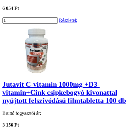
6 054 Ft
Részletek
Jutavit C-vitamin 1000mg +D3-
vitamin+Cink csipkebogyó kivonattal
nyújtott felszívódású filmtabletta 100 db
Bruttó fogyasztói ár:
3 156 Ft