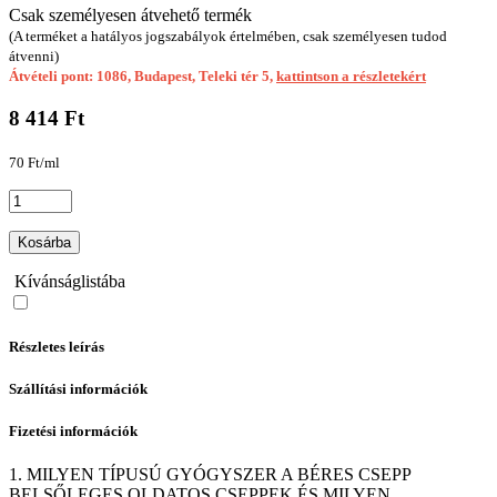
Csak személyesen átvehető termék
(A terméket a hatályos jogszabályok értelmében, csak személyesen tudod
átvenni)
Átvételi pont: 1086, Budapest, Teleki tér 5,
kattintson a részletekért
8 414 Ft
70 Ft/ml
Kosárba
Kívánságlistába
Részletes leírás
Szállítási információk
Fizetési információk
1. MILYEN TÍPUSÚ GYÓGYSZER A BÉRES CSEPP
BELSŐLEGES OLDATOS CSEPPEK ÉS MILYEN