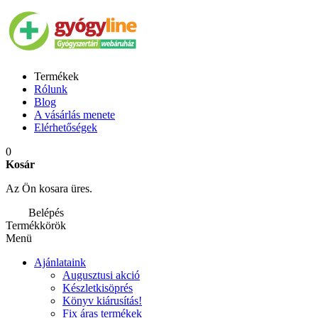
Termékek
Rólunk
Blog
A vásárlás menete
Elérhetőségek
0
Kosár
Az Ön kosara üres.
Belépés
Termékkörök
Menü
Ajánlataink
Augusztusi akció
Készletkisöprés
Könyv kiárusítás!
Fix áras termékek