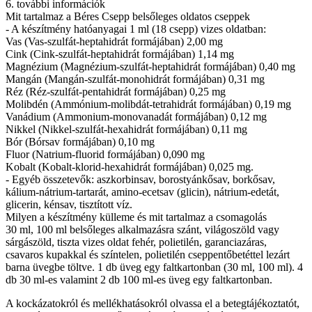
6. további információk
Mit tartalmaz a Béres Csepp belsőleges oldatos cseppek
- A készítmény hatóanyagai 1 ml (18 csepp) vizes oldatban:
Vas (Vas-szulfát-heptahidrát formájában) 2,00 mg
Cink (Cink-szulfát-heptahidrát formájában) 1,14 mg
Magnézium (Magnézium-szulfát-heptahidrát formájában) 0,40 mg
Mangán (Mangán-szulfát-monohidrát formájában) 0,31 mg
Réz (Réz-szulfát-pentahidrát formájában) 0,25 mg
Molibdén (Ammónium-molibdát-tetrahidrát formájában) 0,19 mg
Vanádium (Ammonium-monovanadát formájában) 0,12 mg
Nikkel (Nikkel-szulfát-hexahidrát formájában) 0,11 mg
Bór (Bórsav formájában) 0,10 mg
Fluor (Natrium-fluorid formájában) 0,090 mg
Kobalt (Kobalt-klorid-hexahidrát formájában) 0,025 mg.
- Egyéb összetevők: aszkorbinsav, borostyánkősav, borkősav,
kálium-nátrium-tartarát, amino-ecetsav (glicin), nátrium-edetát,
glicerin, kénsav, tisztított víz.
Milyen a készítmény külleme és mit tartalmaz a csomagolás
30 ml, 100 ml belsőleges alkalmazásra szánt, világoszöld vagy
sárgászöld, tiszta vizes oldat fehér, polietilén, garanciazáras,
csavaros kupakkal és színtelen, polietilén cseppentőbetéttel lezárt
barna üvegbe töltve. 1 db üveg egy faltkartonban (30 ml, 100 ml). 4
db 30 ml-es valamint 2 db 100 ml-es üveg egy faltkartonban.
A kockázatokról és mellékhatásokról olvassa el a betegtájékoztatót,