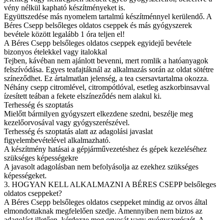
vény nélkül kapható készítményeket is.
Együttszedése más nyomelem tartalmú készítménnyel kerülendő. A
Béres Csepp belsőleges oldatos cseppek és más gyógyszerek
bevétele között legalább 1 óra teljen el!
A Béres Csepp belsőleges oldatos cseppek egyidejű bevétele
bizonyos ételekkel vagy italokkal
Tejben, kávéban nem ajánlott bevenni, mert romlik a hatóanyagok
felszívódása. Egyes teafajtáknál az alkalmazás során az oldat sötétre
színeződhet. Ez ártalmatlan jelenség, a tea csersavtartalma okozza.
Néhány csepp citromlével, citrompótlóval, esetleg aszkorbinsavval
ízesített teában a fekete elszíneződés nem alakul ki.
Terhesség és szoptatás
Mielőtt bármilyen gyógyszert elkezdene szedni, beszélje meg
kezelőorvosával vagy gyógyszerészével.
Terhesség és szoptatás alatt az adagolási javaslat
figyelembevételével alkalmazható.
A készítmény hatásai a gépjárművezetéshez és gépek kezeléséhez
szükséges képességekre
A javasolt adagolásban nem befolyásolja az ezekhez szükséges
képességeket.
3. HOGYAN KELL ALKALMAZNI A BÉRES CSEPP belsőleges
oldatos cseppeket?
A Béres Csepp belsőleges oldatos cseppeket mindig az orvos által
elmondottaknak megfelelően szedje. Amennyiben nem biztos az
adagolást illetően, kérdezze meg orvosát vagy gyógyszerészét. A