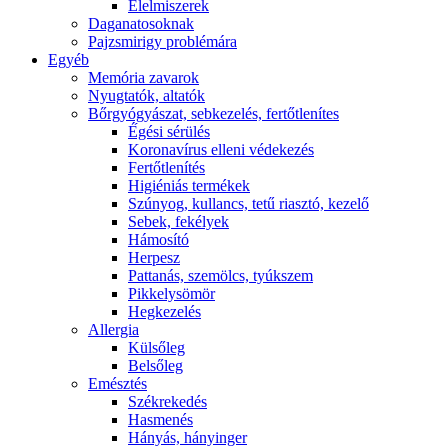
É́lelmiszerek
Daganatosoknak
Pajzsmirigy problémára
Egyéb
Memória zavarok
Nyugtatók, altatók
Bőrgyógyászat, sebkezelés, fertőtlenítes
É́gési sérülés
Koronavírus elleni védekezés
Fertőtlenítés
Higiéniás termékek
Szúnyog, kullancs, tetű riasztó, kezelő
Sebek, fekélyek
Hámosító
Herpesz
Pattanás, szemölcs, tyúkszem
Pikkelysömör
Hegkezelés
Allergia
Külsőleg
Belsőleg
Emésztés
Székrekedés
Hasmenés
Hányás, hányinger