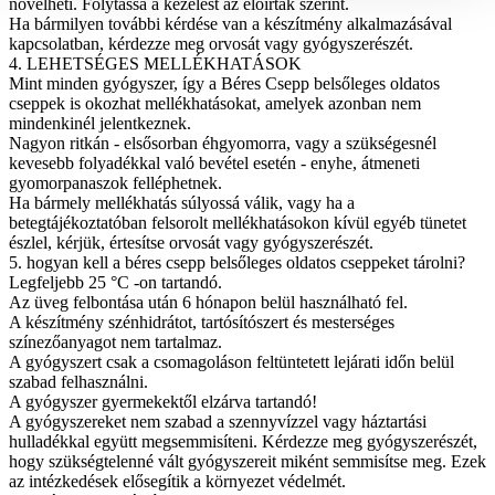
növelheti. Folytassa a kezelést az előírtak szerint.
Ha bármilyen további kérdése van a készítmény alkalmazásával
kapcsolatban, kérdezze meg orvosát vagy gyógyszerészét.
4. LEHETSÉGES MELLÉKHATÁSOK
Mint minden gyógyszer, így a Béres Csepp belsőleges oldatos
cseppek is okozhat mellékhatásokat, amelyek azonban nem
mindenkinél jelentkeznek.
Nagyon ritkán - elsősorban éhgyomorra, vagy a szükségesnél
kevesebb folyadékkal való bevétel esetén - enyhe, átmeneti
gyomorpanaszok felléphetnek.
Ha bármely mellékhatás súlyossá válik, vagy ha a
betegtájékoztatóban felsorolt mellékhatásokon kívül egyéb tünetet
észlel, kérjük, értesítse orvosát vagy gyógyszerészét.
5. hogyan kell a béres csepp belsőleges oldatos cseppeket tárolni?
Legfeljebb 25 °C -on tartandó.
Az üveg felbontása után 6 hónapon belül használható fel.
A készítmény szénhidrátot, tartósítószert és mesterséges
színezőanyagot nem tartalmaz.
A gyógyszert csak a csomagoláson feltüntetett lejárati időn belül
szabad felhasználni.
A gyógyszer gyermekektől elzárva tartandó!
A gyógyszereket nem szabad a szennyvízzel vagy háztartási
hulladékkal együtt megsemmisíteni. Kérdezze meg gyógyszerészét,
hogy szükségtelenné vált gyógyszereit miként semmisítse meg. Ezek
az intézkedések elősegítik a környezet védelmét.