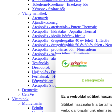
Toléderm/Roséliane - Érzékeny bőr
Xémose - Száraz bőr
Vichy termékek
Arcmaszk
Ajándékcsomag
Arcápolás - arctisztítás - Purete Thermale
Arcápolás - hidratálás - Aqualia Thermál
Arcápolás - ideális bőrért - Idealia
Arcápolás - öregedésgátlás 40 év felett - Liftactiv
Arcápolás - öregedésgátlás 50 és 60 év felett - Ne
Arcápolás - problémás bőr - Normaderm
Arcápolás - száraz bőrre - Nutrilogie
Arcápolás - alapozók
Testápolás
Dezodorok
Hajápolás - Dercos
Férfiaknak - Homme
Beleegyezés
Fényvédelem
Arcápolás-Slow Age
Dermedic
CeraVe
Ez a weboldal sütiket haszn
Vitaminok
Multivitamin
Sütiket használunk a tartal
Felnőtt
weboldalforgalmunk elemzé