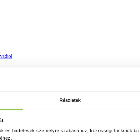
ovadiol
Részletek
ál
mak és hirdetések személyre szabásához, közösségi funkciók biz
séhez.