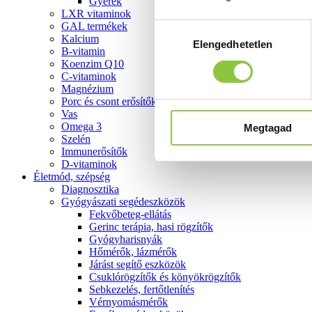
Gyerek
LXR vitaminok
GAL termékek
Hozzájárulás
Kalcium
Elengedhetetlen
kiválasztása
B-vitamin
Koenzim Q10
C-vitaminok
Magnézium
Porc és csont erősítők
Vas
Omega 3
Megtagad
Szelén
Immunerősítők
D-vitaminok
Életmód, szépség
Diagnosztika
Gyógyászati segédeszközök
Fekvőbeteg-ellátás
Gerinc terápia, hasi rögzítők
Gyógyharisnyák
Hőmérők, lázmérők
Járást segítő eszközök
Csuklórögzítők és könyökrögzítők
Sebkezelés, fertőtlenítés
Vérnyomásmérők