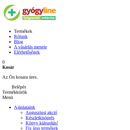
Termékek
Rólunk
Blog
A vásárlás menete
Elérhetőségek
0
Kosár
Az Ön kosara üres.
Belépés
Termékkörök
Menü
Ajánlataink
Augusztusi akció
Készletkisöprés
Könyv kiárusítás!
Fix áras termékek