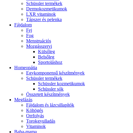
Schüssler termékek
Dermokozmetikumok
LXR vitaminok
Tápszer és pelenka
Fájdalom
Fej
Fog
Menstruációs
Mozgásszervi
Külsőleg
Belsőleg
Sportoláshoz
Homeopátia
Egykomponensű készítmények
Schüssler termékek
Schüssler kozmetikumok
Schüssler sók
Összetett készítmények
Megfázás
Fájdalom és lázcsillapítók
Köhögés
Orrfolyás
Torokgyulladás
Vitaminok
Baba-mama