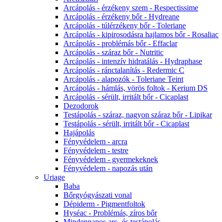
Arcápolás - érzékeny szem - Respectissime
Arcápolás - érzékeny bőr - Hydreane
Arcápolás - túlérzékeny bőr - Toleriane
Arcápolás - kipirosodásra hajlamos bőr - Rosaliac
Arcápolás - problémás bőr - Effaclar
Arcápolás - száraz bőr - Nutritic
Arcápolás - intenzív hidratálás - Hydraphase
Arcápolás - ránctalanítás - Redermic C
Arcápolás - alapozók - Toleriane Teint
Arcápolás - hámlás, vörös foltok - Kerium DS
Arcápolás - sérült, irritált bőr - Cicaplast
Dezodorok
Testápolás - száraz, nagyon száraz bőr - Lipikar
Testápolás - sérült, irritált bőr - Cicaplast
Hajápolás
Fényvédelem - arcra
Fényvédelem - testre
Fényvédelem - gyermekeknek
Fényvédelem - napozás után
Uriage
Baba
Bőrgyógyászati vonal
Dépiderm - Pigmentfoltok
Hyséac - Problémás, zíros bőr
Mindennapos arc- és testápolás