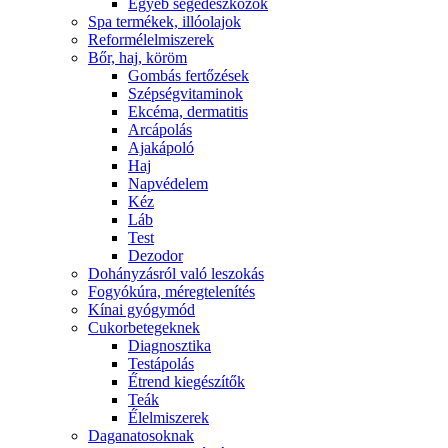
Egyéb segédeszközök
Spa termékek, illóolajok
Reformélelmiszerek
Bőr, haj, köröm
Gombás fertőzések
Szépségvitaminok
Ekcéma, dermatitis
Arcápolás
Ajakápoló
Haj
Napvédelem
Kéz
Láb
Test
Dezodor
Dohányzásról való leszokás
Fogyókúra, méregtelenítés
Kínai gyógymód
Cukorbetegeknek
Diagnosztika
Testápolás
É́trend kiegészítők
Teák
É́lelmiszerek
Daganatosoknak