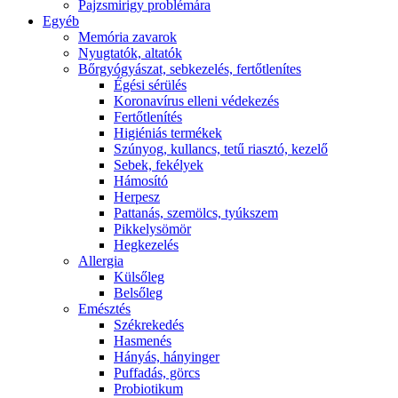
Pajzsmirigy problémára
Egyéb
Memória zavarok
Nyugtatók, altatók
Bőrgyógyászat, sebkezelés, fertőtlenítes
É́gési sérülés
Koronavírus elleni védekezés
Fertőtlenítés
Higiéniás termékek
Szúnyog, kullancs, tetű riasztó, kezelő
Sebek, fekélyek
Hámosító
Herpesz
Pattanás, szemölcs, tyúkszem
Pikkelysömör
Hegkezelés
Allergia
Külsőleg
Belsőleg
Emésztés
Székrekedés
Hasmenés
Hányás, hányinger
Puffadás, görcs
Probiotikum