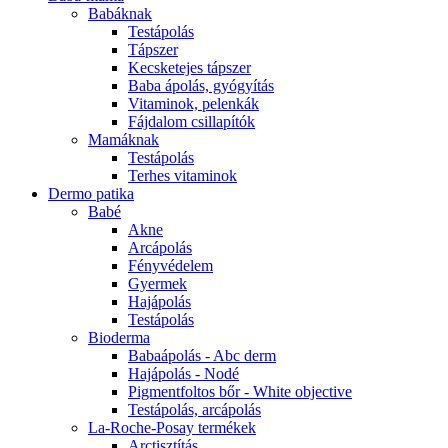
Babáknak
Testápolás
Tápszer
Kecsketejes tápszer
Baba ápolás, gyógyítás
Vitaminok, pelenkák
Fájdalom csillapítók
Mamáknak
Testápolás
Terhes vitaminok
Dermo patika
Babé
Akne
Arcápolás
Fényvédelem
Gyermek
Hajápolás
Testápolás
Bioderma
Babaápolás - Abc derm
Hajápolás - Nodé
Pigmentfoltos bőr - White objective
Testápolás, arcápolás
La-Roche-Posay termékek
Arctisztítás