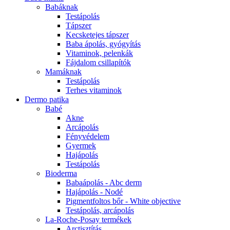
Babáknak
Testápolás
Tápszer
Kecsketejes tápszer
Baba ápolás, gyógyítás
Vitaminok, pelenkák
Fájdalom csillapítók
Mamáknak
Testápolás
Terhes vitaminok
Dermo patika
Babé
Akne
Arcápolás
Fényvédelem
Gyermek
Hajápolás
Testápolás
Bioderma
Babaápolás - Abc derm
Hajápolás - Nodé
Pigmentfoltos bőr - White objective
Testápolás, arcápolás
La-Roche-Posay termékek
Arctisztítás