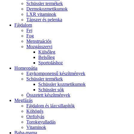
Schüssler termékek
Dermokozmetikumok
LXR vitaminok
Tápszer és pelenka
Fájdalom
Fej
Fog
Menstruációs
Mozgásszervi
Külsőleg
Belsőleg
Sportoláshoz
Homeopátia
Egykomponensű készítmények
Schüssler termékek
Schüssler kozmetikumok
Schüssler sók
Összetett készítmények
Megfázás
Fájdalom és lázcsillapítók
Köhögés
Orrfolyás
Torokgyulladás
Vitaminok
Baba-mama