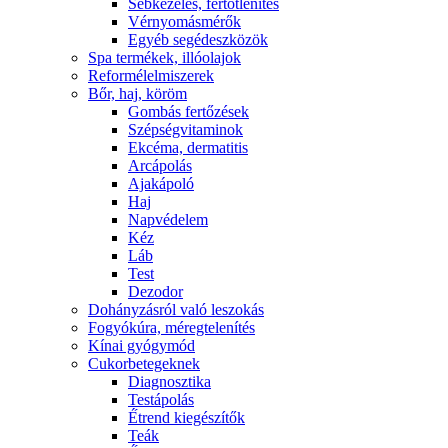
Sebkezelés, fertőtlenítés
Vérnyomásmérők
Egyéb segédeszközök
Spa termékek, illóolajok
Reformélelmiszerek
Bőr, haj, köröm
Gombás fertőzések
Szépségvitaminok
Ekcéma, dermatitis
Arcápolás
Ajakápoló
Haj
Napvédelem
Kéz
Láb
Test
Dezodor
Dohányzásról való leszokás
Fogyókúra, méregtelenítés
Kínai gyógymód
Cukorbetegeknek
Diagnosztika
Testápolás
É́trend kiegészítők
Teák