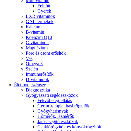
Multivitamin
Felnőtt
Gyerek
LXR vitaminok
GAL termékek
Kalcium
B-vitamin
Koenzim Q10
C-vitaminok
Magnézium
Porc és csont erősítők
Vas
Omega 3
Szelén
Immunerősítők
D-vitaminok
Életmód, szépség
Diagnosztika
Gyógyászati segédeszközök
Fekvőbeteg-ellátás
Gerinc terápia, hasi rögzítők
Gyógyharisnyák
Hőmérők, lázmérők
Járást segítő eszközök
Csuklórögzítők és könyökrögzítők