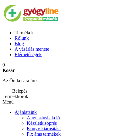
Termékek
Rólunk
Blog
A vásárlás menete
Elérhetőségek
0
Kosár
Az Ön kosara üres.
Belépés
Termékkörök
Menü
Ajánlataink
Augusztusi akció
Készletkisöprés
Könyv kiárusítás!
Fix áras termékek