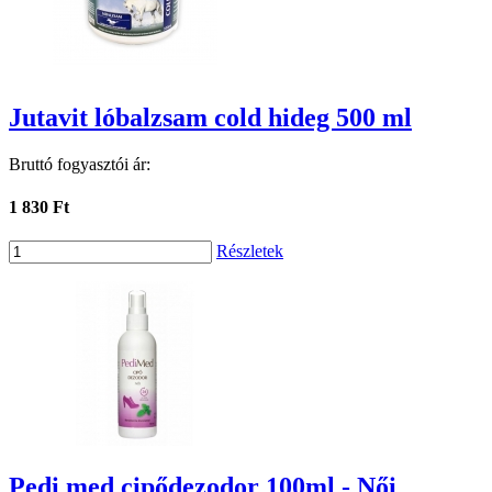
Jutavit lóbalzsam cold hideg 500 ml
Bruttó fogyasztói ár:
1 830 Ft
Részletek
Pedi med cipődezodor 100ml - Női