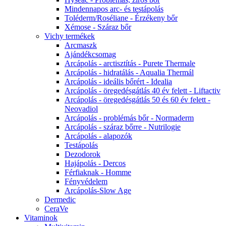
Mindennapos arc- és testápolás
Toléderm/Roséliane - Érzékeny bőr
Xémose - Száraz bőr
Vichy termékek
Arcmaszk
Ajándékcsomag
Arcápolás - arctisztítás - Purete Thermale
Arcápolás - hidratálás - Aqualia Thermál
Arcápolás - ideális bőrért - Idealia
Arcápolás - öregedésgátlás 40 év felett - Liftactiv
Arcápolás - öregedésgátlás 50 és 60 év felett -
Neovadiol
Arcápolás - problémás bőr - Normaderm
Arcápolás - száraz bőrre - Nutrilogie
Arcápolás - alapozók
Testápolás
Dezodorok
Hajápolás - Dercos
Férfiaknak - Homme
Fényvédelem
Arcápolás-Slow Age
Dermedic
CeraVe
Vitaminok