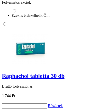
Folyamatos akciók
Ezek is érdekelhetik Önt
Raphachol tabletta 30 db
Bruttó fogyasztói ár:
1 744 Ft
Részletek