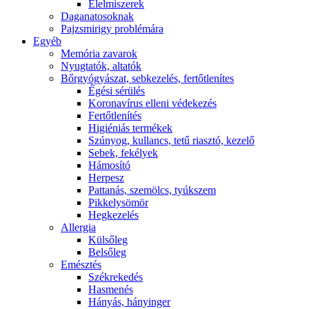
É́lelmiszerek
Daganatosoknak
Pajzsmirigy problémára
Egyéb
Memória zavarok
Nyugtatók, altatók
Bőrgyógyászat, sebkezelés, fertőtlenítes
É́gési sérülés
Koronavírus elleni védekezés
Fertőtlenítés
Higiéniás termékek
Szúnyog, kullancs, tetű riasztó, kezelő
Sebek, fekélyek
Hámosító
Herpesz
Pattanás, szemölcs, tyúkszem
Pikkelysömör
Hegkezelés
Allergia
Külsőleg
Belsőleg
Emésztés
Székrekedés
Hasmenés
Hányás, hányinger