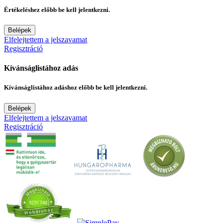
Értékeléshez előbb be kell jelentkezni.
Belépek
Elfelejtettem a jelszavamat
Regisztráció
Kívánságlistához adás
Kívánságlistához adáshoz előbb be kell jelentkezni.
Belépek
Elfelejtettem a jelszavamat
Regisztráció