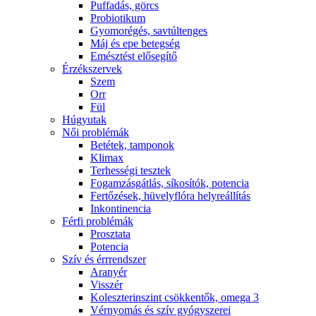
Puffadás, görcs
Probiotikum
Gyomorégés, savtúltenges
Máj és epe betegség
Emésztést elősegítő
Érzékszervek
Szem
Orr
Fül
Húgyutak
Női problémák
Betétek, tamponok
Klimax
Terhességi tesztek
Fogamzásgátlás, síkosítók, potencia
Fertőzések, hüvelyflóra helyreállítás
Inkontinencia
Férfi problémák
Prosztata
Potencia
Szív és érrrendszer
Aranyér
Visszér
Koleszterinszint csökkentők, omega 3
Vérnyomás és szív gyógyszerei