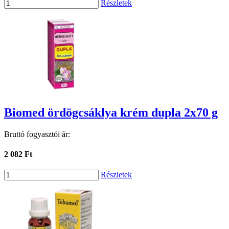
Részletek
Biomed ördögcsáklya krém dupla 2x70 g
Bruttó fogyasztói ár:
2 082 Ft
Részletek