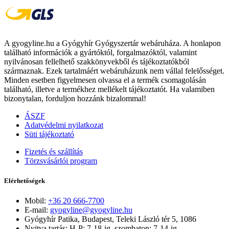
A gyogyline.hu a Gyógyhír Gyógyszertár webáruháza. A honlapon
található információk a gyártóktól, forgalmazóktól, valamint
nyilvánosan fellelhető szakkönyvekből és tájékoztatókból
származnak. Ezek tartalmáért webáruházunk nem vállal felelősséget.
Minden esetben figyelmesen olvassa el a termék csomagolásán
található, illetve a termékhez mellékelt tájékoztatót. Ha valamiben
bizonytalan, forduljon hozzánk bizalommal!
ÁSZF
Adatvédelmi nyilatkozat
Süti tájékoztató
Fizetés és szállítás
Törzsvásárlói program
Elérhetőségek
Mobil:
+36 20 666-7700
E-mail:
gyogyline@gyogyline.hu
Gyógyhír Patika, Budapest, Teleki László tér 5, 1086
Nyitva tartás: H-P: 7-18-ig, szombaton: 7-14-ig.