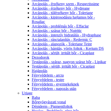
Arcápolás - érzékeny szem - Respectissime
Arcápolás - érzékeny bőr - Hydreane
Arcápolás - túlérzékeny bőr - Toleriane
Arcápolás - kipirosodásra hajlamos bőr -
Rosaliac
Arcápolás - problémás bőr - Effaclar
Arcápolás - száraz bőr - Nutritic
Arcápolás - intenzív hidratálás - Hydraphase
Arcápolás - ránctalanítás - Redermic C
Arcápolás - alapozók - Toleriane Teint
Arcápolás - hámlás, vörös foltok - Kerium DS
Arcápolás - sérült, irritált bőr - Cicaplast
Dezodorok
Testápolás - száraz, nagyon száraz bőr - Lipikar
Testápolás - sérült, irritált bőr - Cicaplast
Hajápolás
Fényvédelem - arcra
Fényvédelem - testre
Fényvédelem - gyermekeknek
Fényvédelem - napozás után
Uriage
Baba
Bőrgyógyászati vonal
Dépiderm - Pigmentfoltok
Hyséac - Problémás, zíros bőr