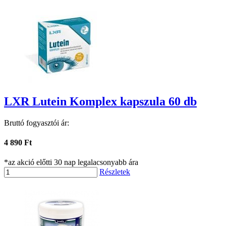
LXR Lutein Komplex kapszula 60 db
Bruttó fogyasztói ár:
4 890 Ft
*az akció előtti 30 nap legalacsonyabb ára
Részletek