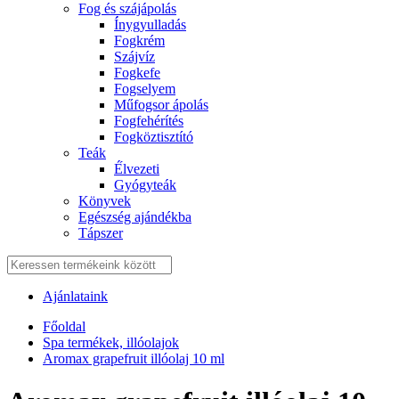
Fog és szájápolás
Í́nygyulladás
Fogkrém
Szájvíz
Fogkefe
Fogselyem
Műfogsor ápolás
Fogfehérítés
Fogköztisztító
Teák
É́lvezeti
Gyógyteák
Könyvek
Egészség ajándékba
Tápszer
Ajánlataink
Főoldal
Spa termékek, illóolajok
Aromax grapefruit illóolaj 10 ml