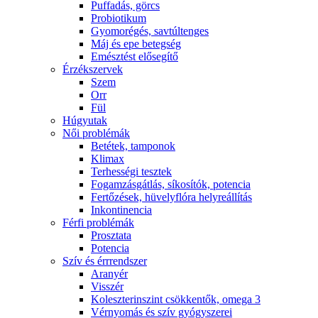
Puffadás, görcs
Probiotikum
Gyomorégés, savtúltenges
Máj és epe betegség
Emésztést elősegítő
Érzékszervek
Szem
Orr
Fül
Húgyutak
Női problémák
Betétek, tamponok
Klimax
Terhességi tesztek
Fogamzásgátlás, síkosítók, potencia
Fertőzések, hüvelyflóra helyreállítás
Inkontinencia
Férfi problémák
Prosztata
Potencia
Szív és érrrendszer
Aranyér
Visszér
Koleszterinszint csökkentők, omega 3
Vérnyomás és szív gyógyszerei