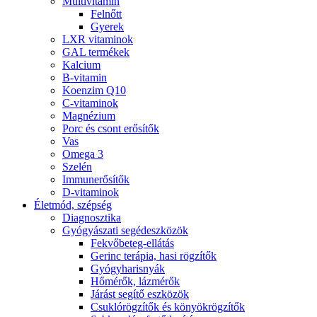
Multivitamin
Felnőtt
Gyerek
LXR vitaminok
GAL termékek
Kalcium
B-vitamin
Koenzim Q10
C-vitaminok
Magnézium
Porc és csont erősítők
Vas
Omega 3
Szelén
Immunerősítők
D-vitaminok
Életmód, szépség
Diagnosztika
Gyógyászati segédeszközök
Fekvőbeteg-ellátás
Gerinc terápia, hasi rögzítők
Gyógyharisnyák
Hőmérők, lázmérők
Járást segítő eszközök
Csuklórögzítők és könyökrögzítők