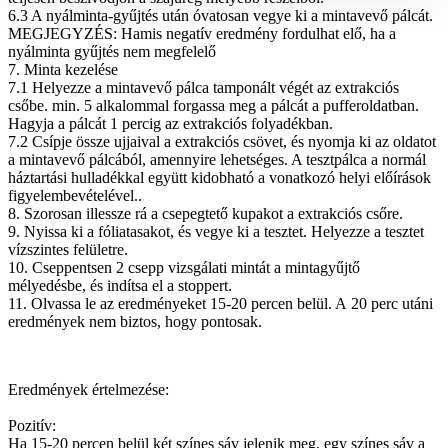
6.3 A nyálminta-gyűjtés után óvatosan vegye ki a mintavevő pálcát.
MEGJEGYZÉS: Hamis negatív eredmény fordulhat elő, ha a
nyálminta gyűjtés nem megfelelő
7. Minta kezelése
7.1 Helyezze a mintavevő pálca tamponált végét az extrakciós
csőbe. min. 5 alkalommal forgassa meg a pálcát a pufferoldatban.
Hagyja a pálcát 1 percig az extrakciós folyadékban.
7.2 Csípje össze ujjaival a extrakciós csövet, és nyomja ki az oldatot
a mintavevő pálcából, amennyire lehetséges. A tesztpálca a normál
háztartási hulladékkal együtt kidobható a vonatkozó helyi előírások
figyelembevételével..
8. Szorosan illessze rá a csepegtető kupakot a extrakciós csőre.
9. Nyissa ki a fóliatasakot, és vegye ki a tesztet. Helyezze a tesztet
vízszintes felületre.
10. Cseppentsen 2 csepp vizsgálati mintát a mintagyűjtő
mélyedésbe, és indítsa el a stoppert.
11. Olvassa le az eredményeket 15-20 percen belül. A 20 perc utáni
eredmények nem biztos, hogy pontosak.
Eredmények értelmezése:
Pozitív:
Ha 15-20 percen belül két színes sáv jelenik meg, egy színes sáv a