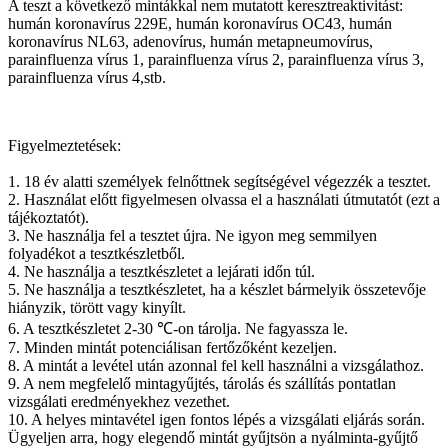
A teszt a következő mintákkal nem mutatott keresztreaktivitást:
humán koronavírus 229E, humán koronavírus OC43, humán
koronavírus NL63, adenovírus, humán metapneumovírus,
parainfluenza vírus 1, parainfluenza vírus 2, parainfluenza vírus 3,
parainfluenza vírus 4,stb.
Figyelmeztetések:
1. 18 év alatti személyek felnőttnek segítségével végezzék a tesztet.
2. Használat előtt figyelmesen olvassa el a használati útmutatót (ezt a
tájékoztatót).
3. Ne használja fel a tesztet újra. Ne igyon meg semmilyen
folyadékot a tesztkészletből.
4. Ne használja a tesztkészletet a lejárati időn túl.
5. Ne használja a tesztkészletet, ha a készlet bármelyik összetevője
hiányzik, törött vagy kinyílt.
6. A tesztkészletet 2-30 ℃-on tárolja. Ne fagyassza le.
7. Minden mintát potenciálisan fertőzőként kezeljen.
8. A mintát a levétel után azonnal fel kell használni a vizsgálathoz.
9. A nem megfelelő mintagyűjtés, tárolás és szállítás pontatlan
vizsgálati eredményekhez vezethet.
10. A helyes mintavétel igen fontos lépés a vizsgálati eljárás során.
Ügyeljen arra, hogy elegendő mintát gyűjtsön a nyálminta-gyűjtő