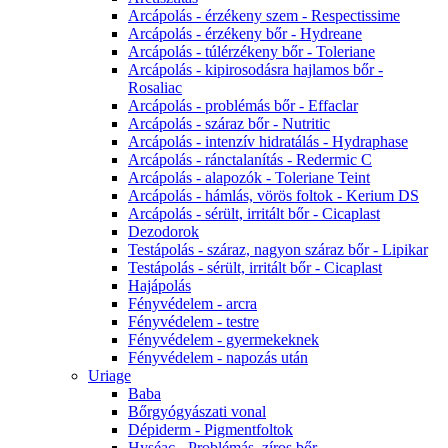
Arcápolás - érzékeny szem - Respectissime
Arcápolás - érzékeny bőr - Hydreane
Arcápolás - túlérzékeny bőr - Toleriane
Arcápolás - kipirosodásra hajlamos bőr -
Rosaliac
Arcápolás - problémás bőr - Effaclar
Arcápolás - száraz bőr - Nutritic
Arcápolás - intenzív hidratálás - Hydraphase
Arcápolás - ránctalanítás - Redermic C
Arcápolás - alapozók - Toleriane Teint
Arcápolás - hámlás, vörös foltok - Kerium DS
Arcápolás - sérült, irritált bőr - Cicaplast
Dezodorok
Testápolás - száraz, nagyon száraz bőr - Lipikar
Testápolás - sérült, irritált bőr - Cicaplast
Hajápolás
Fényvédelem - arcra
Fényvédelem - testre
Fényvédelem - gyermekeknek
Fényvédelem - napozás után
Uriage
Baba
Bőrgyógyászati vonal
Dépiderm - Pigmentfoltok
Hyséac - Problémás, zíros bőr