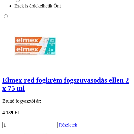
Ezek is érdekelhetik Önt
Elmex red fogkrém fogszuvasodás ellen 2
x 75 ml
Bruttó fogyasztói ár:
4 139 Ft
Részletek