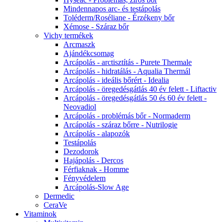
Mindennapos arc- és testápolás
Toléderm/Roséliane - Érzékeny bőr
Xémose - Száraz bőr
Vichy termékek
Arcmaszk
Ajándékcsomag
Arcápolás - arctisztítás - Purete Thermale
Arcápolás - hidratálás - Aqualia Thermál
Arcápolás - ideális bőrért - Idealia
Arcápolás - öregedésgátlás 40 év felett - Liftactiv
Arcápolás - öregedésgátlás 50 és 60 év felett -
Neovadiol
Arcápolás - problémás bőr - Normaderm
Arcápolás - száraz bőrre - Nutrilogie
Arcápolás - alapozók
Testápolás
Dezodorok
Hajápolás - Dercos
Férfiaknak - Homme
Fényvédelem
Arcápolás-Slow Age
Dermedic
CeraVe
Vitaminok