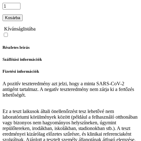
Kosárba
Kívánságlistába
Részletes leírás
Szállítási információk
Fizetési információk
A pozitív teszteredmény azt jelzi, hogy a minta SARS-CoV-2
antigént tartalmaz. A negatív teszteredmény nem zárja ki a fertőzés
lehetőségét.
Ez a teszt laikusok általi önellenőrzést tesz lehetővé nem
laboratóriumi körülmények között (például a felhasználó otthonában
vagy bizonyos nem hagyományos helyszíneken, úgymint
repülőtereken, irodákban, iskolákban, stadionokban stb.). A teszt
eredményei kizárólag előzetes szűrésre, és klinikai referenciaként
szolgálnak. Ajánlott a tesztelt személy állapotának átfogó elemzése,