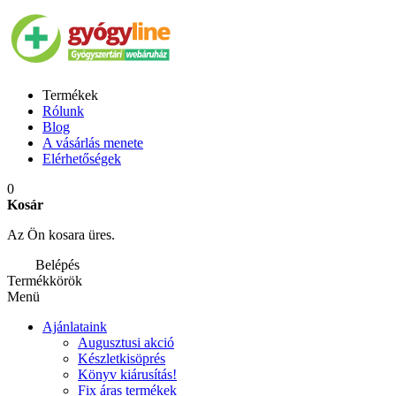
Termékek
Rólunk
Blog
A vásárlás menete
Elérhetőségek
0
Kosár
Az Ön kosara üres.
Belépés
Termékkörök
Menü
Ajánlataink
Augusztusi akció
Készletkisöprés
Könyv kiárusítás!
Fix áras termékek