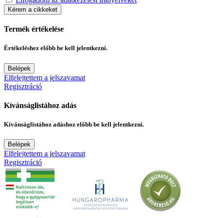
Kérem a cikkeket
Termék értékelése
Értékeléshez előbb be kell jelentkezni.
Belépek
Elfelejtettem a jelszavamat
Regisztráció
Kívánságlistához adás
Kívánságlistához adáshoz előbb be kell jelentkezni.
Belépek
Elfelejtettem a jelszavamat
Regisztráció