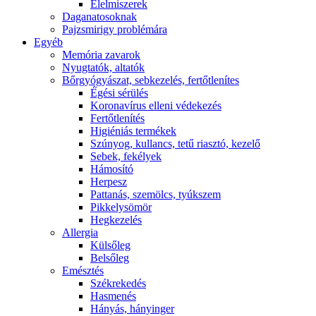
É́lelmiszerek
Daganatosoknak
Pajzsmirigy problémára
Egyéb
Memória zavarok
Nyugtatók, altatók
Bőrgyógyászat, sebkezelés, fertőtlenítes
É́gési sérülés
Koronavírus elleni védekezés
Fertőtlenítés
Higiéniás termékek
Szúnyog, kullancs, tetű riasztó, kezelő
Sebek, fekélyek
Hámosító
Herpesz
Pattanás, szemölcs, tyúkszem
Pikkelysömör
Hegkezelés
Allergia
Külsőleg
Belsőleg
Emésztés
Székrekedés
Hasmenés
Hányás, hányinger