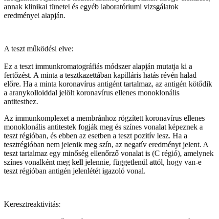
annak klinikai tünetei és egyéb laboratóriumi vizsgálatok
eredményei alapján.
A teszt működési elve:
Ez a teszt immunkromatográfiás módszer alapján mutatja ki a
fertőzést. A minta a tesztkazettában kapilláris hatás révén halad
előre. Ha a minta koronavírus antigént tartalmaz, az antigén kötődik
a aranykolloiddal jelölt koronavírus ellenes monoklonális
antitesthez.
Az immunkomplexet a membránhoz rögzített koronavírus ellenes
monoklonális antitestek fogják meg és színes vonalat képeznek a
teszt régióban, és ebben az esetben a teszt pozitív lesz. Ha a
tesztrégióban nem jelenik meg szín, az negatív eredményt jelent. A
teszt tartalmaz egy minőség ellenőrző vonalat is (C régió), amelynek
színes vonalként meg kell jelennie, függetlenül attól, hogy van-e
teszt régióban antigén jelenlétét igazoló vonal.
Keresztreaktivitás: