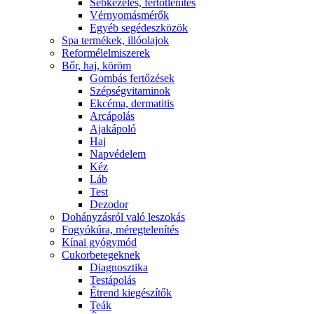
Sebkezelés, fertőtlenítés
Vérnyomásmérők
Egyéb segédeszközök
Spa termékek, illóolajok
Reformélelmiszerek
Bőr, haj, köröm
Gombás fertőzések
Szépségvitaminok
Ekcéma, dermatitis
Arcápolás
Ajakápoló
Haj
Napvédelem
Kéz
Láb
Test
Dezodor
Dohányzásról való leszokás
Fogyókúra, méregtelenítés
Kínai gyógymód
Cukorbetegeknek
Diagnosztika
Testápolás
É́trend kiegészítők
Teák