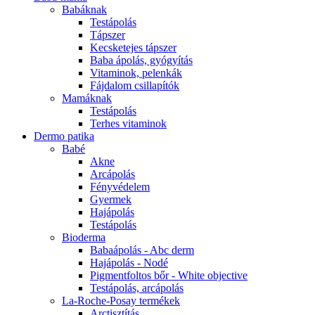
Babáknak
Testápolás
Tápszer
Kecsketejes tápszer
Baba ápolás, gyógyítás
Vitaminok, pelenkák
Fájdalom csillapítók
Mamáknak
Testápolás
Terhes vitaminok
Dermo patika
Babé
Akne
Arcápolás
Fényvédelem
Gyermek
Hajápolás
Testápolás
Bioderma
Babaápolás - Abc derm
Hajápolás - Nodé
Pigmentfoltos bőr - White objective
Testápolás, arcápolás
La-Roche-Posay termékek
Arctisztítás