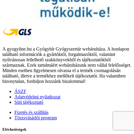
A gyogyline.hu a Gyógyhír Gyógyszertár webáruháza. A honlapon
található információk a gyártóktól, forgalmazóktól, valamint
nyilvánosan fellelhető szakkönyvekből és tájékoztatókból
származnak. Ezek tartalmáért webáruházunk nem vállal felelősséget.
Minden esetben figyelmesen olvassa el a termék csomagolásán
található, illetve a termékhez mellékelt tájékoztatót. Ha valamiben
bizonytalan, forduljon hozzánk bizalommal!
ÁSZF
Adatvédelmi nyilatkozat
Süti tájékoztató
Fizetés és szállítás
Törzsvásárlói program
Elérhetőségek