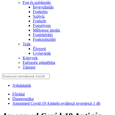
Fog és szájápolás
Í́nygyulladás
Fogkrém
Szájvíz
Fogkefe
Fogselyem
Műfogsor ápolás
Fogfehérítés
Fogköztisztító
Teák
É́lvezeti
Gyógyteák
Könyvek
Egészség ajándékba
Tápszer
Ajánlataink
Főoldal
Diagnosztika
Amonmed Covid-19 Antigén nyálteszt gyorsteszt 1 db