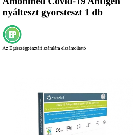
Amonmed Covid-19 Antigén
nyálteszt gyorsteszt 1 db
Az Egészségpénztári számlára elszámolható