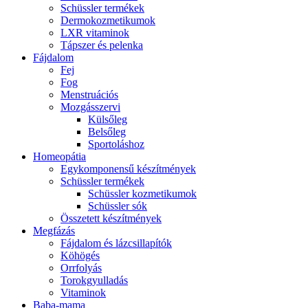
Schüssler termékek
Dermokozmetikumok
LXR vitaminok
Tápszer és pelenka
Fájdalom
Fej
Fog
Menstruációs
Mozgásszervi
Külsőleg
Belsőleg
Sportoláshoz
Homeopátia
Egykomponensű készítmények
Schüssler termékek
Schüssler kozmetikumok
Schüssler sók
Összetett készítmények
Megfázás
Fájdalom és lázcsillapítók
Köhögés
Orrfolyás
Torokgyulladás
Vitaminok
Baba-mama