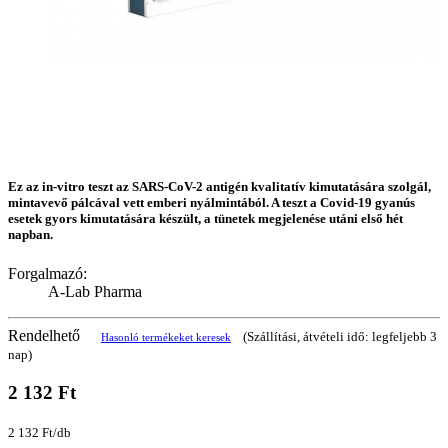
Ez az in-vitro teszt az SARS-CoV-2 antigén kvalitatív kimutatására szolgál,
mintavevő pálcával vett emberi nyálmintából. A teszt a Covid-19 gyanús
esetek gyors kimutatására készült, a tünetek megjelenése utáni első hét
napban.
Forgalmazó:
A-Lab Pharma
Rendelhető
(Szállítási, átvételi idő: legfeljebb 3
Hasonló termékeket keresek
nap)
2 132 Ft
2 132 Ft/db