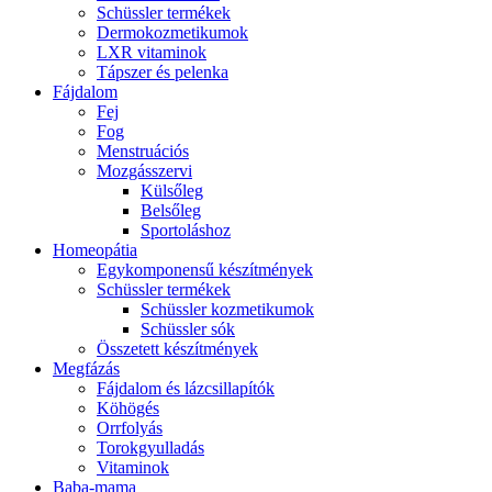
Schüssler termékek
Dermokozmetikumok
LXR vitaminok
Tápszer és pelenka
Fájdalom
Fej
Fog
Menstruációs
Mozgásszervi
Külsőleg
Belsőleg
Sportoláshoz
Homeopátia
Egykomponensű készítmények
Schüssler termékek
Schüssler kozmetikumok
Schüssler sók
Összetett készítmények
Megfázás
Fájdalom és lázcsillapítók
Köhögés
Orrfolyás
Torokgyulladás
Vitaminok
Baba-mama