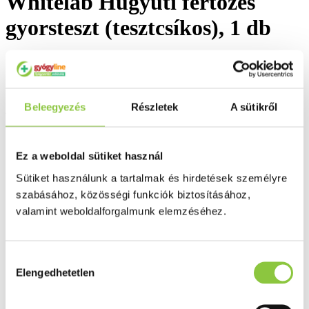
Whitelab Húgyúti fertőzés
gyorsteszt (tesztcsíkos), 1 db
Beleegyezés
Részletek
A sütikről
Az Egészségpénztári számlára elszámolható
Ez a weboldal sütiket használ
Sütiket használunk a tartalmak és hirdetések személyre
szabásához, közösségi funkciók biztosításához,
valamint weboldalforgalmunk elemzéséhez.
Hozzájárulás
Elengedhetetlen
kiválasztása