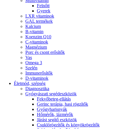
Multivitamin
Felnőtt
Gyerek
LXR vitaminok
GAL termékek
Kalcium
B-vitamin
Koenzim Q10
C-vitaminok
Magnézium
Porc és csont erősítők
Vas
Omega 3
Szelén
Immunerősítők
D-vitaminok
Életmód, szépség
Diagnosztika
Gyógyászati segédeszközök
Fekvőbeteg-ellátás
Gerinc terápia, hasi rögzítők
Gyógyharisnyák
Hőmérők, lázmérők
Járást segítő eszközök
Csuklórögzítők és könyökrögzítők