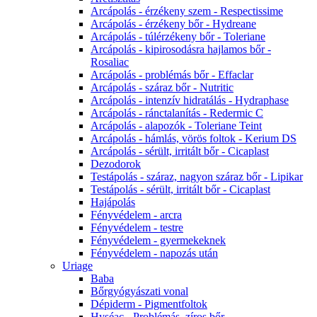
Arcápolás - érzékeny szem - Respectissime
Arcápolás - érzékeny bőr - Hydreane
Arcápolás - túlérzékeny bőr - Toleriane
Arcápolás - kipirosodásra hajlamos bőr -
Rosaliac
Arcápolás - problémás bőr - Effaclar
Arcápolás - száraz bőr - Nutritic
Arcápolás - intenzív hidratálás - Hydraphase
Arcápolás - ránctalanítás - Redermic C
Arcápolás - alapozók - Toleriane Teint
Arcápolás - hámlás, vörös foltok - Kerium DS
Arcápolás - sérült, irritált bőr - Cicaplast
Dezodorok
Testápolás - száraz, nagyon száraz bőr - Lipikar
Testápolás - sérült, irritált bőr - Cicaplast
Hajápolás
Fényvédelem - arcra
Fényvédelem - testre
Fényvédelem - gyermekeknek
Fényvédelem - napozás után
Uriage
Baba
Bőrgyógyászati vonal
Dépiderm - Pigmentfoltok
Hyséac - Problémás, zíros bőr