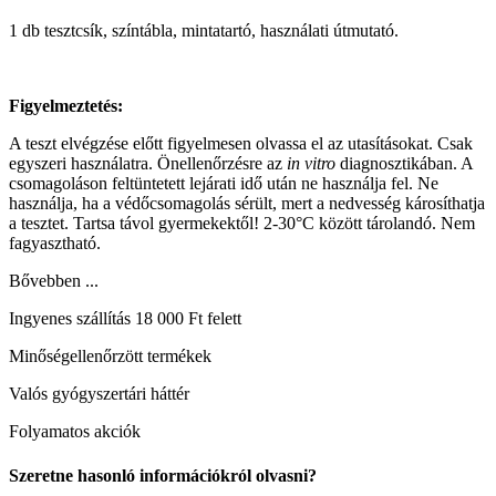
1 db tesztcsík, színtábla, mintatartó, használati útmutató.
Figyelmeztetés:
A teszt elvégzése előtt figyelmesen olvassa el az utasításokat. Csak
egyszeri használatra. Önellenőrzésre az
in vitro
diagnosztikában. A
csomagoláson feltüntetett lejárati idő után ne használja fel. Ne
használja, ha a védőcsomagolás sérült, mert a nedvesség károsíthatja
a tesztet. Tartsa távol gyermekektől! 2-30°C között tárolandó. Nem
fagyasztható.
Bővebben ...
Ingyenes szállítás 18 000 Ft felett
Minőségellenőrzött termékek
Valós gyógyszertári háttér
Folyamatos akciók
Szeretne hasonló információkról olvasni?