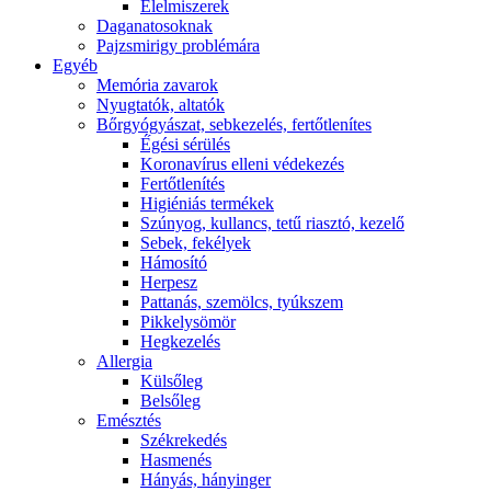
É́lelmiszerek
Daganatosoknak
Pajzsmirigy problémára
Egyéb
Memória zavarok
Nyugtatók, altatók
Bőrgyógyászat, sebkezelés, fertőtlenítes
É́gési sérülés
Koronavírus elleni védekezés
Fertőtlenítés
Higiéniás termékek
Szúnyog, kullancs, tetű riasztó, kezelő
Sebek, fekélyek
Hámosító
Herpesz
Pattanás, szemölcs, tyúkszem
Pikkelysömör
Hegkezelés
Allergia
Külsőleg
Belsőleg
Emésztés
Székrekedés
Hasmenés
Hányás, hányinger