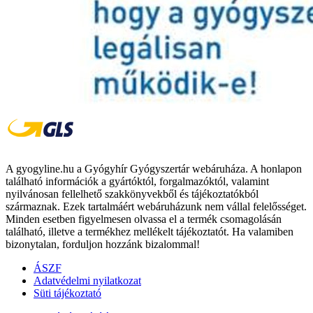
A gyogyline.hu a Gyógyhír Gyógyszertár webáruháza. A honlapon
található információk a gyártóktól, forgalmazóktól, valamint
nyilvánosan fellelhető szakkönyvekből és tájékoztatókból
származnak. Ezek tartalmáért webáruházunk nem vállal felelősséget.
Minden esetben figyelmesen olvassa el a termék csomagolásán
található, illetve a termékhez mellékelt tájékoztatót. Ha valamiben
bizonytalan, forduljon hozzánk bizalommal!
ÁSZF
Adatvédelmi nyilatkozat
Süti tájékoztató