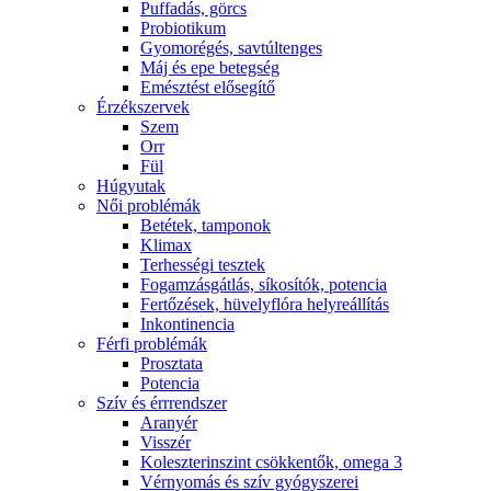
Puffadás, görcs
Probiotikum
Gyomorégés, savtúltenges
Máj és epe betegség
Emésztést elősegítő
Érzékszervek
Szem
Orr
Fül
Húgyutak
Női problémák
Betétek, tamponok
Klimax
Terhességi tesztek
Fogamzásgátlás, síkosítók, potencia
Fertőzések, hüvelyflóra helyreállítás
Inkontinencia
Férfi problémák
Prosztata
Potencia
Szív és érrrendszer
Aranyér
Visszér
Koleszterinszint csökkentők, omega 3
Vérnyomás és szív gyógyszerei