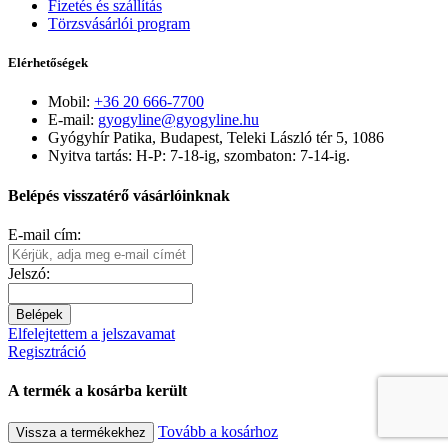
Fizetés és szállítás
Törzsvásárlói program
Elérhetőségek
Mobil:
+36 20 666-7700
E-mail:
gyogyline@gyogyline.hu
Gyógyhír Patika, Budapest, Teleki László tér 5, 1086
Nyitva tartás: H-P: 7-18-ig, szombaton: 7-14-ig.
Belépés visszatérő vásárlóinknak
E-mail cím:
Jelszó:
Belépek
Elfelejtettem a jelszavamat
Regisztráció
A termék a kosárba került
Tovább a kosárhoz
Vissza a termékekhez