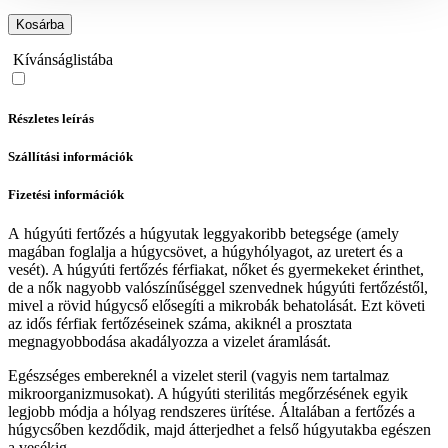
Kosárba
Kívánságlistába
Részletes leírás
Szállítási információk
Fizetési információk
A húgyúti fertőzés a húgyutak leggyakoribb betegsége (amely
magában foglalja a húgycsövet, a húgyhólyagot, az uretert és a
vesét). A húgyúti fertőzés férfiakat, nőket és gyermekeket érinthet,
de a nők nagyobb valószínűséggel szenvednek húgyúti fertőzéstől,
mivel a rövid húgycső elősegíti a mikrobák behatolását. Ezt követi
az idős férfiak fertőzéseinek száma, akiknél a prosztata
megnagyobbodása akadályozza a vizelet áramlását.
Egészséges embereknél a vizelet steril (vagyis nem tartalmaz
mikroorganizmusokat). A húgyúti sterilitás megőrzésének egyik
legjobb módja a hólyag rendszeres ürítése. Általában a fertőzés a
húgycsőben kezdődik, majd átterjedhet a felső húgyutakba egészen
a vesékig.