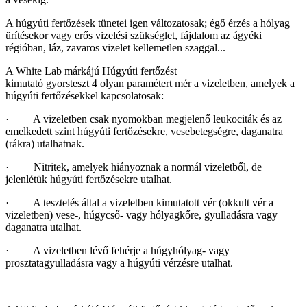
A húgyúti fertőzések tünetei igen változatosak; égő érzés a hólyag
ürítésekor vagy erős vizelési szükséglet, fájdalom az ágyéki
régióban, láz, zavaros vizelet kellemetlen szaggal...
A White Lab márkájú Húgyúti fertőzést
kimutató gyorsteszt 4 olyan paramétert mér a vizeletben, amelyek a
húgyúti fertőzésekkel kapcsolatosak:
· A vizeletben csak nyomokban megjelenő leukociták és az
emelkedett szint húgyúti fertőzésekre, vesebetegségre, daganatra
(rákra) utalhatnak.
· Nitritek, amelyek hiányoznak a normál vizeletből, de
jelenlétük húgyúti fertőzésekre utalhat.
· A tesztelés által a vizeletben kimutatott vér (okkult vér a
vizeletben) vese-, húgycső- vagy hólyagkőre, gyulladásra vagy
daganatra utalhat.
· A vizeletben lévő fehérje a húgyhólyag- vagy
prosztatagyulladásra vagy a húgyúti vérzésre utalhat.