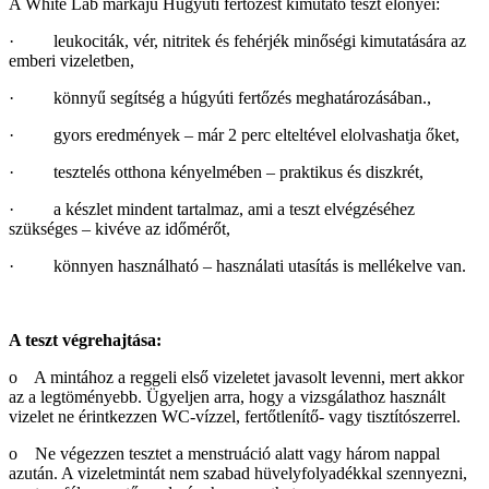
A White Lab márkájú Húgyúti fertőzést kimutató teszt előnyei:
· leukociták, vér, nitritek és fehérjék minőségi kimutatására az
emberi vizeletben,
· könnyű segítség a húgyúti fertőzés meghatározásában.,
· gyors eredmények – már 2 perc elteltével elolvashatja őket,
· tesztelés otthona kényelmében – praktikus és diszkrét,
· a készlet mindent tartalmaz, ami a teszt elvégzéséhez
szükséges – kivéve az időmérőt,
· könnyen használható – használati utasítás is mellékelve van.
A teszt végrehajtása:
o A mintához a reggeli első vizeletet javasolt levenni, mert akkor
az a legtöményebb. Ügyeljen arra, hogy a vizsgálathoz használt
vizelet ne érintkezzen WC-vízzel, fertőtlenítő- vagy tisztítószerrel.
o Ne végezzen tesztet a menstruáció alatt vagy három nappal
azután. A vizeletmintát nem szabad hüvelyfolyadékkal szennyezni,