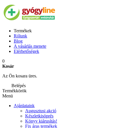
Termékek
Rólunk
Blog
A vásárlás menete
Elérhetőségek
0
Kosár
Az Ön kosara üres.
Belépés
Termékkörök
Menü
Ajánlataink
Augusztusi akció
Készletkisöprés
Könyv kiárusítás!
Fix áras termékek