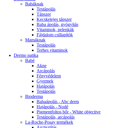
Babáknak
Testápolás
Tápszer
Kecsketejes tápszer
Baba ápolás, gyógyítás
Vitaminok, pelenkák
Fájdalom csillapítók
Mamáknak
Testápolás
Terhes vitaminok
Dermo patika
Babé
Akne
Arcápolás
Fényvédelem
Gyermek
Hajápolás
Testápolás
Bioderma
Babaápolás - Abc derm
Hajápolás - Nodé
Pigmentfoltos bőr - White objective
Testápolás, arcápolás
La-Roche-Posay termékek
Arctisztítás