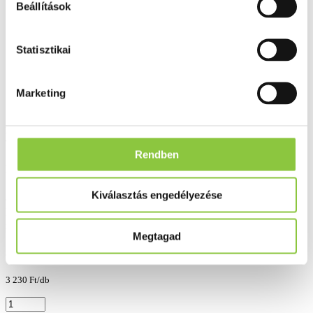
Beállítások
Statisztikai
Marketing
Leukociták, vér, nitrit és fehérje gyors kvalitatív kimutatására emberi
vizeletben.
Rendben
Forgalmazó:
Whitelab Service Kft.
Kiválasztás engedélyezése
Rendelhető
(Szállítási, átvételi idő: legfeljebb 3
Hasonló termékeket keresek
nap)
Megtagad
3 230 Ft
3 230 Ft/db