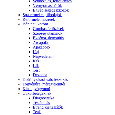
Sebkezelés, fertőtlenítés
Vérnyomásmérők
Egyéb segédeszközök
Spa termékek, illóolajok
Reformélelmiszerek
Bőr, haj, köröm
Gombás fertőzések
Szépségvitaminok
Ekcéma, dermatitis
Arcápolás
Ajakápoló
Haj
Napvédelem
Kéz
Láb
Test
Dezodor
Dohányzásról való leszokás
Fogyókúra, méregtelenítés
Kínai gyógymód
Cukorbetegeknek
Diagnosztika
Testápolás
É́trend kiegészítők
Teák