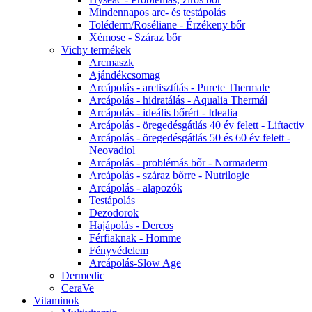
Mindennapos arc- és testápolás
Toléderm/Roséliane - Érzékeny bőr
Xémose - Száraz bőr
Vichy termékek
Arcmaszk
Ajándékcsomag
Arcápolás - arctisztítás - Purete Thermale
Arcápolás - hidratálás - Aqualia Thermál
Arcápolás - ideális bőrért - Idealia
Arcápolás - öregedésgátlás 40 év felett - Liftactiv
Arcápolás - öregedésgátlás 50 és 60 év felett -
Neovadiol
Arcápolás - problémás bőr - Normaderm
Arcápolás - száraz bőrre - Nutrilogie
Arcápolás - alapozók
Testápolás
Dezodorok
Hajápolás - Dercos
Férfiaknak - Homme
Fényvédelem
Arcápolás-Slow Age
Dermedic
CeraVe
Vitaminok