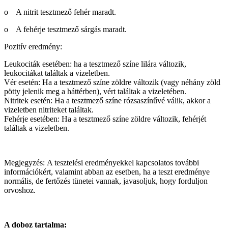
o A nitrit tesztmező fehér maradt.
o A fehérje tesztmező sárgás maradt.
Pozitív eredmény:
Leukociták esetében: ha a tesztmező színe lilára változik,
leukocitákat találtak a vizeletben.
Vér esetén: Ha a tesztmező színe zöldre változik (vagy néhány zöld
pötty jelenik meg a háttérben), vért találtak a vizeletében.
Nitritek esetén: Ha a tesztmező színe rózsaszínűvé válik, akkor a
vizeletben nitriteket találtak.
Fehérje esetében: Ha a tesztmező színe zöldre változik, fehérjét
találtak a vizeletben.
Megjegyzés: A tesztelési eredményekkel kapcsolatos további
információkért, valamint abban az esetben, ha a teszt eredménye
normális, de fertőzés tünetei vannak, javasoljuk, hogy forduljon
orvoshoz.
A doboz tartalma: