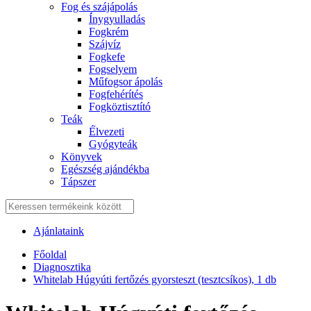
Fog és szájápolás
Í́nygyulladás
Fogkrém
Szájvíz
Fogkefe
Fogselyem
Műfogsor ápolás
Fogfehérítés
Fogköztisztító
Teák
É́lvezeti
Gyógyteák
Könyvek
Egészség ajándékba
Tápszer
Ajánlataink
Főoldal
Diagnosztika
Whitelab Húgyúti fertőzés gyorsteszt (tesztcsíkos), 1 db