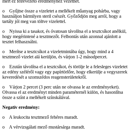
mert ez félrevezető eredményhez vezethet.
o Gyűjtse össze a vizeletet a mellékelt műanyag pohárba, vagy
használjon bármilyen steril csészét. Győződjön meg arról, hogy a
tartály jól meg van töltve vizelettel.
o Nyissa ki a tasakot, és óvatosan távolítsa el a tesztcsíkot anélkül,
hogy megérintené a tesztmezőt. Felbontás után azonnal ajánlott a
tesztet felhasználni.
o Merítse a tesztcsíkot a vizeletmintába úgy, hogy mind a 4
tesztmező vizelet alá kerüljön, és várjon 1-2 másodpercet.
o Ezután távolítsa el a tesztcsíkot, és törölje le a felesleges vizeletet
az edény széléről vagy egy papírtörlőre, hogy elkerülje a vegyszerek
keveredését a szomszédos reagensterületekről.
o Várjon 2 percet (3 perc után ne olvassa le az eredményeket).
Olvassa el az eredményt minden paraméternél külön, és hasonlítsa
össze a színt a mellékelt színskálával.
Negatív eredmény:
o A leukocita tesztmező fehéres maradt.
o A vérvizsgálati mező mustársárga maradt.