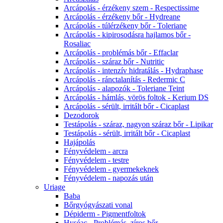
Arcápolás - érzékeny szem - Respectissime
Arcápolás - érzékeny bőr - Hydreane
Arcápolás - túlérzékeny bőr - Toleriane
Arcápolás - kipirosodásra hajlamos bőr -
Rosaliac
Arcápolás - problémás bőr - Effaclar
Arcápolás - száraz bőr - Nutritic
Arcápolás - intenzív hidratálás - Hydraphase
Arcápolás - ránctalanítás - Redermic C
Arcápolás - alapozók - Toleriane Teint
Arcápolás - hámlás, vörös foltok - Kerium DS
Arcápolás - sérült, irritált bőr - Cicaplast
Dezodorok
Testápolás - száraz, nagyon száraz bőr - Lipikar
Testápolás - sérült, irritált bőr - Cicaplast
Hajápolás
Fényvédelem - arcra
Fényvédelem - testre
Fényvédelem - gyermekeknek
Fényvédelem - napozás után
Uriage
Baba
Bőrgyógyászati vonal
Dépiderm - Pigmentfoltok
Hyséac - Problémás, zíros bőr