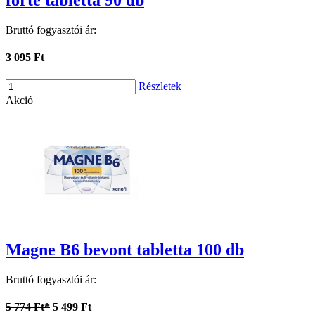
forte tabletta 90 db
Bruttó fogyasztói ár:
3 095 Ft
Részletek
Akció
Magne B6 bevont tabletta 100 db
Bruttó fogyasztói ár:
5 774 Ft*
5 499 Ft