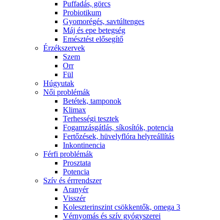
Puffadás, görcs
Probiotikum
Gyomorégés, savtúltenges
Máj és epe betegség
Emésztést elősegítő
Érzékszervek
Szem
Orr
Fül
Húgyutak
Női problémák
Betétek, tamponok
Klimax
Terhességi tesztek
Fogamzásgátlás, síkosítók, potencia
Fertőzések, hüvelyflóra helyreállítás
Inkontinencia
Férfi problémák
Prosztata
Potencia
Szív és érrrendszer
Aranyér
Visszér
Koleszterinszint csökkentők, omega 3
Vérnyomás és szív gyógyszerei