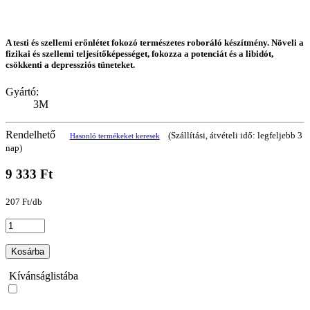
A testi és szellemi erőnlétet fokozó természetes roboráló készítmény. Növeli a
fizikai és szellemi teljesítőképességet, fokozza a potenciát és a libidót,
csökkenti a depressziós tüneteket.
Gyártó:
3M
Rendelhető
(Szállítási, átvételi idő: legfeljebb 3
Hasonló termékeket keresek
nap)
9 333 Ft
207 Ft/db
Kosárba
Kívánságlistába