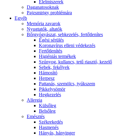
É́lelmiszerek
Daganatosoknak
Pajzsmirigy problémára
Egyéb
Memória zavarok
Nyugtatók, altatók
Bőrgyógyászat, sebkezelés, fertőtlenítes
É́gési sérülés
Koronavírus elleni védekezés
Fertőtlenítés
Higiéniás termékek
Szúnyog, kullancs, tetű riasztó, kezelő
Sebek, fekélyek
Hámosító
Herpesz
Pattanás, szemölcs, tyúkszem
Pikkelysömör
Hegkezelés
Allergia
Külsőleg
Belsőleg
Emésztés
Székrekedés
Hasmenés
Hányás, hányinger