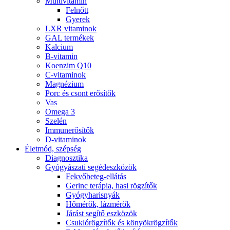
Multivitamin
Felnőtt
Gyerek
LXR vitaminok
GAL termékek
Kalcium
B-vitamin
Koenzim Q10
C-vitaminok
Magnézium
Porc és csont erősítők
Vas
Omega 3
Szelén
Immunerősítők
D-vitaminok
Életmód, szépség
Diagnosztika
Gyógyászati segédeszközök
Fekvőbeteg-ellátás
Gerinc terápia, hasi rögzítők
Gyógyharisnyák
Hőmérők, lázmérők
Járást segítő eszközök
Csuklórögzítők és könyökrögzítők