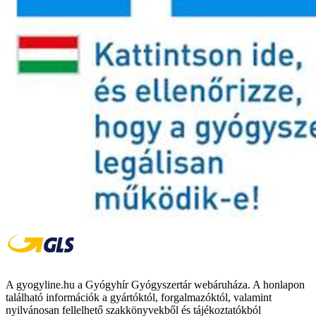
A gyogyline.hu a Gyógyhír Gyógyszertár webáruháza. A honlapon
található információk a gyártóktól, forgalmazóktól, valamint
nyilvánosan fellelhető szakkönyvekből és tájékoztatókból