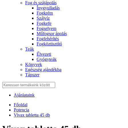
Fog és szájápolás
Í́nygyulladás
Fogkrém
Szájvíz
Fogkefe
Fogselyem
Műfogsor ápolás
Fogfehérítés
Fogköztisztító
Teák
É́lvezeti
Gyógyteák
Könyvek
Egészség ajándékba
Tápszer
Ajánlataink
Főoldal
Potencia
Vivax tabletta 45 db