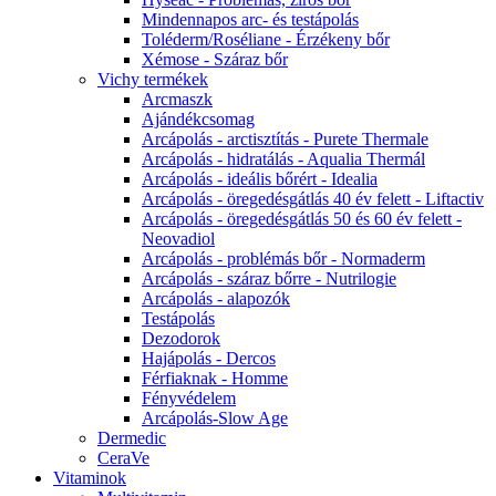
Mindennapos arc- és testápolás
Toléderm/Roséliane - Érzékeny bőr
Xémose - Száraz bőr
Vichy termékek
Arcmaszk
Ajándékcsomag
Arcápolás - arctisztítás - Purete Thermale
Arcápolás - hidratálás - Aqualia Thermál
Arcápolás - ideális bőrért - Idealia
Arcápolás - öregedésgátlás 40 év felett - Liftactiv
Arcápolás - öregedésgátlás 50 és 60 év felett -
Neovadiol
Arcápolás - problémás bőr - Normaderm
Arcápolás - száraz bőrre - Nutrilogie
Arcápolás - alapozók
Testápolás
Dezodorok
Hajápolás - Dercos
Férfiaknak - Homme
Fényvédelem
Arcápolás-Slow Age
Dermedic
CeraVe
Vitaminok