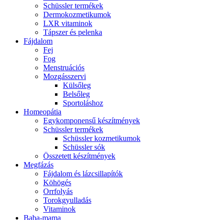
Schüssler termékek
Dermokozmetikumok
LXR vitaminok
Tápszer és pelenka
Fájdalom
Fej
Fog
Menstruációs
Mozgásszervi
Külsőleg
Belsőleg
Sportoláshoz
Homeopátia
Egykomponensű készítmények
Schüssler termékek
Schüssler kozmetikumok
Schüssler sók
Összetett készítmények
Megfázás
Fájdalom és lázcsillapítók
Köhögés
Orrfolyás
Torokgyulladás
Vitaminok
Baba-mama