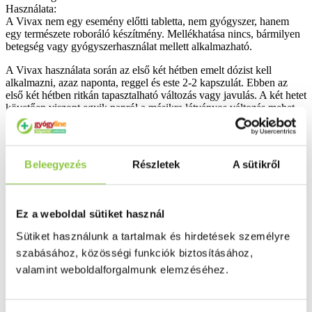
Használata:
A Vivax nem egy esemény előtti tabletta, nem gyógyszer, hanem
egy természete roboráló készítmény. Mellékhatása nincs, bármilyen
betegség vagy gyógyszerhasználat mellett alkalmazható.
A Vivax használata során az első két hétben emelt dózist kell
alkalmazni, azaz naponta, reggel és este 2-2 kapszulát. Ebben az
első két hétben ritkán tapasztalható változás vagy javulás. A két hetet
követően viszont egyik napról a másikra látványos változás mehet
végbe.
Ezt követően már csökkenthető a napi adag 2-szer 1 kapszulára. A
Vivax hatását csak folyamatos szedés mellett élvezhetjük.
Használatának megszűnése után pár hét alatt visszaállhat a korábbi
Beleegyezés
Részletek
A sütikről
kedvezőtlen állapot.
Növeli a fizikai és szellemi teljesítőképességet.
Teljesítmény minden szinten.
Ez a weboldal sütiket használ
Aktivitást, lendületet és jókedvet generál.
Növeli a szexuális vágyat és fantáziát.
Sütiket használunk a tartalmak és hirdetések személyre
Fokozza a potenciát és a libidót.
szabásához, közösségi funkciók biztosításához,
Energia a munkára, családra és szabadidőre.
valamint weboldalforgalmunk elemzéséhez.
Csökkenti a depressziós tüneteket.