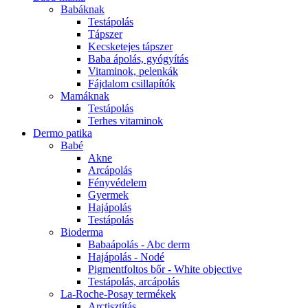
Babáknak
Testápolás
Tápszer
Kecsketejes tápszer
Baba ápolás, gyógyítás
Vitaminok, pelenkák
Fájdalom csillapítók
Mamáknak
Testápolás
Terhes vitaminok
Dermo patika
Babé
Akne
Arcápolás
Fényvédelem
Gyermek
Hajápolás
Testápolás
Bioderma
Babaápolás - Abc derm
Hajápolás - Nodé
Pigmentfoltos bőr - White objective
Testápolás, arcápolás
La-Roche-Posay termékek
Arctisztítás