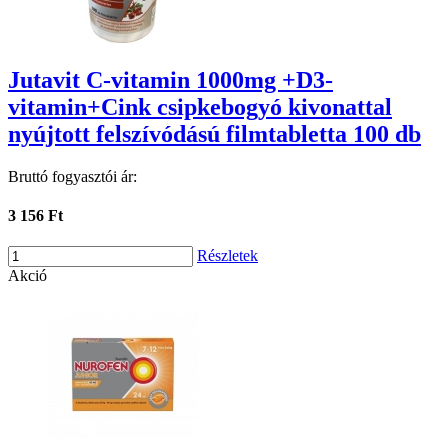
Jutavit C-vitamin 1000mg +D3-
vitamin+Cink csipkebogyó kivonattal
nyújtott felszívódású filmtabletta 100 db
Bruttó fogyasztói ár:
3 156 Ft
Részletek
Akció