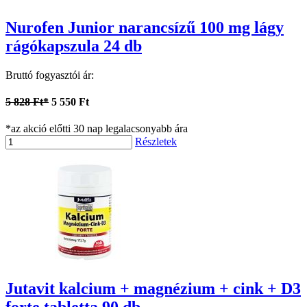
Nurofen Junior narancsízű 100 mg lágy
rágókapszula 24 db
Bruttó fogyasztói ár:
5 828 Ft*
5 550 Ft
*az akció előtti 30 nap legalacsonyabb ára
Részletek
Jutavit kalcium + magnézium + cink + D3