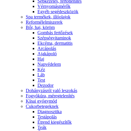
Sebkezelés, fertőtlenítés
Vérnyomásmérők
Egyéb segédeszközök
Spa termékek, illóolajok
Reformélelmiszerek
Bőr, haj, köröm
Gombás fertőzések
Szépségvitaminok
Ekcéma, dermatitis
Arcápolás
Ajakápoló
Haj
Napvédelem
Kéz
Láb
Test
Dezodor
Dohányzásról való leszokás
Fogyókúra, méregtelenítés
Kínai gyógymód
Cukorbetegeknek
Diagnosztika
Testápolás
É́trend kiegészítők
Teák