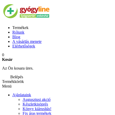
Termékek
Rólunk
Blog
A vásárlás menete
Elérhetőségek
0
Kosár
Az Ön kosara üres.
Belépés
Termékkörök
Menü
Ajánlataink
Augusztusi akció
Készletkisöprés
Könyv kiárusítás!
Fix áras termékek