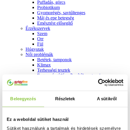
Puffadás, görcs
Probiotikum
Gyomorégés, savtúltenges
Máj és epe betegség
Emésztést elősegítő
Érzékszervek
Szem
Orr
Fül
Húgyutak
Női problémák
Betétek, tamponok
Klimax
Terhességi tesztek
Fogamzásgátlás, síkosítók, potencia
Fertőzések, hüvelyflóra helyreállítás
Inkontinencia
Férfi problémák
Prosztata
Beleegyezés
Részletek
A sütikről
Potencia
Szív és érrrendszer
Aranyér
Visszér
Ez a weboldal sütiket használ
Koleszterinszint csökkentők, omega 3
Vérnyomás és szív gyógyszerei
Sütiket használunk a tartalmak és hirdetések személyre