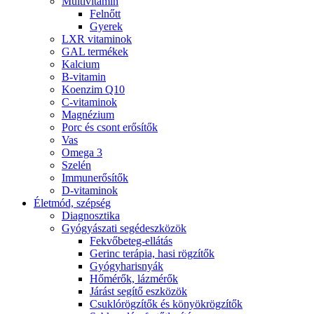
Multivitamin
Felnőtt
Gyerek
LXR vitaminok
GAL termékek
Kalcium
B-vitamin
Koenzim Q10
C-vitaminok
Magnézium
Porc és csont erősítők
Vas
Omega 3
Szelén
Immunerősítők
D-vitaminok
Életmód, szépség
Diagnosztika
Gyógyászati segédeszközök
Fekvőbeteg-ellátás
Gerinc terápia, hasi rögzítők
Gyógyharisnyák
Hőmérők, lázmérők
Járást segítő eszközök
Csuklórögzítők és könyökrögzítők