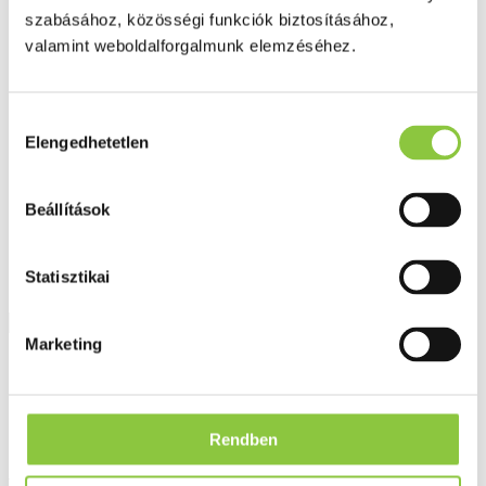
Fog és szájápolás
szabásához, közösségi funkciók biztosításához,
Í́nygyulladás
valamint weboldalforgalmunk elemzéséhez.
Fogkrém
Szájvíz
Fogkefe
Fogselyem
Hozzájárulás
Műfogsor ápolás
Elengedhetetlen
kiválasztása
Fogfehérítés
Fogköztisztító
Teák
É́lvezeti
Beállítások
Gyógyteák
Könyvek
Egészség ajándékba
Statisztikai
Tápszer
Marketing
Ajánlataink
Főoldal
C-vitaminok
Vitamin Station C 1000 tabletta csipkebogyóval - 60 db
Rendben