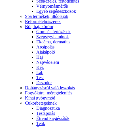
Sebkezelés, fertőtlenítés
Vérnyomásmérők
Egyéb segédeszközök
Spa termékek, illóolajok
Reformélelmiszerek
Bőr, haj, köröm
Gombás fertőzések
Szépségvitaminok
Ekcéma, dermatitis
Arcápolás
Ajakápoló
Haj
Napvédelem
Kéz
Láb
Test
Dezodor
Dohányzásról való leszokás
Fogyókúra, méregtelenítés
Kínai gyógymód
Cukorbetegeknek
Diagnosztika
Testápolás
É́trend kiegészítők
Teák