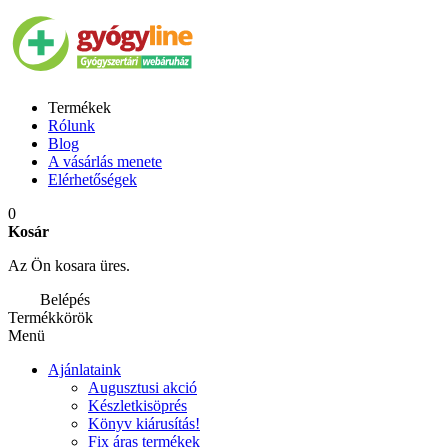
Termékek
Rólunk
Blog
A vásárlás menete
Elérhetőségek
0
Kosár
Az Ön kosara üres.
Belépés
Termékkörök
Menü
Ajánlataink
Augusztusi akció
Készletkisöprés
Könyv kiárusítás!
Fix áras termékek