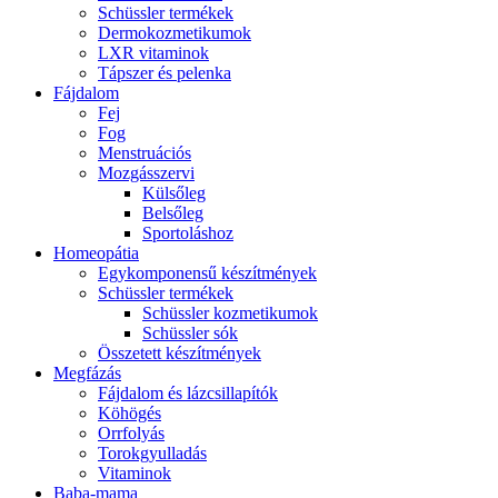
Schüssler termékek
Dermokozmetikumok
LXR vitaminok
Tápszer és pelenka
Fájdalom
Fej
Fog
Menstruációs
Mozgásszervi
Külsőleg
Belsőleg
Sportoláshoz
Homeopátia
Egykomponensű készítmények
Schüssler termékek
Schüssler kozmetikumok
Schüssler sók
Összetett készítmények
Megfázás
Fájdalom és lázcsillapítók
Köhögés
Orrfolyás
Torokgyulladás
Vitaminok
Baba-mama