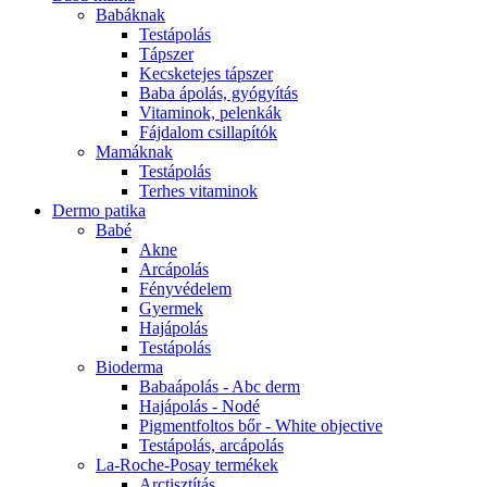
Babáknak
Testápolás
Tápszer
Kecsketejes tápszer
Baba ápolás, gyógyítás
Vitaminok, pelenkák
Fájdalom csillapítók
Mamáknak
Testápolás
Terhes vitaminok
Dermo patika
Babé
Akne
Arcápolás
Fényvédelem
Gyermek
Hajápolás
Testápolás
Bioderma
Babaápolás - Abc derm
Hajápolás - Nodé
Pigmentfoltos bőr - White objective
Testápolás, arcápolás
La-Roche-Posay termékek
Arctisztítás