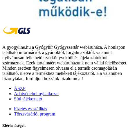
A gyogyline.hu a Gyógyhír Gyógyszertár webáruháza. A honlapon
található információk a gyártóktól, forgalmazóktól, valamint
nyilvánosan fellelhető szakkönyvekből és tájékoztatókból
származnak. Ezek tartalmáért webáruházunk nem vállal felelősséget.
Minden esetben figyelmesen olvassa el a termék csomagolásán
található, illetve a termékhez mellékelt tájékoztatót. Ha valamiben
bizonytalan, forduljon hozzánk bizalommal!
ÁSZF
Adatvédelmi nyilatkozat
Süti tájékoztató
Fizetés és szállítás
Törzsvásárlói program
Elérhetőségek