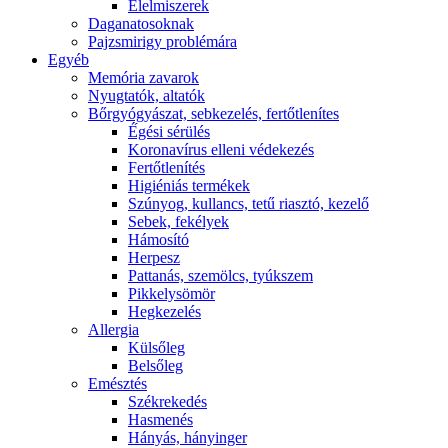
É́lelmiszerek
Daganatosoknak
Pajzsmirigy problémára
Egyéb
Memória zavarok
Nyugtatók, altatók
Bőrgyógyászat, sebkezelés, fertőtlenítes
É́gési sérülés
Koronavírus elleni védekezés
Fertőtlenítés
Higiéniás termékek
Szúnyog, kullancs, tetű riasztó, kezelő
Sebek, fekélyek
Hámosító
Herpesz
Pattanás, szemölcs, tyúkszem
Pikkelysömör
Hegkezelés
Allergia
Külsőleg
Belsőleg
Emésztés
Székrekedés
Hasmenés
Hányás, hányinger