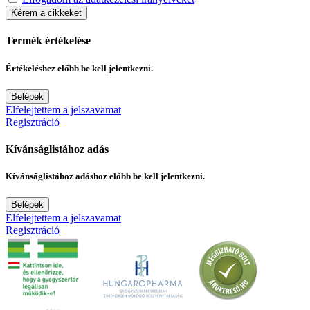
Kérem a cikkeket
Termék értékelése
Értékeléshez előbb be kell jelentkezni.
Belépek
Elfelejtettem a jelszavamat
Regisztráció
Kívánságlistához adás
Kívánságlistához adáshoz előbb be kell jelentkezni.
Belépek
Elfelejtettem a jelszavamat
Regisztráció