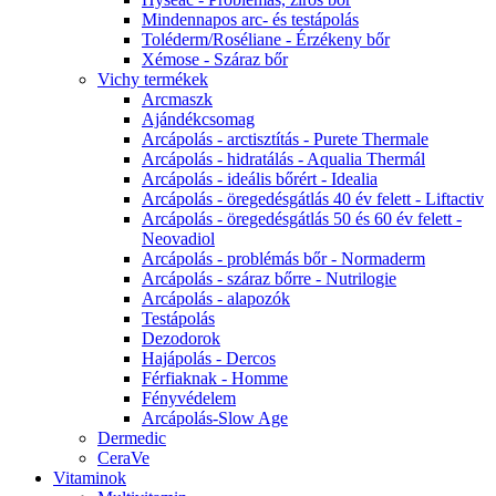
Mindennapos arc- és testápolás
Toléderm/Roséliane - Érzékeny bőr
Xémose - Száraz bőr
Vichy termékek
Arcmaszk
Ajándékcsomag
Arcápolás - arctisztítás - Purete Thermale
Arcápolás - hidratálás - Aqualia Thermál
Arcápolás - ideális bőrért - Idealia
Arcápolás - öregedésgátlás 40 év felett - Liftactiv
Arcápolás - öregedésgátlás 50 és 60 év felett -
Neovadiol
Arcápolás - problémás bőr - Normaderm
Arcápolás - száraz bőrre - Nutrilogie
Arcápolás - alapozók
Testápolás
Dezodorok
Hajápolás - Dercos
Férfiaknak - Homme
Fényvédelem
Arcápolás-Slow Age
Dermedic
CeraVe
Vitaminok