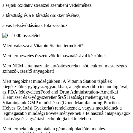
a sejtek oxidatív stresszel szembeni védelméhez,
a fáradtság és a kifáradás csökkentéséhez,
a vas felszívódásának fokozásához.
Miért válassza a Vitamin Station termékeit?
Mert természetes összetevők felhasználásával készülnek.
Mert NEM tartalmaznak: tartósítószereket, sót, cukrot, mesterséges
színező-, ízesítő anyagokat!
Mert megbízhat minőségükben! A Vitamin Station táplálék-
kiegészítőket gyógyszergyárakban, a legkorszerűbb technológiával,
az FDA felügyelete(Food and Drug Administration- Amerikai
Élelmiszer és Gyógyszerellenőrző Hatóság) mellett gyártják.
Vitaminjaink GMP minősítéssel(Good Manufacturing Practice-
Helyes Gyártási Gyakorlat) rendelkeznek, vagyis megfelelnek a
legmagasabb minőségi követelményeknek a felhasznált alapanyagok
tisztasága és a gyártási technológia tekintetében.
Mert termékeink garantáltan génmanipulációtól mentes