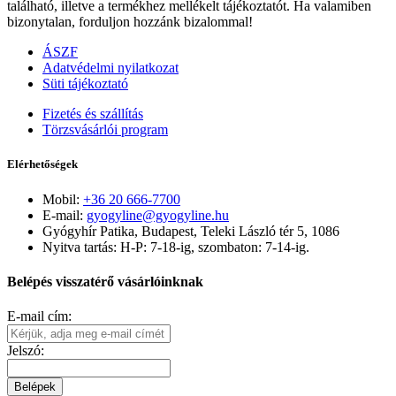
található, illetve a termékhez mellékelt tájékoztatót. Ha valamiben
bizonytalan, forduljon hozzánk bizalommal!
ÁSZF
Adatvédelmi nyilatkozat
Süti tájékoztató
Fizetés és szállítás
Törzsvásárlói program
Elérhetőségek
Mobil:
+36 20 666-7700
E-mail:
gyogyline@gyogyline.hu
Gyógyhír Patika, Budapest, Teleki László tér 5, 1086
Nyitva tartás: H-P: 7-18-ig, szombaton: 7-14-ig.
Belépés visszatérő vásárlóinknak
E-mail cím:
Jelszó:
Belépek