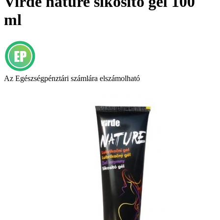
Virde nature síkosító gél 100
ml
Az Egészségpénztári számlára elszámolható