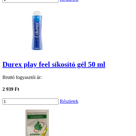
Durex play feel síkosító gél 50 ml
Bruttó fogyasztói ár:
2 939 Ft
Részletek