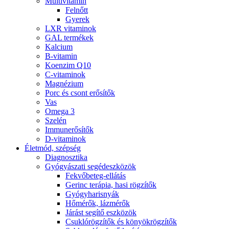
Multivitamin
Felnőtt
Gyerek
LXR vitaminok
GAL termékek
Kalcium
B-vitamin
Koenzim Q10
C-vitaminok
Magnézium
Porc és csont erősítők
Vas
Omega 3
Szelén
Immunerősítők
D-vitaminok
Életmód, szépség
Diagnosztika
Gyógyászati segédeszközök
Fekvőbeteg-ellátás
Gerinc terápia, hasi rögzítők
Gyógyharisnyák
Hőmérők, lázmérők
Járást segítő eszközök
Csuklórögzítők és könyökrögzítők