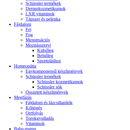
Schüssler termékek
Dermokozmetikumok
LXR vitaminok
Tápszer és pelenka
Fájdalom
Fej
Fog
Menstruációs
Mozgásszervi
Külsőleg
Belsőleg
Sportoláshoz
Homeopátia
Egykomponensű készítmények
Schüssler termékek
Schüssler kozmetikumok
Schüssler sók
Összetett készítmények
Megfázás
Fájdalom és lázcsillapítók
Köhögés
Orrfolyás
Torokgyulladás
Vitaminok
Baba-mama