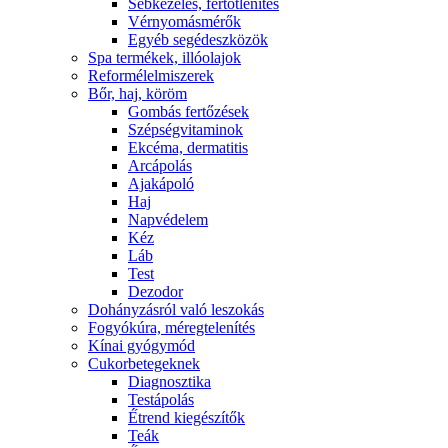
Sebkezelés, fertőtlenítés
Vérnyomásmérők
Egyéb segédeszközök
Spa termékek, illóolajok
Reformélelmiszerek
Bőr, haj, köröm
Gombás fertőzések
Szépségvitaminok
Ekcéma, dermatitis
Arcápolás
Ajakápoló
Haj
Napvédelem
Kéz
Láb
Test
Dezodor
Dohányzásról való leszokás
Fogyókúra, méregtelenítés
Kínai gyógymód
Cukorbetegeknek
Diagnosztika
Testápolás
É́trend kiegészítők
Teák