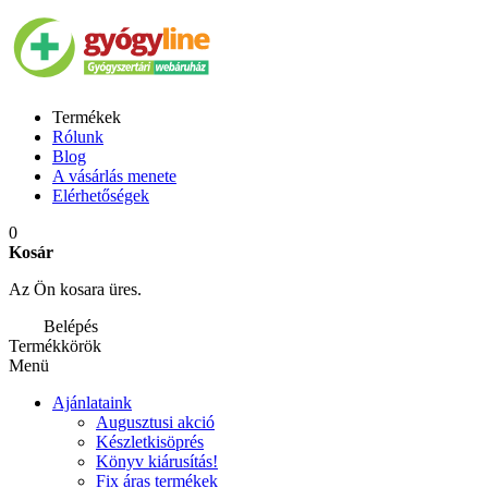
Termékek
Rólunk
Blog
A vásárlás menete
Elérhetőségek
0
Kosár
Az Ön kosara üres.
Belépés
Termékkörök
Menü
Ajánlataink
Augusztusi akció
Készletkisöprés
Könyv kiárusítás!
Fix áras termékek