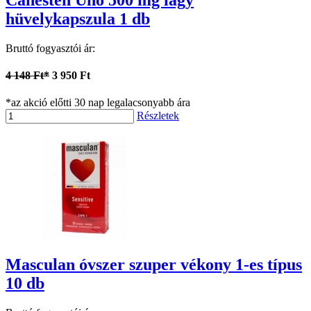
hüvelykapszula 1 db
Bruttó fogyasztói ár:
4 148 Ft*
3 950 Ft
*az akció előtti 30 nap legalacsonyabb ára
Részletek
Masculan óvszer szuper vékony 1-es típus
10 db