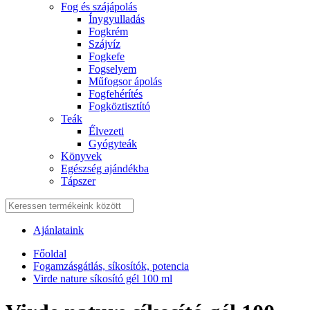
Fog és szájápolás
Í́nygyulladás
Fogkrém
Szájvíz
Fogkefe
Fogselyem
Műfogsor ápolás
Fogfehérítés
Fogköztisztító
Teák
É́lvezeti
Gyógyteák
Könyvek
Egészség ajándékba
Tápszer
Ajánlataink
Főoldal
Fogamzásgátlás, síkosítók, potencia
Virde nature síkosító gél 100 ml