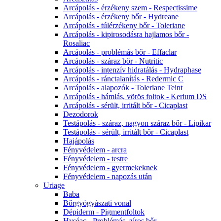
Arcápolás - érzékeny szem - Respectissime
Arcápolás - érzékeny bőr - Hydreane
Arcápolás - túlérzékeny bőr - Toleriane
Arcápolás - kipirosodásra hajlamos bőr -
Rosaliac
Arcápolás - problémás bőr - Effaclar
Arcápolás - száraz bőr - Nutritic
Arcápolás - intenzív hidratálás - Hydraphase
Arcápolás - ránctalanítás - Redermic C
Arcápolás - alapozók - Toleriane Teint
Arcápolás - hámlás, vörös foltok - Kerium DS
Arcápolás - sérült, irritált bőr - Cicaplast
Dezodorok
Testápolás - száraz, nagyon száraz bőr - Lipikar
Testápolás - sérült, irritált bőr - Cicaplast
Hajápolás
Fényvédelem - arcra
Fényvédelem - testre
Fényvédelem - gyermekeknek
Fényvédelem - napozás után
Uriage
Baba
Bőrgyógyászati vonal
Dépiderm - Pigmentfoltok
Hyséac - Problémás, zíros bőr