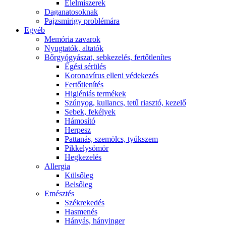
É́lelmiszerek
Daganatosoknak
Pajzsmirigy problémára
Egyéb
Memória zavarok
Nyugtatók, altatók
Bőrgyógyászat, sebkezelés, fertőtlenítes
É́gési sérülés
Koronavírus elleni védekezés
Fertőtlenítés
Higiéniás termékek
Szúnyog, kullancs, tetű riasztó, kezelő
Sebek, fekélyek
Hámosító
Herpesz
Pattanás, szemölcs, tyúkszem
Pikkelysömör
Hegkezelés
Allergia
Külsőleg
Belsőleg
Emésztés
Székrekedés
Hasmenés
Hányás, hányinger