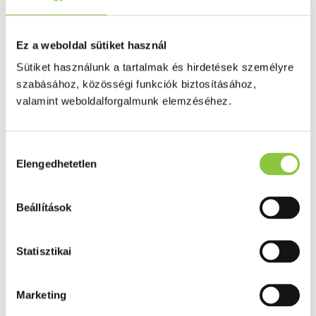
Tárolás: száraz helyen, 15-25°C között.
Felhasználható: a csomagoláson megjelölt dátumig (hó, év).
Ez a weboldal sütiket használ
Bővebben ...
Sütiket használunk a tartalmak és hirdetések személyre
Ingyenes szállítás 18 000 Ft felett
szabásához, közösségi funkciók biztosításához,
valamint weboldalforgalmunk elemzéséhez.
Minőségellenőrzött termékek
Valós gyógyszertári háttér
Folyamatos akciók
Hozzájárulás
Elengedhetetlen
kiválasztása
Ezek is érdekelhetik Önt
Beállítások
Statisztikai
Marketing