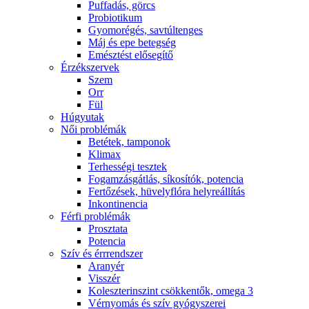
Puffadás, görcs
Probiotikum
Gyomorégés, savtúltenges
Máj és epe betegség
Emésztést elősegítő
Érzékszervek
Szem
Orr
Fül
Húgyutak
Női problémák
Betétek, tamponok
Klimax
Terhességi tesztek
Fogamzásgátlás, síkosítók, potencia
Fertőzések, hüvelyflóra helyreállítás
Inkontinencia
Férfi problémák
Prosztata
Potencia
Szív és érrrendszer
Aranyér
Visszér
Koleszterinszint csökkentők, omega 3
Vérnyomás és szív gyógyszerei