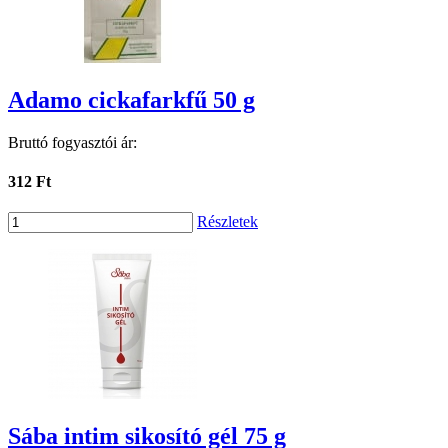
Adamo cickafarkfű 50 g
Bruttó fogyasztói ár:
312 Ft
Részletek
Sába intim sikosító gél 75 g