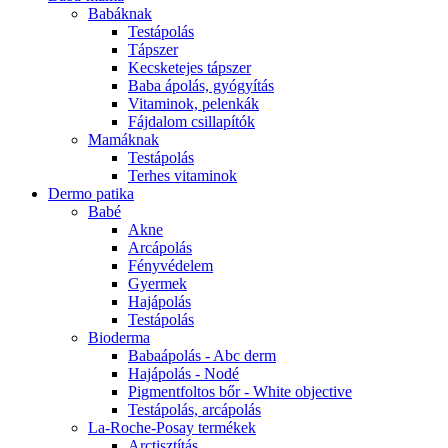
Babáknak
Testápolás
Tápszer
Kecsketejes tápszer
Baba ápolás, gyógyítás
Vitaminok, pelenkák
Fájdalom csillapítók
Mamáknak
Testápolás
Terhes vitaminok
Dermo patika
Babé
Akne
Arcápolás
Fényvédelem
Gyermek
Hajápolás
Testápolás
Bioderma
Babaápolás - Abc derm
Hajápolás - Nodé
Pigmentfoltos bőr - White objective
Testápolás, arcápolás
La-Roche-Posay termékek
Arctisztítás