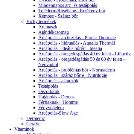
Mindennapos arc- és testápolás
Toléderm/Roséliane - Érzékeny bőr
Xémose - Száraz bőr
Vichy termékek
Arcmaszk
Ajándékcsomag
Arcápolás - arctisztítás - Purete Thermale
Arcápolás - hidratálás - Aqualia Thermál
Arcápolás - ideális bőrért - Idealia
Arcápolás - öregedésgátlás 40 év felett - Liftactiv
Arcápolás - öregedésgátlás 50 és 60 év felett -
Neovadiol
Arcápolás - problémás bőr - Normaderm
Arcápolás - száraz bőrre - Nutrilogie
Arcápolás - alapozók
Testápolás
Dezodorok
Hajápolás - Dercos
Férfiaknak - Homme
Fényvédelem
Arcápolás-Slow Age
Dermedic
CeraVe
Vitaminok