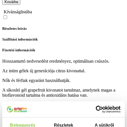
Kosárba
Kívánságlistába
Részletes leírás
Szállítási információk
Fizetési információk
Hosszantartó nedvesedést eredményez, optimálisan csúszós.
Az intim gélek új generációja citrus kivonattal.
Nők és férfiak egyaránt használhatják.
A síkosító gél grapefruit kivonatot tartalmaz, amelynek magas a
bioflavonoid tartalma és antioxidáns hatása van.
A felhasználás módja: a szükséges mennyiséget vigyük fel az intim
területre.
Mennyiség: 100 ml.
Beleegyezés
Részletek
A sütikről