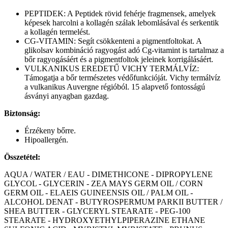
PEPTIDEK: A Peptidek rövid fehérje fragmensek, amelyek
képesek harcolni a kollagén szálak lebomlásával és serkentik
a kollagén termelést.
CG-VITAMIN: Segít csökkenteni a pigmentfoltokat. A
glikolsav kombináció ragyogást adó Cg-vitamint is tartalmaz a
bőr ragyogásáért és a pigmentfoltok jeleinek korrigálásáért.
VULKANIKUS EREDETŰ VICHY TERMÁLVÍZ:
Támogatja a bőr természetes védőfunkcióját. Vichy termálvíz
a vulkanikus Auvergne régióból. 15 alapvető fontosságú
ásványi anyagban gazdag.
Biztonság:
Érzékeny bőrre.
Hipoallergén.
Összetétel:
AQUA / WATER / EAU - DIMETHICONE - DIPROPYLENE
GLYCOL - GLYCERIN - ZEA MAYS GERM OIL / CORN
GERM OIL - ELAEIS GUINEENSIS OIL / PALM OIL -
ALCOHOL DENAT - BUTYROSPERMUM PARKII BUTTER /
SHEA BUTTER - GLYCERYL STEARATE - PEG-100
STEARATE - HYDROXYETHYLPIPERAZINE ETHANE