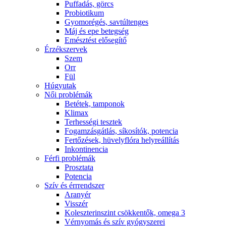
Puffadás, görcs
Probiotikum
Gyomorégés, savtúltenges
Máj és epe betegség
Emésztést elősegítő
Érzékszervek
Szem
Orr
Fül
Húgyutak
Női problémák
Betétek, tamponok
Klimax
Terhességi tesztek
Fogamzásgátlás, síkosítók, potencia
Fertőzések, hüvelyflóra helyreállítás
Inkontinencia
Férfi problémák
Prosztata
Potencia
Szív és érrrendszer
Aranyér
Visszér
Koleszterinszint csökkentők, omega 3
Vérnyomás és szív gyógyszerei