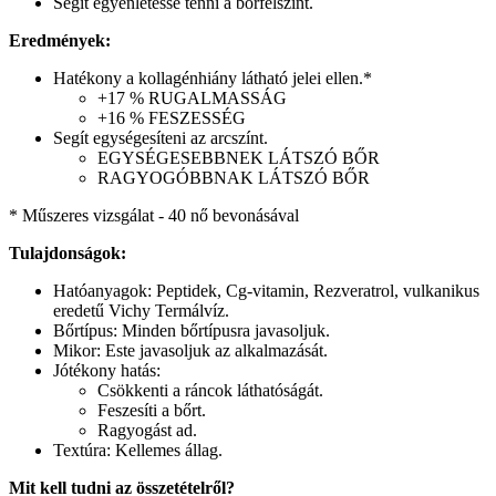
Segít egyenletessé tenni a bőrfelszínt.
Eredmények:
Hatékony a kollagénhiány látható jelei ellen.*
+17 % RUGALMASSÁG
+16 % FESZESSÉG
Segít egységesíteni az arcszínt.
EGYSÉGESEBBNEK LÁTSZÓ BŐR
RAGYOGÓBBNAK LÁTSZÓ BŐR
* Műszeres vizsgálat - 40 nő bevonásával
Tulajdonságok:
Hatóanyagok: Peptidek, Cg-vitamin, Rezveratrol, vulkanikus
eredetű Vichy Termálvíz.
Bőrtípus: Minden bőrtípusra javasoljuk.
Mikor: Este javasoljuk az alkalmazását.
Jótékony hatás:
Csökkenti a ráncok láthatóságát.
Feszesíti a bőrt.
Ragyogást ad.
Textúra: Kellemes állag.
Mit kell tudni az összetételről?