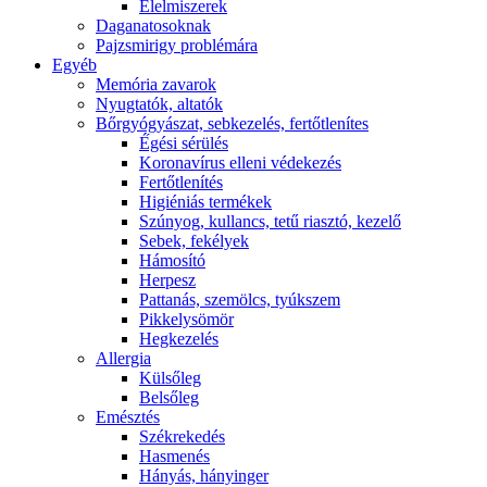
É́lelmiszerek
Daganatosoknak
Pajzsmirigy problémára
Egyéb
Memória zavarok
Nyugtatók, altatók
Bőrgyógyászat, sebkezelés, fertőtlenítes
É́gési sérülés
Koronavírus elleni védekezés
Fertőtlenítés
Higiéniás termékek
Szúnyog, kullancs, tetű riasztó, kezelő
Sebek, fekélyek
Hámosító
Herpesz
Pattanás, szemölcs, tyúkszem
Pikkelysömör
Hegkezelés
Allergia
Külsőleg
Belsőleg
Emésztés
Székrekedés
Hasmenés
Hányás, hányinger