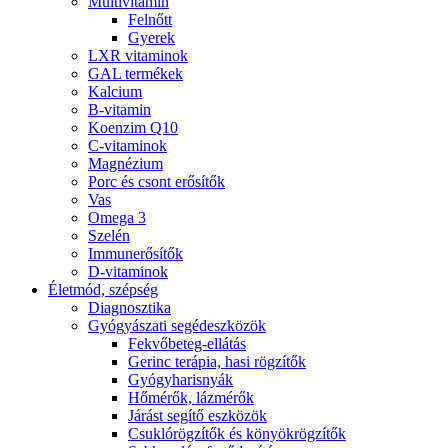
Multivitamin
Felnőtt
Gyerek
LXR vitaminok
GAL termékek
Kalcium
B-vitamin
Koenzim Q10
C-vitaminok
Magnézium
Porc és csont erősítők
Vas
Omega 3
Szelén
Immunerősítők
D-vitaminok
Életmód, szépség
Diagnosztika
Gyógyászati segédeszközök
Fekvőbeteg-ellátás
Gerinc terápia, hasi rögzítők
Gyógyharisnyák
Hőmérők, lázmérők
Járást segítő eszközök
Csuklórögzítők és könyökrögzítők