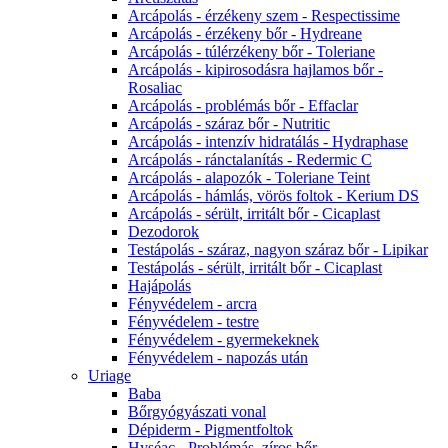
Arcápolás - érzékeny szem - Respectissime
Arcápolás - érzékeny bőr - Hydreane
Arcápolás - túlérzékeny bőr - Toleriane
Arcápolás - kipirosodásra hajlamos bőr -
Rosaliac
Arcápolás - problémás bőr - Effaclar
Arcápolás - száraz bőr - Nutritic
Arcápolás - intenzív hidratálás - Hydraphase
Arcápolás - ránctalanítás - Redermic C
Arcápolás - alapozók - Toleriane Teint
Arcápolás - hámlás, vörös foltok - Kerium DS
Arcápolás - sérült, irritált bőr - Cicaplast
Dezodorok
Testápolás - száraz, nagyon száraz bőr - Lipikar
Testápolás - sérült, irritált bőr - Cicaplast
Hajápolás
Fényvédelem - arcra
Fényvédelem - testre
Fényvédelem - gyermekeknek
Fényvédelem - napozás után
Uriage
Baba
Bőrgyógyászati vonal
Dépiderm - Pigmentfoltok
Hyséac - Problémás, zíros bőr