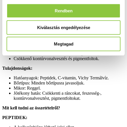
Klinikailag igazolt hatékonyság:
Rendben
Azonnal: jelentősen feszesebb bőr* (*Műszeres teszt 40 nő
részvételével. Klinikai pontozás a nyújthatóság, a rugalmasság
és a feszesség vizsgálatával.)
Kiválasztás engedélyezése
4 hét múlva: kisimultabb ráncok ** (**Műszeres teszt 58 nő
részvételével. Klinikai pontozás a szarkalábak, a
homlokráncok és a nevetőráncok vizsgálatával.)
8 hét múlva: kevesebb ránc ** (**Műszeres teszt 58 nő
Megtagad
részvételével. Klinikai pontozás a szarkalábak, a
homlokráncok és a nevetőráncok vizsgálatával.)
Csökkenő kontúrvonalvesztés és pigmentfoltok.
Tulajdonságok:
Hatóanyagok: Peptidek, C-vitamin, Vichy Termálvíz.
Bőrtípus: Minden bőrtípusra javasoljuk.
Mikor: Reggel.
Jótékony hatás: Csökkenti a ráncokat, feszesség-,
kontúrvonalvesztést, pigmentfoltokat.
Mit kell tudni az összetételről?
PEPTIDEK: