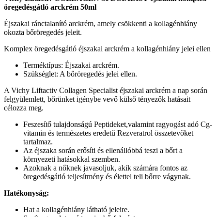
öregedésgátló arckrém 50ml
Éjszakai ránctalanító arckrém, amely csökkenti a kollagénhiány
okozta bőröregedés jeleit.
Komplex öregedésgátló éjszakai arckrém a kollagénhiány jelei ellen
Terméktípus: Éjszakai arckrém.
Szükséglet: A bőröregedés jelei ellen.
A Vichy Liftactiv Collagen Specialist éjszakai arckrém a nap során
felgyülemlett, bőrünket igénybe vevő külső tényezők hatásait
célozza meg.
Feszesítő tulajdonságú Peptideket,valamint ragyogást adó Cg-
vitamin és természetes eredetű Rezveratrol összetevőket
tartalmaz.
Az éjszaka során erősíti és ellenállóbbá teszi a bőrt a
környezeti hatásokkal szemben.
Azoknak a nőknek javasoljuk, akik számára fontos az
öregedésgátló teljesítmény és élettel teli bőrre vágynak.
Hatékonyság:
Hat a kollagénhiány látható jeleire.