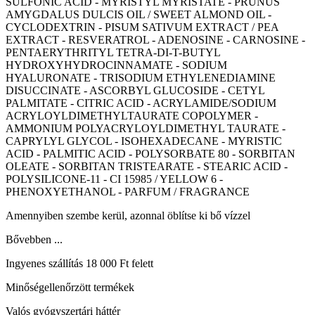
SULFONIC ACID - MYRISTYL MYRISTATE - PRUNUS
AMYGDALUS DULCIS OIL / SWEET ALMOND OIL -
CYCLODEXTRIN - PISUM SATIVUM EXTRACT / PEA
EXTRACT - RESVERATROL - ADENOSINE - CARNOSINE -
PENTAERYTHRITYL TETRA-DI-T-BUTYL
HYDROXYHYDROCINNAMATE - SODIUM
HYALURONATE - TRISODIUM ETHYLENEDIAMINE
DISUCCINATE - ASCORBYL GLUCOSIDE - CETYL
PALMITATE - CITRIC ACID - ACRYLAMIDE/SODIUM
ACRYLOYLDIMETHYLTAURATE COPOLYMER -
AMMONIUM POLYACRYLOYLDIMETHYL TAURATE -
CAPRYLYL GLYCOL - ISOHEXADECANE - MYRISTIC
ACID - PALMITIC ACID - POLYSORBATE 80 - SORBITAN
OLEATE - SORBITAN TRISTEARATE - STEARIC ACID -
POLYSILICONE-11 - CI 15985 / YELLOW 6 -
PHENOXYETHANOL - PARFUM / FRAGRANCE
Amennyiben szembe kerül, azonnal öblítse ki bő vízzel
Bővebben ...
Ingyenes szállítás 18 000 Ft felett
Minőségellenőrzött termékek
Valós gyógyszertári háttér