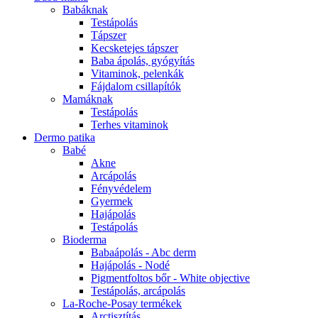
Babáknak
Testápolás
Tápszer
Kecsketejes tápszer
Baba ápolás, gyógyítás
Vitaminok, pelenkák
Fájdalom csillapítók
Mamáknak
Testápolás
Terhes vitaminok
Dermo patika
Babé
Akne
Arcápolás
Fényvédelem
Gyermek
Hajápolás
Testápolás
Bioderma
Babaápolás - Abc derm
Hajápolás - Nodé
Pigmentfoltos bőr - White objective
Testápolás, arcápolás
La-Roche-Posay termékek
Arctisztítás