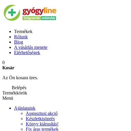
Termékek
Rólunk
Blog
A vásárlás menete
Elérhetőségek
0
Kosár
Az Ön kosara üres.
Belépés
Termékkörök
Menü
Ajánlataink
Augusztusi akció
Készletkisöprés
Könyv kiárusítás!
Fix áras termékek