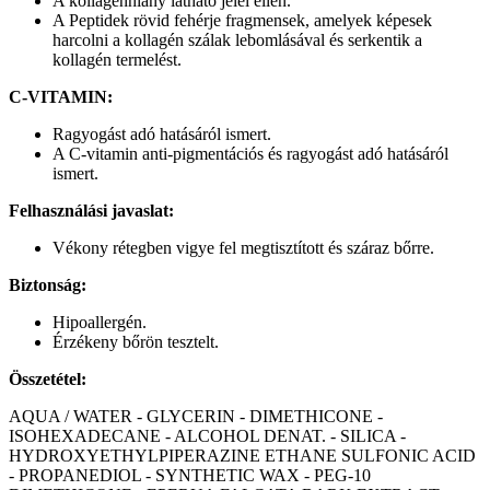
A kollagénhiány látható jelei ellen.
A Peptidek rövid fehérje fragmensek, amelyek képesek
harcolni a kollagén szálak lebomlásával és serkentik a
kollagén termelést.
C-VITAMIN:
Ragyogást adó hatásáról ismert.
A C-vitamin anti-pigmentációs és ragyogást adó hatásáról
ismert.
Felhasználási javaslat:
Vékony rétegben vigye fel megtisztított és száraz bőrre.
Biztonság:
Hipoallergén.
Érzékeny bőrön tesztelt.
Összetétel:
AQUA / WATER - GLYCERIN - DIMETHICONE -
ISOHEXADECANE - ALCOHOL DENAT. - SILICA -
HYDROXYETHYLPIPERAZINE ETHANE SULFONIC ACID
- PROPANEDIOL - SYNTHETIC WAX - PEG-10