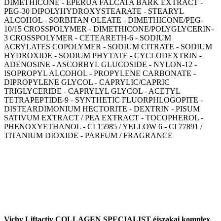
DIMETHICONE - EPERUA FALCATA BARK EXTRACT -
PEG-30 DIPOLYHYDROXYSTEARATE - STEARYL
ALCOHOL - SORBITAN OLEATE - DIMETHICONE/PEG-
10/15 CROSSPOLYMER - DIMETHICONE/POLYGLYCERIN-
3 CROSSPOLYMER - CETEARETH-6 - SODIUM
ACRYLATES COPOLYMER - SODIUM CITRATE - SODIUM
HYDROXIDE - SODIUM PHYTATE - CYCLODEXTRIN -
ADENOSINE - ASCORBYL GLUCOSIDE - NYLON-12 -
ISOPROPYL ALCOHOL - PROPYLENE CARBONATE -
DIPROPYLENE GLYCOL - CAPRYLIC/CAPRIC
TRIGLYCERIDE - CAPRYLYL GLYCOL - ACETYL
TETRAPEPTIDE-9 - SYNTHETIC FLUORPHLOGOPITE -
DISTEARDIMONIUM HECTORITE - DEXTRIN - PISUM
SATIVUM EXTRACT / PEA EXTRACT - TOCOPHEROL -
PHENOXYETHANOL - CI 15985 / YELLOW 6 - CI 77891 /
TITANIUM DIOXIDE - PARFUM / FRAGRANCE
Vichy Liftactiv COLLAGEN SPECIALIST éjszakai komplex