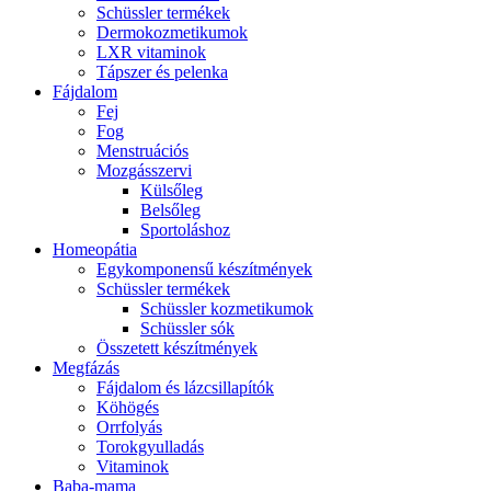
Schüssler termékek
Dermokozmetikumok
LXR vitaminok
Tápszer és pelenka
Fájdalom
Fej
Fog
Menstruációs
Mozgásszervi
Külsőleg
Belsőleg
Sportoláshoz
Homeopátia
Egykomponensű készítmények
Schüssler termékek
Schüssler kozmetikumok
Schüssler sók
Összetett készítmények
Megfázás
Fájdalom és lázcsillapítók
Köhögés
Orrfolyás
Torokgyulladás
Vitaminok
Baba-mama