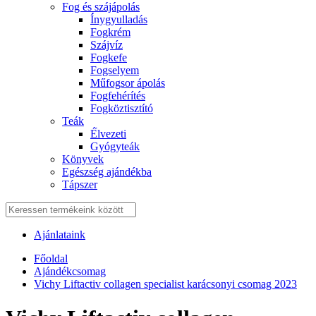
Fog és szájápolás
Í́nygyulladás
Fogkrém
Szájvíz
Fogkefe
Fogselyem
Műfogsor ápolás
Fogfehérítés
Fogköztisztító
Teák
É́lvezeti
Gyógyteák
Könyvek
Egészség ajándékba
Tápszer
Ajánlataink
Főoldal
Ajándékcsomag
Vichy Liftactiv collagen specialist karácsonyi csomag 2023