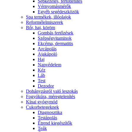
Sebkezelés, fertőtlenítés
Vérnyomásmérők
Egyéb segédeszközök
Spa termékek, illóolajok
Reformélelmiszerek
Bőr, haj, köröm
Gombás fertőzések
Szépségvitaminok
Ekcéma, dermatitis
Arcápolás
Ajakápoló
Haj
Napvédelem
Kéz
Láb
Test
Dezodor
Dohányzásról való leszokás
Fogyókúra, méregtelenítés
Kínai gyógymód
Cukorbetegeknek
Diagnosztika
Testápolás
É́trend kiegészítők
Teák