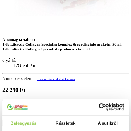
A csomag tartalma:
1 db Liftactiv Collagen Specialist komplex öregedésgátló arckrém 50 ml
1 db Liftactiv Collagen Specialist éjszakai arckrém 50 ml
Gyártó:
L'Oreal Paris
Nincs készleten
Hasonló termékeket keresek
22 290 Ft
22 290 Ft/db
Kosárba
Beleegyezés
Részletek
A sütikről