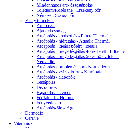
Mindennapos arc- és testápolás
Toléderm/Roséliane - Érzékeny bőr
Xémose - Száraz bőr
Vichy termékek
Arcmaszk
Ajándékcsomag
Arcápolás - arctisztítás - Purete Thermale
Arcápolás - hidratálás - Aqualia Thermál
Arcápolás - ideális bőrért - Idealia
Arcápolás - öregedésgátlás 40 év felett - Liftactiv
Arcápolás - öregedésgátlás 50 és 60 év felett -
Neovadiol
Arcápolás - problémás bőr - Normaderm
Arcápolás - száraz bőrre - Nutrilogie
Arcápolás - alapozók
Testápolás
Dezodorok
Hajápolás - Dercos
Férfiaknak - Homme
Fényvédelem
Arcápolás-Slow Age
Dermedic
CeraVe
Vitaminok