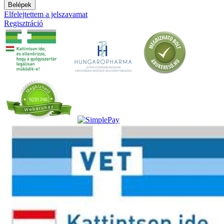
Belépek
Elfelejtettem a jelszavamat
Regisztráció