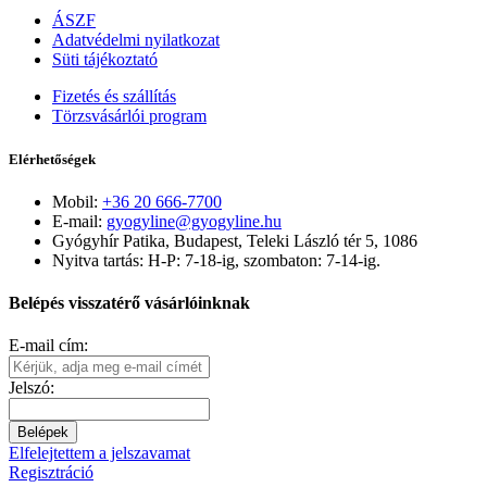
ÁSZF
Adatvédelmi nyilatkozat
Süti tájékoztató
Fizetés és szállítás
Törzsvásárlói program
Elérhetőségek
Mobil:
+36 20 666-7700
E-mail:
gyogyline@gyogyline.hu
Gyógyhír Patika, Budapest, Teleki László tér 5, 1086
Nyitva tartás: H-P: 7-18-ig, szombaton: 7-14-ig.
Belépés visszatérő vásárlóinknak
E-mail cím:
Jelszó:
Belépek
Elfelejtettem a jelszavamat
Regisztráció