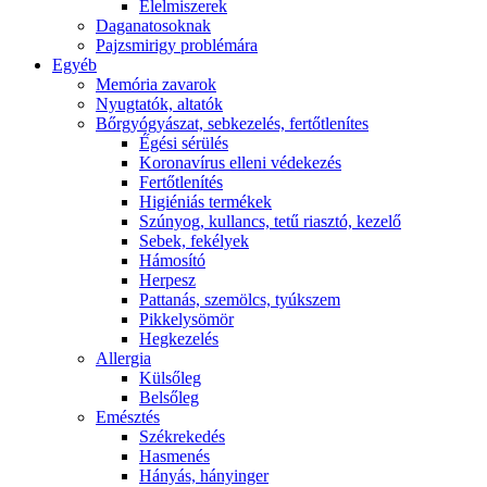
É́lelmiszerek
Daganatosoknak
Pajzsmirigy problémára
Egyéb
Memória zavarok
Nyugtatók, altatók
Bőrgyógyászat, sebkezelés, fertőtlenítes
É́gési sérülés
Koronavírus elleni védekezés
Fertőtlenítés
Higiéniás termékek
Szúnyog, kullancs, tetű riasztó, kezelő
Sebek, fekélyek
Hámosító
Herpesz
Pattanás, szemölcs, tyúkszem
Pikkelysömör
Hegkezelés
Allergia
Külsőleg
Belsőleg
Emésztés
Székrekedés
Hasmenés
Hányás, hányinger