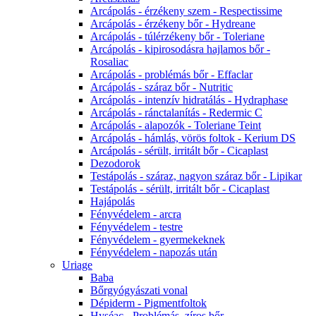
Arcápolás - érzékeny szem - Respectissime
Arcápolás - érzékeny bőr - Hydreane
Arcápolás - túlérzékeny bőr - Toleriane
Arcápolás - kipirosodásra hajlamos bőr -
Rosaliac
Arcápolás - problémás bőr - Effaclar
Arcápolás - száraz bőr - Nutritic
Arcápolás - intenzív hidratálás - Hydraphase
Arcápolás - ránctalanítás - Redermic C
Arcápolás - alapozók - Toleriane Teint
Arcápolás - hámlás, vörös foltok - Kerium DS
Arcápolás - sérült, irritált bőr - Cicaplast
Dezodorok
Testápolás - száraz, nagyon száraz bőr - Lipikar
Testápolás - sérült, irritált bőr - Cicaplast
Hajápolás
Fényvédelem - arcra
Fényvédelem - testre
Fényvédelem - gyermekeknek
Fényvédelem - napozás után
Uriage
Baba
Bőrgyógyászati vonal
Dépiderm - Pigmentfoltok
Hyséac - Problémás, zíros bőr