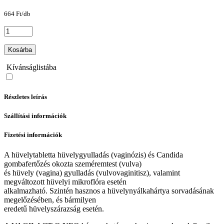
664 Ft/db
Kosárba
Kívánságlistába
Részletes leírás
Szállítási információk
Fizetési információk
A hüvelytabletta hüvelygyulladás (vaginózis) és Candida
gombafertőzés okozta szeméremtest (vulva)
és hüvely (vagina) gyulladás (vulvovaginitisz), valamint
megváltozott hüvelyi mikroflóra esetén
alkalmazható. Szintén hasznos a hüvelynyálkahártya sorvadásának
megelőzésében, és bármilyen
eredetű hüvelyszárazság esetén.