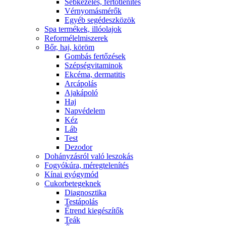
Sebkezelés, fertőtlenítés
Vérnyomásmérők
Egyéb segédeszközök
Spa termékek, illóolajok
Reformélelmiszerek
Bőr, haj, köröm
Gombás fertőzések
Szépségvitaminok
Ekcéma, dermatitis
Arcápolás
Ajakápoló
Haj
Napvédelem
Kéz
Láb
Test
Dezodor
Dohányzásról való leszokás
Fogyókúra, méregtelenítés
Kínai gyógymód
Cukorbetegeknek
Diagnosztika
Testápolás
É́trend kiegészítők
Teák