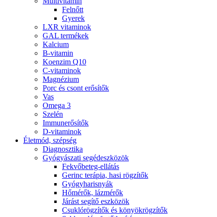
Multivitamin
Felnőtt
Gyerek
LXR vitaminok
GAL termékek
Kalcium
B-vitamin
Koenzim Q10
C-vitaminok
Magnézium
Porc és csont erősítők
Vas
Omega 3
Szelén
Immunerősítők
D-vitaminok
Életmód, szépség
Diagnosztika
Gyógyászati segédeszközök
Fekvőbeteg-ellátás
Gerinc terápia, hasi rögzítők
Gyógyharisnyák
Hőmérők, lázmérők
Járást segítő eszközök
Csuklórögzítők és könyökrögzítők