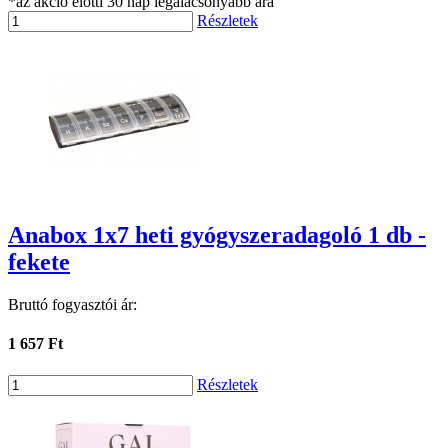
*az akció előtti 30 nap legalacsonyabb ára
Részletek
Anabox 1x7 heti gyógyszeradagoló 1 db -
fekete
Bruttó fogyasztói ár:
1 657 Ft
Részletek