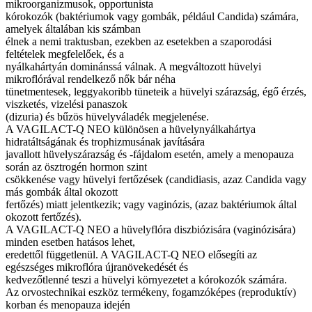
mikroorganizmusok, opportunista
kórokozók (baktériumok vagy gombák, például Candida) számára,
amelyek általában kis számban
élnek a nemi traktusban, ezekben az esetekben a szaporodási
feltételek megfelelőek, és a
nyálkahártyán dominánssá válnak. A megváltozott hüvelyi
mikroflórával rendelkező nők bár néha
tünetmentesek, leggyakoribb tüneteik a hüvelyi szárazság, égő érzés,
viszketés, vizelési panaszok
(dizuria) és bűzös hüvelyváladék megjelenése.
A VAGILACT-Q NEO különösen a hüvelynyálkahártya
hidratáltságának és trophizmusának javítására
javallott hüvelyszárazság és -fájdalom esetén, amely a menopauza
során az ösztrogén hormon szint
csökkenése vagy hüvelyi fertőzések (candidiasis, azaz Candida vagy
más gombák által okozott
fertőzés) miatt jelentkezik; vagy vaginózis, (azaz baktériumok által
okozott fertőzés).
A VAGILACT-Q NEO a hüvelyflóra diszbiózisára (vaginózisára)
minden esetben hatásos lehet,
eredettől függetlenül. A VAGILACT-Q NEO elősegíti az
egészséges mikroflóra újranövekedését és
kedvezőtlenné teszi a hüvelyi környezetet a kórokozók számára.
Az orvostechnikai eszköz termékeny, fogamzóképes (reproduktív)
korban és menopauza idején