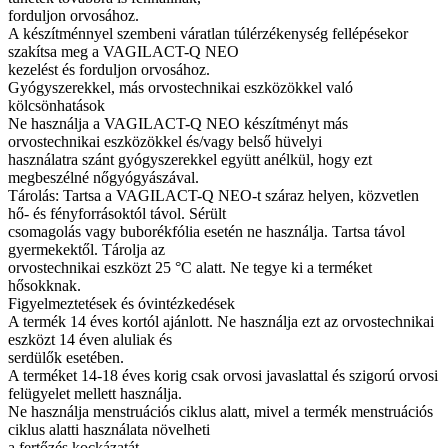
forduljon orvosához.
A készítménnyel szembeni váratlan túlérzékenység fellépésekor
szakítsa meg a VAGILACT-Q NEO
kezelést és forduljon orvosához.
Gyógyszerekkel, más orvostechnikai eszközökkel való
kölcsönhatások
Ne használja a VAGILACT-Q NEO készítményt más
orvostechnikai eszközökkel és/vagy belső hüvelyi
használatra szánt gyógyszerekkel együtt anélkül, hogy ezt
megbeszélné nőgyógyászával.
Tárolás: Tartsa a VAGILACT-Q NEO-t száraz helyen, közvetlen
hő- és fényforrásoktól távol. Sérült
csomagolás vagy buborékfólia esetén ne használja. Tartsa távol
gyermekektől. Tárolja az
orvostechnikai eszközt 25 °C alatt. Ne tegye ki a terméket
hősokknak.
Figyelmeztetések és óvintézkedések
A termék 14 éves kortól ajánlott. Ne használja ezt az orvostechnikai
eszközt 14 éven aluliak és
serdülők esetében.
A terméket 14-18 éves korig csak orvosi javaslattal és szigorú orvosi
felügyelet mellett használja.
Ne használja menstruációs ciklus alatt, mivel a termék menstruációs
ciklus alatti használata növelheti
a fertőzés kockázatát.