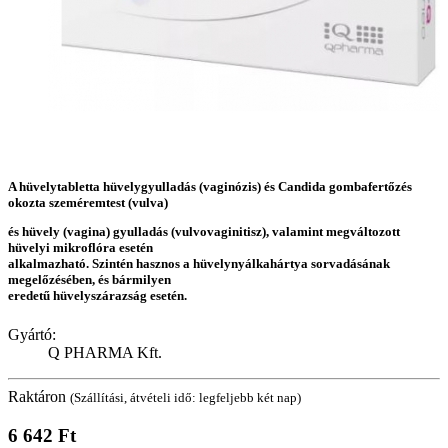
A hüvelytabletta hüvelygyulladás (vaginózis) és Candida gombafertőzés
okozta szeméremtest (vulva)
és hüvely (vagina) gyulladás (vulvovaginitisz), valamint megváltozott
hüvelyi mikroflóra esetén
alkalmazható. Szintén hasznos a hüvelynyálkahártya sorvadásának
megelőzésében, és bármilyen
eredetű hüvelyszárazság esetén.
Gyártó:
Q PHARMA Kft.
Raktáron
(Szállítási, átvételi idő: legfeljebb két nap)
6 642 Ft