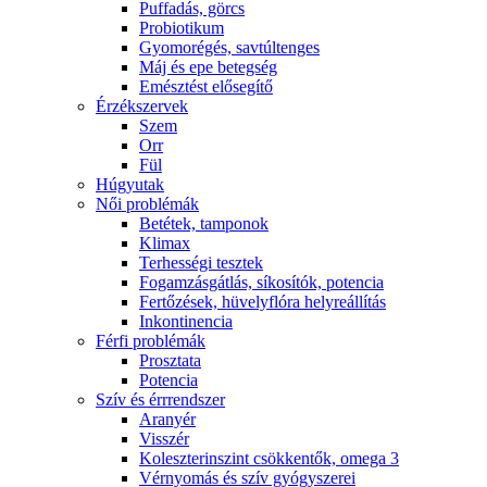
Puffadás, görcs
Probiotikum
Gyomorégés, savtúltenges
Máj és epe betegség
Emésztést elősegítő
Érzékszervek
Szem
Orr
Fül
Húgyutak
Női problémák
Betétek, tamponok
Klimax
Terhességi tesztek
Fogamzásgátlás, síkosítók, potencia
Fertőzések, hüvelyflóra helyreállítás
Inkontinencia
Férfi problémák
Prosztata
Potencia
Szív és érrrendszer
Aranyér
Visszér
Koleszterinszint csökkentők, omega 3
Vérnyomás és szív gyógyszerei