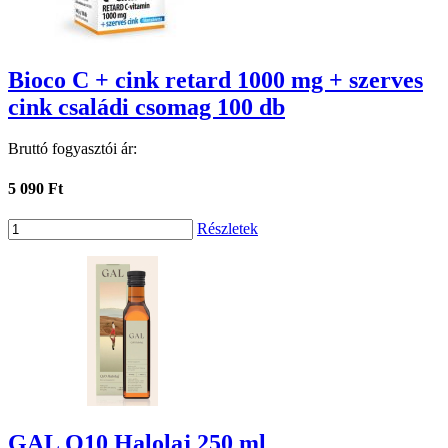
Bioco C + cink retard 1000 mg + szerves
cink családi csomag 100 db
Bruttó fogyasztói ár:
5 090 Ft
Részletek
GAL Q10 Halolaj 250 ml