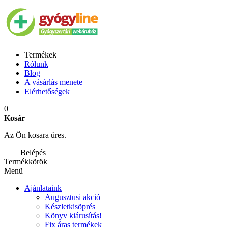
Termékek
Rólunk
Blog
A vásárlás menete
Elérhetőségek
0
Kosár
Az Ön kosara üres.
Belépés
Termékkörök
Menü
Ajánlataink
Augusztusi akció
Készletkisöprés
Könyv kiárusítás!
Fix áras termékek