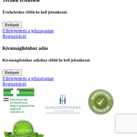
Termék értékelése
Értékeléshez előbb be kell jelentkezni.
Belépek
Elfelejtettem a jelszavamat
Regisztráció
Kívánságlistához adás
Kívánságlistához adáshoz előbb be kell jelentkezni.
Belépek
Elfelejtettem a jelszavamat
Regisztráció