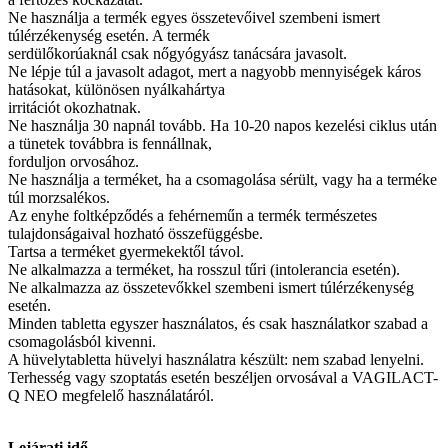
Ne használja a termék egyes összetevőivel szembeni ismert
túlérzékenység esetén. A termék
serdülőkorúaknál csak nőgyógyász tanácsára javasolt.
Ne lépje túl a javasolt adagot, mert a nagyobb mennyiségek káros
hatásokat, különösen nyálkahártya
irritációt okozhatnak.
Ne használja 30 napnál tovább. Ha 10-20 napos kezelési ciklus után
a tünetek továbbra is fennállnak,
forduljon orvosához.
Ne használja a terméket, ha a csomagolása sérült, vagy ha a terméke
túl morzsalékos.
Az enyhe foltképződés a fehérneműn a termék természetes
tulajdonságaival hozható összefüggésbe.
Tartsa a terméket gyermekektől távol.
Ne alkalmazza a terméket, ha rosszul tűri (intolerancia esetén).
Ne alkalmazza az összetevőkkel szembeni ismert túlérzékenység
esetén.
Minden tabletta egyszer használatos, és csak használatkor szabad a
csomagolásból kivenni.
A hüvelytabletta hüvelyi használatra készült: nem szabad lenyelni.
Terhesség vagy szoptatás esetén beszéljen orvosával a VAGILACT-
Q NEO megfelelő használatáról.
Lejárati idő