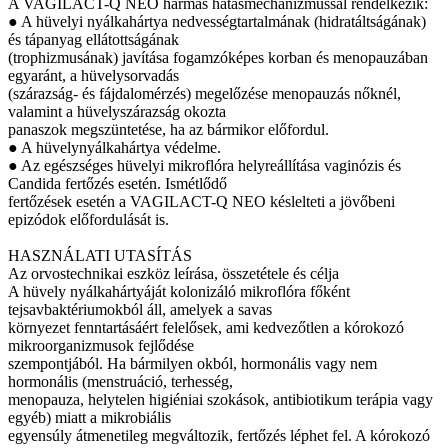
A VAGILACT-Q NEO hármas hatásmechanizmussal rendelkezik:
● A hüvelyi nyálkahártya nedvességtartalmának (hidratáltságának)
és tápanyag ellátottságának
(trophizmusának) javítása fogamzóképes korban és menopauzában
egyaránt, a hüvelysorvadás
(szárazság- és fájdalomérzés) megelőzése menopauzás nőknél,
valamint a hüvelyszárazság okozta
panaszok megszüntetése, ha az bármikor előfordul.
● A hüvelynyálkahártya védelme.
● Az egészséges hüvelyi mikroflóra helyreállítása vaginózis és
Candida fertőzés esetén. Ismétlődő
fertőzések esetén a VAGILACT-Q NEO késlelteti a jövőbeni
epizódok előfordulását is.
HASZNÁLATI UTASÍTÁS
Az orvostechnikai eszköz leírása, összetétele és célja
A hüvely nyálkahártyáját kolonizáló mikroflóra főként
tejsavbaktériumokból áll, amelyek a savas
környezet fenntartásáért felelősek, ami kedvezőtlen a kórokozó
mikroorganizmusok fejlődése
szempontjából. Ha bármilyen okból, hormonális vagy nem
hormonális (menstruáció, terhesség,
menopauza, helytelen higiéniai szokások, antibiotikum terápia vagy
egyéb) miatt a mikrobiális
egyensúly átmenetileg megváltozik, fertőzés léphet fel. A kórokozó