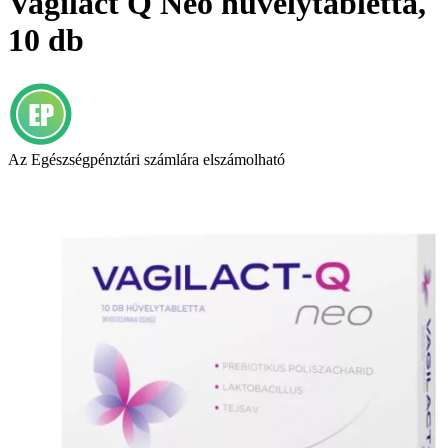
Vagilact Q Neo hüvelytabletta,
10 db
Az Egészségpénztári számlára elszámolható