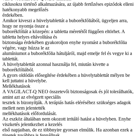
ciklusokra történő alkalmazására, az újabb fertőzéses epizódok elleni
hatékonyabb megelőzés
érdekében.
Amikor kiveszi a hüvelytablettát a buborékfóliából, ügyeljen arra,
hogy ne nyomja össze a
buborékfóliát a közepén: a tabletta méretétől függően eltörhet. A
tabletta helyes eltávolítása és
biztonsága érdekében gyakoroljon enyhe nyomást a buborékfólia
végére, vagy húzza le az
alumíniumot a buborékfólia hátuljáról, majd emelje fel és vegye ki a
tablettát.
A hüvelytablettát azonnal használja fel, miután kivette a
buborékfóliából.
A gyors oldódás elősegítése érdekében a hüvelytablettát mélyen be
kell juttatni a hüvelybe.
Mellékhatások
A VAGILACT-Q NEO összetevői biztonságosak és jól tolerálhatók,
amint azt az elvégzett speciális
tesztek is bizonyítják. A terápiás hatás eléréséhez szükséges adagok
mellett nem jelentették
mellékhatások előfordulását.
Az eszköz általában nem okozott irritáló hatást a hüvelyben. Enyhe
viszketés jelentkezhet a kezelés
első napjaiban, de ez többnyire gyorsan elmúlik. Ha azonban ezek a
tünetek továbbra is fennállnak,