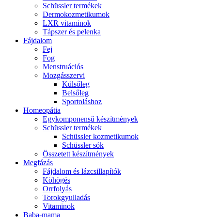
Schüssler termékek
Dermokozmetikumok
LXR vitaminok
Tápszer és pelenka
Fájdalom
Fej
Fog
Menstruációs
Mozgásszervi
Külsőleg
Belsőleg
Sportoláshoz
Homeopátia
Egykomponensű készítmények
Schüssler termékek
Schüssler kozmetikumok
Schüssler sók
Összetett készítmények
Megfázás
Fájdalom és lázcsillapítók
Köhögés
Orrfolyás
Torokgyulladás
Vitaminok
Baba-mama