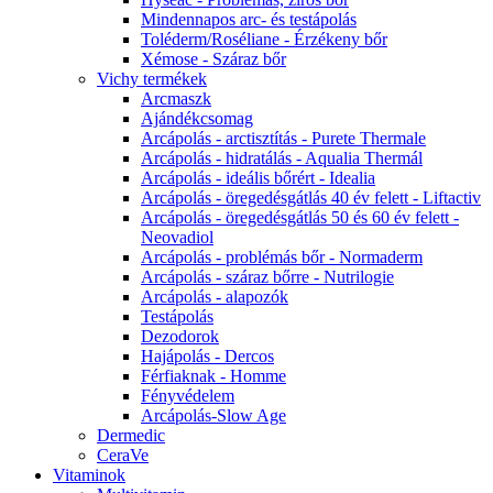
Mindennapos arc- és testápolás
Toléderm/Roséliane - Érzékeny bőr
Xémose - Száraz bőr
Vichy termékek
Arcmaszk
Ajándékcsomag
Arcápolás - arctisztítás - Purete Thermale
Arcápolás - hidratálás - Aqualia Thermál
Arcápolás - ideális bőrért - Idealia
Arcápolás - öregedésgátlás 40 év felett - Liftactiv
Arcápolás - öregedésgátlás 50 és 60 év felett -
Neovadiol
Arcápolás - problémás bőr - Normaderm
Arcápolás - száraz bőrre - Nutrilogie
Arcápolás - alapozók
Testápolás
Dezodorok
Hajápolás - Dercos
Férfiaknak - Homme
Fényvédelem
Arcápolás-Slow Age
Dermedic
CeraVe
Vitaminok