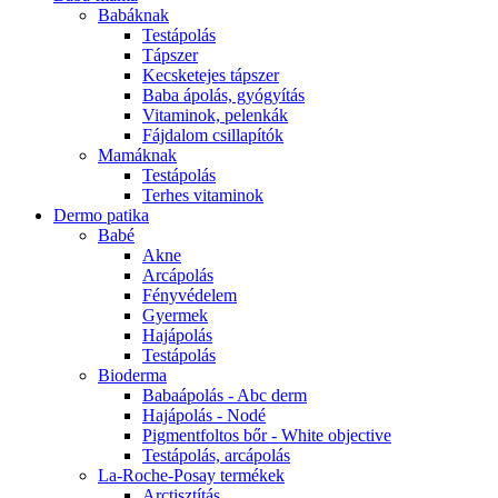
Babáknak
Testápolás
Tápszer
Kecsketejes tápszer
Baba ápolás, gyógyítás
Vitaminok, pelenkák
Fájdalom csillapítók
Mamáknak
Testápolás
Terhes vitaminok
Dermo patika
Babé
Akne
Arcápolás
Fényvédelem
Gyermek
Hajápolás
Testápolás
Bioderma
Babaápolás - Abc derm
Hajápolás - Nodé
Pigmentfoltos bőr - White objective
Testápolás, arcápolás
La-Roche-Posay termékek
Arctisztítás