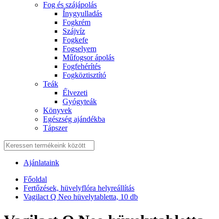
Fog és szájápolás
Í́nygyulladás
Fogkrém
Szájvíz
Fogkefe
Fogselyem
Műfogsor ápolás
Fogfehérítés
Fogköztisztító
Teák
É́lvezeti
Gyógyteák
Könyvek
Egészség ajándékba
Tápszer
Ajánlataink
Főoldal
Fertőzések, hüvelyflóra helyreállítás
Vagilact Q Neo hüvelytabletta, 10 db