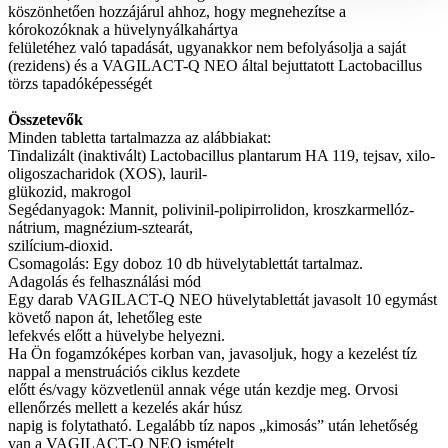
köszönhetően hozzájárul ahhoz, hogy megnehezítse a
kórokozóknak a hüvelynyálkahártya
felületéhez való tapadását, ugyanakkor nem befolyásolja a saját
(rezidens) és a VAGILACT-Q NEO által bejuttatott Lactobacillus
törzs tapadóképességét
Összetevők
Minden tabletta tartalmazza az alábbiakat:
Tindalizált (inaktivált) Lactobacillus plantarum HA 119, tejsav, xilo-
oligoszacharidok (XOS), lauril-
glükozid, makrogol
Segédanyagok: Mannit, polivinil-polipirrolidon, kroszkarmellóz-
nátrium, magnézium-sztearát,
szilícium-dioxid.
Csomagolás: Egy doboz 10 db hüvelytablettát tartalmaz.
Adagolás és felhasználási mód
Egy darab VAGILACT-Q NEO hüvelytablettát javasolt 10 egymást
követő napon át, lehetőleg este
lefekvés előtt a hüvelybe helyezni.
Ha Ön fogamzóképes korban van, javasoljuk, hogy a kezelést tíz
nappal a menstruációs ciklus kezdete
előtt és/vagy közvetlenül annak vége után kezdje meg. Orvosi
ellenőrzés mellett a kezelés akár húsz
napig is folytatható. Legalább tíz napos „kimosás” után lehetőség
van a VAGILACT-Q NEO ismételt