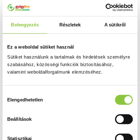
Puffadás, görcs
Probiotikum
Gyomorégés, savtúltenges
Máj és epe betegség
Beleegyezés
Részletek
A sütikről
Emésztést elősegítő
Érzékszervek
Szem
Orr
Ez a weboldal sütiket használ
Fül
Húgyutak
Sütiket használunk a tartalmak és hirdetések személyre
Női problémák
szabásához, közösségi funkciók biztosításához,
Betétek, tamponok
Klimax
valamint weboldalforgalmunk elemzéséhez.
Terhességi tesztek
Fogamzásgátlás, síkosítók, potencia
Fertőzések, hüvelyflóra helyreállítás
Inkontinencia
Hozzájárulás
Férfi problémák
Elengedhetetlen
kiválasztása
Prosztata
Potencia
Szív és érrrendszer
Beállítások
Aranyér
Visszér
Koleszterinszint csökkentők, omega 3
Vérnyomás és szív gyógyszerei
Statisztikai