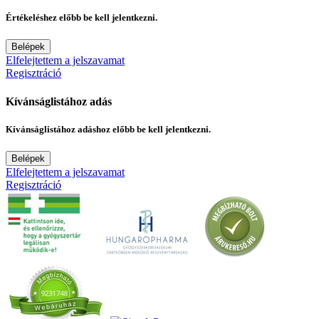
Értékeléshez előbb be kell jelentkezni.
Belépek
Elfelejtettem a jelszavamat
Regisztráció
Kívánságlistához adás
Kívánságlistához adáshoz előbb be kell jelentkezni.
Belépek
Elfelejtettem a jelszavamat
Regisztráció