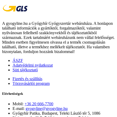
A gyogyline.hu a Gyógyhír Gyógyszertár webáruháza. A honlapon
található információk a gyártóktól, forgalmazóktól, valamint
nyilvánosan fellelhető szakkönyvekből és tájékoztatókból
származnak. Ezek tartalmáért webáruházunk nem vállal felelősséget.
Minden esetben figyelmesen olvassa el a termék csomagolásán
található, illetve a termékhez mellékelt tájékoztatót. Ha valamiben
bizonytalan, forduljon hozzánk bizalommal!
ÁSZF
Adatvédelmi nyilatkozat
Süti tájékoztató
Fizetés és szállítás
Törzsvásárlói program
Elérhetőségek
Mobil:
+36 20 666-7700
E-mail:
gyogyline@gyogyline.hu
Gyógyhír Patika, Budapest, Teleki László tér 5, 1086