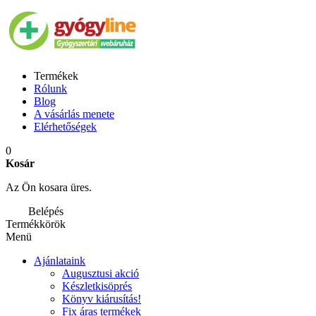
Termékek
Rólunk
Blog
A vásárlás menete
Elérhetőségek
0
Kosár
Az Ön kosara üres.
Belépés
Termékkörök
Menü
Ajánlataink
Augusztusi akció
Készletkisöprés
Könyv kiárusítás!
Fix áras termékek