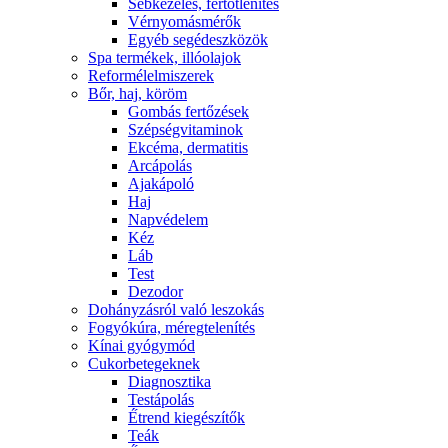
Sebkezelés, fertőtlenítés
Vérnyomásmérők
Egyéb segédeszközök
Spa termékek, illóolajok
Reformélelmiszerek
Bőr, haj, köröm
Gombás fertőzések
Szépségvitaminok
Ekcéma, dermatitis
Arcápolás
Ajakápoló
Haj
Napvédelem
Kéz
Láb
Test
Dezodor
Dohányzásról való leszokás
Fogyókúra, méregtelenítés
Kínai gyógymód
Cukorbetegeknek
Diagnosztika
Testápolás
É́trend kiegészítők
Teák