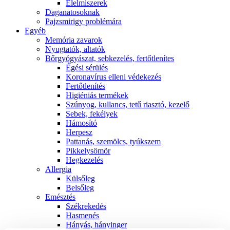
É́lelmiszerek
Daganatosoknak
Pajzsmirigy problémára
Egyéb
Memória zavarok
Nyugtatók, altatók
Bőrgyógyászat, sebkezelés, fertőtlenítes
É́gési sérülés
Koronavírus elleni védekezés
Fertőtlenítés
Higiéniás termékek
Szúnyog, kullancs, tetű riasztó, kezelő
Sebek, fekélyek
Hámosító
Herpesz
Pattanás, szemölcs, tyúkszem
Pikkelysömör
Hegkezelés
Allergia
Külsőleg
Belsőleg
Emésztés
Székrekedés
Hasmenés
Hányás, hányinger