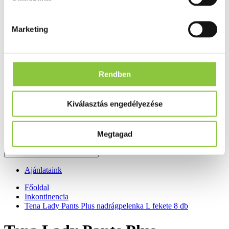
Fog és szájápolás
Í́nygyulladás
Fogkrém
Marketing
Szájvíz
Fogkefe
Fogselyem
Műfogsor ápolás
Fogfehérítés
Rendben
Fogköztisztító
Teák
É́lvezeti
Kiválasztás engedélyezése
Gyógyteák
Könyvek
Egészség ajándékba
Tápszer
Megtagad
Ajánlataink
Főoldal
Inkontinencia
Tena Lady Pants Plus nadrágpelenka L fekete 8 db