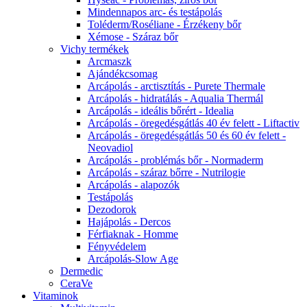
Mindennapos arc- és testápolás
Toléderm/Roséliane - Érzékeny bőr
Xémose - Száraz bőr
Vichy termékek
Arcmaszk
Ajándékcsomag
Arcápolás - arctisztítás - Purete Thermale
Arcápolás - hidratálás - Aqualia Thermál
Arcápolás - ideális bőrért - Idealia
Arcápolás - öregedésgátlás 40 év felett - Liftactiv
Arcápolás - öregedésgátlás 50 és 60 év felett -
Neovadiol
Arcápolás - problémás bőr - Normaderm
Arcápolás - száraz bőrre - Nutrilogie
Arcápolás - alapozók
Testápolás
Dezodorok
Hajápolás - Dercos
Férfiaknak - Homme
Fényvédelem
Arcápolás-Slow Age
Dermedic
CeraVe
Vitaminok