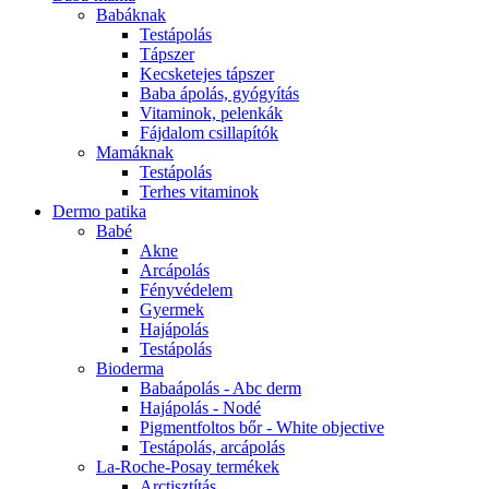
Babáknak
Testápolás
Tápszer
Kecsketejes tápszer
Baba ápolás, gyógyítás
Vitaminok, pelenkák
Fájdalom csillapítók
Mamáknak
Testápolás
Terhes vitaminok
Dermo patika
Babé
Akne
Arcápolás
Fényvédelem
Gyermek
Hajápolás
Testápolás
Bioderma
Babaápolás - Abc derm
Hajápolás - Nodé
Pigmentfoltos bőr - White objective
Testápolás, arcápolás
La-Roche-Posay termékek
Arctisztítás