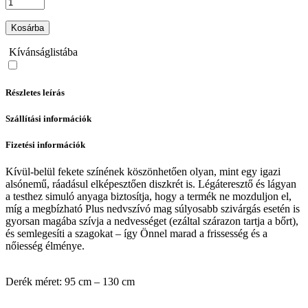
Kosárba
Kívánságlistába
Részletes leírás
Szállítási információk
Fizetési információk
Kívül-belül fekete színének köszönhetően olyan, mint egy igazi
alsónemű, ráadásul elképesztően diszkrét is. Légáteresztő és lágyan
a testhez simuló anyaga biztosítja, hogy a termék ne mozduljon el,
míg a megbízható Plus nedvszívó mag súlyosabb szivárgás esetén is
gyorsan magába szívja a nedvességet (ezáltal szárazon tartja a bőrt),
és semlegesíti a szagokat – így Önnel marad a frissesség és a
nőiesség élménye.
Derék méret: 95 cm – 130 cm