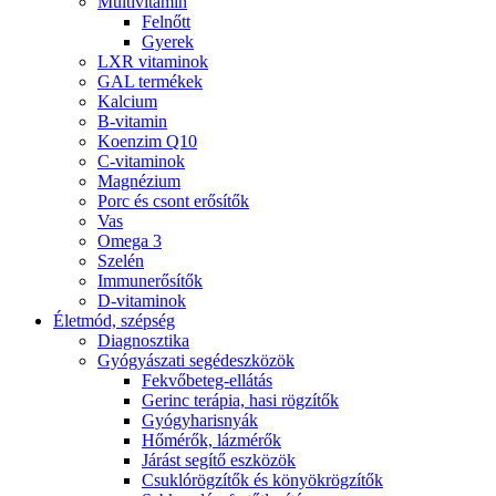
Multivitamin
Felnőtt
Gyerek
LXR vitaminok
GAL termékek
Kalcium
B-vitamin
Koenzim Q10
C-vitaminok
Magnézium
Porc és csont erősítők
Vas
Omega 3
Szelén
Immunerősítők
D-vitaminok
Életmód, szépség
Diagnosztika
Gyógyászati segédeszközök
Fekvőbeteg-ellátás
Gerinc terápia, hasi rögzítők
Gyógyharisnyák
Hőmérők, lázmérők
Járást segítő eszközök
Csuklórögzítők és könyökrögzítők