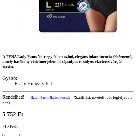
A TENA Lady Pants Noir egy fekete színű, elegáns inkontinencia-fehérnemű,
amely hatékony védelmet jelent középsúlyos és súlyos vizeletszivárgás
esetén.
Gyártó:
Essity Hungary Kft.
Rendelhető
(Szállítási, átvételi idő: legfeljebb 3
Hasonló termékeket keresek
nap)
5 752 Ft
719 Ft/db