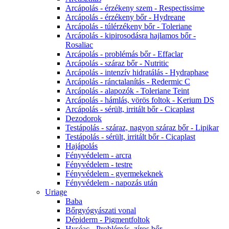
Arcápolás - érzékeny szem - Respectissime
Arcápolás - érzékeny bőr - Hydreane
Arcápolás - túlérzékeny bőr - Toleriane
Arcápolás - kipirosodásra hajlamos bőr -
Rosaliac
Arcápolás - problémás bőr - Effaclar
Arcápolás - száraz bőr - Nutritic
Arcápolás - intenzív hidratálás - Hydraphase
Arcápolás - ránctalanítás - Redermic C
Arcápolás - alapozók - Toleriane Teint
Arcápolás - hámlás, vörös foltok - Kerium DS
Arcápolás - sérült, irritált bőr - Cicaplast
Dezodorok
Testápolás - száraz, nagyon száraz bőr - Lipikar
Testápolás - sérült, irritált bőr - Cicaplast
Hajápolás
Fényvédelem - arcra
Fényvédelem - testre
Fényvédelem - gyermekeknek
Fényvédelem - napozás után
Uriage
Baba
Bőrgyógyászati vonal
Dépiderm - Pigmentfoltok
Hyséac - Problémás, zíros bőr