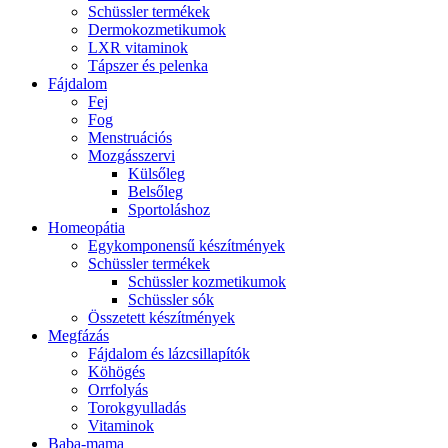
Schüssler termékek
Dermokozmetikumok
LXR vitaminok
Tápszer és pelenka
Fájdalom
Fej
Fog
Menstruációs
Mozgásszervi
Külsőleg
Belsőleg
Sportoláshoz
Homeopátia
Egykomponensű készítmények
Schüssler termékek
Schüssler kozmetikumok
Schüssler sók
Összetett készítmények
Megfázás
Fájdalom és lázcsillapítók
Köhögés
Orrfolyás
Torokgyulladás
Vitaminok
Baba-mama