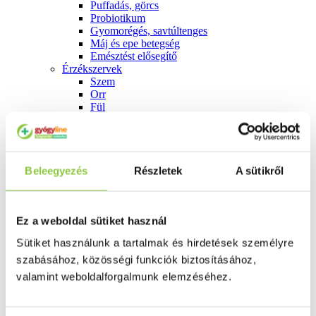
Puffadás, görcs
Probiotikum
Gyomorégés, savtúltenges
Máj és epe betegség
Emésztést elősegítő
Érzékszervek
Szem
Orr
Fül
Húgyutak
Női problémák
Betétek, tamponok
Klimax
Beleegyezés
Terhességi tesztek
Részletek
A sütikről
Fogamzásgátlás, síkosítók, potencia
Fertőzések, hüvelyflóra helyreállítás
Inkontinencia
Ez a weboldal sütiket használ
Férfi problémák
Prosztata
Sütiket használunk a tartalmak és hirdetések személyre
Potencia
Szív és érrrendszer
szabásához, közösségi funkciók biztosításához,
Aranyér
valamint weboldalforgalmunk elemzéséhez.
Visszér
Koleszterinszint csökkentők, omega 3
Vérnyomás és szív gyógyszerei