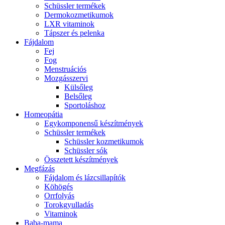
Schüssler termékek
Dermokozmetikumok
LXR vitaminok
Tápszer és pelenka
Fájdalom
Fej
Fog
Menstruációs
Mozgásszervi
Külsőleg
Belsőleg
Sportoláshoz
Homeopátia
Egykomponensű készítmények
Schüssler termékek
Schüssler kozmetikumok
Schüssler sók
Összetett készítmények
Megfázás
Fájdalom és lázcsillapítók
Köhögés
Orrfolyás
Torokgyulladás
Vitaminok
Baba-mama