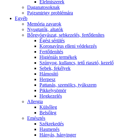
É́lelmiszerek
Daganatosoknak
Pajzsmirigy problémára
Egyéb
Memória zavarok
Nyugtatók, altatók
Bőrgyógyászat, sebkezelés, fertőtlenítes
É́gési sérülés
Koronavírus elleni védekezés
Fertőtlenítés
Higiéniás termékek
Szúnyog, kullancs, tetű riasztó, kezelő
Sebek, fekélyek
Hámosító
Herpesz
Pattanás, szemölcs, tyúkszem
Pikkelysömör
Hegkezelés
Allergia
Külsőleg
Belsőleg
Emésztés
Székrekedés
Hasmenés
Hányás, hányinger