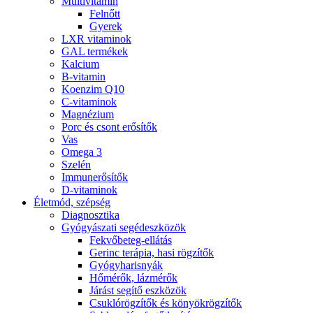
Multivitamin
Felnőtt
Gyerek
LXR vitaminok
GAL termékek
Kalcium
B-vitamin
Koenzim Q10
C-vitaminok
Magnézium
Porc és csont erősítők
Vas
Omega 3
Szelén
Immunerősítők
D-vitaminok
Életmód, szépség
Diagnosztika
Gyógyászati segédeszközök
Fekvőbeteg-ellátás
Gerinc terápia, hasi rögzítők
Gyógyharisnyák
Hőmérők, lázmérők
Járást segítő eszközök
Csuklórögzítők és könyökrögzítők