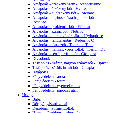
Arcápolás - érzékeny szem - Respectissime
Arcápolás - érzékeny bőr - Hydreane
Arcápolás - túlérzékeny bőr - Toleriane
Arcápolás - kipirosodásra hajlamos bőr -
Rosaliac
Arcápolás - problémás bőr - Effaclar
Arcápolás - száraz bőr - Nutritic
Arcápolás - intenzív hidratálás - Hydraphase
Arcápolás - ránctalanítás - Redermic C
Arcápolás - alapozók - Toleriane Teint
Arcápolás - hámlás, vörös foltok - Kerium DS
Arcápolás - sérült, irritált bőr - Cicaplast
Dezodorok
Testápolás - száraz, nagyon száraz bőr - Lipikar
Testápolás - sérült, irritált bőr - Cicaplast
Hajápolás
Fényvédelem - arcra
Fényvédelem - testre
Fényvédelem - gyermekeknek
Fényvédelem - napozás után
Uriage
Baba
Bőrgyógyászati vonal
Dépiderm - Pigmentfoltok
Hyséac - Problémás, zíros bőr