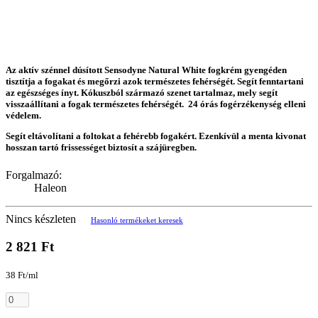
Az aktív szénnel dúsított Sensodyne Natural White fogkrém gyengéden
tisztítja a fogakat és megőrzi azok természetes fehérségét. Segít fenntartani
az egészséges ínyt. Kókuszból származó szenet tartalmaz, mely segít
visszaállítani a fogak természetes fehérségét. 24 órás fogérzékenység elleni
védelem.
Segít eltávolítani a foltokat a fehérebb fogakért. Ezenkívül a menta kivonat
hosszan tartó frissességet biztosít a szájüregben.
Forgalmazó:
Haleon
Nincs készleten
Hasonló termékeket keresek
2 821 Ft
38 Ft/ml