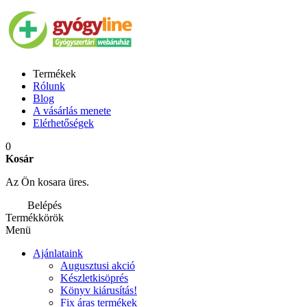
Termékek
Rólunk
Blog
A vásárlás menete
Elérhetőségek
0
Kosár
Az Ön kosara üres.
Belépés
Termékkörök
Menü
Ajánlataink
Augusztusi akció
Készletkisöprés
Könyv kiárusítás!
Fix áras termékek