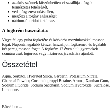
az aktív szénnek köszönhetően visszaállítja a fogak
természetes fehérségét,
véd a fogszuvasodás ellen,
megőrzi a fogíny egészségét,
nátrium-fluoridot tartalmaz.
A fogkrém használata:
Vigye fel egy puha fogkefére és körkörös mozdulatokkal mosson
fogat. Naponta legalább kétszer használjon fogkrémet, és legalább
két percig mosson fogat. A fogkrém 12 éven aluli gyermekek
számára csak fogorvos vagy háziorvos javaslatára ajánlott.
Összetétel
Aqua, Sorbitol, Hydrated Silica, Glycerin, Potassium Nitrate,
Charcoal Powder, Cocamidopropyl Betaine, Aroma, Xanthan Gum,
Sodium Fluoride, Sodium Saccharin, Sodium Hydroxide, Sucralose,
Limonene.
Bővebben ...