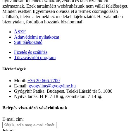
nyilvánosan fellelhető szakkönyvekből és tájékoztatókból
származnak. Ezek tartalmáért webáruházunk nem vállal felelősséget.
Minden esetben figyelmesen olvassa el a termék csomagolásán
található, illetve a termékhez mellékelt tájékoztatót. Ha valamiben
bizonytalan, forduljon hozzánk bizalommal!
ÁSZF
Adatvédelmi nyilatkozat
Süti tájékoztató
Fizetés és szállítás
Törzsvásárlói program
Elérhetőségek
Mobil:
+36 20 666-7700
E-mail:
gyogyline@gyogyline.hu
Gyógyhír Patika, Budapest, Teleki László tér 5, 1086
Nyitva tartás: H-P: 7-18-ig, szombaton: 7-14-ig.
Belépés visszatérő vásárlóinknak
E-mail cím:
Jelszó: