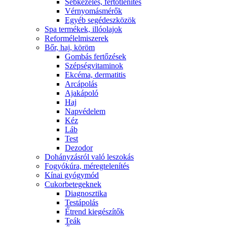
Sebkezelés, fertőtlenítés
Vérnyomásmérők
Egyéb segédeszközök
Spa termékek, illóolajok
Reformélelmiszerek
Bőr, haj, köröm
Gombás fertőzések
Szépségvitaminok
Ekcéma, dermatitis
Arcápolás
Ajakápoló
Haj
Napvédelem
Kéz
Láb
Test
Dezodor
Dohányzásról való leszokás
Fogyókúra, méregtelenítés
Kínai gyógymód
Cukorbetegeknek
Diagnosztika
Testápolás
É́trend kiegészítők
Teák