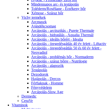
Mindennapos arc- és testápolás
Toléderm/Roséliane - Érzékeny bőr
Xémose - Száraz bőr
Vichy termékek
Arcmaszk
Ajándékcsomag
Arcápolás - arctisztítás - Purete Thermale
Arcápolás - hidratálás - Aqualia Thermál
Arcápolás - ideális bőrért - Idealia
Arcápolás - öregedésgátlás 40 év felett - Liftactiv
Arcápolás - öregedésgátlás 50 és 60 év felett -
Neovadiol
Arcápolás - problémás bőr - Normaderm
Arcápolás - száraz bőrre - Nutrilogie
Arcápolás - alapozók
Testápolás
Dezodorok
Hajápolás - Dercos
Férfiaknak - Homme
Fényvédelem
Arcápolás-Slow Age
Dermedic
CeraVe
Vitaminok