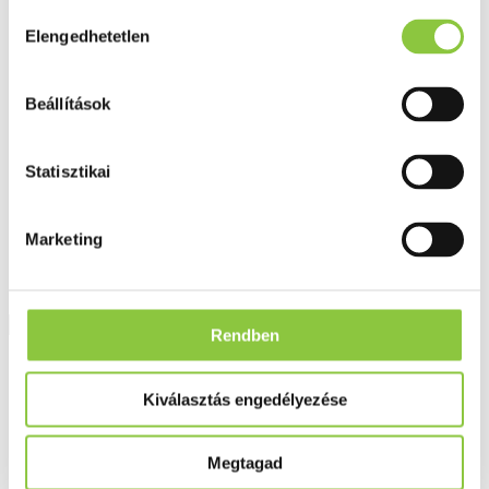
Fog és szájápolás
Hozzájárulás
Í́nygyulladás
Elengedhetetlen
kiválasztása
Fogkrém
Szájvíz
Fogkefe
Beállítások
Fogselyem
Műfogsor ápolás
Fogfehérítés
Fogköztisztító
Statisztikai
Teák
É́lvezeti
Gyógyteák
Marketing
Könyvek
Egészség ajándékba
Tápszer
Rendben
Ajánlataink
Kiválasztás engedélyezése
Főoldal
Fogkrém
Sensodyne natural white charcoal fogkrém 75 ml
Megtagad