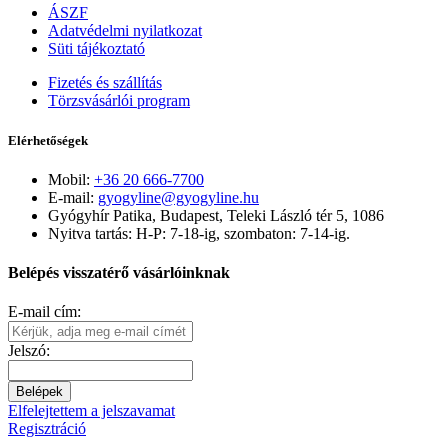
ÁSZF
Adatvédelmi nyilatkozat
Süti tájékoztató
Fizetés és szállítás
Törzsvásárlói program
Elérhetőségek
Mobil:
+36 20 666-7700
E-mail:
gyogyline@gyogyline.hu
Gyógyhír Patika, Budapest, Teleki László tér 5, 1086
Nyitva tartás: H-P: 7-18-ig, szombaton: 7-14-ig.
Belépés visszatérő vásárlóinknak
E-mail cím:
Jelszó:
Belépek
Elfelejtettem a jelszavamat
Regisztráció