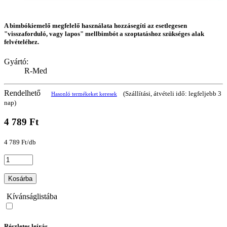
A bimbókiemelő megfelelő használata hozzásegíti az esetlegesen
"visszaforduló, vagy lapos" mellbimbót a szoptatáshoz szükséges alak
felvételéhez.
Gyártó:
R-Med
Rendelhető
(Szállítási, átvételi idő: legfeljebb 3
Hasonló termékeket keresek
nap)
4 789 Ft
4 789 Ft/db
Kosárba
Kívánságlistába
Részletes leírás