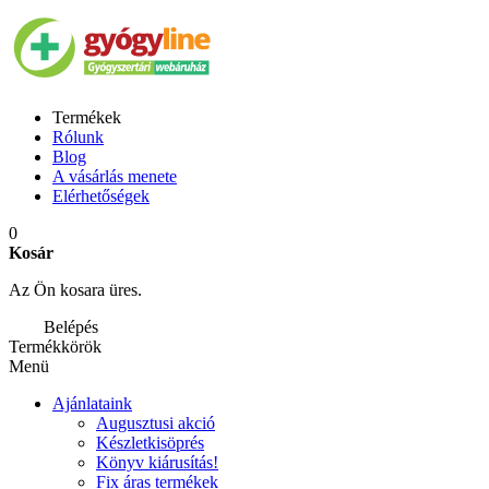
Termékek
Rólunk
Blog
A vásárlás menete
Elérhetőségek
0
Kosár
Az Ön kosara üres.
Belépés
Termékkörök
Menü
Ajánlataink
Augusztusi akció
Készletkisöprés
Könyv kiárusítás!
Fix áras termékek