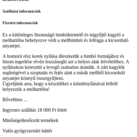
Szállítási információk
Fizetési információk
Ez a különleges finomságú bimbókiemelő és tejgyűjtő kagyló a
melltartóba behelyezve védi a mellbimbót és felfogja a kicsorduló
anyatejet.
A homorú rész kerek nyílása illeszkedik a bimbó formájához és
finom ingerlése révén hozzásegíti azt a helyes alak felvételéhez. A
nyílásokon keresztül a levegő szabadon áramlik. A zárt kagylók
segítségével a szoptatás és fejés alatt a másik mellből kicsorduló
anyatejet könnyű összegyűjteni.
Ügyeljünk arra, hogy a készüléket a kiöntõnyílásával felfelé
helyezzük a melltartóba!
Bővebben ...
Ingyenes szállítás 18 000 Ft felett
Minőségellenőrzött termékek
Valós gyógyszertári háttér