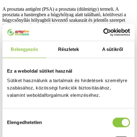
A prosztata antigént (PSA) a prosztata (dülmirigy) termeli. A
prosztata a hasüregben a húgyhólyag alatt található, körülveszi a
húgycsőnyílás hólyagból kivezető szakaszát és jelentős szerepet
játszik az ondó termelésében. A prosztata-antigén szintjének
változása fontos információval szolgál a prosztata állapotáról. Így a
normál érték feletti szint patológiás (abnormális) elváltozásokra
utalhat (jóindulatú megnagyobbodás, prosztata-gyulladás, rákos
elváltozás stb.).
Beleegyezés
Részletek
A sütikről
A doboz tartalmazza a teszt elvégzéséhez szükséges összes eszközt:
1 db lezárt alufólia tasak, benne a tesztkazetta, műanyag pipetta.
Ez a weboldal sütiket használ
1 db fiola, benne 1 ml hígító oldat.
Sütiket használunk a tartalmak és hirdetések személyre
szabásához, közösségi funkciók biztosításához,
1 db steril lándzsa a vérvételhez.
valamint weboldalforgalmunk elemzéséhez.
Használati útmutató.
Szükséges, de nem mellékelt anyagok: törlővatta és 70%-os alkohol.
Hozzájárulás
Bővebben ...
Elengedhetetlen
kiválasztása
Ingyenes szállítás 18 000 Ft felett