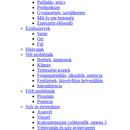
Puffadás, görcs
Probiotikum
Gyomorégés, savtúltenges
Máj és epe betegség
Emésztést elősegítő
Érzékszervek
Szem
Orr
Fül
Húgyutak
Női problémák
Betétek, tamponok
Klimax
Terhességi tesztek
Fogamzásgátlás, síkosítók, potencia
Fertőzések, hüvelyflóra helyreállítás
Inkontinencia
Férfi problémák
Prosztata
Potencia
Szív és érrrendszer
Aranyér
Visszér
Koleszterinszint csökkentők, omega 3
Vérnyomás és szív gyógyszerei