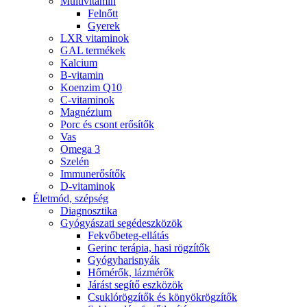
Multivitamin
Felnőtt
Gyerek
LXR vitaminok
GAL termékek
Kalcium
B-vitamin
Koenzim Q10
C-vitaminok
Magnézium
Porc és csont erősítők
Vas
Omega 3
Szelén
Immunerősítők
D-vitaminok
Életmód, szépség
Diagnosztika
Gyógyászati segédeszközök
Fekvőbeteg-ellátás
Gerinc terápia, hasi rögzítők
Gyógyharisnyák
Hőmérők, lázmérők
Járást segítő eszközök
Csuklórögzítők és könyökrögzítők