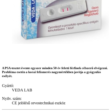
A PSA-tesztet évente egyszer minden 50 év feletti férfinek célszerű elvégezni.
Probléma esetén a korai felismerés nagymértékben javítja a gyógyulás
esélyét.
Gyártó:
VEDA LAB
Nyilv. szám:
CE jelölésű orvostechnikai eszköz