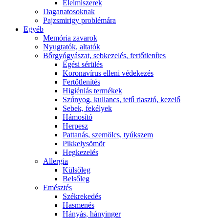
É́lelmiszerek
Daganatosoknak
Pajzsmirigy problémára
Egyéb
Memória zavarok
Nyugtatók, altatók
Bőrgyógyászat, sebkezelés, fertőtlenítes
É́gési sérülés
Koronavírus elleni védekezés
Fertőtlenítés
Higiéniás termékek
Szúnyog, kullancs, tetű riasztó, kezelő
Sebek, fekélyek
Hámosító
Herpesz
Pattanás, szemölcs, tyúkszem
Pikkelysömör
Hegkezelés
Allergia
Külsőleg
Belsőleg
Emésztés
Székrekedés
Hasmenés
Hányás, hányinger