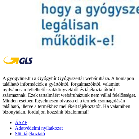
A gyogyline.hu a Gyógyhír Gyógyszertár webáruháza. A honlapon
található információk a gyártóktól, forgalmazóktól, valamint
nyilvánosan fellelhető szakkönyvekből és tájékoztatókból
származnak. Ezek tartalmáért webáruházunk nem vállal felelősséget.
Minden esetben figyelmesen olvassa el a termék csomagolásán
található, illetve a termékhez mellékelt tájékoztatót. Ha valamiben
bizonytalan, forduljon hozzánk bizalommal!
ÁSZF
Adatvédelmi nyilatkozat
Süti tájékoztató