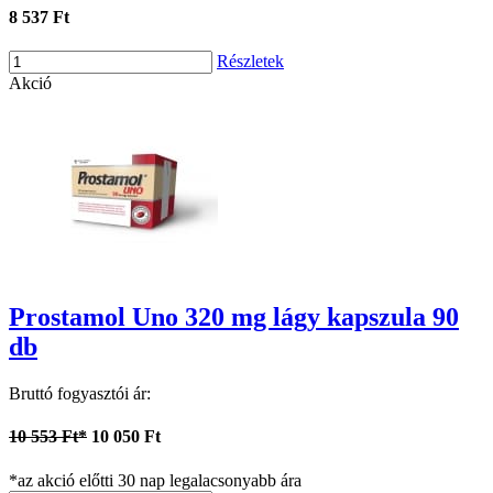
8 537 Ft
Részletek
Akció
Prostamol Uno 320 mg lágy kapszula 90
db
Bruttó fogyasztói ár:
10 553 Ft*
10 050 Ft
*az akció előtti 30 nap legalacsonyabb ára