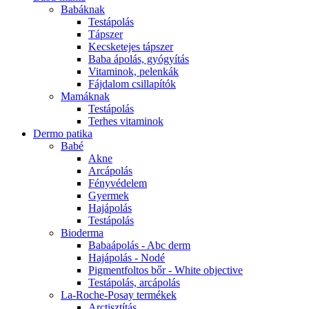
Babáknak
Testápolás
Tápszer
Kecsketejes tápszer
Baba ápolás, gyógyítás
Vitaminok, pelenkák
Fájdalom csillapítók
Mamáknak
Testápolás
Terhes vitaminok
Dermo patika
Babé
Akne
Arcápolás
Fényvédelem
Gyermek
Hajápolás
Testápolás
Bioderma
Babaápolás - Abc derm
Hajápolás - Nodé
Pigmentfoltos bőr - White objective
Testápolás, arcápolás
La-Roche-Posay termékek
Arctisztítás