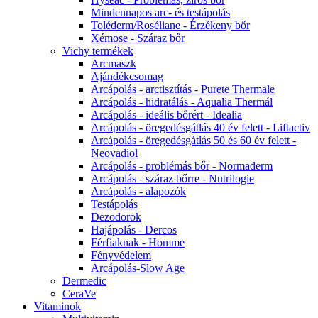
Mindennapos arc- és testápolás
Toléderm/Roséliane - Érzékeny bőr
Xémose - Száraz bőr
Vichy termékek
Arcmaszk
Ajándékcsomag
Arcápolás - arctisztítás - Purete Thermale
Arcápolás - hidratálás - Aqualia Thermál
Arcápolás - ideális bőrért - Idealia
Arcápolás - öregedésgátlás 40 év felett - Liftactiv
Arcápolás - öregedésgátlás 50 és 60 év felett -
Neovadiol
Arcápolás - problémás bőr - Normaderm
Arcápolás - száraz bőrre - Nutrilogie
Arcápolás - alapozók
Testápolás
Dezodorok
Hajápolás - Dercos
Férfiaknak - Homme
Fényvédelem
Arcápolás-Slow Age
Dermedic
CeraVe
Vitaminok