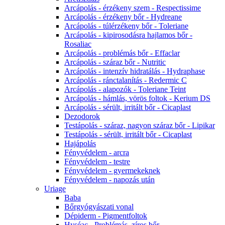
Arcápolás - érzékeny szem - Respectissime
Arcápolás - érzékeny bőr - Hydreane
Arcápolás - túlérzékeny bőr - Toleriane
Arcápolás - kipirosodásra hajlamos bőr -
Rosaliac
Arcápolás - problémás bőr - Effaclar
Arcápolás - száraz bőr - Nutritic
Arcápolás - intenzív hidratálás - Hydraphase
Arcápolás - ránctalanítás - Redermic C
Arcápolás - alapozók - Toleriane Teint
Arcápolás - hámlás, vörös foltok - Kerium DS
Arcápolás - sérült, irritált bőr - Cicaplast
Dezodorok
Testápolás - száraz, nagyon száraz bőr - Lipikar
Testápolás - sérült, irritált bőr - Cicaplast
Hajápolás
Fényvédelem - arcra
Fényvédelem - testre
Fényvédelem - gyermekeknek
Fényvédelem - napozás után
Uriage
Baba
Bőrgyógyászati vonal
Dépiderm - Pigmentfoltok
Hyséac - Problémás, zíros bőr