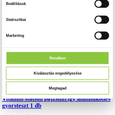
Minőségellenőrzött termékek
Beállítások
Valós gyógyszertári háttér
Statisztikai
Folyamatos akciók
Ezek is érdekelhetik Önt
Marketing
Rendben
Kiválasztás engedélyezése
Megtagad
Vitamin station pajzsmirigy alulműködés
gyorsteszt 1 db