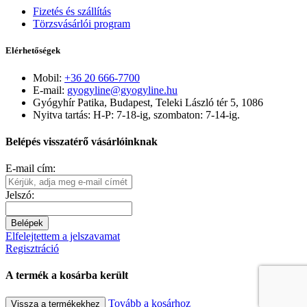
Fizetés és szállítás
Törzsvásárlói program
Elérhetőségek
Mobil:
+36 20 666-7700
E-mail:
gyogyline@gyogyline.hu
Gyógyhír Patika, Budapest, Teleki László tér 5, 1086
Nyitva tartás: H-P: 7-18-ig, szombaton: 7-14-ig.
Belépés visszatérő vásárlóinknak
E-mail cím:
Jelszó:
Belépek
Elfelejtettem a jelszavamat
Regisztráció
A termék a kosárba került
Tovább a kosárhoz
Vissza a termékekhez