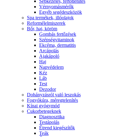
Sebkezelés, fertőtlenítés
Vérnyomásmérők
Egyéb segédeszközök
Spa termékek, illóolajok
Reformélelmiszerek
Bőr, haj, köröm
Gombás fertőzések
Szépségvitaminok
Ekcéma, dermatitis
Arcápolás
Ajakápoló
Haj
Napvédelem
Kéz
Láb
Test
Dezodor
Dohányzásról való leszokás
Fogyókúra, méregtelenítés
Kínai gyógymód
Cukorbetegeknek
Diagnosztika
Testápolás
É́trend kiegészítők
Teák