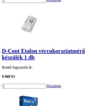
Részletek
D-Cont Etalon vércukorszintmérő
készülék 1 db
Bruttó fogyasztói ár:
9 989 Ft
Részletek