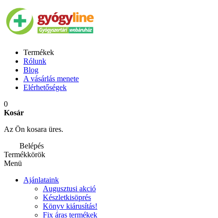
Termékek
Rólunk
Blog
A vásárlás menete
Elérhetőségek
0
Kosár
Az Ön kosara üres.
Belépés
Termékkörök
Menü
Ajánlataink
Augusztusi akció
Készletkisöprés
Könyv kiárusítás!
Fix áras termékek