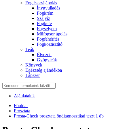
Fog és szájápolás
Í́nygyulladás
Fogkrém
Szájvíz
Fogkefe
Fogselyem
Műfogsor ápolás
Fogfehérítés
Fogköztisztító
Teák
É́lvezeti
Gyógyteák
Könyvek
Egészség ajándékba
Tápszer
Ajánlataink
Főoldal
Prosztata
Prosta-Check prosztata öndiagnosztikai teszt 1 db