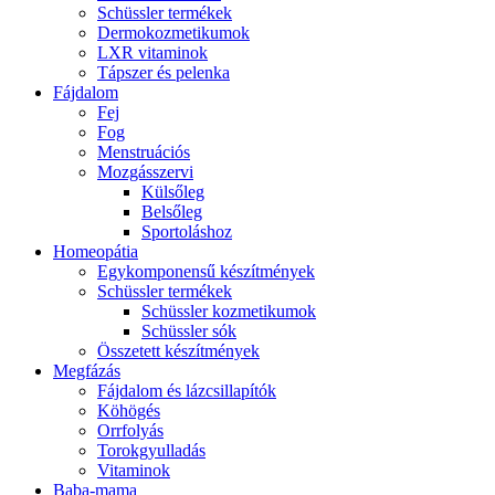
Schüssler termékek
Dermokozmetikumok
LXR vitaminok
Tápszer és pelenka
Fájdalom
Fej
Fog
Menstruációs
Mozgásszervi
Külsőleg
Belsőleg
Sportoláshoz
Homeopátia
Egykomponensű készítmények
Schüssler termékek
Schüssler kozmetikumok
Schüssler sók
Összetett készítmények
Megfázás
Fájdalom és lázcsillapítók
Köhögés
Orrfolyás
Torokgyulladás
Vitaminok
Baba-mama