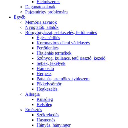
É́lelmiszerek
Daganatosoknak
Pajzsmirigy problémára
Egyéb
Memória zavarok
Nyugtatók, altatók
Bőrgyógyászat, sebkezelés, fertőtlenítes
É́gési sérülés
Koronavírus elleni védekezés
Fertőtlenítés
Higiéniás termékek
Szúnyog, kullancs, tetű riasztó, kezelő
Sebek, fekélyek
Hámosító
Herpesz
Pattanás, szemölcs, tyúkszem
Pikkelysömör
Hegkezelés
Allergia
Külsőleg
Belsőleg
Emésztés
Székrekedés
Hasmenés
Hányás, hányinger