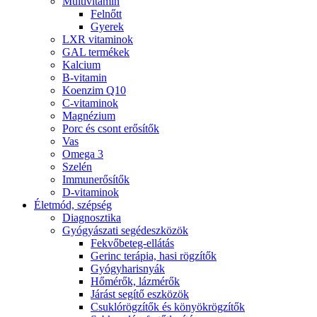
Multivitamin
Felnőtt
Gyerek
LXR vitaminok
GAL termékek
Kalcium
B-vitamin
Koenzim Q10
C-vitaminok
Magnézium
Porc és csont erősítők
Vas
Omega 3
Szelén
Immunerősítők
D-vitaminok
Életmód, szépség
Diagnosztika
Gyógyászati segédeszközök
Fekvőbeteg-ellátás
Gerinc terápia, hasi rögzítők
Gyógyharisnyák
Hőmérők, lázmérők
Járást segítő eszközök
Csuklórögzítők és könyökrögzítők