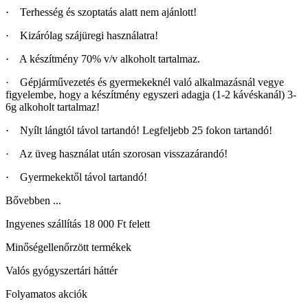
· Terhesség és szoptatás alatt nem ajánlott!
· Kizárólag szájüregi használatra!
· A készítmény 70% v/v alkoholt tartalmaz.
· Gépjárművezetés és gyermekeknél való alkalmazásnál vegye
figyelembe, hogy a készítmény egyszeri adagja (1-2 kávéskanál) 3-
6g alkoholt tartalmaz!
· Nyílt lángtól távol tartandó! Legfeljebb 25 fokon tartandó!
· Az üveg használat után szorosan visszazárandó!
· Gyermekektől távol tartandó!
Bővebben ...
Ingyenes szállítás 18 000 Ft felett
Minőségellenőrzött termékek
Valós gyógyszertári háttér
Folyamatos akciók