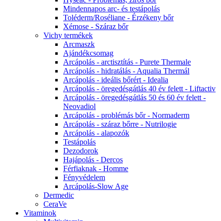
Mindennapos arc- és testápolás
Toléderm/Roséliane - Érzékeny bőr
Xémose - Száraz bőr
Vichy termékek
Arcmaszk
Ajándékcsomag
Arcápolás - arctisztítás - Purete Thermale
Arcápolás - hidratálás - Aqualia Thermál
Arcápolás - ideális bőrért - Idealia
Arcápolás - öregedésgátlás 40 év felett - Liftactiv
Arcápolás - öregedésgátlás 50 és 60 év felett -
Neovadiol
Arcápolás - problémás bőr - Normaderm
Arcápolás - száraz bőrre - Nutrilogie
Arcápolás - alapozók
Testápolás
Dezodorok
Hajápolás - Dercos
Férfiaknak - Homme
Fényvédelem
Arcápolás-Slow Age
Dermedic
CeraVe
Vitaminok