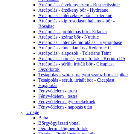
Arcápolás - érzékeny szem - Respectissime
Arcápolás - érzékeny bőr - Hydreane
Arcápolás - túlérzékeny bőr - Toleriane
Arcápolás - kipirosodásra hajlamos bőr -
Rosaliac
Arcápolás - problémás bőr - Effaclar
Arcápolás - száraz bőr - Nutritic
Arcápolás - intenzív hidratálás - Hydraphase
Arcápolás - ránctalanítás - Redermic C
Arcápolás - alapozók - Toleriane Teint
Arcápolás - hámlás, vörös foltok - Kerium DS
Arcápolás - sérült, irritált bőr - Cicaplast
Dezodorok
Testápolás - száraz, nagyon száraz bőr - Lipikar
Testápolás - sérült, irritált bőr - Cicaplast
Hajápolás
Fényvédelem - arcra
Fényvédelem - testre
Fényvédelem - gyermekeknek
Fényvédelem - napozás után
Uriage
Baba
Bőrgyógyászati vonal
Dépiderm - Pigmentfoltok
Hyséac - Problémás, zíros bőr