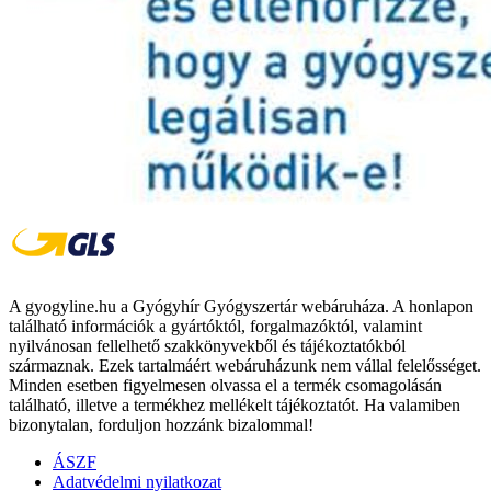
A gyogyline.hu a Gyógyhír Gyógyszertár webáruháza. A honlapon
található információk a gyártóktól, forgalmazóktól, valamint
nyilvánosan fellelhető szakkönyvekből és tájékoztatókból
származnak. Ezek tartalmáért webáruházunk nem vállal felelősséget.
Minden esetben figyelmesen olvassa el a termék csomagolásán
található, illetve a termékhez mellékelt tájékoztatót. Ha valamiben
bizonytalan, forduljon hozzánk bizalommal!
ÁSZF
Adatvédelmi nyilatkozat