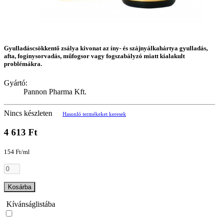
Gyulladáscsökkentő zsálya kivonat az íny- és szájnyálkahártya gyulladás,
afta, fogínysorvadás, műfogsor vagy fogszabályzó miatt kialakult
problémákra.
Gyártó:
Pannon Pharma Kft.
Nincs készleten
Hasonló termékeket keresek
4 613 Ft
154 Ft/ml
Kosárba
Kívánságlistába