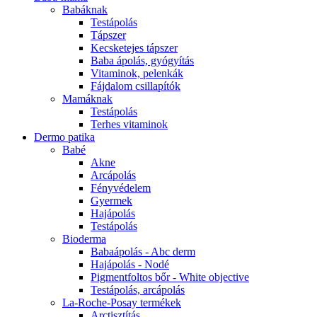
Babáknak
Testápolás
Tápszer
Kecsketejes tápszer
Baba ápolás, gyógyítás
Vitaminok, pelenkák
Fájdalom csillapítók
Mamáknak
Testápolás
Terhes vitaminok
Dermo patika
Babé
Akne
Arcápolás
Fényvédelem
Gyermek
Hajápolás
Testápolás
Bioderma
Babaápolás - Abc derm
Hajápolás - Nodé
Pigmentfoltos bőr - White objective
Testápolás, arcápolás
La-Roche-Posay termékek
Arctisztítás