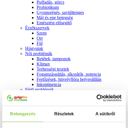
Puffadás, görcs
Probiotikum
Gyomorégés, savtúltenges
Máj és epe betegség
Emésztést elősegítő
Érzékszervek
Szem
Orr
Fül
Húgyutak
Női problémák
Betétek, tamponok
Klimax
Terhességi tesztek
Fogamzásgátlás, síkosítók, potencia
Fertőzések, hüvelyflóra helyreállítás
Inkontinencia
Férfi problémák
Prosztata
Potencia
Szív és érrrendszer
Aranyér
Beleegyezés
Részletek
A sütikről
Visszér
Koleszterinszint csökkentők, omega 3
Vérnyomás és szív gyógyszerei