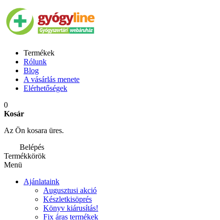
Termékek
Rólunk
Blog
A vásárlás menete
Elérhetőségek
0
Kosár
Az Ön kosara üres.
Belépés
Termékkörök
Menü
Ajánlataink
Augusztusi akció
Készletkisöprés
Könyv kiárusítás!
Fix áras termékek