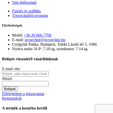
Süti tájékoztató
Fizetés és szállítás
Törzsvásárlói program
Elérhetőségek
Mobil:
+36 20 666-7700
E-mail:
gyogyline@gyogyline.hu
Gyógyhír Patika, Budapest, Teleki László tér 5, 1086
Nyitva tartás: H-P: 7-18-ig, szombaton: 7-14-ig.
Belépés visszatérő vásárlóinknak
E-mail cím:
Jelszó:
Belépek
Elfelejtettem a jelszavamat
Regisztráció
A termék a kosárba került