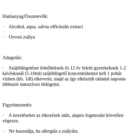
Hatóanyag/Összetevők:
· Alcohol, aqua, salvia officinalis extract
· Orvosi zsálya
Adagolás:
· Szájöblögetésre felnőtteknek és 12 év feletti gyerekeknek 1-2
kávéskanál (5-10ml) szájöblögető koncentrátumot kell 1 pohár
vízben (kb. 1dl) elkeverni, majd az így elkészült oldattal naponta
többször intenzíven öblögetni.
Figyelmeztetés:
· A kezeléseket az étkezések után, alapos fogmosást követően
végezze.
· Ne használja, ha allergiás a zsályára.