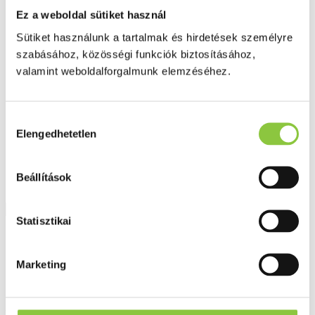
Fog és szájápolás
Ez a weboldal sütiket használ
Í́nygyulladás
Fogkrém
Sütiket használunk a tartalmak és hirdetések személyre
Szájvíz
szabásához, közösségi funkciók biztosításához,
Fogkefe
Fogselyem
valamint weboldalforgalmunk elemzéséhez.
Műfogsor ápolás
Fogfehérítés
Fogköztisztító
Hozzájárulás
Teák
Elengedhetetlen
É́lvezeti
kiválasztása
Gyógyteák
Könyvek
Egészség ajándékba
Beállítások
Tápszer
Statisztikai
Ajánlataink
Főoldal
Marketing
Fog
Phlogosol Salvia külsőleges oldat 30 ml