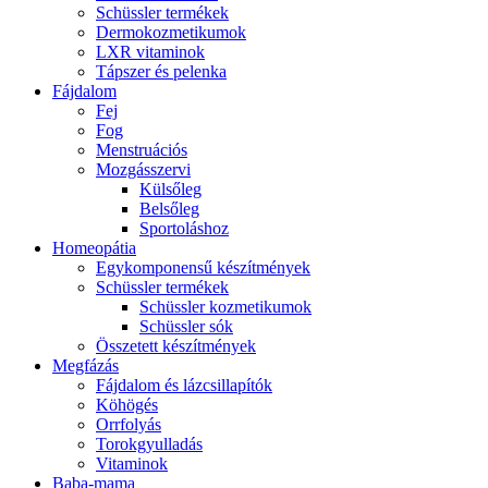
Schüssler termékek
Dermokozmetikumok
LXR vitaminok
Tápszer és pelenka
Fájdalom
Fej
Fog
Menstruációs
Mozgásszervi
Külsőleg
Belsőleg
Sportoláshoz
Homeopátia
Egykomponensű készítmények
Schüssler termékek
Schüssler kozmetikumok
Schüssler sók
Összetett készítmények
Megfázás
Fájdalom és lázcsillapítók
Köhögés
Orrfolyás
Torokgyulladás
Vitaminok
Baba-mama