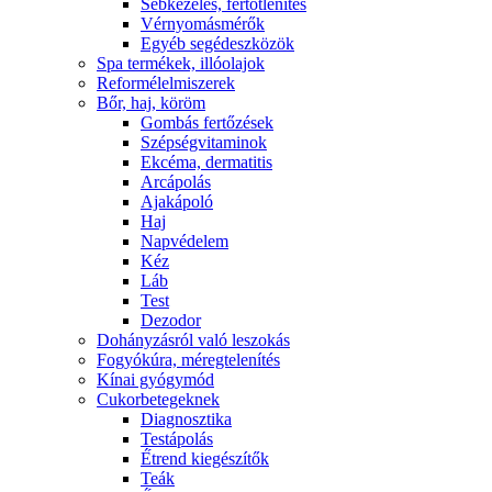
Sebkezelés, fertőtlenítés
Vérnyomásmérők
Egyéb segédeszközök
Spa termékek, illóolajok
Reformélelmiszerek
Bőr, haj, köröm
Gombás fertőzések
Szépségvitaminok
Ekcéma, dermatitis
Arcápolás
Ajakápoló
Haj
Napvédelem
Kéz
Láb
Test
Dezodor
Dohányzásról való leszokás
Fogyókúra, méregtelenítés
Kínai gyógymód
Cukorbetegeknek
Diagnosztika
Testápolás
É́trend kiegészítők
Teák