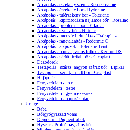
Arcápolás - érzékeny szem - Respectissime
Arcápolás - érzékeny bőr - Hydreane
Arcápolás - túlérzékeny bőr - Toleriane
Arcápolás - kipirosodásra hajlamos bőr - Rosaliac
Arcápolás - problémás bőr - Effaclar
Arcápolás - száraz bőr - Nutritic
Arcápolás - intenzív hidratálás - Hydraphase
Arcápolás - ránctalanítás - Redermic C
Arcápolás - alapozók - Toleriane Teint
Arcápolás - hámlás, vörös foltok - Kerium DS
Arcápolás - sérült, irritált bőr - Cicaplast
Dezodorok
Testápolás - száraz, nagyon száraz bőr - Lipikar
Testápolás - sérült, irritált bőr - Cicaplast
Hajápolás
Fényvédelem - arcra
Fényvédelem - testre
Fényvédelem - gyermekeknek
Fényvédelem - napozás után
Uriage
Baba
Bőrgyógyászati vonal
Dépiderm - Pigmentfoltok
Hyséac - Problémás, zíros bőr
Mindennapos arc- és testápolás