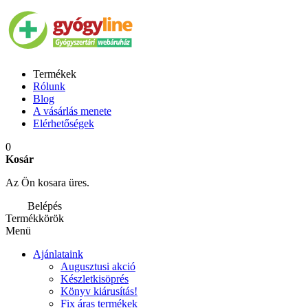
Termékek
Rólunk
Blog
A vásárlás menete
Elérhetőségek
0
Kosár
Az Ön kosara üres.
Belépés
Termékkörök
Menü
Ajánlataink
Augusztusi akció
Készletkisöprés
Könyv kiárusítás!
Fix áras termékek