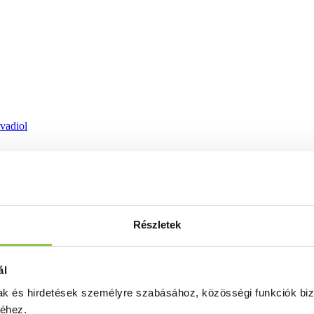
ovadiol
Részletek
ál
mak és hirdetések személyre szabásához, közösségi funkciók biz
séhez.