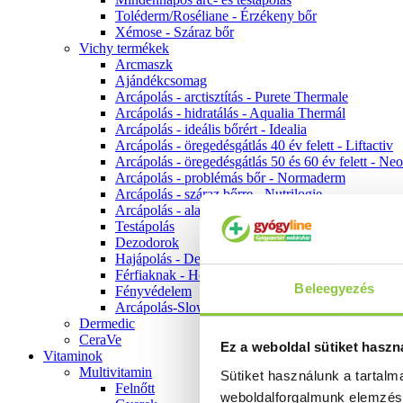
Toléderm/Roséliane - Érzékeny bőr
Xémose - Száraz bőr
Vichy termékek
Arcmaszk
Ajándékcsomag
Arcápolás - arctisztítás - Purete Thermale
Arcápolás - hidratálás - Aqualia Thermál
Arcápolás - ideális bőrért - Idealia
Arcápolás - öregedésgátlás 40 év felett - Liftactiv
Arcápolás - öregedésgátlás 50 és 60 év felett - Ne
Arcápolás - problémás bőr - Normaderm
Arcápolás - száraz bőrre - Nutrilogie
Arcápolás - alapozók
Testápolás
Dezodorok
Hajápolás - Dercos
Férfiaknak - Homme
Beleegyezés
Fényvédelem
Arcápolás-Slow Age
Dermedic
CeraVe
Ez a weboldal sütiket haszn
Vitaminok
Multivitamin
Sütiket használunk a tartal
Felnőtt
weboldalforgalmunk elemzé