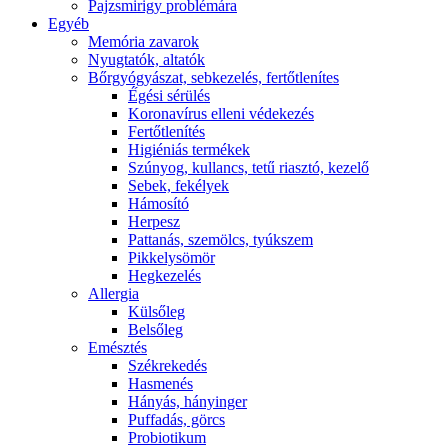
Pajzsmirigy problémára
Egyéb
Memória zavarok
Nyugtatók, altatók
Bőrgyógyászat, sebkezelés, fertőtlenítes
É́gési sérülés
Koronavírus elleni védekezés
Fertőtlenítés
Higiéniás termékek
Szúnyog, kullancs, tetű riasztó, kezelő
Sebek, fekélyek
Hámosító
Herpesz
Pattanás, szemölcs, tyúkszem
Pikkelysömör
Hegkezelés
Allergia
Külsőleg
Belsőleg
Emésztés
Székrekedés
Hasmenés
Hányás, hányinger
Puffadás, görcs
Probiotikum