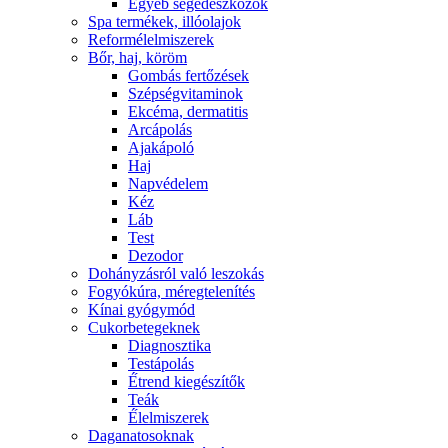
Egyéb segédeszközök
Spa termékek, illóolajok
Reformélelmiszerek
Bőr, haj, köröm
Gombás fertőzések
Szépségvitaminok
Ekcéma, dermatitis
Arcápolás
Ajakápoló
Haj
Napvédelem
Kéz
Láb
Test
Dezodor
Dohányzásról való leszokás
Fogyókúra, méregtelenítés
Kínai gyógymód
Cukorbetegeknek
Diagnosztika
Testápolás
É́trend kiegészítők
Teák
É́lelmiszerek
Daganatosoknak