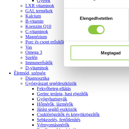
Gyerek
LXR vitaminok
GAL termékek
Hozzájárulás
Kalcium
Elengedhetetlen
kiválasztása
B-vitamin
Koenzim Q10
C-vitaminok
Magnézium
Porc és csont erősítők
Vas
Omega 3
Megtagad
Szelén
Immunerősítők
D-vitaminok
Életmód, szépség
Diagnosztika
Gyógyászati segédeszközök
Fekvőbeteg-ellátás
Gerinc terápia, hasi rögzítők
Gyógyharisnyák
Hőmérők, lázmérők
Járást segítő eszközök
Csuklórögzítők és könyökrögzítők
Sebkezelés, fertőtlenítés
Vérnyomásmérők