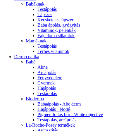
Babáknak
Testápolás
Tápszer
Kecsketejes tápszer
Baba ápolás, gyógyítás
Vitaminok, pelenkák
Fájdalom csillapítók
Mamáknak
Testápolás
Terhes vitaminok
Dermo patika
Babé
Akne
Arcápolás
Fényvédelem
Gyermek
Hajápolás
Testápolás
Bioderma
Babaápolás - Abc derm
Hajápolás - Nodé
Pigmentfoltos bőr - White objective
Testápolás, arcápolás
La-Roche-Posay termékek
Arctisztítás