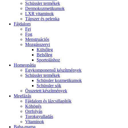
Schüssler termékek
Dermokozmetikumok
LXR vitaminok
Tápszer és pelenka
Fájdalom
Fej
Fog
Menstruációs
Mozgásszervi
Külsőleg
Belsőleg
Sportoláshoz
Homeopátia
Egykomponensű készítmények
Schüssler termékek
Schüssler kozmetikumok
Schüssler sók
Összetett készítmények
Megfázás
Fájdalom és lázcsillapítók
Köhögés
Orrfolyás
Torokgyulladás
Vitaminok
Baba-mama