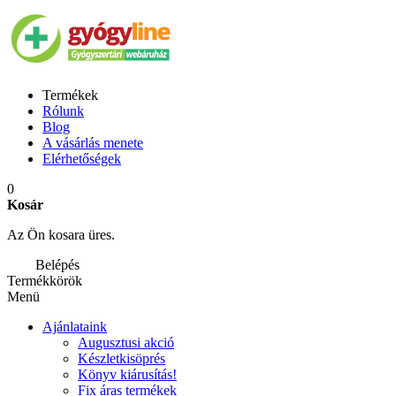
Termékek
Rólunk
Blog
A vásárlás menete
Elérhetőségek
0
Kosár
Az Ön kosara üres.
Belépés
Termékkörök
Menü
Ajánlataink
Augusztusi akció
Készletkisöprés
Könyv kiárusítás!
Fix áras termékek