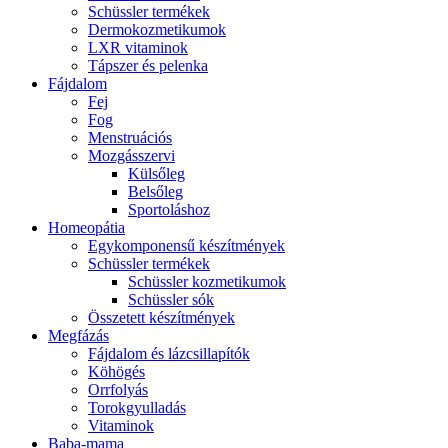
Schüssler termékek
Dermokozmetikumok
LXR vitaminok
Tápszer és pelenka
Fájdalom
Fej
Fog
Menstruációs
Mozgásszervi
Külsőleg
Belsőleg
Sportoláshoz
Homeopátia
Egykomponensű készítmények
Schüssler termékek
Schüssler kozmetikumok
Schüssler sók
Összetett készítmények
Megfázás
Fájdalom és lázcsillapítók
Köhögés
Orrfolyás
Torokgyulladás
Vitaminok
Baba-mama