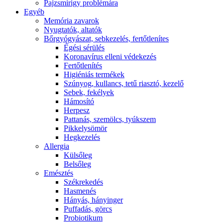
Pajzsmirigy problémára
Egyéb
Memória zavarok
Nyugtatók, altatók
Bőrgyógyászat, sebkezelés, fertőtlenítes
É́gési sérülés
Koronavírus elleni védekezés
Fertőtlenítés
Higiéniás termékek
Szúnyog, kullancs, tetű riasztó, kezelő
Sebek, fekélyek
Hámosító
Herpesz
Pattanás, szemölcs, tyúkszem
Pikkelysömör
Hegkezelés
Allergia
Külsőleg
Belsőleg
Emésztés
Székrekedés
Hasmenés
Hányás, hányinger
Puffadás, görcs
Probiotikum