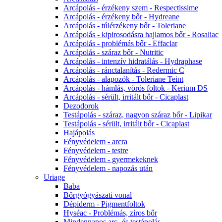
Arcápolás - érzékeny szem - Respectissime
Arcápolás - érzékeny bőr - Hydreane
Arcápolás - túlérzékeny bőr - Toleriane
Arcápolás - kipirosodásra hajlamos bőr - Rosaliac
Arcápolás - problémás bőr - Effaclar
Arcápolás - száraz bőr - Nutritic
Arcápolás - intenzív hidratálás - Hydraphase
Arcápolás - ránctalanítás - Redermic C
Arcápolás - alapozók - Toleriane Teint
Arcápolás - hámlás, vörös foltok - Kerium DS
Arcápolás - sérült, irritált bőr - Cicaplast
Dezodorok
Testápolás - száraz, nagyon száraz bőr - Lipikar
Testápolás - sérült, irritált bőr - Cicaplast
Hajápolás
Fényvédelem - arcra
Fényvédelem - testre
Fényvédelem - gyermekeknek
Fényvédelem - napozás után
Uriage
Baba
Bőrgyógyászati vonal
Dépiderm - Pigmentfoltok
Hyséac - Problémás, zíros bőr
Mindennapos arc- és testápolás