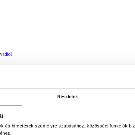
ovadiol
Részletek
ál
mak és hirdetések személyre szabásához, közösségi funkciók biz
séhez.