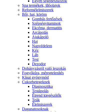
Egyéb segédeszközök
Spa termékek, illóolajok
Reformélelmiszerek
Bőr, haj, köröm
Gombás fertőzések
Szépségvitaminok
Ekcéma, dermatitis
Arcápolás
Ajakápoló
Haj
Napvédelem
Kéz
Láb
Test
Dezodor
Dohányzásról való leszokás
Fogyókúra, méregtelenítés
Kínai gyógymód
Cukorbetegeknek
Diagnosztika
Testápolás
É́trend kiegészítők
Teák
É́lelmiszerek
Daganatosoknak