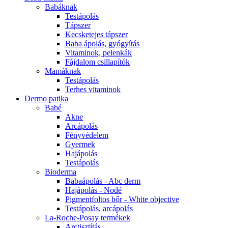
Babáknak
Testápolás
Tápszer
Kecsketejes tápszer
Baba ápolás, gyógyítás
Vitaminok, pelenkák
Fájdalom csillapítók
Mamáknak
Testápolás
Terhes vitaminok
Dermo patika
Babé
Akne
Arcápolás
Fényvédelem
Gyermek
Hajápolás
Testápolás
Bioderma
Babaápolás - Abc derm
Hajápolás - Nodé
Pigmentfoltos bőr - White objective
Testápolás, arcápolás
La-Roche-Posay termékek
Arctisztítás