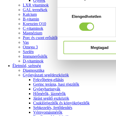
Gyerek
LXR vitaminok
GAL termékek
Hozzájárulás
Kalcium
Elengedhetetlen
kiválasztása
B-vitamin
Koenzim Q10
C-vitaminok
Magnézium
Porc és csont erősítők
Vas
Omega 3
Megtagad
Szelén
Immunerősítők
D-vitaminok
Életmód, szépség
Diagnosztika
Gyógyászati segédeszközök
Fekvőbeteg-ellátás
Gerinc terápia, hasi rögzítők
Gyógyharisnyák
Hőmérők, lázmérők
Járást segítő eszközök
Csuklórögzítők és könyökrögzítők
Sebkezelés, fertőtlenítés
Vérnyomásmérők