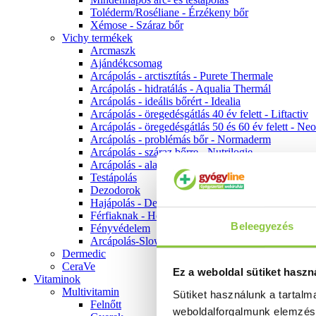
Toléderm/Roséliane - Érzékeny bőr
Xémose - Száraz bőr
Vichy termékek
Arcmaszk
Ajándékcsomag
Arcápolás - arctisztítás - Purete Thermale
Arcápolás - hidratálás - Aqualia Thermál
Arcápolás - ideális bőrért - Idealia
Arcápolás - öregedésgátlás 40 év felett - Liftactiv
Arcápolás - öregedésgátlás 50 és 60 év felett - Ne
Arcápolás - problémás bőr - Normaderm
Arcápolás - száraz bőrre - Nutrilogie
Arcápolás - alapozók
Testápolás
Dezodorok
Hajápolás - Dercos
Férfiaknak - Homme
Beleegyezés
Fényvédelem
Arcápolás-Slow Age
Dermedic
CeraVe
Ez a weboldal sütiket haszn
Vitaminok
Multivitamin
Sütiket használunk a tartal
Felnőtt
weboldalforgalmunk elemzé