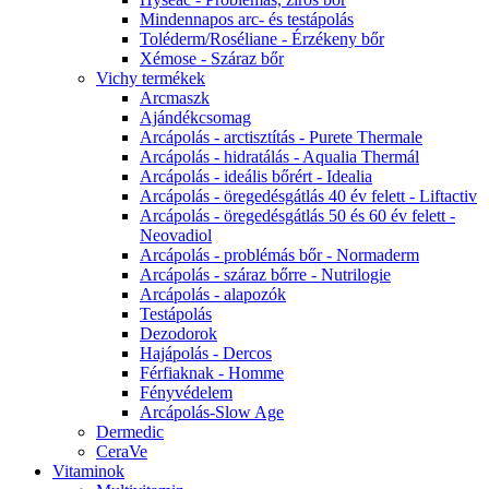
Mindennapos arc- és testápolás
Toléderm/Roséliane - Érzékeny bőr
Xémose - Száraz bőr
Vichy termékek
Arcmaszk
Ajándékcsomag
Arcápolás - arctisztítás - Purete Thermale
Arcápolás - hidratálás - Aqualia Thermál
Arcápolás - ideális bőrért - Idealia
Arcápolás - öregedésgátlás 40 év felett - Liftactiv
Arcápolás - öregedésgátlás 50 és 60 év felett -
Neovadiol
Arcápolás - problémás bőr - Normaderm
Arcápolás - száraz bőrre - Nutrilogie
Arcápolás - alapozók
Testápolás
Dezodorok
Hajápolás - Dercos
Férfiaknak - Homme
Fényvédelem
Arcápolás-Slow Age
Dermedic
CeraVe
Vitaminok