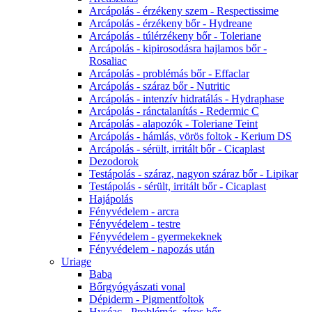
Arcápolás - érzékeny szem - Respectissime
Arcápolás - érzékeny bőr - Hydreane
Arcápolás - túlérzékeny bőr - Toleriane
Arcápolás - kipirosodásra hajlamos bőr -
Rosaliac
Arcápolás - problémás bőr - Effaclar
Arcápolás - száraz bőr - Nutritic
Arcápolás - intenzív hidratálás - Hydraphase
Arcápolás - ránctalanítás - Redermic C
Arcápolás - alapozók - Toleriane Teint
Arcápolás - hámlás, vörös foltok - Kerium DS
Arcápolás - sérült, irritált bőr - Cicaplast
Dezodorok
Testápolás - száraz, nagyon száraz bőr - Lipikar
Testápolás - sérült, irritált bőr - Cicaplast
Hajápolás
Fényvédelem - arcra
Fényvédelem - testre
Fényvédelem - gyermekeknek
Fényvédelem - napozás után
Uriage
Baba
Bőrgyógyászati vonal
Dépiderm - Pigmentfoltok
Hyséac - Problémás, zíros bőr