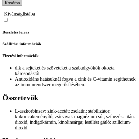
Kosárba
Kívánságlistába
Részletes leírás
Szállítási információk
Fizetési információk
dik a sejteket és szöveteket a szabadgyökök okozta
károsodástól.
Antioxidáns hatásuknál fogva a cink és C-vitamin segíthetnek
az immunrendszer megerősítésében.
Összetevők
L-aszkorbinsav; zink-acetát; zselatin; stabilizátor:
kukoricakeményítő, zsírsavak magnézium sói; színezék: titán-
dioxid, indigókármin, kinolinsárga; lesülést gátló: szilícium-
dioxid.