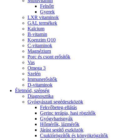
Multivitamin
Felnőtt
Gyerek
LXR vitaminok
GAL termékek
Kalcium
B-vitamin
Koenzim Q10
C-vitaminok
Magnézium
Porc és csont erősítők
Vas
Omega 3
Szelén
Immunerősítők
D-vitaminok
Életmód, szépség
Diagnosztika
Gyógyászati segédeszközök
Fekvőbeteg-ellátás
Gerinc terápia, hasi rögzítők
Gyógyharisnyák
Hőmérők, lázmérők
Járást segítő eszközök
Csuklórögzítők és könyökrögzítők