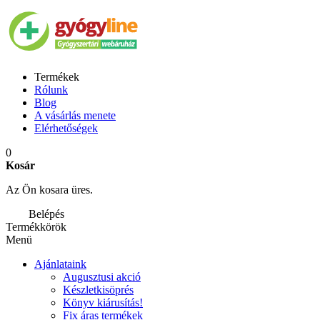
Termékek
Rólunk
Blog
A vásárlás menete
Elérhetőségek
0
Kosár
Az Ön kosara üres.
Belépés
Termékkörök
Menü
Ajánlataink
Augusztusi akció
Készletkisöprés
Könyv kiárusítás!
Fix áras termékek