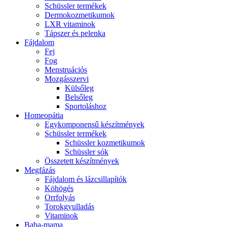
Schüssler termékek
Dermokozmetikumok
LXR vitaminok
Tápszer és pelenka
Fájdalom
Fej
Fog
Menstruációs
Mozgásszervi
Külsőleg
Belsőleg
Sportoláshoz
Homeopátia
Egykomponensű készítmények
Schüssler termékek
Schüssler kozmetikumok
Schüssler sók
Összetett készítmények
Megfázás
Fájdalom és lázcsillapítók
Köhögés
Orrfolyás
Torokgyulladás
Vitaminok
Baba-mama