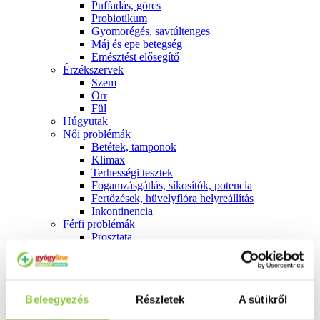
Puffadás, görcs
Probiotikum
Gyomorégés, savtúltenges
Máj és epe betegség
Emésztést elősegítő
Érzékszervek
Szem
Orr
Fül
Húgyutak
Női problémák
Betétek, tamponok
Klimax
Terhességi tesztek
Fogamzásgátlás, síkosítók, potencia
Fertőzések, hüvelyflóra helyreállítás
Inkontinencia
Férfi problémák
Prosztata
Potencia
Szív és érrrendszer
Aranyér
Visszér
Beleegyezés
Részletek
A sütikről
Koleszterinszint csökkentők, omega 3
Vérnyomás és szív gyógyszerei