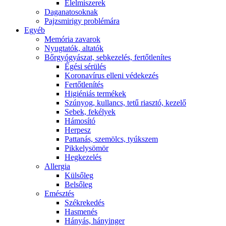
É́lelmiszerek
Daganatosoknak
Pajzsmirigy problémára
Egyéb
Memória zavarok
Nyugtatók, altatók
Bőrgyógyászat, sebkezelés, fertőtlenítes
É́gési sérülés
Koronavírus elleni védekezés
Fertőtlenítés
Higiéniás termékek
Szúnyog, kullancs, tetű riasztó, kezelő
Sebek, fekélyek
Hámosító
Herpesz
Pattanás, szemölcs, tyúkszem
Pikkelysömör
Hegkezelés
Allergia
Külsőleg
Belsőleg
Emésztés
Székrekedés
Hasmenés
Hányás, hányinger