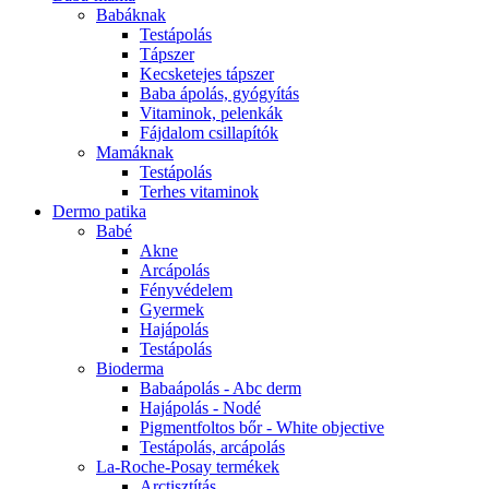
Babáknak
Testápolás
Tápszer
Kecsketejes tápszer
Baba ápolás, gyógyítás
Vitaminok, pelenkák
Fájdalom csillapítók
Mamáknak
Testápolás
Terhes vitaminok
Dermo patika
Babé
Akne
Arcápolás
Fényvédelem
Gyermek
Hajápolás
Testápolás
Bioderma
Babaápolás - Abc derm
Hajápolás - Nodé
Pigmentfoltos bőr - White objective
Testápolás, arcápolás
La-Roche-Posay termékek
Arctisztítás