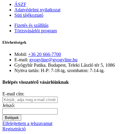
ÁSZF
Adatvédelmi nyilatkozat
Süti tájékoztató
Fizetés és szállítás
Törzsvásárlói program
Elérhetőségek
Mobil:
+36 20 666-7700
E-mail:
gyogyline@gyogyline.hu
Gyógyhír Patika, Budapest, Teleki László tér 5, 1086
Nyitva tartás: H-P: 7-18-ig, szombaton: 7-14-ig.
Belépés visszatérő vásárlóinknak
E-mail cím:
Jelszó:
Belépek
Elfelejtettem a jelszavamat
Regisztráció