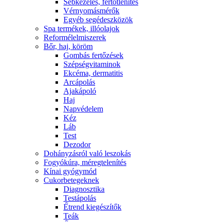
Sebkezelés, fertőtlenítés
Vérnyomásmérők
Egyéb segédeszközök
Spa termékek, illóolajok
Reformélelmiszerek
Bőr, haj, köröm
Gombás fertőzések
Szépségvitaminok
Ekcéma, dermatitis
Arcápolás
Ajakápoló
Haj
Napvédelem
Kéz
Láb
Test
Dezodor
Dohányzásról való leszokás
Fogyókúra, méregtelenítés
Kínai gyógymód
Cukorbetegeknek
Diagnosztika
Testápolás
É́trend kiegészítők
Teák