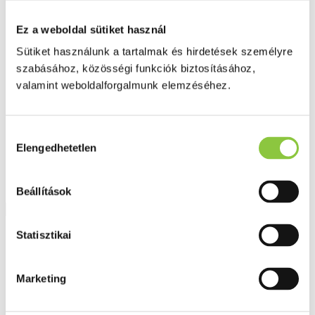
Fog és szájápolás
Í́nygyulladás
Ez a weboldal sütiket használ
Fogkrém
Szájvíz
Sütiket használunk a tartalmak és hirdetések személyre
Fogkefe
szabásához, közösségi funkciók biztosításához,
Fogselyem
Műfogsor ápolás
valamint weboldalforgalmunk elemzéséhez.
Fogfehérítés
Fogköztisztító
Teák
É́lvezeti
Hozzájárulás
Gyógyteák
Elengedhetetlen
kiválasztása
Könyvek
Egészség ajándékba
Tápszer
Beállítások
Ajánlataink
Statisztikai
Főoldal
Bőr, haj, köröm
Marketing
Oligogal Zn, cinket és C-vitamint tartalmazó étrend-kiegészítő
kapszula, 30 db