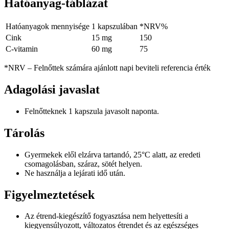
Hatóanyag-táblázat
Hatóanyagok mennyisége
1 kapszulában
*NRV%
Cink
15 mg
150
C-vitamin
60 mg
75
*NRV – Felnőttek számára ajánlott napi beviteli referencia érték
Adagolási javaslat
Felnőtteknek 1 kapszula javasolt naponta.
Tárolás
Gyermekek elől elzárva tartandó, 25°C alatt, az eredeti
csomagolásban, száraz, sötét helyen.
Ne használja a lejárati idő után.
Figyelmeztetések
Az étrend-kiegészítő fogyasztása nem helyettesíti a
kiegyensúlyozott, változatos étrendet és az egészséges