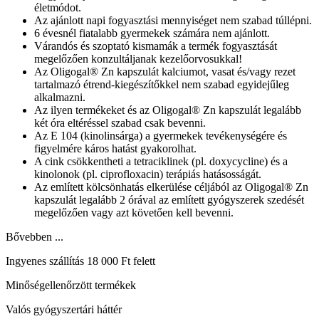
életmódot.
Az ajánlott napi fogyasztási mennyiséget nem szabad túllépni.
6 évesnél fiatalabb gyermekek számára nem ajánlott.
Várandós és szoptató kismamák a termék fogyasztását
megelőzően konzultáljanak kezelőorvosukkal!
Az Oligogal® Zn kapszulát kalciumot, vasat és/vagy rezet
tartalmazó étrend-kiegészítőkkel nem szabad egyidejűleg
alkalmazni.
Az ilyen termékeket és az Oligogal® Zn kapszulát legalább
két óra eltéréssel szabad csak bevenni.
Az E 104 (kinolinsárga) a gyermekek tevékenységére és
figyelmére káros hatást gyakorolhat.
A cink csökkentheti a tetraciklinek (pl. doxycycline) és a
kinolonok (pl. ciprofloxacin) terápiás hatásosságát.
Az említett kölcsönhatás elkerülése céljából az Oligogal® Zn
kapszulát legalább 2 órával az említett gyógyszerek szedését
megelőzően vagy azt követően kell bevenni.
Bővebben ...
Ingyenes szállítás 18 000 Ft felett
Minőségellenőrzött termékek
Valós gyógyszertári háttér