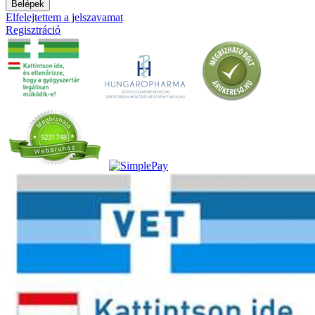
Belépek
Elfelejtettem a jelszavamat
Regisztráció