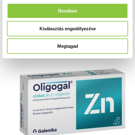
Oligogal Zn, cinket és C-
Rendben
vitamint tartalmazó étrend-
kiegészítő kapszula, 30 db
Kiválasztás engedélyezése
Megtagad