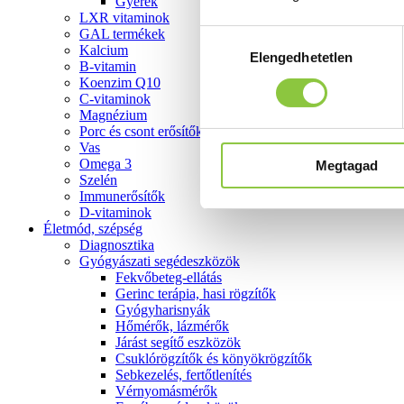
Gyerek
LXR vitaminok
GAL termékek
Hozzájárulás
Kalcium
Elengedhetetlen
kiválasztása
B-vitamin
Koenzim Q10
C-vitaminok
Magnézium
Porc és csont erősítők
Vas
Omega 3
Megtagad
Szelén
Immunerősítők
D-vitaminok
Életmód, szépség
Diagnosztika
Gyógyászati segédeszközök
Fekvőbeteg-ellátás
Gerinc terápia, hasi rögzítők
Gyógyharisnyák
Hőmérők, lázmérők
Járást segítő eszközök
Csuklórögzítők és könyökrögzítők
Sebkezelés, fertőtlenítés
Vérnyomásmérők