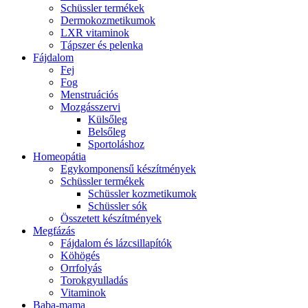
Schüssler termékek
Dermokozmetikumok
LXR vitaminok
Tápszer és pelenka
Fájdalom
Fej
Fog
Menstruációs
Mozgásszervi
Külsőleg
Belsőleg
Sportoláshoz
Homeopátia
Egykomponensű készítmények
Schüssler termékek
Schüssler kozmetikumok
Schüssler sók
Összetett készítmények
Megfázás
Fájdalom és lázcsillapítók
Köhögés
Orrfolyás
Torokgyulladás
Vitaminok
Baba-mama