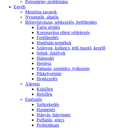
Pajzsmirigy problémára
Egyéb
Memória zavarok
Nyugtatók, altatók
Bőrgyógyászat, sebkezelés, fertőtlenítes
É́gési sérülés
Koronavírus elleni védekezés
Fertőtlenítés
Higiéniás termékek
Szúnyog, kullancs, tetű riasztó, kezelő
Sebek, fekélyek
Hámosító
Herpesz
Pattanás, szemölcs, tyúkszem
Pikkelysömör
Hegkezelés
Allergia
Külsőleg
Belsőleg
Emésztés
Székrekedés
Hasmenés
Hányás, hányinger
Puffadás, görcs
Probiotikum