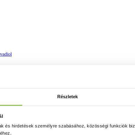
ovadiol
Részletek
ál
mak és hirdetések személyre szabásához, közösségi funkciók biz
séhez.