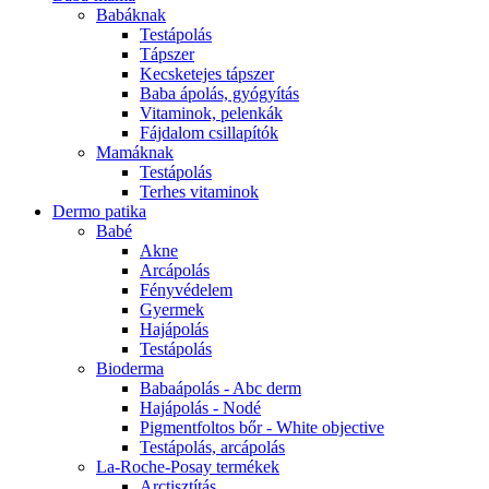
Babáknak
Testápolás
Tápszer
Kecsketejes tápszer
Baba ápolás, gyógyítás
Vitaminok, pelenkák
Fájdalom csillapítók
Mamáknak
Testápolás
Terhes vitaminok
Dermo patika
Babé
Akne
Arcápolás
Fényvédelem
Gyermek
Hajápolás
Testápolás
Bioderma
Babaápolás - Abc derm
Hajápolás - Nodé
Pigmentfoltos bőr - White objective
Testápolás, arcápolás
La-Roche-Posay termékek
Arctisztítás