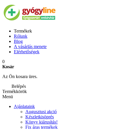
Termékek
Rólunk
Blog
A vásárlás menete
Elérhetőségek
0
Kosár
Az Ön kosara üres.
Belépés
Termékkörök
Menü
Ajánlataink
Augusztusi akció
Készletkisöprés
Könyv kiárusítás!
Fix áras termékek