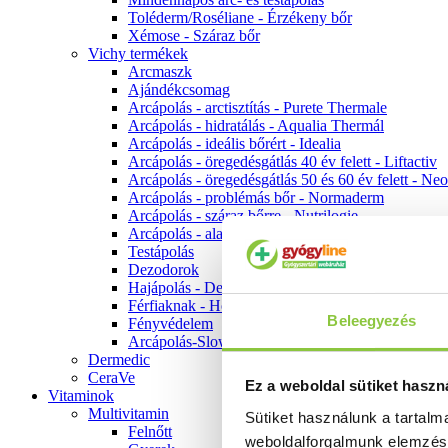
Toléderm/Roséliane - Érzékeny bőr
Xémose - Száraz bőr
Vichy termékek
Arcmaszk
Ajándékcsomag
Arcápolás - arctisztítás - Purete Thermale
Arcápolás - hidratálás - Aqualia Thermál
Arcápolás - ideális bőrért - Idealia
Arcápolás - öregedésgátlás 40 év felett - Liftactiv
Arcápolás - öregedésgátlás 50 és 60 év felett - Ne
Arcápolás - problémás bőr - Normaderm
Arcápolás - száraz bőrre - Nutrilogie
Arcápolás - alapozók
Testápolás
Dezodorok
Hajápolás - Dercos
Férfiaknak - Homme
Beleegyezés
Fényvédelem
Arcápolás-Slow Age
Dermedic
CeraVe
Ez a weboldal sütiket haszn
Vitaminok
Multivitamin
Sütiket használunk a tartal
Felnőtt
weboldalforgalmunk elemzé