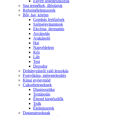
Egyéb segédeszközök
Spa termékek, illóolajok
Reformélelmiszerek
Bőr, haj, köröm
Gombás fertőzések
Szépségvitaminok
Ekcéma, dermatitis
Arcápolás
Ajakápoló
Haj
Napvédelem
Kéz
Láb
Test
Dezodor
Dohányzásról való leszokás
Fogyókúra, méregtelenítés
Kínai gyógymód
Cukorbetegeknek
Diagnosztika
Testápolás
É́trend kiegészítők
Teák
É́lelmiszerek
Daganatosoknak