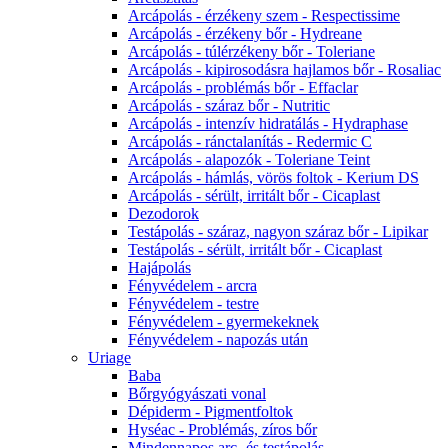
Arcápolás - érzékeny szem - Respectissime
Arcápolás - érzékeny bőr - Hydreane
Arcápolás - túlérzékeny bőr - Toleriane
Arcápolás - kipirosodásra hajlamos bőr - Rosaliac
Arcápolás - problémás bőr - Effaclar
Arcápolás - száraz bőr - Nutritic
Arcápolás - intenzív hidratálás - Hydraphase
Arcápolás - ránctalanítás - Redermic C
Arcápolás - alapozók - Toleriane Teint
Arcápolás - hámlás, vörös foltok - Kerium DS
Arcápolás - sérült, irritált bőr - Cicaplast
Dezodorok
Testápolás - száraz, nagyon száraz bőr - Lipikar
Testápolás - sérült, irritált bőr - Cicaplast
Hajápolás
Fényvédelem - arcra
Fényvédelem - testre
Fényvédelem - gyermekeknek
Fényvédelem - napozás után
Uriage
Baba
Bőrgyógyászati vonal
Dépiderm - Pigmentfoltok
Hyséac - Problémás, zíros bőr
Mindennapos arc- és testápolás