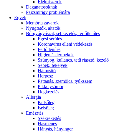
É́lelmiszerek
Daganatosoknak
Pajzsmirigy problémára
Egyéb
Memória zavarok
Nyugtatók, altatók
Bőrgyógyászat, sebkezelés, fertőtlenítes
É́gési sérülés
Koronavírus elleni védekezés
Fertőtlenítés
Higiéniás termékek
Szúnyog, kullancs, tetű riasztó, kezelő
Sebek, fekélyek
Hámosító
Herpesz
Pattanás, szemölcs, tyúkszem
Pikkelysömör
Hegkezelés
Allergia
Külsőleg
Belsőleg
Emésztés
Székrekedés
Hasmenés
Hányás, hányinger