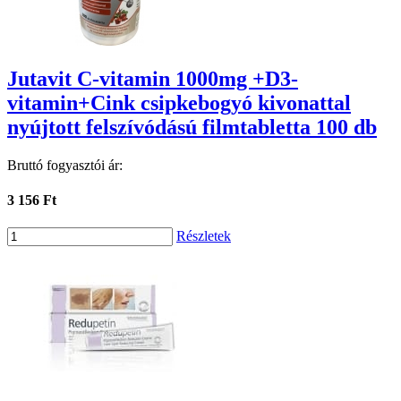
Jutavit C-vitamin 1000mg +D3-
vitamin+Cink csipkebogyó kivonattal
nyújtott felszívódású filmtabletta 100 db
Bruttó fogyasztói ár:
3 156 Ft
Részletek