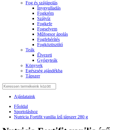
Fog és szájápolás
Í́nygyulladás
Fogkrém
Szájvíz
Fogkefe
Fogselyem
Műfogsor ápolás
Fogfehérítés
Fogköztisztító
Teák
É́lvezeti
Gyógyteák
Könyvek
Egészség ajándékba
Tápszer
Ajánlataink
Főoldal
Sportoláshoz
Nutricia Fortifit vanilia ízű tápszer 280 g