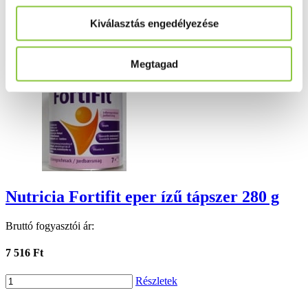
Kiválasztás engedélyezése
Ezek is érdekelhetik Önt
Megtagad
Nutricia Fortifit eper ízű tápszer 280 g
Bruttó fogyasztói ár:
7 516 Ft
Részletek