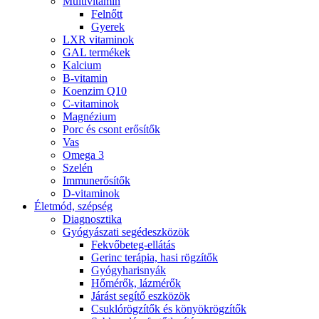
Multivitamin
Felnőtt
Gyerek
LXR vitaminok
GAL termékek
Kalcium
B-vitamin
Koenzim Q10
C-vitaminok
Magnézium
Porc és csont erősítők
Vas
Omega 3
Szelén
Immunerősítők
D-vitaminok
Életmód, szépség
Diagnosztika
Gyógyászati segédeszközök
Fekvőbeteg-ellátás
Gerinc terápia, hasi rögzítők
Gyógyharisnyák
Hőmérők, lázmérők
Járást segítő eszközök
Csuklórögzítők és könyökrögzítők