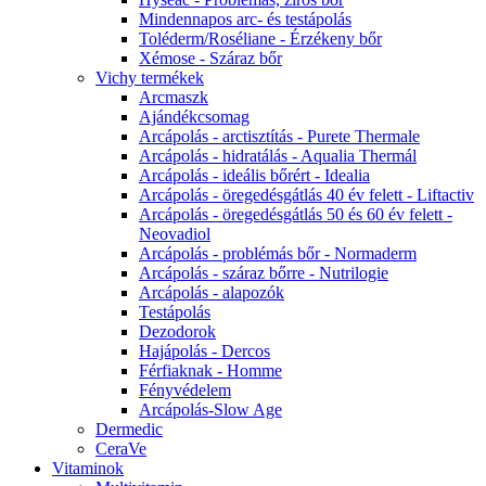
Mindennapos arc- és testápolás
Toléderm/Roséliane - Érzékeny bőr
Xémose - Száraz bőr
Vichy termékek
Arcmaszk
Ajándékcsomag
Arcápolás - arctisztítás - Purete Thermale
Arcápolás - hidratálás - Aqualia Thermál
Arcápolás - ideális bőrért - Idealia
Arcápolás - öregedésgátlás 40 év felett - Liftactiv
Arcápolás - öregedésgátlás 50 és 60 év felett -
Neovadiol
Arcápolás - problémás bőr - Normaderm
Arcápolás - száraz bőrre - Nutrilogie
Arcápolás - alapozók
Testápolás
Dezodorok
Hajápolás - Dercos
Férfiaknak - Homme
Fényvédelem
Arcápolás-Slow Age
Dermedic
CeraVe
Vitaminok