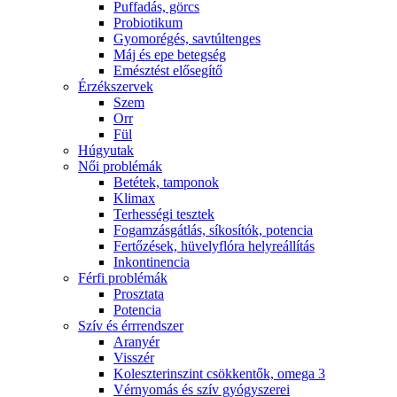
Puffadás, görcs
Probiotikum
Gyomorégés, savtúltenges
Máj és epe betegség
Emésztést elősegítő
Érzékszervek
Szem
Orr
Fül
Húgyutak
Női problémák
Betétek, tamponok
Klimax
Terhességi tesztek
Fogamzásgátlás, síkosítók, potencia
Fertőzések, hüvelyflóra helyreállítás
Inkontinencia
Férfi problémák
Prosztata
Potencia
Szív és érrrendszer
Aranyér
Visszér
Koleszterinszint csökkentők, omega 3
Vérnyomás és szív gyógyszerei