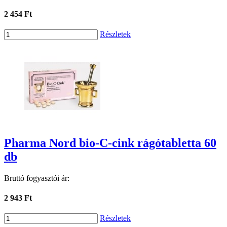
2 454 Ft
Részletek
Pharma Nord bio-C-cink rágótabletta 60
db
Bruttó fogyasztói ár:
2 943 Ft
Részletek