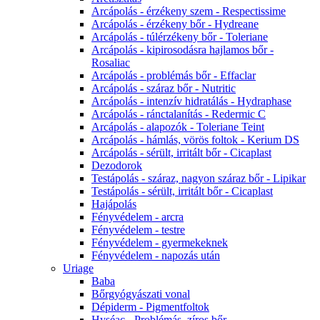
Arcápolás - érzékeny szem - Respectissime
Arcápolás - érzékeny bőr - Hydreane
Arcápolás - túlérzékeny bőr - Toleriane
Arcápolás - kipirosodásra hajlamos bőr -
Rosaliac
Arcápolás - problémás bőr - Effaclar
Arcápolás - száraz bőr - Nutritic
Arcápolás - intenzív hidratálás - Hydraphase
Arcápolás - ránctalanítás - Redermic C
Arcápolás - alapozók - Toleriane Teint
Arcápolás - hámlás, vörös foltok - Kerium DS
Arcápolás - sérült, irritált bőr - Cicaplast
Dezodorok
Testápolás - száraz, nagyon száraz bőr - Lipikar
Testápolás - sérült, irritált bőr - Cicaplast
Hajápolás
Fényvédelem - arcra
Fényvédelem - testre
Fényvédelem - gyermekeknek
Fényvédelem - napozás után
Uriage
Baba
Bőrgyógyászati vonal
Dépiderm - Pigmentfoltok
Hyséac - Problémás, zíros bőr