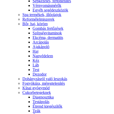
Sebkezelés, fertőtlenítés
Vérnyomásmérők
Egyéb segédeszközök
Spa termékek, illóolajok
Reformélelmiszerek
Bőr, haj, köröm
Gombás fertőzések
Szépségvitaminok
Ekcéma, dermatitis
Arcápolás
Ajakápoló
Haj
Napvédelem
Kéz
Láb
Test
Dezodor
Dohányzásról való leszokás
Fogyókúra, méregtelenítés
Kínai gyógymód
Cukorbetegeknek
Diagnosztika
Testápolás
É́trend kiegészítők
Teák