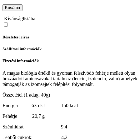
Kosárba
Kívánságlistába
Részletes leírás
Szállítási információk
Fizetési információk
A magas biológia értékű és gyorsan felszívódó fehérje mellett olyan
hozzáadott aminosavakat tartalmaz (leucin, izoleucin, valin) amelyek
támogatják az izomsejtek felépítési folyamatát.
Összetétel (1 adag, 40g)
Energia 635 kJ 150 kcal
Fehérje
20,7 g
Szénhidrát 9,4
- ebből cukrok: 4,2