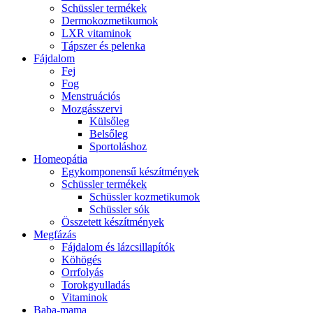
Schüssler termékek
Dermokozmetikumok
LXR vitaminok
Tápszer és pelenka
Fájdalom
Fej
Fog
Menstruációs
Mozgásszervi
Külsőleg
Belsőleg
Sportoláshoz
Homeopátia
Egykomponensű készítmények
Schüssler termékek
Schüssler kozmetikumok
Schüssler sók
Összetett készítmények
Megfázás
Fájdalom és lázcsillapítók
Köhögés
Orrfolyás
Torokgyulladás
Vitaminok
Baba-mama