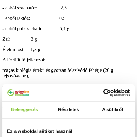
- ebből szacharóz: 2,5
- ebből laktóz: 0,5
- ebből poliszacharid:
5,1 g
Zsír
3 g
Élelmi rost
1,3 g
.
A Fortifit fő jellemzői:
magas biológia értékű és gyorsan felszívódó fehérje (
20 g
tejsavó/adag),
esszenciális aminosavak (10 g/adag),
leucin (3 g/adag),
alacsony kalória (150 kcal/adag),
Beleegyezés
Részletek
A sütikről
D-vitamin (800 IU/adag).
Egy adag (150 ml) elkészítése: 125 ml ivóvíz + 6 adagolókanál
Ez a weboldal sütiket használ
tápszerpor.