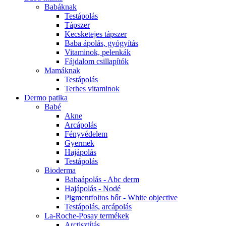
Babáknak
Testápolás
Tápszer
Kecsketejes tápszer
Baba ápolás, gyógyítás
Vitaminok, pelenkák
Fájdalom csillapítók
Mamáknak
Testápolás
Terhes vitaminok
Dermo patika
Babé
Akne
Arcápolás
Fényvédelem
Gyermek
Hajápolás
Testápolás
Bioderma
Babaápolás - Abc derm
Hajápolás - Nodé
Pigmentfoltos bőr - White objective
Testápolás, arcápolás
La-Roche-Posay termékek
Arctisztítás