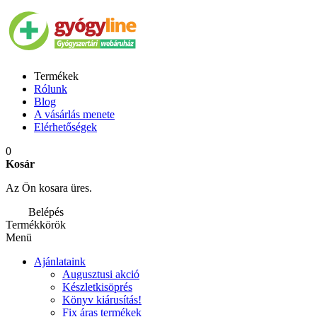
Termékek
Rólunk
Blog
A vásárlás menete
Elérhetőségek
0
Kosár
Az Ön kosara üres.
Belépés
Termékkörök
Menü
Ajánlataink
Augusztusi akció
Készletkisöprés
Könyv kiárusítás!
Fix áras termékek