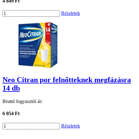
4 849 Ft
Részletek
Neo Citran por felnőtteknek megfázásra
14 db
Bruttó fogyasztói ár:
6 054 Ft
Részletek