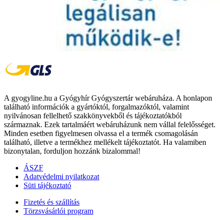
A gyogyline.hu a Gyógyhír Gyógyszertár webáruháza. A honlapon
található információk a gyártóktól, forgalmazóktól, valamint
nyilvánosan fellelhető szakkönyvekből és tájékoztatókból
származnak. Ezek tartalmáért webáruházunk nem vállal felelősséget.
Minden esetben figyelmesen olvassa el a termék csomagolásán
található, illetve a termékhez mellékelt tájékoztatót. Ha valamiben
bizonytalan, forduljon hozzánk bizalommal!
ÁSZF
Adatvédelmi nyilatkozat
Süti tájékoztató
Fizetés és szállítás
Törzsvásárlói program