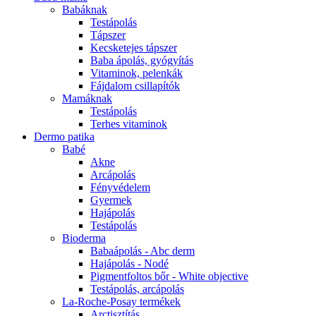
Babáknak
Testápolás
Tápszer
Kecsketejes tápszer
Baba ápolás, gyógyítás
Vitaminok, pelenkák
Fájdalom csillapítók
Mamáknak
Testápolás
Terhes vitaminok
Dermo patika
Babé
Akne
Arcápolás
Fényvédelem
Gyermek
Hajápolás
Testápolás
Bioderma
Babaápolás - Abc derm
Hajápolás - Nodé
Pigmentfoltos bőr - White objective
Testápolás, arcápolás
La-Roche-Posay termékek
Arctisztítás