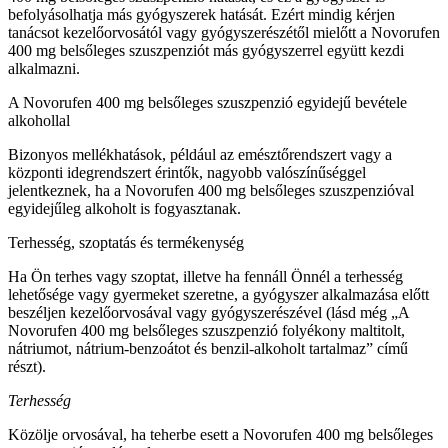
befolyásolhatja más gyógyszerek hatását. Ezért mindig kérjen
tanácsot kezelőorvosától vagy gyógyszerészétől mielőtt a Novorufen
400 mg belsőleges szuszpenziót más gyógyszerrel együtt kezdi
alkalmazni.
A Novorufen 400 mg belsőleges szuszpenzió egyidejű bevétele
alkohollal
Bizonyos mellékhatások, például az emésztőrendszert vagy a
központi idegrendszert érintők, nagyobb valószínűséggel
jelentkeznek, ha a Novorufen 400 mg belsőleges szuszpenzióval
egyidejűleg alkoholt is fogyasztanak.
Terhesség, szoptatás és termékenység
Ha Ön terhes vagy szoptat, illetve ha fennáll Önnél a terhesség
lehetősége vagy gyermeket szeretne, a gyógyszer alkalmazása előtt
beszéljen kezelőorvosával vagy gyógyszerészével (lásd még „A
Novorufen 400 mg belsőleges szuszpenzió folyékony maltitolt,
nátriumot, nátrium-benzoátot és benzil-alkoholt tartalmaz” című
részt).
Terhesség
Közölje orvosával, ha teherbe esett a Novorufen 400 mg belsőleges