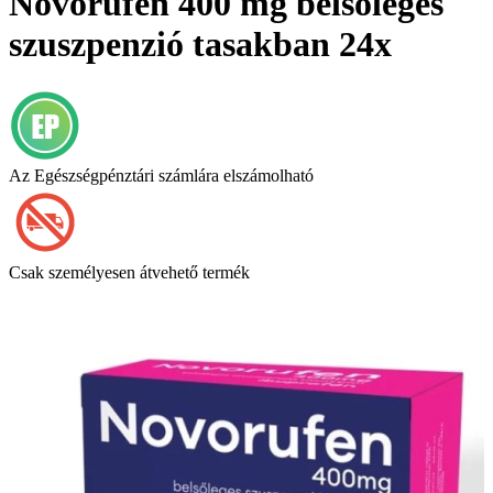
Novorufen 400 mg belsőleges
szuszpenzió tasakban 24x
Az Egészségpénztári számlára elszámolható
Csak személyesen átvehető termék