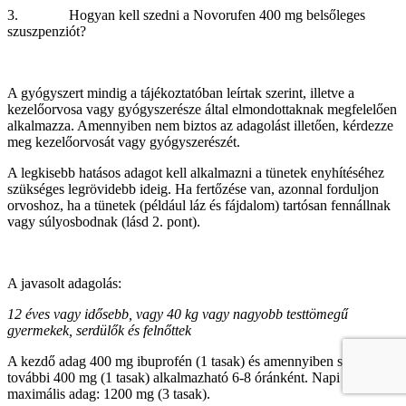
3. Hogyan kell szedni a Novorufen 400 mg belsőleges
szuszpenziót?
A gyógyszert mindig a tájékoztatóban leírtak szerint, illetve a
kezelőorvosa vagy gyógyszerésze által elmondottaknak megfelelően
alkalmazza. Amennyiben nem biztos az adagolást illetően, kérdezze
meg kezelőorvosát vagy gyógyszerészét.
A legkisebb hatásos adagot kell alkalmazni a tünetek enyhítéséhez
szükséges legrövidebb ideig. Ha fertőzése van, azonnal forduljon
orvoshoz, ha a tünetek (például láz és fájdalom) tartósan fennállnak
vagy súlyosbodnak (lásd 2. pont).
A javasolt adagolás:
12 éves vagy idősebb, vagy 40 kg vagy nagyobb testtömegű
gyermekek, serdülők és felnőttek
A kezdő adag 400 mg ibuprofén (1 tasak) és amennyiben szükséges,
további 400 mg (1 tasak) alkalmazható 6-8 óránként. Napi
maximális adag: 1200 mg (3 tasak).