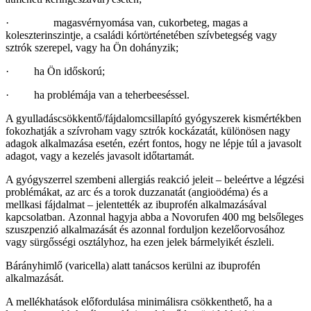
· magasvérnyomása van, cukorbeteg, magas a
koleszterinszintje, a családi kórtörténetében szívbetegség vagy
sztrók szerepel, vagy ha Ön dohányzik;
· ha Ön időskorú;
· ha problémája van a teherbeeséssel.
A gyulladáscsökkentő/fájdalomcsillapító gyógyszerek kismértékben
fokozhatják a szívroham vagy sztrók kockázatát, különösen nagy
adagok alkalmazása esetén, ezért fontos, hogy ne lépje túl a javasolt
adagot, vagy a kezelés javasolt időtartamát.
A gyógyszerrel szembeni allergiás reakció jeleit – beleértve a légzési
problémákat, az arc és a torok duzzanatát (angioödéma) és a
mellkasi fájdalmat – jelentették az ibuprofén alkalmazásával
kapcsolatban. Azonnal hagyja abba a Novorufen 400 mg belsőleges
szuszpenzió alkalmazását és azonnal forduljon kezelőorvosához
vagy sürgősségi osztályhoz, ha ezen jelek bármelyikét észleli.
Bárányhimlő (varicella) alatt tanácsos kerülni az ibuprofén
alkalmazását.
A mellékhatások előfordulása minimálisra csökkenthető, ha a