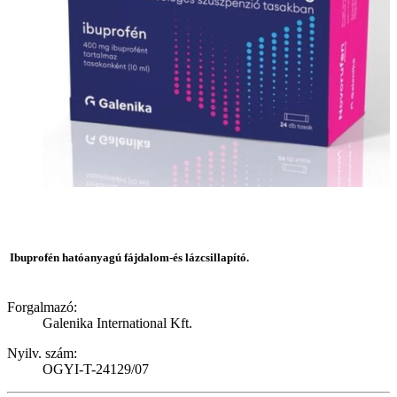
Ibuprofén hatóanyagú fájdalom-és lázcsillapító.
Forgalmazó:
Galenika International Kft.
Nyilv. szám:
OGYI-T-24129/07