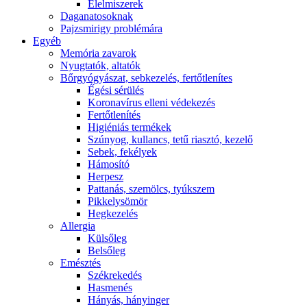
É́lelmiszerek
Daganatosoknak
Pajzsmirigy problémára
Egyéb
Memória zavarok
Nyugtatók, altatók
Bőrgyógyászat, sebkezelés, fertőtlenítes
É́gési sérülés
Koronavírus elleni védekezés
Fertőtlenítés
Higiéniás termékek
Szúnyog, kullancs, tetű riasztó, kezelő
Sebek, fekélyek
Hámosító
Herpesz
Pattanás, szemölcs, tyúkszem
Pikkelysömör
Hegkezelés
Allergia
Külsőleg
Belsőleg
Emésztés
Székrekedés
Hasmenés
Hányás, hányinger