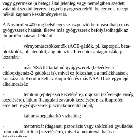
vagy gyermeke (a beteg) által jelenleg vagy nemrégiben szedett,
valamint szedni tervezett egyéb gyógyszereiről, beleértve a recept
nélkül kapható készítményeket is.
A Novorufen 400 mg belsőleges szuszpenzió befolyásolhatja más
gyógyszerek hatását, illetve más gyógyszerek befolyásolhatják az
ibuprofén hatását. Például:
· vérnyomáscsökkentők (ACE-gátlók, pl. kaptopril, béta-
blokkolók, pl. atenolol, angiotenzin-II receptor antagonisták, pl.
lozartán);
· más NSAID tartalmú gyógyszerek (beleértve a
ciklooxigenáz-2 gátlókat is), mivel ez fokozhatja a mellékhatások
kockázatát. Kerülni kell az ibuprofén és más NSAID-ok egyidejű
alkalmazását;
· fenitoin (epilepszia kezelésére), digoxin (szívelégtelenség
kezelésére), lítium (hangulati zavarok kezelésére): az ibuprofén
emelheti e gyógyszerek plazmakoncentrációját;
· kálium-megtakarító vízhajtók;
· metotrexát (daganat, pszoriázis vagy sokízületi gyulladás
[reumatoid artritisz] kezelésére), mivel a metotrexát hatása