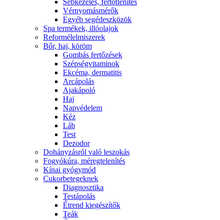
Sebkezelés, fertőtlenítés
Vérnyomásmérők
Egyéb segédeszközök
Spa termékek, illóolajok
Reformélelmiszerek
Bőr, haj, köröm
Gombás fertőzések
Szépségvitaminok
Ekcéma, dermatitis
Arcápolás
Ajakápoló
Haj
Napvédelem
Kéz
Láb
Test
Dezodor
Dohányzásról való leszokás
Fogyókúra, méregtelenítés
Kínai gyógymód
Cukorbetegeknek
Diagnosztika
Testápolás
É́trend kiegészítők
Teák