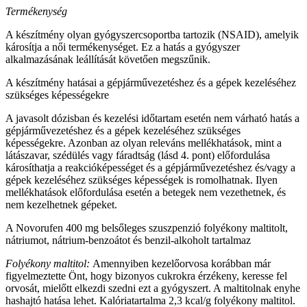
Termékenység
A készítmény olyan gyógyszercsoportba tartozik (NSAID), amelyik
károsítja a női termékenységet. Ez a hatás a gyógyszer
alkalmazásának leállítását követően megszűnik.
A készítmény hatásai a gépjárművezetéshez és a gépek kezeléséhez
szükséges képességekre
A javasolt dózisban és kezelési időtartam esetén nem várható hatás a
gépjárművezetéshez és a gépek kezeléséhez szükséges
képességekre. Azonban az olyan releváns mellékhatások, mint a
látászavar, szédülés vagy fáradtság (lásd 4. pont) előfordulása
károsíthatja a reakcióképességet és a gépjárművezetéshez és/vagy a
gépek kezeléséhez szükséges képességek is romolhatnak. Ilyen
mellékhatások előfordulása esetén a betegek nem vezethetnek, és
nem kezelhetnek gépeket.
A Novorufen 400 mg belsőleges szuszpenzió folyékony maltitolt,
nátriumot, nátrium-benzoátot és benzil-alkoholt tartalmaz
Folyékony maltitol:
Amennyiben kezelőorvosa korábban már
figyelmeztette Önt, hogy bizonyos cukrokra érzékeny, keresse fel
orvosát, mielőtt elkezdi szedni ezt a gyógyszert. A maltitolnak enyhe
hashajtó hatása lehet. Kalóriatartalma 2,3 kcal/g folyékony maltitol.