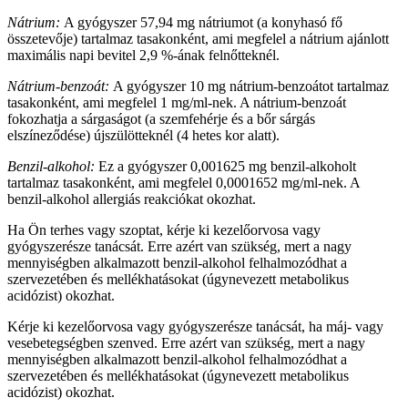
Nátrium:
A gyógyszer 57,94 mg nátriumot (a konyhasó fő
összetevője) tartalmaz tasakonként, ami megfelel a nátrium ajánlott
maximális napi bevitel 2,9 %-ának felnőtteknél.
Nátrium-benzoát:
A gyógyszer 10 mg nátrium-benzoátot tartalmaz
tasakonként, ami megfelel 1 mg/ml-nek. A nátrium-benzoát
fokozhatja a sárgaságot (a szemfehérje és a bőr sárgás
elszíneződése) újszülötteknél (4 hetes kor alatt).
Benzil-alkohol:
Ez a gyógyszer 0,001625 mg benzil-alkoholt
tartalmaz tasakonként, ami megfelel 0,0001652 mg/ml-nek. A
benzil-alkohol allergiás reakciókat okozhat.
Ha Ön terhes vagy szoptat, kérje ki kezelőorvosa vagy
gyógyszerésze tanácsát. Erre azért van szükség, mert a nagy
mennyiségben alkalmazott benzil-alkohol felhalmozódhat a
szervezetében és mellékhatásokat (úgynevezett metabolikus
acidózist) okozhat.
Kérje ki kezelőorvosa vagy gyógyszerésze tanácsát, ha máj- vagy
vesebetegségben szenved. Erre azért van szükség, mert a nagy
mennyiségben alkalmazott benzil-alkohol felhalmozódhat a
szervezetében és mellékhatásokat (úgynevezett metabolikus
acidózist) okozhat.