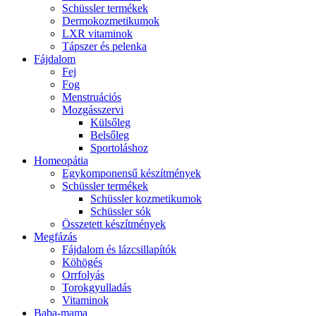
Schüssler termékek
Dermokozmetikumok
LXR vitaminok
Tápszer és pelenka
Fájdalom
Fej
Fog
Menstruációs
Mozgásszervi
Külsőleg
Belsőleg
Sportoláshoz
Homeopátia
Egykomponensű készítmények
Schüssler termékek
Schüssler kozmetikumok
Schüssler sók
Összetett készítmények
Megfázás
Fájdalom és lázcsillapítók
Köhögés
Orrfolyás
Torokgyulladás
Vitaminok
Baba-mama