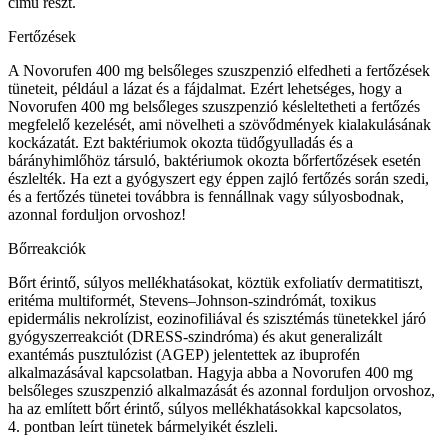
című részt.
Fertőzések
A Novorufen 400 mg belsőleges szuszpenzió elfedheti a fertőzések
tüneteit, például a lázat és a fájdalmat. Ezért lehetséges, hogy a
Novorufen 400 mg belsőleges szuszpenzió késleltetheti a fertőzés
megfelelő kezelését, ami növelheti a szövődmények kialakulásának
kockázatát. Ezt baktériumok okozta tüdőgyulladás és a
bárányhimlőhöz társuló, baktériumok okozta bőrfertőzések esetén
észlelték. Ha ezt a gyógyszert egy éppen zajló fertőzés során szedi,
és a fertőzés tünetei továbbra is fennállnak vagy súlyosbodnak,
azonnal forduljon orvoshoz!
Bőrreakciók
Bőrt érintő, súlyos mellékhatásokat, köztük exfoliatív dermatitiszt,
eritéma multiformét, Stevens–Johnson-szindrómát, toxikus
epidermális nekrolízist, eozinofiliával és szisztémás tünetekkel járó
gyógyszerreakciót (DRESS-szindróma) és akut generalizált
exantémás pusztulózist (AGEP) jelentettek az ibuprofén
alkalmazásával kapcsolatban. Hagyja abba a Novorufen 400 mg
belsőleges szuszpenzió alkalmazását és azonnal forduljon orvoshoz,
ha az említett bőrt érintő, súlyos mellékhatásokkal kapcsolatos,
4. pontban leírt tünetek bármelyikét észleli.