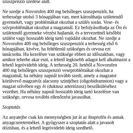
szuszpenzió szedése alatt.
Ne szedje a Novorufen 400 mg belsőleges szuszpenziót, ha
terhessége utolsó 3 hónapjában van, mert károsíthatja születendő
gyermekét, vagy problémákat okozhat a szülés során. Vese- és
szívproblémákat okozhat a magzatnál. Ez befolyásolhatja az Ön és
születendő gyermeke vérzési hajlamát, és a tervezettnél későbbi
szülést vagy hosszabb ideig tartó vajúdást okozhat. Ne szedje a
Novorufen 400 mg belsőleges szuszpenziót a terhesség első 6
hónapjában, kivéve, ha feltétlenül szükséges és orvosa ezt
tanácsolta. Ha kezelésre van szüksége ebben az időszakban, vagy
amikor teherbe akar esni, a lehető legkisebb adagot kell alkalmazni a
lehető legrövidebb ideig. A terhesség 20. hetétől a Novorufen
400 mg belsőleges szuszpenzió veseproblémákat okozhat a
magzatnál, ha néhány napnál tovább szedi, amely a magzatot
körülvevő magzatvíz alacsony szintjéhez (oligohidramnion) vagy a
magzat szívében egy ér (duktusz arteriózusz) beszűküléséhez
vezethet. Ha néhány napnál hosszabb ideig tartó kezelésre van
szüksége, orvosa további ellenőrzést javasolhat.
Szoptatás
Az anyatejbe csak kis mennyiségben jut át az ibuprofén és annak
anyagcseretermékei. A gyógyszer a szoptatás alatt a javasolt
dózisban, és a lehető legrövidebb ideig szedhető.