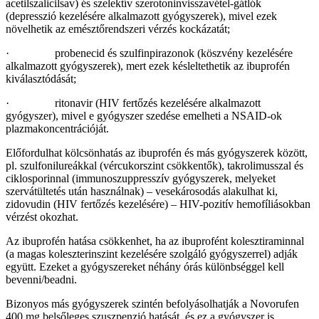
acetilszalicilsav) és szelektív szerotoninvisszavétel-gátlók
(depresszió kezelésére alkalmazott gyógyszerek), mivel ezek
növelhetik az emésztőrendszeri vérzés kockázatát;
· probenecid és szulfinpirazonok (köszvény kezelésére
alkalmazott gyógyszerek), mert ezek késleltethetik az ibuprofén
kiválasztódását;
· ritonavir (HIV fertőzés kezelésére alkalmazott
gyógyszer), mivel e gyógyszer szedése emelheti a NSAID-ok
plazmakoncentrációját.
Előfordulhat kölcsönhatás az ibuprofén és más gyógyszerek között,
pl. szulfonilureákkal (vércukorszint csökkentők), takrolimusszal és
ciklosporinnal (immunoszuppresszív gyógyszerek, melyeket
szervátültetés után használnak) – vesekárosodás alakulhat ki,
zidovudin (HIV fertőzés kezelésére) – HIV-pozitív hemofíliásokban
vérzést okozhat.
Az ibuprofén hatása csökkenhet, ha az ibuprofént kolesztiraminnal
(a magas koleszterinszint kezelésére szolgáló gyógyszerrel) adják
együtt. Ezeket a gyógyszereket néhány órás különbséggel kell
bevenni/beadni.
Bizonyos más gyógyszerek szintén befolyásolhatják a Novorufen
400 mg belsőleges szuszpenzió hatását, és ez a gyógyszer is