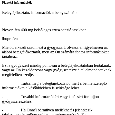
Fizetési információk
Betegtájékoztató: Információk a beteg számára
Novorufen 400 mg belsőleges szuszpenzió tasakban
ibuprofén
Mielőtt elkezdi szedni ezt a gyógyszert, olvassa el figyelmesen az
alábbi betegtájékoztatót, mert az Ön számára fontos információkat
tartalmaz.
Ezt a gyógyszert mindig pontosan a betegtájékoztatóban leírtaknak,
vagy az Ön kezelőorvosa vagy gyógyszerésze által elmondottaknak
megfelelően szedje.
- Tartsa meg a betegtájékoztatót, mert a benne szereplő
információkra a későbbiekben is szüksége lehet.
- További információkért vagy tanácsért forduljon
gyógyszerészéhez.
- Ha Önnél bármilyen mellékhatás jelentkezik,
tájékoztassa kezelőorvosát vagy gyógyszerészét.
Ez a