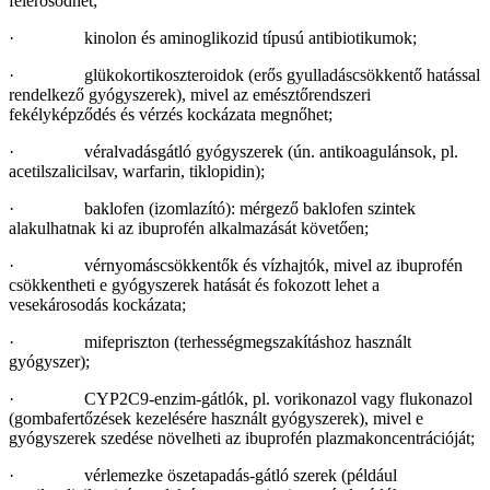
felerősödhet;
· kinolon és aminoglikozid típusú antibiotikumok;
· glükokortikoszteroidok (erős gyulladáscsökkentő hatással
rendelkező gyógyszerek), mivel az emésztőrendszeri
fekélyképződés és vérzés kockázata megnőhet;
· véralvadásgátló gyógyszerek (ún. antikoagulánsok, pl.
acetilszalicilsav, warfarin, tiklopidin);
· baklofen (izomlazító): mérgező baklofen szintek
alakulhatnak ki az ibuprofén alkalmazását követően;
· vérnyomáscsökkentők és vízhajtók, mivel az ibuprofén
csökkentheti e gyógyszerek hatását és fokozott lehet a
vesekárosodás kockázata;
· mifepriszton (terhességmegszakításhoz használt
gyógyszer);
· CYP2C9-enzim-gátlók, pl. vorikonazol vagy flukonazol
(gombafertőzések kezelésére használt gyógyszerek), mivel e
gyógyszerek szedése növelheti az ibuprofén plazmakoncentrációját;
· vérlemezke öszetapadás-gátló szerek (például