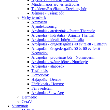
Mindennapos arc- és testápolás
Toléderm/Roséliane - Érzékeny bőr
Xémose - Száraz bőr
Vichy termékek
Arcmaszk
Ajándékcsomag
Arcápolás - arctisztítás - Purete Thermale
Arcápolás - hidratálás - Aqualia Thermál
Arcápolás - ideális bőrért - Idealia
Arcápolás - öregedésgátlás 40 év felett - Liftactiv
Arcápolás - öregedésgátlás 50 és 60 év felett -
Neovadiol
Arcápolás - problémás bőr - Normaderm
Arcápolás - száraz bőrre - Nutrilogie
Arcápolás - alapozók
Testápolás
Dezodorok
Hajápolás - Dercos
Férfiaknak - Homme
Fényvédelem
Arcápolás-Slow Age
Dermedic
CeraVe
Vitaminok