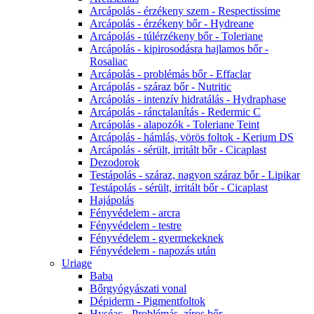
Arcápolás - érzékeny szem - Respectissime
Arcápolás - érzékeny bőr - Hydreane
Arcápolás - túlérzékeny bőr - Toleriane
Arcápolás - kipirosodásra hajlamos bőr -
Rosaliac
Arcápolás - problémás bőr - Effaclar
Arcápolás - száraz bőr - Nutritic
Arcápolás - intenzív hidratálás - Hydraphase
Arcápolás - ránctalanítás - Redermic C
Arcápolás - alapozók - Toleriane Teint
Arcápolás - hámlás, vörös foltok - Kerium DS
Arcápolás - sérült, irritált bőr - Cicaplast
Dezodorok
Testápolás - száraz, nagyon száraz bőr - Lipikar
Testápolás - sérült, irritált bőr - Cicaplast
Hajápolás
Fényvédelem - arcra
Fényvédelem - testre
Fényvédelem - gyermekeknek
Fényvédelem - napozás után
Uriage
Baba
Bőrgyógyászati vonal
Dépiderm - Pigmentfoltok
Hyséac - Problémás, zíros bőr