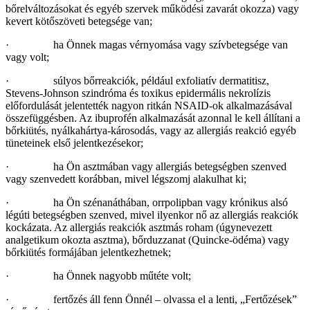
bőrelváltozásokat és egyéb szervek működési zavarát okozza) vagy
kevert kötőszöveti betegsége van;
· ha Önnek magas vérnyomása vagy szívbetegsége van
vagy volt;
· súlyos bőrreakciók, például exfoliatív dermatitisz,
Stevens-Johnson szindróma és toxikus epidermális nekrolízis
előfordulását jelentették nagyon ritkán NSAID-ok alkalmazásával
összefüggésben. Az ibuprofén alkalmazását azonnal le kell állítani a
bőrkiütés, nyálkahártya-károsodás, vagy az allergiás reakció egyéb
tüneteinek első jelentkezésekor;
· ha Ön asztmában vagy allergiás betegségben szenved
vagy szenvedett korábban, mivel légszomj alakulhat ki;
· ha Ön szénanáthában, orrpolipban vagy krónikus alsó
légúti betegségben szenved, mivel ilyenkor nő az allergiás reakciók
kockázata. Az allergiás reakciók asztmás roham (úgynevezett
analgetikum okozta asztma), bőrduzzanat (Quincke-ödéma) vagy
bőrkiütés formájában jelentkezhetnek;
· ha Önnek nagyobb műtéte volt;
· fertőzés áll fenn Önnél – olvassa el a lenti, „Fertőzések”