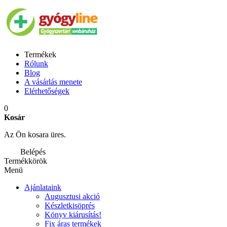
Termékek
Rólunk
Blog
A vásárlás menete
Elérhetőségek
0
Kosár
Az Ön kosara üres.
Belépés
Termékkörök
Menü
Ajánlataink
Augusztusi akció
Készletkisöprés
Könyv kiárusítás!
Fix áras termékek