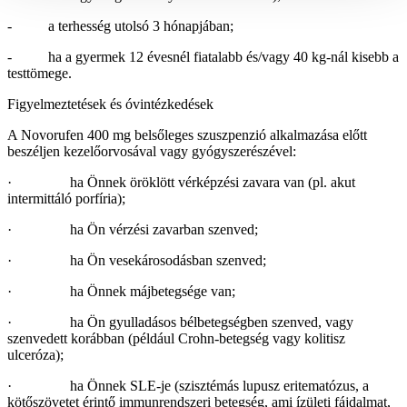
- a terhesség utolsó 3 hónapjában;
- ha a gyermek 12 évesnél fiatalabb és/vagy 40 kg-nál kisebb a
testtömege.
Figyelmeztetések és óvintézkedések
A Novorufen 400 mg belsőleges szuszpenzió alkalmazása előtt
beszéljen kezelőorvosával vagy gyógyszerészével:
· ha Önnek öröklött vérképzési zavara van (pl. akut
intermittáló porfíria);
· ha Ön vérzési zavarban szenved;
· ha Ön vesekárosodásban szenved;
· ha Önnek májbetegsége van;
· ha Ön gyulladásos bélbetegségben szenved, vagy
szenvedett korábban (például Crohn-betegség vagy kolitisz
ulceróza);
· ha Önnek SLE-je (szisztémás lupusz eritematózus, a
kötőszövetet érintő immunrendszeri betegség, ami ízületi fájdalmat,