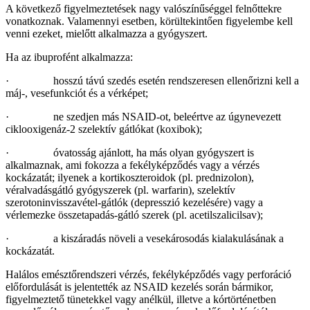
A következő figyelmeztetések nagy valószínűséggel felnőttekre
vonatkoznak. Valamennyi esetben, körültekintően figyelembe kell
venni ezeket, mielőtt alkalmazza a gyógyszert.
Ha az ibuprofént alkalmazza:
· hosszú távú szedés esetén rendszeresen ellenőrizni kell a
máj-, vesefunkciót és a vérképet;
· ne szedjen más NSAID-ot, beleértve az úgynevezett
ciklooxigenáz-2 szelektív gátlókat (koxibok);
· óvatosság ajánlott, ha más olyan gyógyszert is
alkalmaznak, ami fokozza a fekélyképződés vagy a vérzés
kockázatát; ilyenek a kortikoszteroidok (pl. prednizolon),
véralvadásgátló gyógyszerek (pl. warfarin), szelektív
szerotoninvisszavétel-gátlók (depresszió kezelésére) vagy a
vérlemezke összetapadás-gátló szerek (pl. acetilszalicilsav);
· a kiszáradás növeli a vesekárosodás kialakulásának a
kockázatát.
Halálos emésztőrendszeri vérzés, fekélyképződés vagy perforáció
előfordulását is jelentették az NSAID kezelés során bármikor,
figyelmeztető tünetekkel vagy anélkül, illetve a kórtörténetben