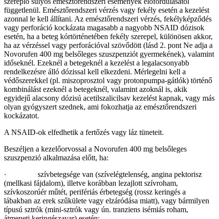
szereplő súlyos emésztőrendszeri események előfordulásától
függetlenül. Emésztőrendszeri vérzés vagy fekély esetén a kezelést
azonnal le kell állítani. Az emésztőrendszeri vérzés, fekélyképződés
vagy perforáció kockázata magasabb a nagyobb NSAID dózisok
esetén, ha a beteg kórtörténetében fekély szerepel, különösen akkor,
ha az vérzéssel vagy perforációval szövődött (lásd 2. pont Ne adja a
Novorufen 400 mg belsőleges szuszpenziót gyermekének), valamint
időseknél. Ezeknél a betegeknél a kezelést a legalacsonyabb
rendelkezésre álló dózissal kell elkezdeni. Mérlegelni kell a
védőszerekkel (pl. miszoprosztol vagy protonpumpa-gátlók) történő
kombinálást ezeknél a betegeknél, valamint azoknál is, akik
egyidejű alacsony dózisú acetilszalicilsav kezelést kapnak, vagy más
olyan gyógyszert szednek, ami fokozhatja az emésztőrendszeri
kockázatot.
A NSAID-ok elfedhetik a fertőzés vagy láz tüneteit.
Beszéljen a kezelőorvossal a Novorufen 400 mg belsőleges
szuszpenzió alkalmazása előtt, ha:
· szívbetegsége van (szívelégtelenség, angina pektorisz
(mellkasi fájdalom), illetve korábban lezajlott szívroham,
szívkoszorúér műtét, perifériás érbetegség (rossz keringés a
lábakban az erek szűkülete vagy elzáródása miatt), vagy bármilyen
típusú sztrók (mini-sztrók vagy ún. tranziens isémiás roham,
átmeneti keringészavar) esetén;