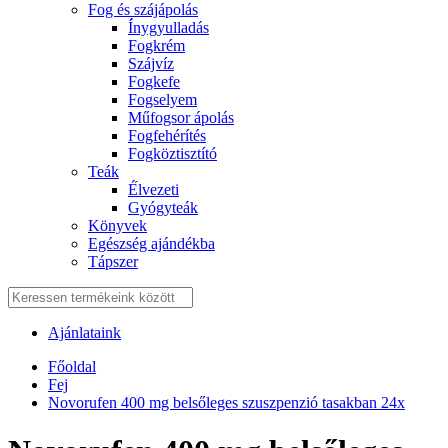
Fog és szájápolás
Í́nygyulladás
Fogkrém
Szájvíz
Fogkefe
Fogselyem
Műfogsor ápolás
Fogfehérítés
Fogköztisztító
Teák
É́lvezeti
Gyógyteák
Könyvek
Egészség ajándékba
Tápszer
Ajánlataink
Főoldal
Fej
Novorufen 400 mg belsőleges szuszpenzió tasakban 24x