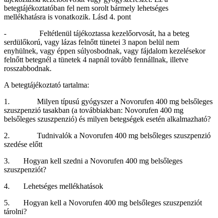
betegtájékoztatóban fel nem sorolt bármely lehetséges
mellékhatásra
is vonatkozik. Lásd 4. pont
- Feltétlenül tájékoztassa kezelőorvosát, ha a beteg
serdülőkorú, vagy lázas felnőtt tünetei 3 napon belül nem
enyhülnek, vagy éppen súlyosbodnak, vagy fájdalom kezelésekor
felnőtt betegnél a tünetek 4 napnál tovább fennállnak, illetve
rosszabbodnak.
A betegtájékoztató tartalma:
1. Milyen típusú gyógyszer a Novorufen 400 mg belsőleges
szuszpenzió tasakban (a továbbiakban: Novorufen 400 mg
belsőleges szuszpenzió) és milyen betegségek esetén alkalmazható?
2. Tudnivalók a Novorufen 400 mg belsőleges szuszpenzió
szedése előtt
3. Hogyan kell szedni a Novorufen 400 mg belsőleges
szuszpenziót?
4. Lehetséges mellékhatások
5. Hogyan kell a Novorufen 400 mg belsőleges szuszpenziót
tárolni?