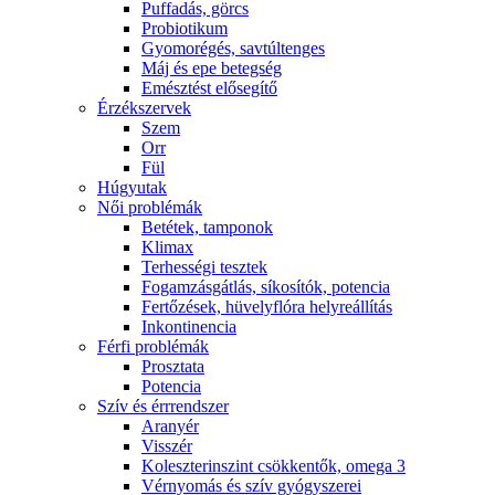
Puffadás, görcs
Probiotikum
Gyomorégés, savtúltenges
Máj és epe betegség
Emésztést elősegítő
Érzékszervek
Szem
Orr
Fül
Húgyutak
Női problémák
Betétek, tamponok
Klimax
Terhességi tesztek
Fogamzásgátlás, síkosítók, potencia
Fertőzések, hüvelyflóra helyreállítás
Inkontinencia
Férfi problémák
Prosztata
Potencia
Szív és érrrendszer
Aranyér
Visszér
Koleszterinszint csökkentők, omega 3
Vérnyomás és szív gyógyszerei