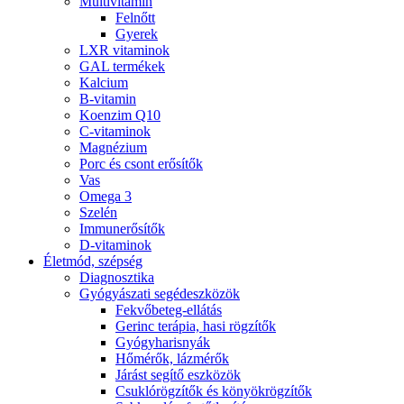
Multivitamin
Felnőtt
Gyerek
LXR vitaminok
GAL termékek
Kalcium
B-vitamin
Koenzim Q10
C-vitaminok
Magnézium
Porc és csont erősítők
Vas
Omega 3
Szelén
Immunerősítők
D-vitaminok
Életmód, szépség
Diagnosztika
Gyógyászati segédeszközök
Fekvőbeteg-ellátás
Gerinc terápia, hasi rögzítők
Gyógyharisnyák
Hőmérők, lázmérők
Járást segítő eszközök
Csuklórögzítők és könyökrögzítők