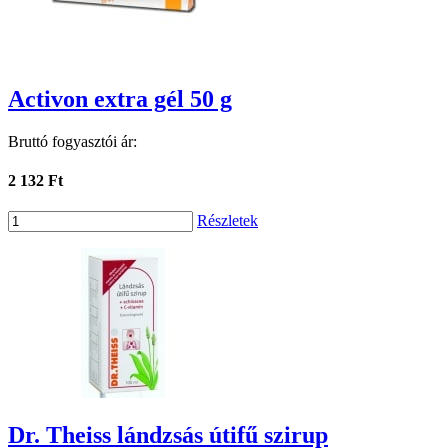
Activon extra gél 50 g
Bruttó fogyasztói ár:
2 132 Ft
Részletek
Dr. Theiss lándzsás útifű szirup