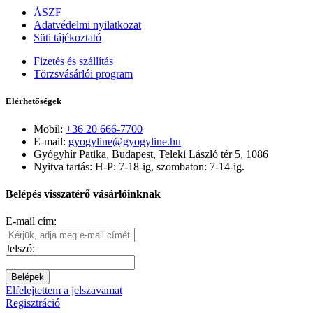
ÁSZF
Adatvédelmi nyilatkozat
Süti tájékoztató
Fizetés és szállítás
Törzsvásárlói program
Elérhetőségek
Mobil:
+36 20 666-7700
E-mail:
gyogyline@gyogyline.hu
Gyógyhír Patika, Budapest, Teleki László tér 5, 1086
Nyitva tartás: H-P: 7-18-ig, szombaton: 7-14-ig.
Belépés visszatérő vásárlóinknak
E-mail cím:
Jelszó:
Belépek
Elfelejtettem a jelszavamat
Regisztráció