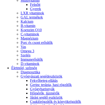
Multivitamin
Felnőtt
Gyerek
LXR vitaminok
GAL termékek
Kalcium
B-vitamin
Koenzim Q10
C-vitaminok
Magnézium
Porc és csont erősítők
Vas
Omega 3
Szelén
Immunerősítők
D-vitaminok
Életmód, szépség
Diagnosztika
Gyógyászati segédeszközök
Fekvőbeteg-ellátás
Gerinc terápia, hasi rögzítők
Gyógyharisnyák
Hőmérők, lázmérők
Járást segítő eszközök
Csuklórögzítők és könyökrögzítők