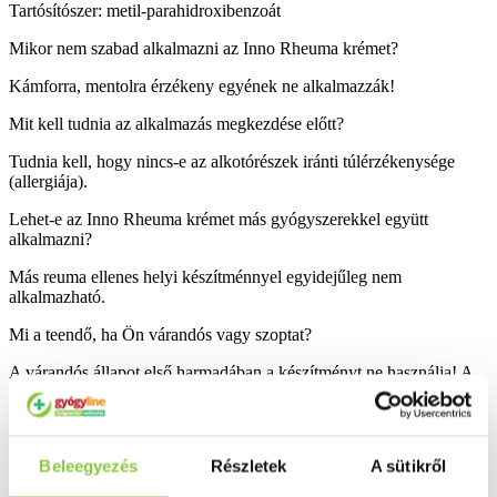
Tartósítószer: metil-parahidroxibenzoát
Mikor nem szabad alkalmazni az Inno Rheuma krémet?
Kámforra, mentolra érzékeny egyének ne alkalmazzák!
Mit kell tudnia az alkalmazás megkezdése előtt?
Tudnia kell, hogy nincs-e az alkotórészek iránti túlérzékenysége
(allergiája).
Lehet-e az Inno Rheuma krémet más gyógyszerekkel együtt
alkalmazni?
Más reuma ellenes helyi készítménnyel egyidejűleg nem
alkalmazható.
Mi a teendő, ha Ön várandós vagy szoptat?
A várandós állapot első harmadában a készítményt ne használja! A
szoptatás ideje alatti alkalmazás során ügyeljen arra, hogy a
készítmény az emlőkre ne kerüljön!
Hogyan kell az Inno Rheuma krémet alkalmazni?
Beleegyezés
Részletek
A sütikről
Naponta 2-3 alkalommal a fájdalmas testrészt és környékét a