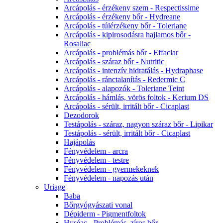
Arcápolás - érzékeny szem - Respectissime
Arcápolás - érzékeny bőr - Hydreane
Arcápolás - túlérzékeny bőr - Toleriane
Arcápolás - kipirosodásra hajlamos bőr -
Rosaliac
Arcápolás - problémás bőr - Effaclar
Arcápolás - száraz bőr - Nutritic
Arcápolás - intenzív hidratálás - Hydraphase
Arcápolás - ránctalanítás - Redermic C
Arcápolás - alapozók - Toleriane Teint
Arcápolás - hámlás, vörös foltok - Kerium DS
Arcápolás - sérült, irritált bőr - Cicaplast
Dezodorok
Testápolás - száraz, nagyon száraz bőr - Lipikar
Testápolás - sérült, irritált bőr - Cicaplast
Hajápolás
Fényvédelem - arcra
Fényvédelem - testre
Fényvédelem - gyermekeknek
Fényvédelem - napozás után
Uriage
Baba
Bőrgyógyászati vonal
Dépiderm - Pigmentfoltok
Hyséac - Problémás, zíros bőr