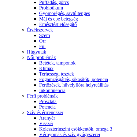
Puffadás, görcs
Probiotikum
Gyomorégés, savtúltenges
Máj és epe betegség
Emésztést elősegítő
Érzékszervek
Szem
Orr
Fül
Húgyutak
Női problémák
Betétek, tamponok
Klimax
Terhességi tesztek
Fogamzásgátlás, síkosítók, potencia
Fertőzések, hüvelyflóra helyreállítás
Inkontinencia
Férfi problémák
Prosztata
Potencia
Szív és érrrendszer
Aranyér
Visszér
Koleszterinszint csökkentők, omega 3
Vérnyomás és szív gyógyszerei