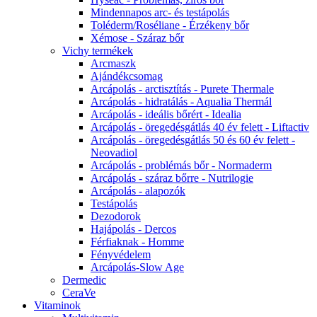
Mindennapos arc- és testápolás
Toléderm/Roséliane - Érzékeny bőr
Xémose - Száraz bőr
Vichy termékek
Arcmaszk
Ajándékcsomag
Arcápolás - arctisztítás - Purete Thermale
Arcápolás - hidratálás - Aqualia Thermál
Arcápolás - ideális bőrért - Idealia
Arcápolás - öregedésgátlás 40 év felett - Liftactiv
Arcápolás - öregedésgátlás 50 és 60 év felett -
Neovadiol
Arcápolás - problémás bőr - Normaderm
Arcápolás - száraz bőrre - Nutrilogie
Arcápolás - alapozók
Testápolás
Dezodorok
Hajápolás - Dercos
Férfiaknak - Homme
Fényvédelem
Arcápolás-Slow Age
Dermedic
CeraVe
Vitaminok