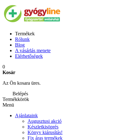
Termékek
Rólunk
Blog
A vásárlás menete
Elérhetőségek
0
Kosár
Az Ön kosara üres.
Belépés
Termékkörök
Menü
Ajánlataink
Augusztusi akció
Készletkisöprés
Könyv kiárusítás!
Fix áras termékek