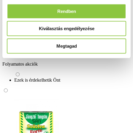
A krémet csak a csomagoláson feltüntetett lejárati időn belül szabad
Rendben
felhasználni.
Bővebben ...
Kiválasztás engedélyezése
Ingyenes szállítás 18 000 Ft felett
Minőségellenőrzött termékek
Megtagad
Valós gyógyszertári háttér
Folyamatos akciók
Ezek is érdekelhetik Önt