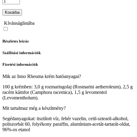
Kosárba
Kívánságlistába
Részletes leírás
Szállítási információk
Fizetési információk
Mik az Inno Rheuma krém hatóanyagai?
100 g krémben: 3,0 g rozmaringolaj (Rosmarini aetheroleum), 2,5 g
racém kámfor (Camphora racemica), 1,5 g levomentol
(Levomentholum).
Mit tartalmaz még a készítmény?
Segédanyagokat: tisztított víz, fehér vazelin, cetil-sztearil-alkohol,
poliszorbát 60, folyékony paraffin, alumínium-acetát-tartarát-oldat,
96%-os etanol