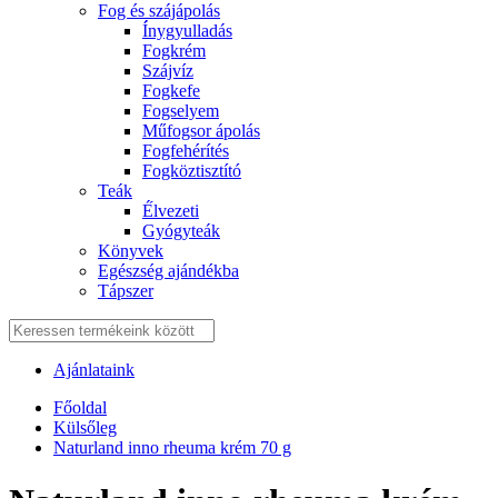
Fog és szájápolás
Í́nygyulladás
Fogkrém
Szájvíz
Fogkefe
Fogselyem
Műfogsor ápolás
Fogfehérítés
Fogköztisztító
Teák
É́lvezeti
Gyógyteák
Könyvek
Egészség ajándékba
Tápszer
Ajánlataink
Főoldal
Külsőleg
Naturland inno rheuma krém 70 g