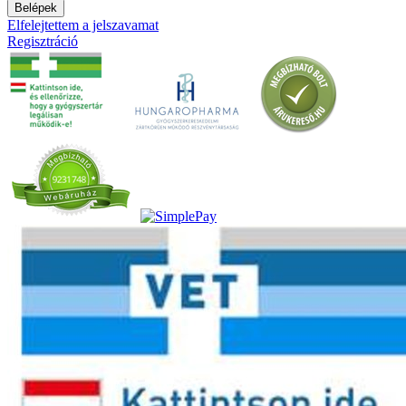
Belépek
Elfelejtettem a jelszavamat
Regisztráció