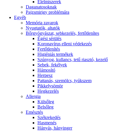
É́lelmiszerek
Daganatosoknak
Pajzsmirigy problémára
Egyéb
Memória zavarok
Nyugtatók, altatók
Bőrgyógyászat, sebkezelés, fertőtlenítes
É́gési sérülés
Koronavírus elleni védekezés
Fertőtlenítés
Higiéniás termékek
Szúnyog, kullancs, tetű riasztó, kezelő
Sebek, fekélyek
Hámosító
Herpesz
Pattanás, szemölcs, tyúkszem
Pikkelysömör
Hegkezelés
Allergia
Külsőleg
Belsőleg
Emésztés
Székrekedés
Hasmenés
Hányás, hányinger