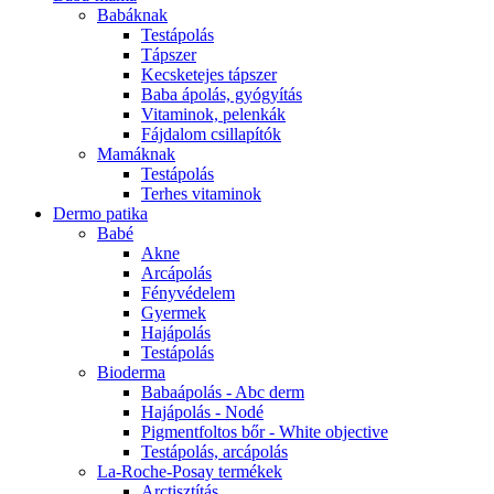
Babáknak
Testápolás
Tápszer
Kecsketejes tápszer
Baba ápolás, gyógyítás
Vitaminok, pelenkák
Fájdalom csillapítók
Mamáknak
Testápolás
Terhes vitaminok
Dermo patika
Babé
Akne
Arcápolás
Fényvédelem
Gyermek
Hajápolás
Testápolás
Bioderma
Babaápolás - Abc derm
Hajápolás - Nodé
Pigmentfoltos bőr - White objective
Testápolás, arcápolás
La-Roche-Posay termékek
Arctisztítás