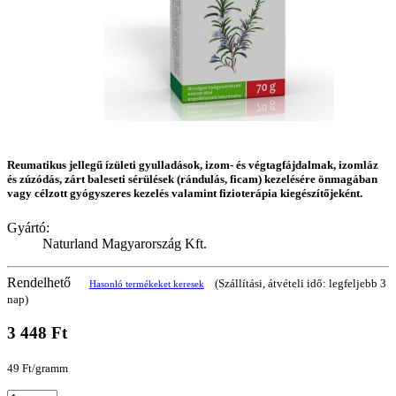
Reumatikus jellegű ízületi gyulladások, izom- és végtagfájdalmak, izomláz
és zúzódás, zárt baleseti sérülések (rándulás, ficam) kezelésére önmagában
vagy célzott gyógyszeres kezelés valamint fizioterápia kiegészítőjeként.
Gyártó:
Naturland Magyarország Kft.
Rendelhető
(Szállítási, átvételi idő: legfeljebb 3
Hasonló termékeket keresek
nap)
3 448 Ft
49 Ft/gramm