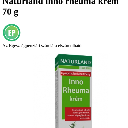
Naturland inno rheuma krém
70 g
Az Egészségpénztári számlára elszámolható