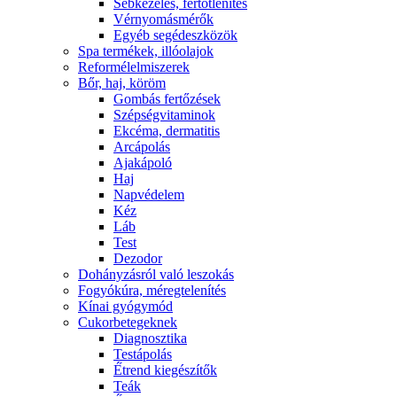
Sebkezelés, fertőtlenítés
Vérnyomásmérők
Egyéb segédeszközök
Spa termékek, illóolajok
Reformélelmiszerek
Bőr, haj, köröm
Gombás fertőzések
Szépségvitaminok
Ekcéma, dermatitis
Arcápolás
Ajakápoló
Haj
Napvédelem
Kéz
Láb
Test
Dezodor
Dohányzásról való leszokás
Fogyókúra, méregtelenítés
Kínai gyógymód
Cukorbetegeknek
Diagnosztika
Testápolás
É́trend kiegészítők
Teák