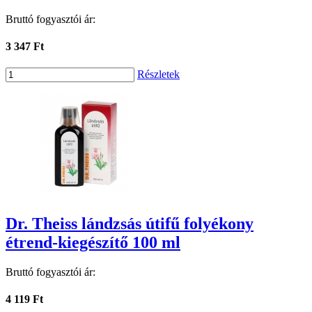
Bruttó fogyasztói ár:
3 347 Ft
Részletek
Dr. Theiss lándzsás útifű folyékony
étrend-kiegészítő 100 ml
Bruttó fogyasztói ár:
4 119 Ft