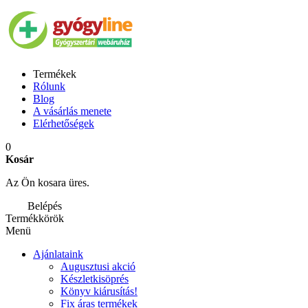
Termékek
Rólunk
Blog
A vásárlás menete
Elérhetőségek
0
Kosár
Az Ön kosara üres.
Belépés
Termékkörök
Menü
Ajánlataink
Augusztusi akció
Készletkisöprés
Könyv kiárusítás!
Fix áras termékek