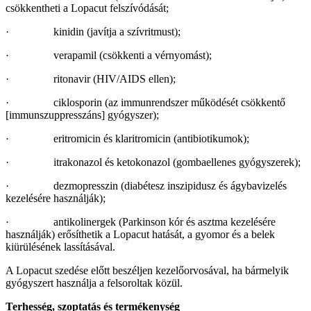
csökkentheti a Lopacut felszívódását;
· kinidin (javítja a szívritmust);
· verapamil (csökkenti a vérnyomást);
· ritonavir (HIV/AIDS ellen);
· ciklosporin (az immunrendszer működését csökkentő
[immunszuppresszáns] gyógyszer);
· eritromicin és klaritromicin (antibiotikumok);
· itrakonazol és ketokonazol (gombaellenes gyógyszerek);
· dezmopresszin (diabétesz inszipidusz és ágybavizelés
kezelésére használják);
· antikolinergek (Parkinson kór és asztma kezelésére
használják) erősíthetik a Lopacut hatását, a gyomor és a belek
kiürülésének lassításával.
A Lopacut szedése előtt beszéljen kezelőorvosával, ha bármelyik
gyógyszert használja a felsoroltak közül.
Terhesség, szoptatás és termékenység