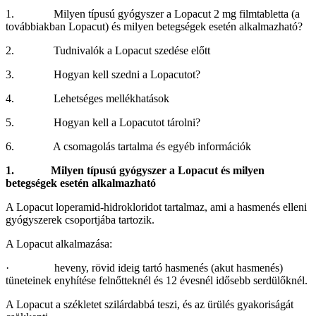
1. Milyen típusú gyógyszer a Lopacut 2 mg filmtabletta (a
továbbiakban Lopacut) és milyen betegségek esetén alkalmazható?
2. Tudnivalók a Lopacut szedése előtt
3. Hogyan kell szedni a Lopacutot?
4. Lehetséges mellékhatások
5. Hogyan kell a Lopacutot tárolni?
6. A csomagolás tartalma és egyéb információk
1.
Milyen típusú gyógyszer a Lopacut és milyen
betegségek esetén alkalmazható
A Lopacut loperamid-hidrokloridot tartalmaz, ami a hasmenés elleni
gyógyszerek csoportjába tartozik.
A Lopacut alkalmazása:
· heveny, rövid ideig tartó hasmenés (akut hasmenés)
tüneteinek enyhítése felnőtteknél és 12 évesnél idősebb serdülőknél.
A Lopacut a székletet szilárdabbá teszi, és az ürülés gyakoriságát