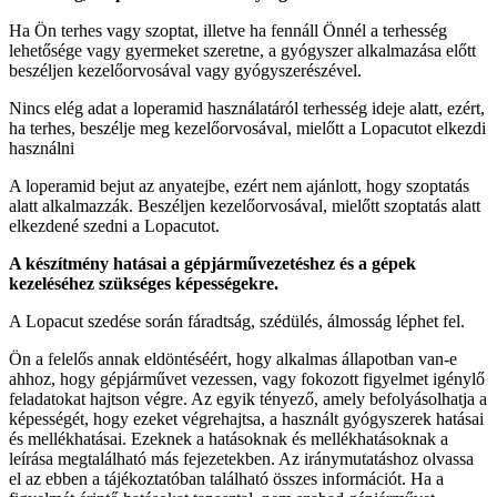
Ha Ön terhes vagy szoptat, illetve ha fennáll Önnél a terhesség
lehetősége vagy gyermeket szeretne, a gyógyszer alkalmazása előtt
beszéljen kezelőorvosával vagy gyógyszerészével.
Nincs elég adat a loperamid használatáról terhesség ideje alatt, ezért,
ha terhes, beszélje meg kezelőorvosával, mielőtt a Lopacutot elkezdi
használni
A loperamid bejut az anyatejbe, ezért nem ajánlott, hogy szoptatás
alatt alkalmazzák. Beszéljen kezelőorvosával, mielőtt szoptatás alatt
elkezdené szedni a Lopacutot.
A készítmény hatásai a gépjárművezetéshez és a gépek
kezeléséhez szükséges képességekre.
A Lopacut szedése során fáradtság, szédülés, álmosság léphet fel.
Ön a felelős annak eldöntéséért, hogy alkalmas állapotban van-e
ahhoz, hogy gépjárművet vezessen, vagy fokozott figyelmet igénylő
feladatokat hajtson végre. Az egyik tényező, amely befolyásolhatja a
ké­pességét, hogy ezeket végrehajtsa, a használt gyógyszerek hatásai
és mellékhatásai. Ezeknek a hatásoknak és mellékhatásoknak a
leírása megtalálható más fejezetekben. Az iránymutatáshoz olvassa
el az ebben a tájékoztatóban található összes információt. Ha a