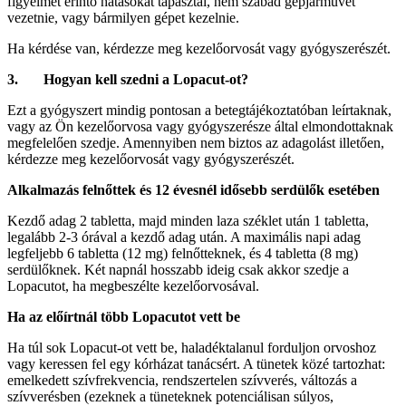
figyelmét érintő hatásokat tapasztal, nem szabad gépjárművet
vezetnie, vagy bármilyen gépet kezelnie.
Ha kérdése van, kérdezze meg kezelőorvosát vagy gyógyszerészét.
3.
Hogyan kell szedni a Lopacut-ot?
Ezt a gyógyszert mindig pontosan a betegtájékoztatóban leírtaknak,
vagy az Ön kezelőorvosa vagy gyógyszerésze által elmondottaknak
megfelelően szedje. Amennyiben nem biztos az adagolást illetően,
kérdezze meg kezelőorvosát vagy gyógyszerészét.
Alkalmazás felnőttek és 12 évesnél idősebb serdülők esetében
Kezdő adag 2 tabletta, majd minden laza széklet után 1 tabletta,
legalább 2-3 órával a kezdő adag után. A maximális napi adag
legfeljebb 6 tabletta (12 mg) felnőtteknek, és 4 tabletta (8 mg)
serdülőknek. Két napnál hosszabb ideig csak akkor szedje a
Lopacutot, ha megbeszélte kezelőorvosával.
Ha az előírtnál több Lopacutot vett be
Ha túl sok Lopacut-ot vett be, haladéktalanul forduljon orvoshoz
vagy keressen fel egy kórházat tanácsért. A tünetek közé tartozhat:
emelkedett szívfrekvencia, rendszertelen szívverés, változás a
szívverésben (ezeknek a tüneteknek potenciálisan súlyos,