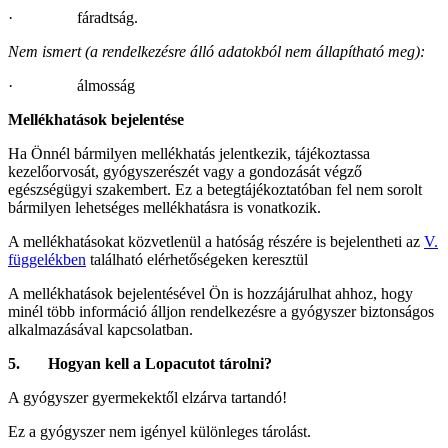
· fáradtság.
Nem ismert (
a rendelkezésre álló adatokból nem állapítható meg
):
· álmosság
Mellékhatások bejelentése
Ha Önnél bármilyen mellékhatás jelentkezik, tájékoztassa
kezelőorvosát, gyógyszerészét vagy a gondozását végző
egészségügyi szakembert. Ez a betegtájékoztatóban fel nem sorolt
bármilyen lehetséges mellékhatásra is vonatkozik.
A mellékhatásokat közvetlenül a hatóság részére is bejelentheti az
V.
függelékben
található elérhetőségeken keresztül
A mellékhatások bejelentésével Ön is hozzájárulhat ahhoz, hogy
minél több információ álljon rendelkezésre a gyógyszer biztonságos
alkalmazásával kapcsolatban.
5.
Hogyan kell a Lopacutot tárolni?
A gyógyszer gyermekektől elzárva tartandó!
Ez a gyógy­szer nem igényel különleges tárolást.