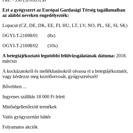
Ezt a gyógyszert az Európai Gazdasági Térség tagállamaiban
az alábbi neveken engedélyezték:
Lopacut (CZ, DE, DK, EE, FI, HU, LT, LV, NO, PL, SE, SI, SK)
OGYI-T-21698/01 (8x)
OGYI-T-21698/02 (10x)
A betegtájékoztató legutóbbi felülvizsgálatának dátuma:
2018.
március
A kockázatokról és mellékhatásokról olvassa el a betegtájékoztatót,
vagy kérdezze meg kezelőorvosát, gyógyszerészét!
Bővebben ...
Ingyenes szállítás 18 000 Ft felett
Minőségellenőrzött termékek
Valós gyógyszertári háttér
Folyamatos akciók