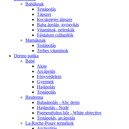
Babáknak
Testápolás
Tápszer
Kecsketejes tápszer
Baba ápolás, gyógyítás
Vitaminok, pelenkák
Fájdalom csillapítók
Mamáknak
Testápolás
Terhes vitaminok
Dermo patika
Babé
Akne
Arcápolás
Fényvédelem
Gyermek
Hajápolás
Testápolás
Bioderma
Babaápolás - Abc derm
Hajápolás - Nodé
Pigmentfoltos bőr - White objective
Testápolás, arcápolás
La-Roche-Posay termékek
Arctisztítás