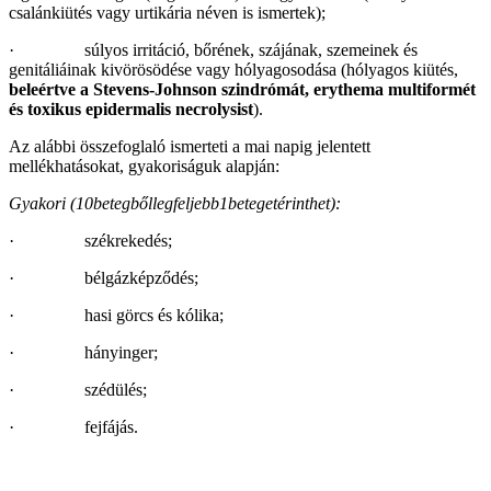
csalánkiütés vagy urtikária néven is ismertek);
· súlyos irritáció, bőrének, szájának, szemeinek és
genitáliáinak kivörösödése vagy hólyagosodása (hólyagos kiütés,
beleértve a Stevens-Johnson szindrómát, erythema multiformét
és toxikus epidermalis necrolysist
).
Az alábbi összefoglaló ismerteti a mai napig jelentett
mellékhatásokat, gyakoriságuk alapján:
Gyakori (
10betegbőllegfeljebb1betegetérinthet):
· székrekedés;
· bélgázképződés;
· hasi görcs és kólika;
· hányinger;
· szédülés;
· fejfájás.