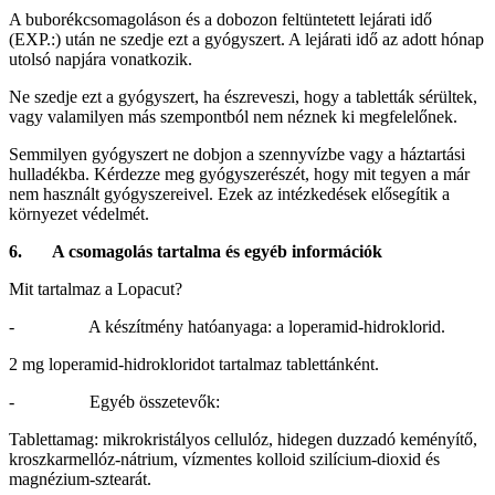
A buborékcsomagoláson és a dobozon feltüntetett lejárati idő
(EXP.:) után ne szedje ezt a gyógyszert. A lejárati idő az adott hónap
utolsó napjára vonatkozik.
Ne szedje ezt a gyógyszert, ha észreveszi, hogy a tabletták sérültek,
vagy valamilyen más szempontból nem néznek ki megfelelőnek.
Semmilyen gyógyszert ne dobjon a szennyvízbe vagy a háztartási
hulladékba. Kérdezze meg gyógyszerészét, hogy mit tegyen a már
nem használt gyógyszereivel. Ezek az intézkedések elősegítik a
környezet védelmét.
6.
A csomagolás tartalma és egyéb információk
Mit tartalmaz a Lopacut?
- A készítmény hatóanyaga: a loperamid-hidroklorid.
2 mg loperamid-hidrokloridot tartalmaz tablettánként.
- Egyéb összetevők:
Tablettamag: mikrokristályos cellulóz, hidegen duzzadó keményítő,
kroszkarmellóz‑nátrium, vízmentes kolloid szilícium‑dioxid és
magnézium-sztearát.