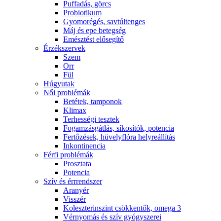
Puffadás, görcs
Probiotikum
Gyomorégés, savtúltenges
Máj és epe betegség
Emésztést elősegítő
Érzékszervek
Szem
Orr
Fül
Húgyutak
Női problémák
Betétek, tamponok
Klimax
Terhességi tesztek
Fogamzásgátlás, síkosítók, potencia
Fertőzések, hüvelyflóra helyreállítás
Inkontinencia
Férfi problémák
Prosztata
Potencia
Szív és érrrendszer
Aranyér
Visszér
Koleszterinszint csökkentők, omega 3
Vérnyomás és szív gyógyszerei