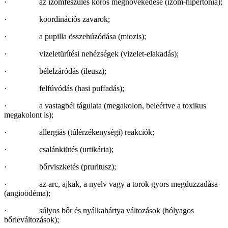
· az izomfeszülés kóros megnövekedése (izom-hipertónia);
· koordinációs zavarok;
· a pupilla összehúzódása (miozis);
· vizeletürítési nehézségek (vizelet-elakadás);
· bélelzáródás (ileusz);
· felfúvódás (hasi puffadás);
· a vastagbél tágulata (megakolon, beleértve a toxikus
megakolont is);
· allergiás (túlérzékenységi) reakciók;
· csalánkiütés (urtikária);
· bőrviszketés (pruritusz);
· az arc, ajkak, a nyelv vagy a torok gyors megduzzadása
(angioödéma);
· sú­lyos bőr és nyálkahártya változások (hólyagos
bőrleváltozások);