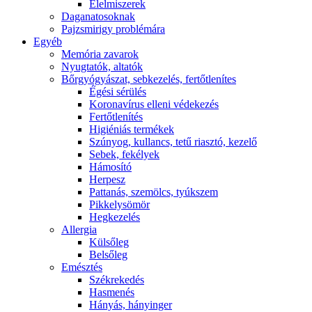
É́lelmiszerek
Daganatosoknak
Pajzsmirigy problémára
Egyéb
Memória zavarok
Nyugtatók, altatók
Bőrgyógyászat, sebkezelés, fertőtlenítes
É́gési sérülés
Koronavírus elleni védekezés
Fertőtlenítés
Higiéniás termékek
Szúnyog, kullancs, tetű riasztó, kezelő
Sebek, fekélyek
Hámosító
Herpesz
Pattanás, szemölcs, tyúkszem
Pikkelysömör
Hegkezelés
Allergia
Külsőleg
Belsőleg
Emésztés
Székrekedés
Hasmenés
Hányás, hányinger