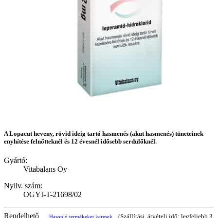
A Lopacut heveny, rövid ideig tartó hasmenés (akut hasmenés) tüneteinek
enyhítése felnőtteknél és 12 évesnél idősebb serdülőknél.
Gyártó:
Vitabalans Oy
Nyilv. szám:
OGYI-T-21698/02
Rendelhető
(Szállítási, átvételi idő: legfeljebb 3
Hasonló termékeket keresek