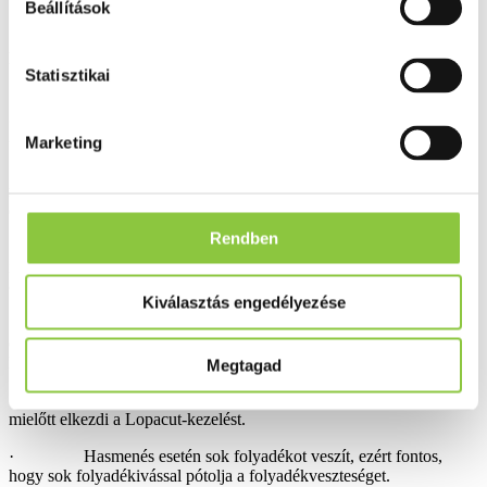
Beállítások
· ha hosszú ideje tartó (krónikus) hasmenése van.
Figyelmeztetések és óvintézkedések
Statisztikai
· A Lopacut használata tünetileg megszüntetheti a
gyomorban és a belekben hosszú ideje tartó gyulladás (krónikus
gyulladásos bélbetegségek) hirtelen kialakuló romlásának tüneteit.
Marketing
· A Lopacut-kezelés enyhíti a tüneteket, de nem szünteti
meg az okot. Ezért a hasmenést okozó betegséget ki kell vizsgálni,
és elsőként azt kell kezelni a hosszú ideig tartó kezelés előtt.
Rendben
· Ha a heveny hasmenés a kezelés megkezdése után 2
napon belül sem múlik el, a Lopacut szedését abba kell hagyni, és
orvoshoz kell fordulni.
Kiválasztás engedélyezése
· Ha székrekedés tünetei, vagy a károsodott bélmozgás
egyéb tü­netei fordulnak elő, a kezelést abba kell hagyni, és fel kell
keresnie kezelőorvosát.
Megtagad
· Ha májfunkciója károsodott, beszéljen kezelőorvosával,
mielőtt elkezdi a Lopacut-kezelést.
· Hasmenés esetén sok folyadékot veszít, ezért fontos,
hogy sok folyadékivással pótolja a folyadékveszteséget.