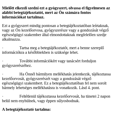
Mielőtt elkezdi szedni ezt a gyógyszert, olvassa el figyelmesen az
alábbi betegtájékoztatót, mert az Ön számára fontos
információkat tartalmaz.
Ezt a gyógyszert mindig pontosan a betegtájékoztatóban leírtaknak,
vagy az Ön kezelőorvosa, gyógyszerésze vagy a gondozását végző
egészségügyi szakember által elmondottaknak megfelelően szedje
alkalmazza.
· Tartsa meg a betegtájékoztatót, mert a benne szereplő
információkra a későbbiekben is szüksége lehet.
· További információkért vagy tanácsért forduljon
gyógyszerészéhez.
· Ha Önnél bármilyen mellékhatás jelentkezik, tájékoztassa
kezelőorvosát, gyógyszerészét vagy a gondozását végző
egészségügyi szakembert. Ez a betegtájékoztatóban fel nem sorolt
bármely lehetséges mellékhatásra is vonatkozik. Lásd 4. pont.
· Feltétlenül tájékoztassa kezelőorvosát, ha tünetei 2 napon
belül nem enyhülnek, vagy éppen súlyosbodnak.
A betegtájékoztató tartalma: