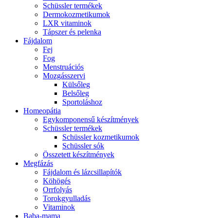
Schüssler termékek
Dermokozmetikumok
LXR vitaminok
Tápszer és pelenka
Fájdalom
Fej
Fog
Menstruációs
Mozgásszervi
Külsőleg
Belsőleg
Sportoláshoz
Homeopátia
Egykomponensű készítmények
Schüssler termékek
Schüssler kozmetikumok
Schüssler sók
Összetett készítmények
Megfázás
Fájdalom és lázcsillapítók
Köhögés
Orrfolyás
Torokgyulladás
Vitaminok
Baba-mama