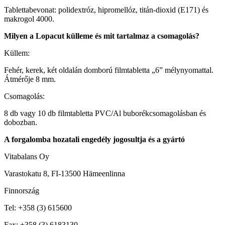
Tablettabevonat: polidextróz, hipromellóz, titán‑dioxid (E171) és
makrogol 4000.
Milyen a Lopacut külleme és mit tartalmaz a csomagolás?
Küllem:
Fehér, kerek, két oldalán domború filmtabletta „6” mélynyomattal.
Átmérője 8 mm.
Csomagolás:
8 db vagy 10 db filmtabletta PVC/Al buborékcsomagolásban és
dobozban.
A forgalomba hozatali engedély jogosultja és a gyártó
Vitabalans Oy
Varastokatu 8, FI-13500 Hämeenlinna
Finnország
Tel: +358 (3) 615600
Fax: +358 (3) 6183130