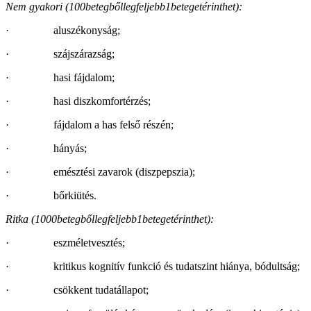
Nem gyakori (
100betegbőllegfeljebb1betegetérinthet):
· aluszékonyság;
· szájszárazság;
· hasi fájdalom;
· hasi diszkomfortérzés;
· fájdalom a has felső részén;
· hányás;
· emésztési zavarok (diszpepszia);
· bőrkiütés.
Ritka (
1000betegbőllegfeljebb1betegetérinthet):
· eszméletvesztés;
· kritikus kognitív funkció és tudatszint hiánya, bódultság;
· csökkent tudatállapot;