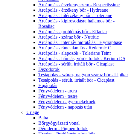
Arcápolás - érzékeny szem - Respectissime
Arcápolás - érzékeny bőr - Hydreane
Arcápolás - túlérzékeny bőr - Toleriane
Arcápolás - kipirosodásra hajlamos bőr -
Rosaliac
Arcápolás - problémás bőr - Effaclar
Arcápolás - száraz bőr - Nutritic
Arcápolás - intenzív hidratálás - Hydraphase
Arcápolás - ránctalanítás - Redermic C
Arcápolás - alapozók - Toleriane Teint
Arcápolás - hámlás, vörös foltok - Kerium DS
Arcápolás - sérült, irritált bőr - Cicaplast
Dezodorok
Testápolás - száraz, nagyon száraz bőr - Lipikar
Testápolás - sérült, irritált bőr - Cicaplast
Hajápolás
Fényvédelem - arcra
Fényvédelem - testre
Fényvédelem - gyermekeknek
Fényvédelem - napozás után
Uriage
Baba
Bőrgyógyászati vonal
Dépiderm - Pigmentfoltok
Hyséac - Problémás, zíros bőr