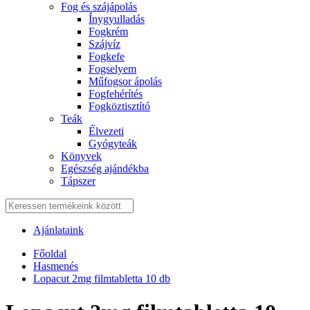
Fog és szájápolás
Í́nygyulladás
Fogkrém
Szájvíz
Fogkefe
Fogselyem
Műfogsor ápolás
Fogfehérítés
Fogköztisztító
Teák
É́lvezeti
Gyógyteák
Könyvek
Egészség ajándékba
Tápszer
Ajánlataink
Főoldal
Hasmenés
Lopacut 2mg filmtabletta 10 db