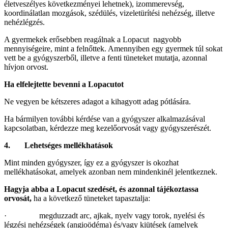
életveszélyes következményei lehetnek), izommerevség,
koordinálatlan mozgások, szédülés, vizeletürítési nehézség, illetve
nehézlégzés.
A gyermekek erősebben reagálnak a Lopacut nagyobb
mennyiségeire, mint a felnőttek. Amennyiben egy gyermek túl sokat
vett be a gyógyszerből, illetve a fenti tüneteket mutatja, azonnal
hívjon orvost.
Ha elfelejtette bevenni a Lopacutot
Ne vegyen be kétszeres adagot a kihagyott adag pótlására.
Ha bármilyen további kérdése van a gyógyszer alkalmazásával
kapcsolatban, kérdezze meg kezelőorvosát vagy gyógyszerészét.
4. Lehetséges mellékhatások
Mint minden gyógyszer, így ez a gyógyszer is okozhat
mellékhatásokat, amelyek azonban nem mindenkinél jelentkeznek.
Hagyja abba a Lopacut szedését, és azonnal tájékoztassa
orvosát,
ha a következő tüneteket ta­pasztalja:
· megduzzadt arc, ajkak, nyelv vagy torok, nyelési és
légzési nehézségek (angioödéma) és/vagy kiütések (amelyek