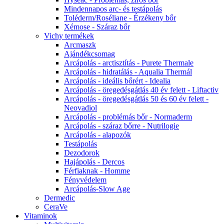
Mindennapos arc- és testápolás
Toléderm/Roséliane - Érzékeny bőr
Xémose - Száraz bőr
Vichy termékek
Arcmaszk
Ajándékcsomag
Arcápolás - arctisztítás - Purete Thermale
Arcápolás - hidratálás - Aqualia Thermál
Arcápolás - ideális bőrért - Idealia
Arcápolás - öregedésgátlás 40 év felett - Liftactiv
Arcápolás - öregedésgátlás 50 és 60 év felett -
Neovadiol
Arcápolás - problémás bőr - Normaderm
Arcápolás - száraz bőrre - Nutrilogie
Arcápolás - alapozók
Testápolás
Dezodorok
Hajápolás - Dercos
Férfiaknak - Homme
Fényvédelem
Arcápolás-Slow Age
Dermedic
CeraVe
Vitaminok