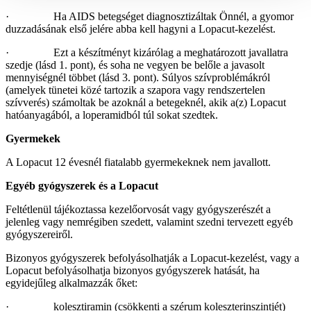
· Ha AIDS betegséget diagnosztizáltak Önnél, a gyomor
duzzadásának első jelére abba kell hagyni a Lopacut-kezelést.
· Ezt a készítményt kizárólag a meghatározott javallatra
szedje (lásd 1. pont), és soha ne vegyen be belőle a javasolt
mennyiségnél többet (lásd 3. pont). Súlyos szívproblémákról
(amelyek tünetei közé tartozik a szapora vagy rendszertelen
szívverés) számoltak be azoknál a betegeknél, akik a(z) Lopacut
hatóanyagából, a loperamidból túl sokat szedtek.
Gyermekek
A Lopacut 12 évesnél fiatalabb gyermekeknek nem javallott.
Egyéb gyógyszerek és a Lopacut
Feltétlenül tájékoztassa kezelőorvosát vagy gyógyszerészét a
jelenleg vagy nemrégiben szedett, valamint szedni tervezett egyéb
gyógyszereiről.
Bizonyos gyógyszerek befolyásolhatják a Lopacut-kezelést, vagy a
Lopacut befolyásolhatja bizonyos gyógyszerek hatását, ha
egyidejűleg alkalmazzák őket:
· kolesztiramin (csökkenti a szérum koleszterinszintjét)