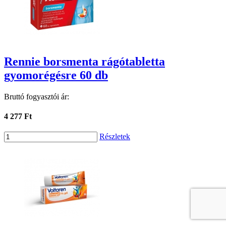
Rennie borsmenta rágótabletta
gyomorégésre 60 db
Bruttó fogyasztói ár:
4 277 Ft
Részletek