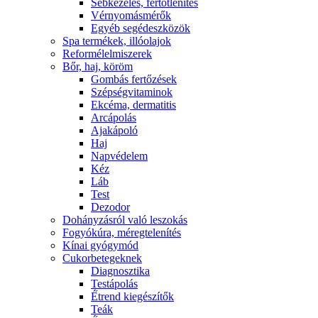
Sebkezelés, fertőtlenítés
Vérnyomásmérők
Egyéb segédeszközök
Spa termékek, illóolajok
Reformélelmiszerek
Bőr, haj, köröm
Gombás fertőzések
Szépségvitaminok
Ekcéma, dermatitis
Arcápolás
Ajakápoló
Haj
Napvédelem
Kéz
Láb
Test
Dezodor
Dohányzásról való leszokás
Fogyókúra, méregtelenítés
Kínai gyógymód
Cukorbetegeknek
Diagnosztika
Testápolás
É́trend kiegészítők
Teák