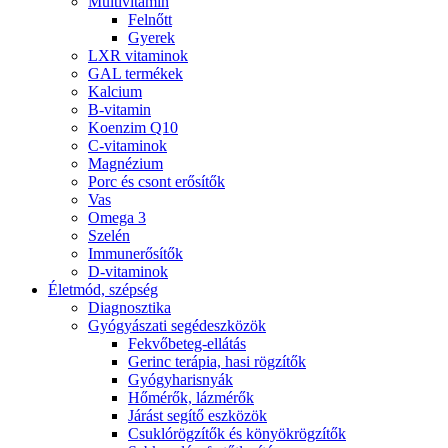
Multivitamin
Felnőtt
Gyerek
LXR vitaminok
GAL termékek
Kalcium
B-vitamin
Koenzim Q10
C-vitaminok
Magnézium
Porc és csont erősítők
Vas
Omega 3
Szelén
Immunerősítők
D-vitaminok
Életmód, szépség
Diagnosztika
Gyógyászati segédeszközök
Fekvőbeteg-ellátás
Gerinc terápia, hasi rögzítők
Gyógyharisnyák
Hőmérők, lázmérők
Járást segítő eszközök
Csuklórögzítők és könyökrögzítők