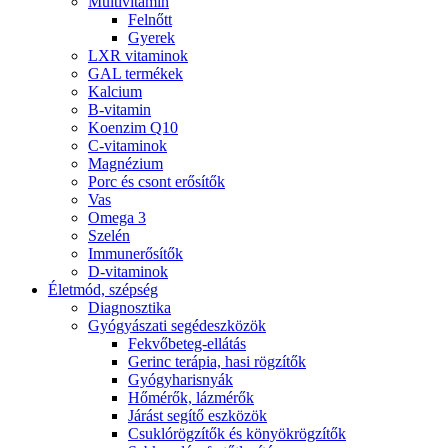
Multivitamin
Felnőtt
Gyerek
LXR vitaminok
GAL termékek
Kalcium
B-vitamin
Koenzim Q10
C-vitaminok
Magnézium
Porc és csont erősítők
Vas
Omega 3
Szelén
Immunerősítők
D-vitaminok
Életmód, szépség
Diagnosztika
Gyógyászati segédeszközök
Fekvőbeteg-ellátás
Gerinc terápia, hasi rögzítők
Gyógyharisnyák
Hőmérők, lázmérők
Járást segítő eszközök
Csuklórögzítők és könyökrögzítők