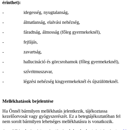
érinthet):
- idegesség, nyugtalanság,
- álmatlanság, elalvási nehézség,
- fáradtság, álmosság (főleg gyermekeknél),
- fejfájás,
- zavartság,
- hallucináció és görcsrohamok (főleg gyermekeknél),
- szívritmuszavar,
- légzési nehézség kisgyermekeknél és újszülötteknél.
Mellékhatások bejelentése
Ha Önnél bármilyen mellékhatás jelentkezik, tájékoztassa
kezelőorvosát vagy gyógyszerészét. Ez a betegtájékoztatóban fel
nem sorolt bármilyen lehetséges mellékhatásra is vonatkozik.