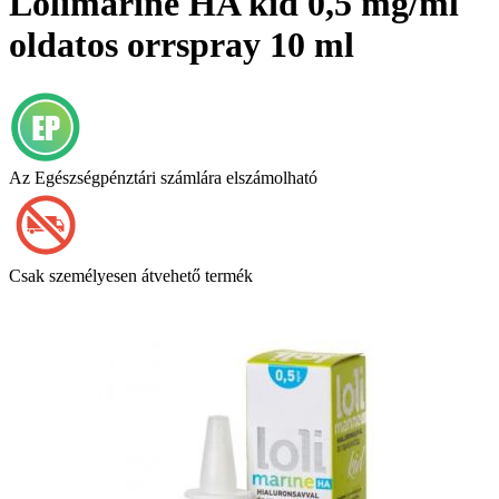
Lolimarine HA kid 0,5 mg/ml
oldatos orrspray 10 ml
Az Egészségpénztári számlára elszámolható
Csak személyesen átvehető termék