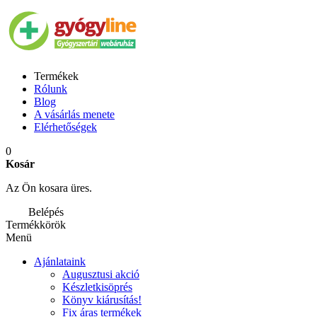
Termékek
Rólunk
Blog
A vásárlás menete
Elérhetőségek
0
Kosár
Az Ön kosara üres.
Belépés
Termékkörök
Menü
Ajánlataink
Augusztusi akció
Készletkisöprés
Könyv kiárusítás!
Fix áras termékek