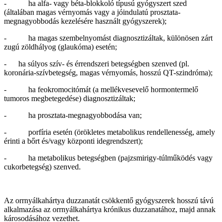
- ha alfa- vagy béta-blokkoló típusú gyógyszert szed
(általában magas vérnyomás vagy a jóindulatú prosztata-
megnagyobbodás kezelésére használt gyógyszerek);
- ha magas szembelnyomást diagnosztizáltak, különösen zárt
zugú zöldhályog (glaukóma) esetén;
- ha súlyos szív- és érrendszeri betegségben szenved (pl.
koronária-szívbetegség, magas vérnyomás, hosszú QT-szindróma);
- ha feokromocitómát (a mellékvesevelő hormontermelő
tumoros megbetegedése) diagnosztizáltak;
- ha prosztata-megnagyobbodása van;
- porfíria esetén (örökletes metabolikus rendellenesség, amely
érinti a bőrt és/vagy központi idegrendszert);
- ha metabolikus betegségben (pajzsmirigy-túlműködés vagy
cukorbetegség) szenved.
Az orrnyálkahártya duzzanatát csökkentő gyógyszerek hosszú távú
alkalmazása az orrnyálkahártya krónikus duzzanatához, majd annak
károsodásához vezethet.