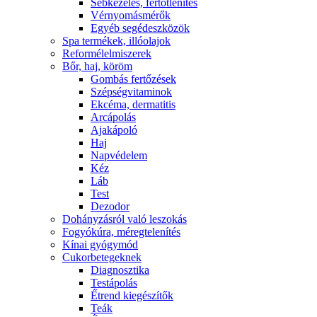
Sebkezelés, fertőtlenítés
Vérnyomásmérők
Egyéb segédeszközök
Spa termékek, illóolajok
Reformélelmiszerek
Bőr, haj, köröm
Gombás fertőzések
Szépségvitaminok
Ekcéma, dermatitis
Arcápolás
Ajakápoló
Haj
Napvédelem
Kéz
Láb
Test
Dezodor
Dohányzásról való leszokás
Fogyókúra, méregtelenítés
Kínai gyógymód
Cukorbetegeknek
Diagnosztika
Testápolás
É́trend kiegészítők
Teák