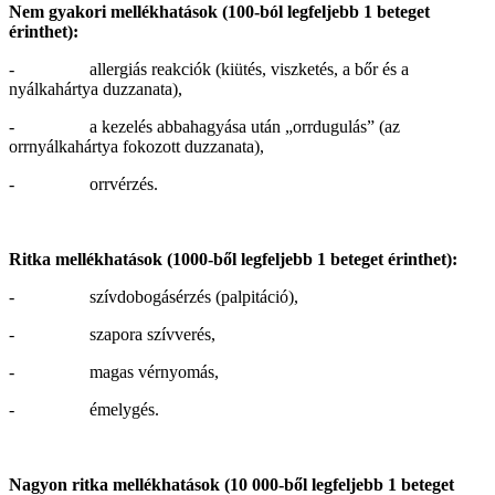
Nem gyakori mellékhatások (100-ból legfeljebb 1 beteget
érinthet):
- allergiás reakciók (kiütés, viszketés, a bőr és a
nyálkahártya duzzanata),
- a kezelés abbahagyása után „orrdugulás” (az
orrnyálkahártya fokozott duzzanata),
- orrvérzés.
Ritka mellékhatások (1000-ből legfeljebb 1 beteget érinthet):
- szívdobogásérzés (palpitáció),
- szapora szívverés,
- magas vérnyomás,
- émelygés.
Nagyon ritka mellékhatások (10 000-ből legfeljebb 1 beteget