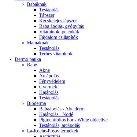
Babáknak
Testápolás
Tápszer
Kecsketejes tápszer
Baba ápolás, gyógyítás
Vitaminok, pelenkák
Fájdalom csillapítók
Mamáknak
Testápolás
Terhes vitaminok
Dermo patika
Babé
Akne
Arcápolás
Fényvédelem
Gyermek
Hajápolás
Testápolás
Bioderma
Babaápolás - Abc derm
Hajápolás - Nodé
Pigmentfoltos bőr - White objective
Testápolás, arcápolás
La-Roche-Posay termékek
Arctisztítás