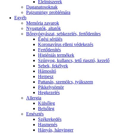
É́lelmiszerek
Daganatosoknak
Pajzsmirigy problémára
Egyéb
Memória zavarok
Nyugtatók, altatók
Bőrgyógyászat, sebkezelés, fertőtlenítes
É́gési sérülés
Koronavírus elleni védekezés
Fertőtlenítés
Higiéniás termékek
Szúnyog, kullancs, tetű riasztó, kezelő
Sebek, fekélyek
Hámosító
Herpesz
Pattanás, szemölcs, tyúkszem
Pikkelysömör
Hegkezelés
Allergia
Külsőleg
Belsőleg
Emésztés
Székrekedés
Hasmenés
Hányás, hányinger