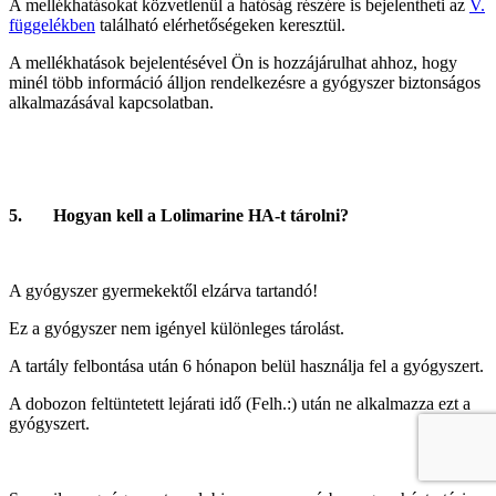
A mellékhatásokat közvetlenül a hatóság részére is bejelentheti az
V.
függelékben
található elérhetőségeken keresztül.
A mellékhatások bejelentésével Ön is hozzájárulhat ahhoz, hogy
minél több információ álljon rendelkezésre a gyógyszer biztonságos
alkalmazásával kapcsolatban.
5. Hogyan kell a Lolimarine HA-t tárolni?
A gyógyszer gyermekektől elzárva tartandó!
Ez a gyógyszer nem igényel különleges tárolást.
A tartály felbontása után 6 hónapon belül használja fel a gyógyszert.
A dobozon feltüntetett lejárati idő (Felh.:) után ne alkalmazza ezt a
gyógyszert.