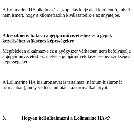
A Lolimarine HA alkalmazása szoptatás ideje alatt kerülendő, mivel
nem ismert, hogy a xilometazolin kiválasztódik-e az anyatejbe.
A készítmény hatásai a gépjárművezetéshez és a gépek
kezeléséhez szükséges képességekre
Megfelelően alkalmazva ez a gyógyszer várhatóan nem befolyásolja
a gépjárművezetéshez, illetve a gépjárművek kezeléséhez szükséges
képességeket.
A Lolimarine HA hialuronsavat is tartalmaz (nátrium-hialuronát
formájában), mely védi és hidratálja az orrnyálkahártyát.
3.
Hogyan kell alkalmazni a Lolimarine HA-t?