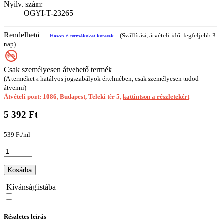
Nyilv. szám:
OGYI-T-23265
Rendelhető
(Szállítási, átvételi idő: legfeljebb 3
Hasonló termékeket keresek
nap)
Csak személyesen átvehető termék
(A terméket a hatályos jogszabályok értelmében, csak személyesen tudod
átvenni)
Átvételi pont: 1086, Budapest, Teleki tér 5,
kattintson a részletekért
5 392 Ft
539 Ft/ml
Kosárba
Kívánságlistába
Részletes leírás