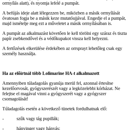
orrnyílás alatt), és nyomja lefelé a pumpát.
A befújás ideje alatt lélegezzen be, miközben a másik orrnyílását
óvatosan fogja be a másik keze mutatóujjával. Engedje el a pumpát,
majd ismételje meg ezt a műveletet a másik orrnyílásában is.
A pumpát az alkalmazást követően le kell törölni egy száraz és tiszta
papír zsebkendővel és a védőkupakot vissza kell helyezni.
A fertőzések elkerülése érdekében az orrsprayt lehetőleg csak egy
személy használja.
Ha az előírtnál több Lolimarine HA-t alkalmazott
Amennyiben túladagolás gyanúja merül fel, azonnal értesítse
kezelőorvosát, gyógyszerészét vagy a legközelebbi kórházat. Ne
felejtse el magával vinni a gyógyszerét vagy a gyógyszer
csomagolását!
Túladagolás esetén a következő tünetek fordulhatnak elő:
- szűk vagy tág pupillák;
- hányinger vagy hányás;