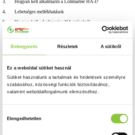
3. Hogyan kell alkalmazni a Lolimarine HA-t?
4. Lehetséges mellékhatások
5. Hogyan kell a Lolimarine HA-t tárolni?
6. A csomagolás tartalma és egyéb információk
Beleegyezés
Részletek
A sütikről
1.
Milyen típusú gyógyszer a Lolimarine HA és milyen
Ez a weboldal sütiket használ
betegségek esetén alkalmazható?
Sütiket használunk a tartalmak és hirdetések személyre
szabásához, közösségi funkciók biztosításához,
A Lolimarine HA és Lolimarine HA Kid oldatos orrspray-k
valamint weboldalforgalmunk elemzéséhez.
(továbbiakban Lolimarine HA) hatóanyaga a nazális készítmények,
szimpatomimetikumok csoportjába tartozik. Hatóanyaga a
xilometazolin, amely összehúzza az orrnyálkahártya ereit, ezáltal
csökkenti a duzzanatot.
Hozzájárulás
Elengedhetetlen
kiválasztása
Az orrmelléküregek nyálkahártyájának gyulladása (szinuszitisz) és