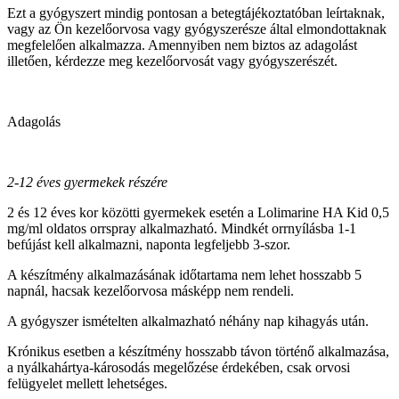
Ezt a gyógyszert mindig pontosan a betegtájékoztatóban leírtaknak,
vagy az Ön kezelőorvosa vagy gyógyszerésze által elmondottaknak
megfelelően alkalmazza. Amennyiben nem biztos az adagolást
illetően, kérdezze meg kezelőorvosát vagy gyógyszerészét.
Adagolás
2-12 éves gyermekek részére
2 és 12 éves kor közötti gyermekek esetén a Lolimarine HA Kid 0,5
mg/ml oldatos orrspray alkalmazható. Mindkét orrnyílásba 1-1
befújást kell alkalmazni, naponta legfeljebb 3-szor.
A készítmény alkalmazásának időtartama nem lehet hosszabb 5
napnál, hacsak kezelőorvosa másképp nem rendeli.
A gyógyszer ismételten alkalmazható néhány nap kihagyás után.
Krónikus esetben a készítmény hosszabb távon történő alkalmazása,
a nyálkahártya-károsodás megelőzése érdekében, csak orvosi
felügyelet mellett lehetséges.