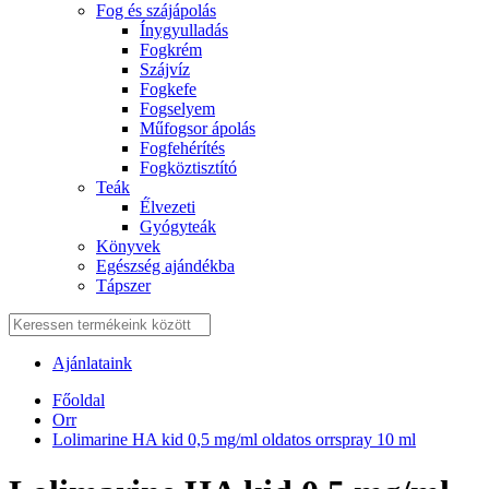
Fog és szájápolás
Í́nygyulladás
Fogkrém
Szájvíz
Fogkefe
Fogselyem
Műfogsor ápolás
Fogfehérítés
Fogköztisztító
Teák
É́lvezeti
Gyógyteák
Könyvek
Egészség ajándékba
Tápszer
Ajánlataink
Főoldal
Orr
Lolimarine HA kid 0,5 mg/ml oldatos orrspray 10 ml