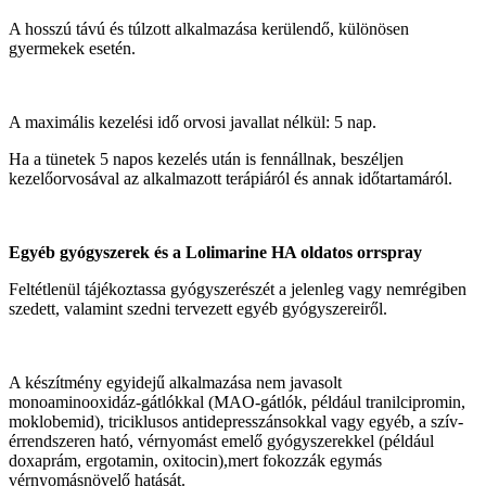
A hosszú távú és túlzott alkalmazása kerülendő, különösen
gyermekek esetén.
A maximális kezelési idő orvosi javallat nélkül: 5 nap.
Ha a tünetek 5 napos kezelés után is fennállnak, beszéljen
kezelőorvosával az alkalmazott terápiáról és annak időtartamáról.
Egyéb gyógyszerek és a Lolimarine HA oldatos orrspray
Feltétlenül tájékoztassa gyógyszerészét a jelenleg vagy nemrégiben
szedett, valamint szedni tervezett egyéb gyógyszereiről.
A készítmény egyidejű alkalmazása nem javasolt
monoaminooxidáz-gátlókkal (MAO-gátlók, például tranilcipromin,
moklobemid), triciklusos antidepresszánsokkal vagy egyéb, a szív-
érrendszeren ható, vérnyomást emelő gyógyszerekkel (például
doxaprám, ergotamin, oxitocin),mert fokozzák egymás
vérnyomásnövelő hatását.