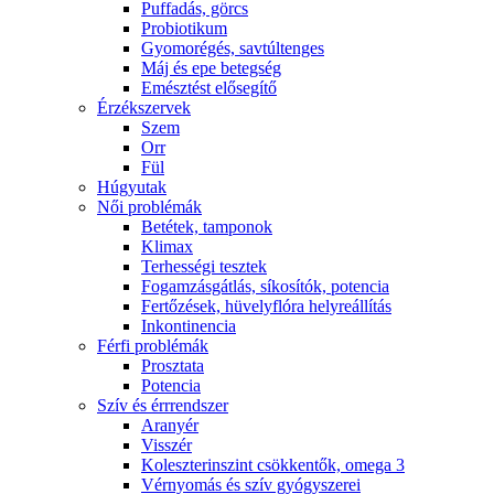
Puffadás, görcs
Probiotikum
Gyomorégés, savtúltenges
Máj és epe betegség
Emésztést elősegítő
Érzékszervek
Szem
Orr
Fül
Húgyutak
Női problémák
Betétek, tamponok
Klimax
Terhességi tesztek
Fogamzásgátlás, síkosítók, potencia
Fertőzések, hüvelyflóra helyreállítás
Inkontinencia
Férfi problémák
Prosztata
Potencia
Szív és érrrendszer
Aranyér
Visszér
Koleszterinszint csökkentők, omega 3
Vérnyomás és szív gyógyszerei