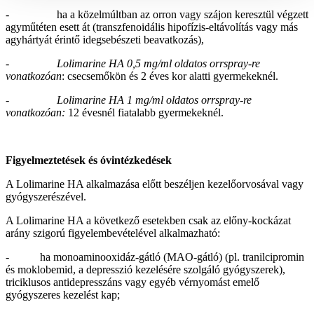
- ha a közelmúltban az orron vagy szájon keresztül végzett
agyműtéten esett át (transzfenoidális hipofízis-eltávolítás vagy más
agyhártyát érintő idegsebészeti beavatkozás),
-
Lolimarine HA 0,5 mg/ml oldatos orrspray-re
vonatkozóan
: csecsemőkön és 2 éves kor alatti gyermekeknél.
-
Lolimarine HA 1 mg/ml oldatos orrspray-re
vonatkozóan:
12 évesnél fiatalabb gyermekeknél.
Figyelmeztetések és óvintézkedések
A Lolimarine HA alkalmazása előtt beszéljen kezelőorvosával vagy
gyógyszerészével.
A Lolimarine HA a következő esetekben csak az előny-kockázat
arány szigorú figyelembevételével alkalmazható:
- ha monoaminooxidáz-gátló (MAO-gátló) (pl. tranilcipromin
és moklobemid, a depresszió kezelésére szolgáló gyógyszerek),
triciklusos antidepresszáns vagy egyéb vérnyomást emelő
gyógyszeres kezelést kap;