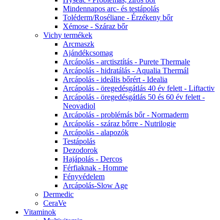
Mindennapos arc- és testápolás
Toléderm/Roséliane - Érzékeny bőr
Xémose - Száraz bőr
Vichy termékek
Arcmaszk
Ajándékcsomag
Arcápolás - arctisztítás - Purete Thermale
Arcápolás - hidratálás - Aqualia Thermál
Arcápolás - ideális bőrért - Idealia
Arcápolás - öregedésgátlás 40 év felett - Liftactiv
Arcápolás - öregedésgátlás 50 és 60 év felett -
Neovadiol
Arcápolás - problémás bőr - Normaderm
Arcápolás - száraz bőrre - Nutrilogie
Arcápolás - alapozók
Testápolás
Dezodorok
Hajápolás - Dercos
Férfiaknak - Homme
Fényvédelem
Arcápolás-Slow Age
Dermedic
CeraVe
Vitaminok