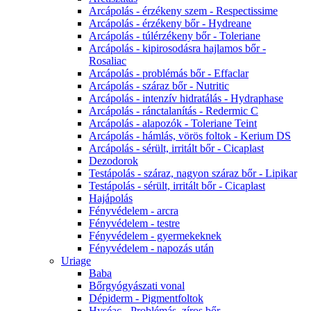
Arcápolás - érzékeny szem - Respectissime
Arcápolás - érzékeny bőr - Hydreane
Arcápolás - túlérzékeny bőr - Toleriane
Arcápolás - kipirosodásra hajlamos bőr -
Rosaliac
Arcápolás - problémás bőr - Effaclar
Arcápolás - száraz bőr - Nutritic
Arcápolás - intenzív hidratálás - Hydraphase
Arcápolás - ránctalanítás - Redermic C
Arcápolás - alapozók - Toleriane Teint
Arcápolás - hámlás, vörös foltok - Kerium DS
Arcápolás - sérült, irritált bőr - Cicaplast
Dezodorok
Testápolás - száraz, nagyon száraz bőr - Lipikar
Testápolás - sérült, irritált bőr - Cicaplast
Hajápolás
Fényvédelem - arcra
Fényvédelem - testre
Fényvédelem - gyermekeknek
Fényvédelem - napozás után
Uriage
Baba
Bőrgyógyászati vonal
Dépiderm - Pigmentfoltok
Hyséac - Problémás, zíros bőr