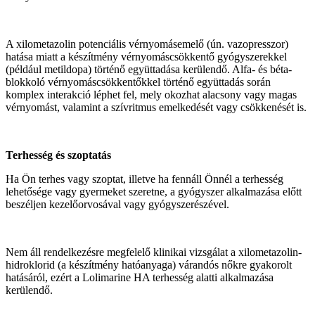
A xilometazolin potenciális vérnyomásemelő (ún. vazopresszor)
hatása miatt a készítmény vérnyomáscsökkentő gyógyszerekkel
(például metildopa) történő együttadása kerülendő. Alfa- és béta-
blokkoló vérnyomáscsökkentőkkel történő együttadás során
komplex interakció léphet fel, mely okozhat alacsony vagy magas
vérnyomást, valamint a szívritmus emelkedését vagy csökkenését is.
Terhesség és szoptatás
Ha Ön terhes vagy szoptat, illetve ha fennáll Önnél a terhesség
lehetősége vagy gyermeket szeretne, a gyógyszer alkalmazása előtt
beszéljen kezelőorvosával vagy gyógyszerészével.
Nem áll rendelkezésre megfelelő klinikai vizsgálat a xilometazolin-
hidroklorid (a készítmény hatóanyaga) várandós nőkre gyakorolt
hatásáról, ezért a Lolimarine HA terhesség alatti alkalmazása
kerülendő.