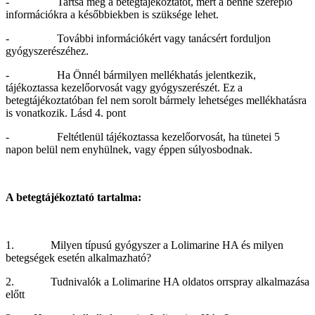
- Tartsa meg a betegtájékoztatót, mert a benne szereplő
információkra a későbbiekben is szüksége lehet.
- További információkért vagy tanácsért forduljon
gyógyszerészéhez.
- Ha Önnél bármilyen mellékhatás jelentkezik,
tájékoztassa kezelőorvosát vagy gyógyszerészét. Ez a
betegtájékoztatóban fel nem sorolt bármely lehetséges mellékhatásra
is vonatkozik. Lásd 4. pont
- Feltétlenül tájékoztassa kezelőorvosát, ha tünetei 5
napon belül nem enyhülnek, vagy éppen súlyosbodnak.
A betegtájékoztató tartalma:
1. Milyen típusú gyógyszer a Lolimarine HA és milyen
betegségek esetén alkalmazható?
2. Tudnivalók a Lolimarine HA oldatos orrspray alkalmazása
előtt