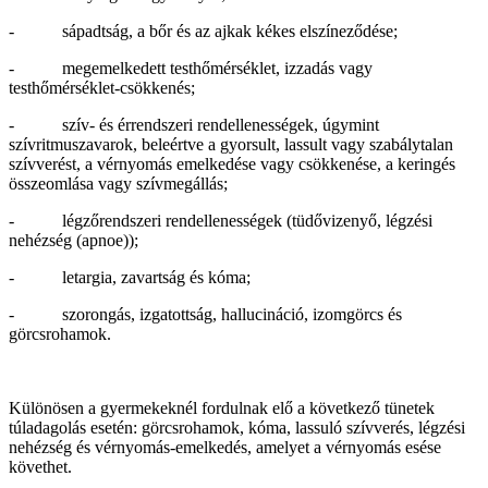
- sápadtság, a bőr és az ajkak kékes elszíneződése;
- megemelkedett testhőmérséklet, izzadás vagy
testhőmérséklet-csökkenés;
- szív- és érrendszeri rendellenességek, úgymint
szívritmuszavarok, beleértve a gyorsult, lassult vagy szabálytalan
szívverést, a vérnyomás emelkedése vagy csökkenése, a keringés
összeomlása vagy szívmegállás;
- légzőrendszeri rendellenességek (tüdővizenyő, légzési
nehézség (apnoe));
- letargia, zavartság és kóma;
- szorongás, izgatottság, hallucináció, izomgörcs és
görcsrohamok.
Különösen a gyermekeknél fordulnak elő a következő tünetek
túladagolás esetén: görcsrohamok, kóma, lassuló szívverés, légzési
nehézség és vérnyomás-emelkedés, amelyet a vérnyomás esése
követhet.