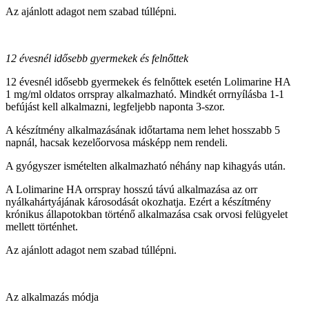
Az ajánlott adagot nem szabad túllépni.
12 évesnél idősebb gyermekek és felnőttek
12 évesnél idősebb gyermekek és felnőttek esetén Lolimarine HA
1 mg/ml oldatos orrspray alkalmazható. Mindkét orrnyílásba 1-1
befújást kell alkalmazni, legfeljebb naponta 3-szor.
A készítmény alkalmazásának időtartama nem lehet hosszabb 5
napnál, hacsak kezelőorvosa másképp nem rendeli.
A gyógyszer ismételten alkalmazható néhány nap kihagyás után.
A Lolimarine HA orrspray hosszú távú alkalmazása az orr
nyálkahártyájának károsodását okozhatja. Ezért a készítmény
krónikus állapotokban történő alkalmazása csak orvosi felügyelet
mellett történhet.
Az ajánlott adagot nem szabad túllépni.
Az alkalmazás módja