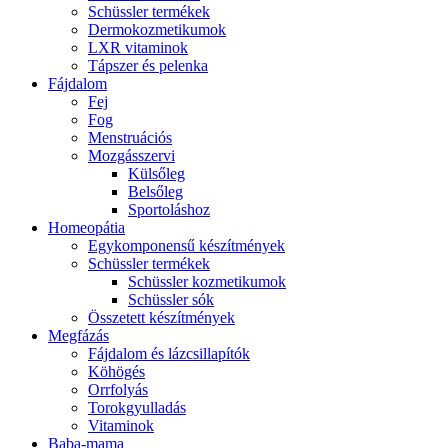
Schüssler termékek
Dermokozmetikumok
LXR vitaminok
Tápszer és pelenka
Fájdalom
Fej
Fog
Menstruációs
Mozgásszervi
Külsőleg
Belsőleg
Sportoláshoz
Homeopátia
Egykomponensű készítmények
Schüssler termékek
Schüssler kozmetikumok
Schüssler sók
Összetett készítmények
Megfázás
Fájdalom és lázcsillapítók
Köhögés
Orrfolyás
Torokgyulladás
Vitaminok
Baba-mama