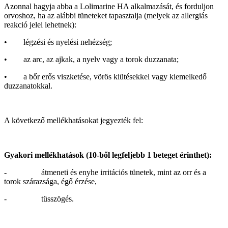
Azonnal hagyja abba a Lolimarine HA alkalmazását, és forduljon
orvoshoz, ha az alábbi tüneteket tapasztalja (melyek az allergiás
reakció jelei lehetnek):
• légzési és nyelési nehézség;
• az arc, az ajkak, a nyelv vagy a torok duzzanata;
• a bőr erős viszketése, vörös kiütésekkel vagy kiemelkedő
duzzanatokkal.
A következő mellékhatásokat jegyezték fel:
Gyakori mellékhatások (10-ből legfeljebb 1 beteget érinthet):
- átmeneti és enyhe irritációs tünetek, mint az orr és a
torok szárazsága, égő érzése,
- tüsszögés.