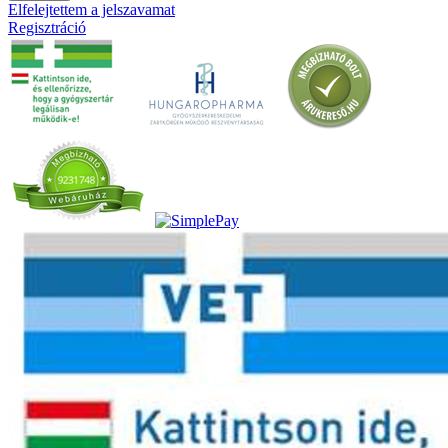
Elfelejtettem a jelszavamat
Regisztráció