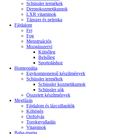
Schüssler termékek
Dermokozmetikumok
LXR vitaminok
Tápszer és pelenka
Fájdalom
Fej
Fog
Menstruációs
Mozgásszervi
Külsőleg
Belsőleg
Sportoláshoz
Homeopátia
Egykomponensű készítmények
Schüssler termékek
Schüssler kozmetikumok
Schüssler sók
Összetett készítmények
Megfázás
Fájdalom és lázcsillapítók
Köhögés
Orrfolyás
Torokgyulladás
Vitaminok
Baba-mama