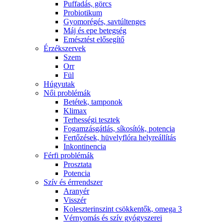
Puffadás, görcs
Probiotikum
Gyomorégés, savtúltenges
Máj és epe betegség
Emésztést elősegítő
Érzékszervek
Szem
Orr
Fül
Húgyutak
Női problémák
Betétek, tamponok
Klimax
Terhességi tesztek
Fogamzásgátlás, síkosítók, potencia
Fertőzések, hüvelyflóra helyreállítás
Inkontinencia
Férfi problémák
Prosztata
Potencia
Szív és érrrendszer
Aranyér
Visszér
Koleszterinszint csökkentők, omega 3
Vérnyomás és szív gyógyszerei