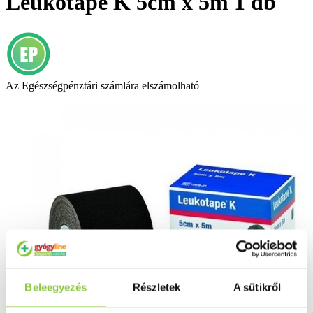
Leukotape K 5cm x 5m 1 db
Az Egészségpénztári számlára elszámolható
Beleegyezés
Részletek
A sütikről