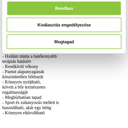
Kívánságlistába
Rendben
Részletes leírás
Kiválasztás engedélyezése
Szállítási információk
Megtagad
Fizetési információk
- Hullám minta a hatékonyabb
terápiás hatásért
- Rendkívül vékony
- Pamut alapanyagának
köszönhetően bőrbarát
- Könnyen nyújtható,
követi a bőr természetes
rugalmasságát
- Megbízhatóan tapad
- Sport és zuhanyozás mellett is
használható, akár egy hétig
- Könnyen eltávolítható