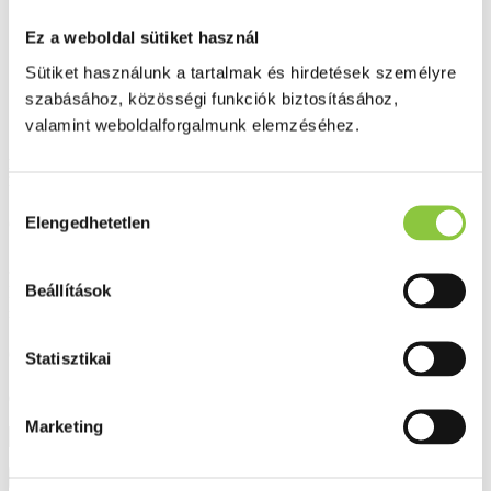
Ez a weboldal sütiket használ
Sütiket használunk a tartalmak és hirdetések személyre
szabásához, közösségi funkciók biztosításához,
valamint weboldalforgalmunk elemzéséhez.
Prémium minőségű kineziológiai tapasz fájdalomcsillapító és masszázs
hatással.
Hozzájárulás
Elengedhetetlen
Gyártó:
kiválasztása
Essity Hungary Kft.
Beállítások
Rendelhető
(Szállítási, átvételi idő: legfeljebb 3
Hasonló termékeket keresek
nap)
6 528 Ft
Statisztikai
6 528 Ft/db
Marketing
Kosárba