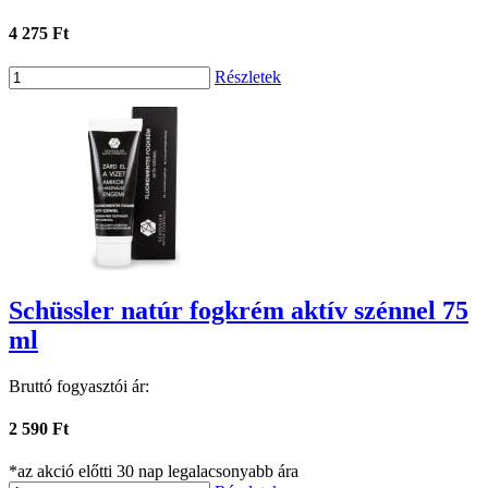
4 275 Ft
Részletek
Schüssler natúr fogkrém aktív szénnel 75
ml
Bruttó fogyasztói ár:
2 590 Ft
*az akció előtti 30 nap legalacsonyabb ára