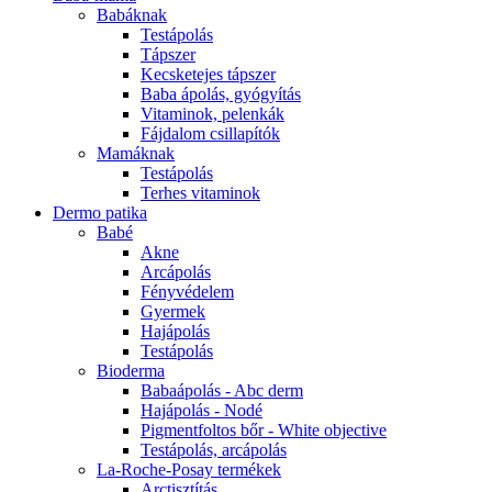
Babáknak
Testápolás
Tápszer
Kecsketejes tápszer
Baba ápolás, gyógyítás
Vitaminok, pelenkák
Fájdalom csillapítók
Mamáknak
Testápolás
Terhes vitaminok
Dermo patika
Babé
Akne
Arcápolás
Fényvédelem
Gyermek
Hajápolás
Testápolás
Bioderma
Babaápolás - Abc derm
Hajápolás - Nodé
Pigmentfoltos bőr - White objective
Testápolás, arcápolás
La-Roche-Posay termékek
Arctisztítás