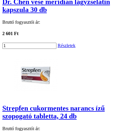
Dr. Chen vese meridian lágyzselatin
kapszula 30 db
Bruttó fogyasztói ár:
2 601 Ft
Részletek
Strepfen cukormentes narancs ízű
szopogató tabletta, 24 db
Bruttó fogyasztói ár: