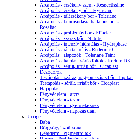
Arcápolás - érzékeny szem - Respectissime
Arcápolás - érzékeny bőr - Hydreane
Arcápolás - túlérzékeny bőr - Toleriane
Arcápolás - kipirosodásra hajlamos bőr -
Rosaliac
Arcápolás - problémás bőr - Effaclar
Arcápolás - száraz bőr - Nutritic
Arcápolás - intenzív hidratálás - Hydraphase
Arcápolás - ránctalanítás - Redermic C
Arcápolás - alapozók - Toleriane Teint
Arcápolás - hámlás, vörös foltok - Kerium DS
Arcápolás - sérült, irritált bőr - Cicaplast
Dezodorok
Testápolás - száraz, nagyon száraz bőr - Lipikar
Testápolás - sérült, irritált bőr - Cicaplast
Hajápolás
Fényvédelem - arcra
Fényvédelem - testre
Fényvédelem - gyermekeknek
Fényvédelem - napozás után
Uriage
Baba
Bőrgyógyászati vonal
Dépiderm - Pigmentfoltok
Hyséac - Problémás, zíros bőr