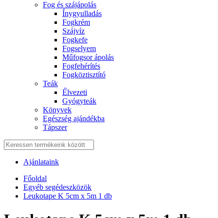
Fog és szájápolás
Í́nygyulladás
Fogkrém
Szájvíz
Fogkefe
Fogselyem
Műfogsor ápolás
Fogfehérítés
Fogköztisztító
Teák
É́lvezeti
Gyógyteák
Könyvek
Egészség ajándékba
Tápszer
Ajánlataink
Főoldal
Egyéb segédeszközök
Leukotape K 5cm x 5m 1 db