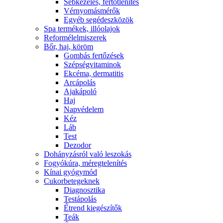
Sebkezelés, fertőtlenítés
Vérnyomásmérők
Egyéb segédeszközök
Spa termékek, illóolajok
Reformélelmiszerek
Bőr, haj, köröm
Gombás fertőzések
Szépségvitaminok
Ekcéma, dermatitis
Arcápolás
Ajakápoló
Haj
Napvédelem
Kéz
Láb
Test
Dezodor
Dohányzásról való leszokás
Fogyókúra, méregtelenítés
Kínai gyógymód
Cukorbetegeknek
Diagnosztika
Testápolás
É́trend kiegészítők
Teák