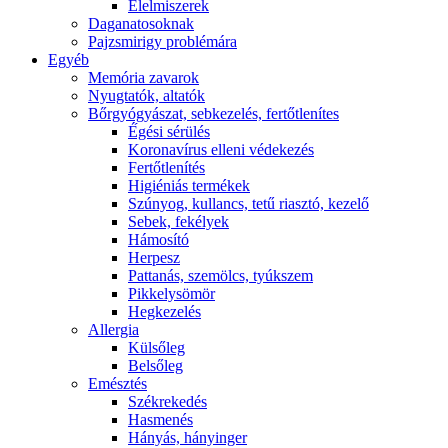
É́lelmiszerek
Daganatosoknak
Pajzsmirigy problémára
Egyéb
Memória zavarok
Nyugtatók, altatók
Bőrgyógyászat, sebkezelés, fertőtlenítes
É́gési sérülés
Koronavírus elleni védekezés
Fertőtlenítés
Higiéniás termékek
Szúnyog, kullancs, tetű riasztó, kezelő
Sebek, fekélyek
Hámosító
Herpesz
Pattanás, szemölcs, tyúkszem
Pikkelysömör
Hegkezelés
Allergia
Külsőleg
Belsőleg
Emésztés
Székrekedés
Hasmenés
Hányás, hányinger