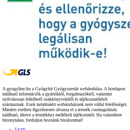
A gyogyline.hu a Gyógyhír Gyógyszertár webáruháza. A honlapon
található információk a gyártóktól, forgalmazóktól, valamint
nyilvánosan fellelhető szakkönyvekből és tájékoztatókból
származnak. Ezek tartalmáért webáruházunk nem vállal felelősséget.
Minden esetben figyelmesen olvassa el a termék csomagolásán
található, illetve a termékhez mellékelt tájékoztatót. Ha valamiben
bizonytalan, forduljon hozzánk bizalommal!
ÁSZF