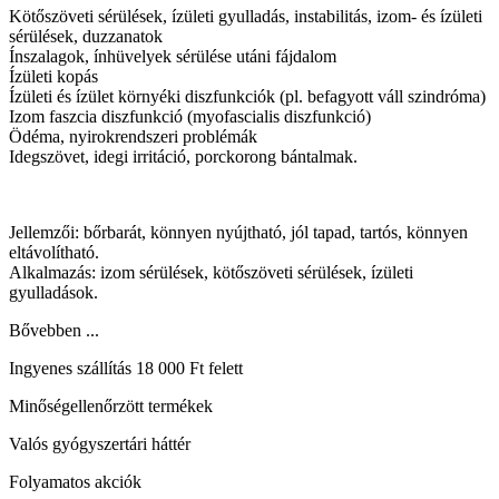
Kötőszöveti sérülések, ízületi gyulladás, instabilitás, izom- és ízületi
sérülések, duzzanatok
Ínszalagok, ínhüvelyek sérülése utáni fájdalom
Ízületi kopás
Ízületi és ízület környéki diszfunkciók (pl. befagyott váll szindróma)
Izom faszcia diszfunkció (myofascialis diszfunkció)
Ödéma, nyirokrendszeri problémák
Idegszövet, idegi irritáció, porckorong bántalmak.
Jellemzői: bőrbarát, könnyen nyújtható, jól tapad, tartós, könnyen
eltávolítható.
Alkalmazás: izom sérülések, kötőszöveti sérülések, ízületi
gyulladások.
Bővebben ...
Ingyenes szállítás 18 000 Ft felett
Minőségellenőrzött termékek
Valós gyógyszertári háttér
Folyamatos akciók