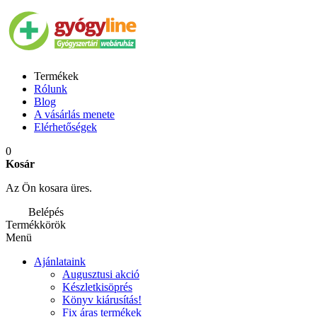
Termékek
Rólunk
Blog
A vásárlás menete
Elérhetőségek
0
Kosár
Az Ön kosara üres.
Belépés
Termékkörök
Menü
Ajánlataink
Augusztusi akció
Készletkisöprés
Könyv kiárusítás!
Fix áras termékek