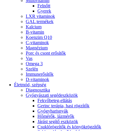
Multivitamin
Felnőtt
Gyerek
LXR vitaminok
GAL termékek
Kalcium
B-vitamin
Koenzim Q10
C-vitaminok
Magnézium
Porc és csont erősítők
Vas
Omega 3
Szelén
Immunerősítők
D-vitaminok
Életmód, szépség
Diagnosztika
Gyógyászati segédeszközök
Fekvőbeteg-ellátás
Gerinc terápia, hasi rögzítők
Gyógyharisnyák
Hőmérők, lázmérők
Járást segítő eszközök
Csuklórögzítők és könyökrögzítők