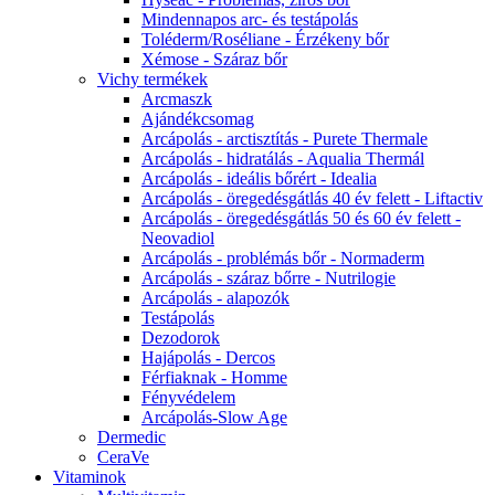
Mindennapos arc- és testápolás
Toléderm/Roséliane - Érzékeny bőr
Xémose - Száraz bőr
Vichy termékek
Arcmaszk
Ajándékcsomag
Arcápolás - arctisztítás - Purete Thermale
Arcápolás - hidratálás - Aqualia Thermál
Arcápolás - ideális bőrért - Idealia
Arcápolás - öregedésgátlás 40 év felett - Liftactiv
Arcápolás - öregedésgátlás 50 és 60 év felett -
Neovadiol
Arcápolás - problémás bőr - Normaderm
Arcápolás - száraz bőrre - Nutrilogie
Arcápolás - alapozók
Testápolás
Dezodorok
Hajápolás - Dercos
Férfiaknak - Homme
Fényvédelem
Arcápolás-Slow Age
Dermedic
CeraVe
Vitaminok