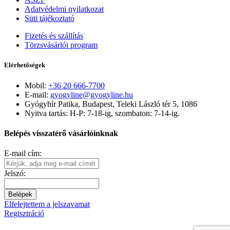
Adatvédelmi nyilatkozat
Süti tájékoztató
Fizetés és szállítás
Törzsvásárlói program
Elérhetőségek
Mobil:
+36 20 666-7700
E-mail:
gyogyline@gyogyline.hu
Gyógyhír Patika, Budapest, Teleki László tér 5, 1086
Nyitva tartás: H-P: 7-18-ig, szombaton: 7-14-ig.
Belépés visszatérő vásárlóinknak
E-mail cím:
Jelszó:
Belépek
Elfelejtettem a jelszavamat
Regisztráció