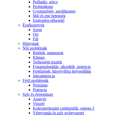
Puffadás, görcs
Probiotikum
Gyomorégés, savtúltenges
Máj és epe betegség
Emésztést elősegítő
Érzékszervek
Szem
Orr
Fül
Húgyutak
Női problémák
Betétek, tamponok
Klimax
Terhességi tesztek
Fogamzásgátlás, síkosítók, potencia
Fertőzések, hüvelyflóra helyreállítás
Inkontinencia
Férfi problémák
Prosztata
Potencia
Szív és érrrendszer
Aranyér
Visszér
Koleszterinszint csökkentők, omega 3
Vérnyomás és szív gyógyszerei