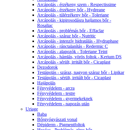
Arcápolás - érzékeny szem - Respectissime
Arcápolás - érzékeny bőr - Hydreane
Arcápolás - túlérzékeny bőr - Toleriane
Arcápolás - kipirosodásra hajlamos bőr -
Rosaliac
Arcápolás - problémás bőr - Effaclar
Arcápolás - száraz bőr - Nutritic
Arcápolás - intenzív hidratálás - Hydraphase
Arcápolás - ránctalanítás - Redermic C
Arcápolás - alapozók - Toleriane Teint
Arcápolás - hámlás, vörös foltok - Kerium DS
Arcápolás - sérült, irritált bőr - Cicaplast
Dezodorok
Testápolás - száraz, nagyon száraz bőr - Lipikar
Testápolás - sérült, irritált bőr - Cicaplast
Hajápolás
Fényvédelem - arcra
Fényvédelem - testre
Fényvédelem - gyermekeknek
Fényvédelem - napozás után
Uriage
Baba
Bőrgyógyászati vonal
Dépiderm - Pigmentfoltok
Hyséac - Problémás, zíros bőr