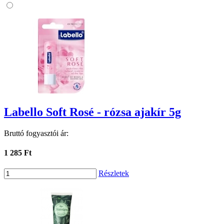
Labello Soft Rosé - rózsa ajakír 5g
Bruttó fogyasztói ár:
1 285 Ft
Részletek