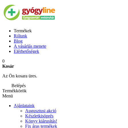
Termékek
Rólunk
Blog
A vásárlás menete
Elérhetőségek
0
Kosár
Az Ön kosara üres.
Belépés
Termékkörök
Menü
Ajánlataink
Augusztusi akció
Készletkisöprés
Könyv kiárusítás!
Fix áras termékek