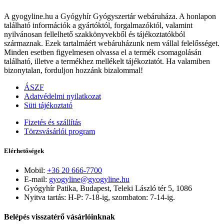
A gyogyline.hu a Gyógyhír Gyógyszertár webáruháza. A honlapon
található információk a gyártóktól, forgalmazóktól, valamint
nyilvánosan fellelhető szakkönyvekből és tájékoztatókból
származnak. Ezek tartalmáért webáruházunk nem vállal felelősséget.
Minden esetben figyelmesen olvassa el a termék csomagolásán
található, illetve a termékhez mellékelt tájékoztatót. Ha valamiben
bizonytalan, forduljon hozzánk bizalommal!
ÁSZF
Adatvédelmi nyilatkozat
Süti tájékoztató
Fizetés és szállítás
Törzsvásárlói program
Elérhetőségek
Mobil:
+36 20 666-7700
E-mail:
gyogyline@gyogyline.hu
Gyógyhír Patika, Budapest, Teleki László tér 5, 1086
Nyitva tartás: H-P: 7-18-ig, szombaton: 7-14-ig.
Belépés visszatérő vásárlóinknak