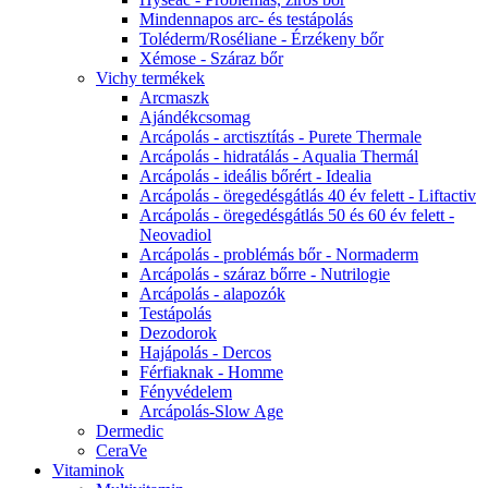
Mindennapos arc- és testápolás
Toléderm/Roséliane - Érzékeny bőr
Xémose - Száraz bőr
Vichy termékek
Arcmaszk
Ajándékcsomag
Arcápolás - arctisztítás - Purete Thermale
Arcápolás - hidratálás - Aqualia Thermál
Arcápolás - ideális bőrért - Idealia
Arcápolás - öregedésgátlás 40 év felett - Liftactiv
Arcápolás - öregedésgátlás 50 és 60 év felett -
Neovadiol
Arcápolás - problémás bőr - Normaderm
Arcápolás - száraz bőrre - Nutrilogie
Arcápolás - alapozók
Testápolás
Dezodorok
Hajápolás - Dercos
Férfiaknak - Homme
Fényvédelem
Arcápolás-Slow Age
Dermedic
CeraVe
Vitaminok