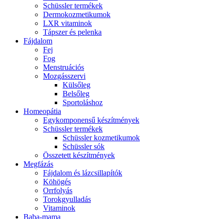
Schüssler termékek
Dermokozmetikumok
LXR vitaminok
Tápszer és pelenka
Fájdalom
Fej
Fog
Menstruációs
Mozgásszervi
Külsőleg
Belsőleg
Sportoláshoz
Homeopátia
Egykomponensű készítmények
Schüssler termékek
Schüssler kozmetikumok
Schüssler sók
Összetett készítmények
Megfázás
Fájdalom és lázcsillapítók
Köhögés
Orrfolyás
Torokgyulladás
Vitaminok
Baba-mama