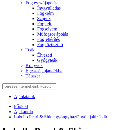
Fog és szájápolás
Í́nygyulladás
Fogkrém
Szájvíz
Fogkefe
Fogselyem
Műfogsor ápolás
Fogfehérítés
Fogköztisztító
Teák
É́lvezeti
Gyógyteák
Könyvek
Egészség ajándékba
Tápszer
Ajánlataink
Főoldal
Ajakápoló
Labello Pearl & Shine gyöngyházfényű ajakír 1 db