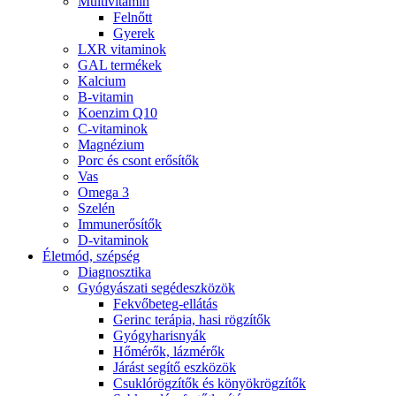
Multivitamin
Felnőtt
Gyerek
LXR vitaminok
GAL termékek
Kalcium
B-vitamin
Koenzim Q10
C-vitaminok
Magnézium
Porc és csont erősítők
Vas
Omega 3
Szelén
Immunerősítők
D-vitaminok
Életmód, szépség
Diagnosztika
Gyógyászati segédeszközök
Fekvőbeteg-ellátás
Gerinc terápia, hasi rögzítők
Gyógyharisnyák
Hőmérők, lázmérők
Járást segítő eszközök
Csuklórögzítők és könyökrögzítők