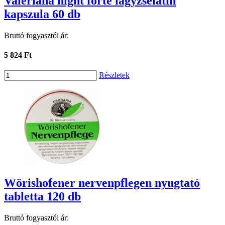
Valeriana night forte lágyzselatin
kapszula 60 db
Bruttó fogyasztói ár:
5 824 Ft
Részletek
Wörishofener nervenpflegen nyugtató
tabletta 120 db
Bruttó fogyasztói ár: