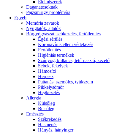
É́lelmiszerek
Daganatosoknak
Pajzsmirigy problémára
Egyéb
Memória zavarok
Nyugtatók, altatók
Bőrgyógyászat, sebkezelés, fertőtlenítes
É́gési sérülés
Koronavírus elleni védekezés
Fertőtlenítés
Higiéniás termékek
Szúnyog, kullancs, tetű riasztó, kezelő
Sebek, fekélyek
Hámosító
Herpesz
Pattanás, szemölcs, tyúkszem
Pikkelysömör
Hegkezelés
Allergia
Külsőleg
Belsőleg
Emésztés
Székrekedés
Hasmenés
Hányás, hányinger