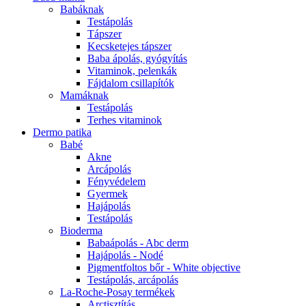
Babáknak
Testápolás
Tápszer
Kecsketejes tápszer
Baba ápolás, gyógyítás
Vitaminok, pelenkák
Fájdalom csillapítók
Mamáknak
Testápolás
Terhes vitaminok
Dermo patika
Babé
Akne
Arcápolás
Fényvédelem
Gyermek
Hajápolás
Testápolás
Bioderma
Babaápolás - Abc derm
Hajápolás - Nodé
Pigmentfoltos bőr - White objective
Testápolás, arcápolás
La-Roche-Posay termékek
Arctisztítás