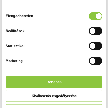
Hozzájárulás
Elengedhetetlen
kiválasztása
A Labello Pearl & Shine ajakápoló amellett, hogy gyöngyházfényű
csillogásba borítja az ajkakat.
Beállítások
Gyártó:
Beiersdorf AG
Statisztikai
Rendelhető
(Szállítási, átvételi idő: legfeljebb 3
Hasonló termékeket keresek
nap)
Marketing
1 883 Ft
1 883 Ft/db
Rendben
Kosárba
Kiválasztás engedélyezése
Kívánságlistába