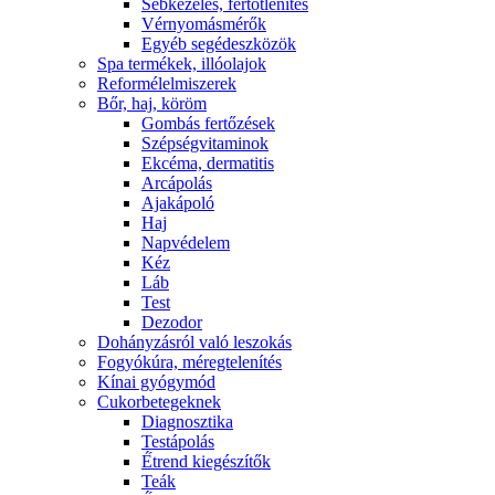
Sebkezelés, fertőtlenítés
Vérnyomásmérők
Egyéb segédeszközök
Spa termékek, illóolajok
Reformélelmiszerek
Bőr, haj, köröm
Gombás fertőzések
Szépségvitaminok
Ekcéma, dermatitis
Arcápolás
Ajakápoló
Haj
Napvédelem
Kéz
Láb
Test
Dezodor
Dohányzásról való leszokás
Fogyókúra, méregtelenítés
Kínai gyógymód
Cukorbetegeknek
Diagnosztika
Testápolás
É́trend kiegészítők
Teák