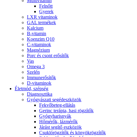
Multivitamin
Felnőtt
Gyerek
LXR vitaminok
GAL termékek
Kalcium
B-vitamin
Koenzim Q10
C-vitaminok
Magnézium
Porc és csont erősítők
Vas
Omega 3
Szelén
Immunerősítők
D-vitaminok
Életmód, szépség
Diagnosztika
Gyógyászati segédeszközök
Fekvőbeteg-ellátás
Gerinc terápia, hasi rögzítők
Gyógyharisnyák
Hőmérők, lázmérők
Járást segítő eszközök
Csuklórögzítők és könyökrögzítők