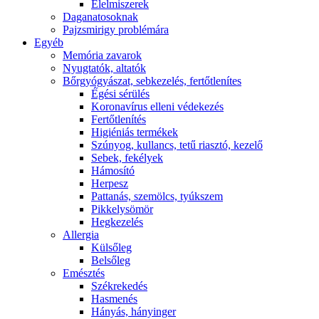
É́lelmiszerek
Daganatosoknak
Pajzsmirigy problémára
Egyéb
Memória zavarok
Nyugtatók, altatók
Bőrgyógyászat, sebkezelés, fertőtlenítes
É́gési sérülés
Koronavírus elleni védekezés
Fertőtlenítés
Higiéniás termékek
Szúnyog, kullancs, tetű riasztó, kezelő
Sebek, fekélyek
Hámosító
Herpesz
Pattanás, szemölcs, tyúkszem
Pikkelysömör
Hegkezelés
Allergia
Külsőleg
Belsőleg
Emésztés
Székrekedés
Hasmenés
Hányás, hányinger