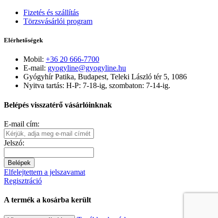
Fizetés és szállítás
Törzsvásárlói program
Elérhetőségek
Mobil:
+36 20 666-7700
E-mail:
gyogyline@gyogyline.hu
Gyógyhír Patika, Budapest, Teleki László tér 5, 1086
Nyitva tartás: H-P: 7-18-ig, szombaton: 7-14-ig.
Belépés visszatérő vásárlóinknak
E-mail cím:
Jelszó:
Belépek
Elfelejtettem a jelszavamat
Regisztráció
A termék a kosárba került