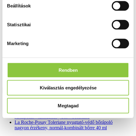
Fog és szájápolás
Beállítások
Í́nygyulladás
Fogkrém
Szájvíz
Statisztikai
Fogkefe
Fogselyem
Műfogsor ápolás
Fogfehérítés
Marketing
Fogköztisztító
Teák
É́lvezeti
Gyógyteák
Könyvek
Rendben
Egészség ajándékba
Tápszer
Kiválasztás engedélyezése
Ajánlataink
Megtagad
Főoldal
Arcápolás - túlérzékeny bőr - Toleriane
La Roche-Posay Toleriane nyugtató-védő bőrápoló
nagyon érzékeny, normál-kombinált bőrre 40 ml