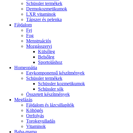
Schüssler termékek
Dermokozmetikumok
LXR vitaminok
Tápszer és pelenka
Fájdalom
Fej
Fog
Menstruációs
Mozgásszervi
Külsőleg
Belsőleg
Sportoláshoz
Homeopátia
Egykomponensű készítmények
Schüssler termékek
Schüssler kozmetikumok
Schüssler sók
Összetett készítmények
Megfázás
Fájdalom és lázcsillapítók
Köhögés
Orrfolyás
Torokgyulladás
Vitaminok
Baba-mama