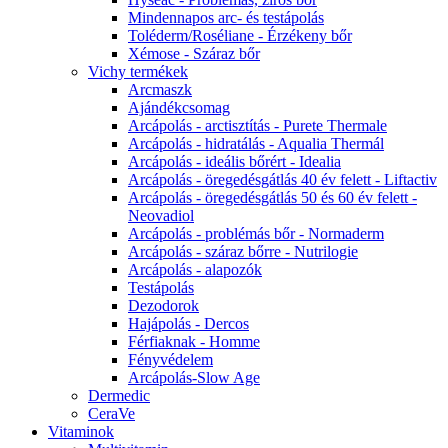
Mindennapos arc- és testápolás
Toléderm/Roséliane - Érzékeny bőr
Xémose - Száraz bőr
Vichy termékek
Arcmaszk
Ajándékcsomag
Arcápolás - arctisztítás - Purete Thermale
Arcápolás - hidratálás - Aqualia Thermál
Arcápolás - ideális bőrért - Idealia
Arcápolás - öregedésgátlás 40 év felett - Liftactiv
Arcápolás - öregedésgátlás 50 és 60 év felett -
Neovadiol
Arcápolás - problémás bőr - Normaderm
Arcápolás - száraz bőrre - Nutrilogie
Arcápolás - alapozók
Testápolás
Dezodorok
Hajápolás - Dercos
Férfiaknak - Homme
Fényvédelem
Arcápolás-Slow Age
Dermedic
CeraVe
Vitaminok