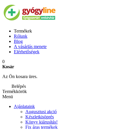
Termékek
Rólunk
Blog
A vásárlás menete
Elérhetőségek
0
Kosár
Az Ön kosara üres.
Belépés
Termékkörök
Menü
Ajánlataink
Augusztusi akció
Készletkisöprés
Könyv kiárusítás!
Fix áras termékek