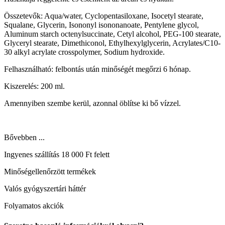
Összetevők: Aqua/water, Cyclopentasiloxane, Isocetyl stearate,
Squalane, Glycerin, Isononyl isononanoate, Pentylene glycol,
Aluminum starch octenylsuccinate, Cetyl alcohol, PEG-100 stearate,
Glyceryl stearate, Dimethiconol, Ethylhexylglycerin, Acrylates/C10-
30 alkyl acrylate crosspolymer, Sodium hydroxide.
Felhasználható: felbontás után minőségét megőrzi 6 hónap.
Kiszerelés: 200 ml.
Amennyiben szembe kerül, azonnal öblítse ki bő vízzel.
Bővebben ...
Ingyenes szállítás 18 000 Ft felett
Minőségellenőrzött termékek
Valós gyógyszertári háttér
Folyamatos akciók