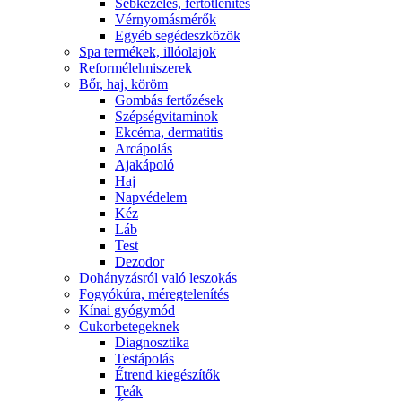
Sebkezelés, fertőtlenítés
Vérnyomásmérők
Egyéb segédeszközök
Spa termékek, illóolajok
Reformélelmiszerek
Bőr, haj, köröm
Gombás fertőzések
Szépségvitaminok
Ekcéma, dermatitis
Arcápolás
Ajakápoló
Haj
Napvédelem
Kéz
Láb
Test
Dezodor
Dohányzásról való leszokás
Fogyókúra, méregtelenítés
Kínai gyógymód
Cukorbetegeknek
Diagnosztika
Testápolás
É́trend kiegészítők
Teák