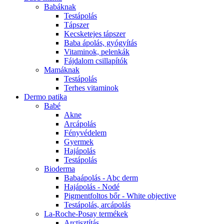
Babáknak
Testápolás
Tápszer
Kecsketejes tápszer
Baba ápolás, gyógyítás
Vitaminok, pelenkák
Fájdalom csillapítók
Mamáknak
Testápolás
Terhes vitaminok
Dermo patika
Babé
Akne
Arcápolás
Fényvédelem
Gyermek
Hajápolás
Testápolás
Bioderma
Babaápolás - Abc derm
Hajápolás - Nodé
Pigmentfoltos bőr - White objective
Testápolás, arcápolás
La-Roche-Posay termékek
Arctisztítás