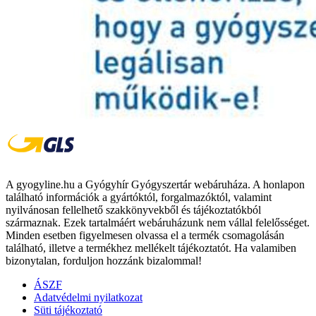
A gyogyline.hu a Gyógyhír Gyógyszertár webáruháza. A honlapon
található információk a gyártóktól, forgalmazóktól, valamint
nyilvánosan fellelhető szakkönyvekből és tájékoztatókból
származnak. Ezek tartalmáért webáruházunk nem vállal felelősséget.
Minden esetben figyelmesen olvassa el a termék csomagolásán
található, illetve a termékhez mellékelt tájékoztatót. Ha valamiben
bizonytalan, forduljon hozzánk bizalommal!
ÁSZF
Adatvédelmi nyilatkozat
Süti tájékoztató