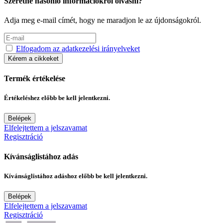
Szeretne hasonló információkról olvasni?
Adja meg e-mail címét, hogy ne maradjon le az újdonságokról.
Elfogadom az adatkezelési irányelveket
Kérem a cikkeket
Termék értékelése
Értékeléshez előbb be kell jelentkezni.
Belépek
Elfelejtettem a jelszavamat
Regisztráció
Kívánságlistához adás
Kívánságlistához adáshoz előbb be kell jelentkezni.
Belépek
Elfelejtettem a jelszavamat
Regisztráció