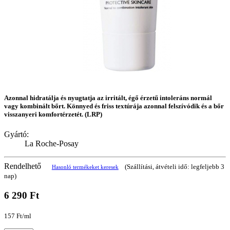
Azonnal hidratálja és nyugtatja az irritált, égő érzetű intoleráns normál
vagy kombinált bőrt. Könnyed és friss textúrája azonnal felszívódik és a bőr
visszanyeri komfortérzetét. (LRP)
Gyártó:
La Roche-Posay
Rendelhető
(Szállítási, átvételi idő: legfeljebb 3
Hasonló termékeket keresek
nap)
6 290 Ft
157 Ft/ml