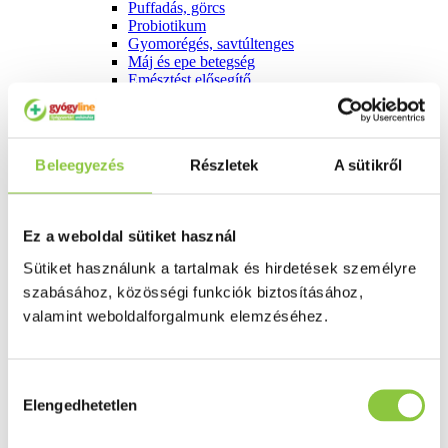
Puffadás, görcs
Probiotikum
Gyomorégés, savtúltenges
Máj és epe betegség
Emésztést elősegítő
Érzékszervek
Szem
Orr
Fül
Beleegyezés
Részletek
A sütikről
Húgyutak
Női problémák
Betétek, tamponok
Klimax
Ez a weboldal sütiket használ
Terhességi tesztek
Fogamzásgátlás, síkosítók, potencia
Sütiket használunk a tartalmak és hirdetések személyre
Fertőzések, hüvelyflóra helyreállítás
szabásához, közösségi funkciók biztosításához,
Inkontinencia
Férfi problémák
valamint weboldalforgalmunk elemzéséhez.
Prosztata
Potencia
Szív és érrrendszer
Hozzájárulás
Aranyér
Visszér
Elengedhetetlen
kiválasztása
Koleszterinszint csökkentők, omega 3
Vérnyomás és szív gyógyszerei