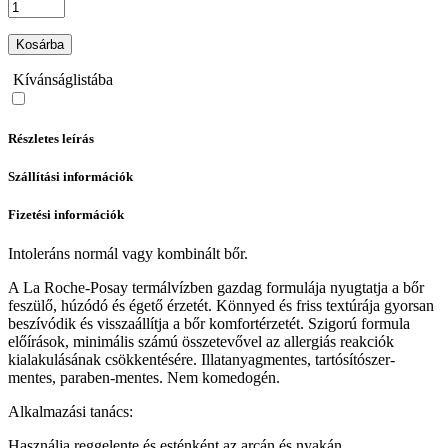
Kosárba
Kívánságlistába
Részletes leírás
Szállítási információk
Fizetési információk
Intoleráns normál vagy kombinált bőr.
A La Roche-Posay termálvízben gazdag formulája nyugtatja a bőr
feszülő, húzódó és égető érzetét. Könnyed és friss textúrája gyorsan
beszívódik és visszaállítja a bőr komfortérzetét. Szigorú formula
előírások, minimális számú összetevővel az allergiás reakciók
kialakulásának csökkentésére. Illatanyagmentes, tartósítószer-
mentes, paraben-mentes. Nem komedogén.
Alkalmazási tanács:
Használja reggelente és esténként az arcán és nyakán.