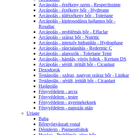
Arcápolás - érzékeny szem - Respectissime
Arcápolás - érzékeny bőr - Hydreane
Arcápolás - túlérzékeny bőr - Toleriane
Arcápolás - kipirosodásra hajlamos bőr -
Rosaliac
Arcápolás - problémás bőr - Effaclar
Arcápolás - száraz bőr - Nutritic
Arcápolás - intenzív hidratálás - Hydraphase
Arcápolás - ránctalanítás - Redermic C
Arcápolás - alapozók - Toleriane Teint
Arcápolás - hámlás, vörös foltok - Kerium DS
Arcápolás - sérült, irritált bőr - Cicaplast
Dezodorok
Testápolás - száraz, nagyon száraz bőr - Lipikar
Testápolás - sérült, irritált bőr - Cicaplast
Hajápolás
Fényvédelem - arcra
Fényvédelem - testre
Fényvédelem - gyermekeknek
Fényvédelem - napozás után
Uriage
Baba
Bőrgyógyászati vonal
Dépiderm - Pigmentfoltok
Hyséac - Problémás, zíros bőr