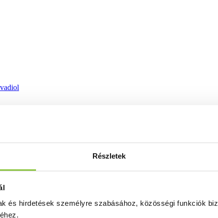
ovadiol
Részletek
ál
mak és hirdetések személyre szabásához, közösségi funkciók biz
séhez.