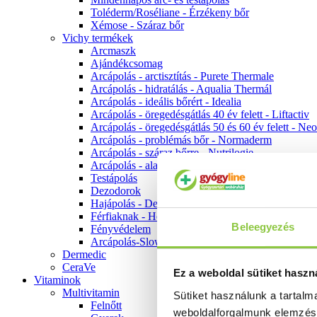
Toléderm/Roséliane - Érzékeny bőr
Xémose - Száraz bőr
Vichy termékek
Arcmaszk
Ajándékcsomag
Arcápolás - arctisztítás - Purete Thermale
Arcápolás - hidratálás - Aqualia Thermál
Arcápolás - ideális bőrért - Idealia
Arcápolás - öregedésgátlás 40 év felett - Liftactiv
Arcápolás - öregedésgátlás 50 és 60 év felett - Ne
Arcápolás - problémás bőr - Normaderm
Arcápolás - száraz bőrre - Nutrilogie
Arcápolás - alapozók
Testápolás
Dezodorok
Hajápolás - Dercos
Férfiaknak - Homme
Beleegyezés
Fényvédelem
Arcápolás-Slow Age
Dermedic
CeraVe
Ez a weboldal sütiket haszn
Vitaminok
Multivitamin
Sütiket használunk a tartal
Felnőtt
weboldalforgalmunk elemzé