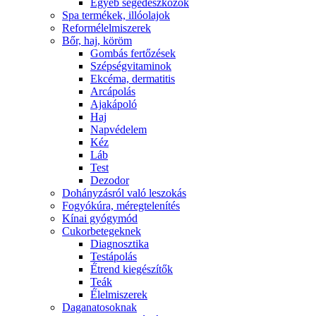
Egyéb segédeszközök
Spa termékek, illóolajok
Reformélelmiszerek
Bőr, haj, köröm
Gombás fertőzések
Szépségvitaminok
Ekcéma, dermatitis
Arcápolás
Ajakápoló
Haj
Napvédelem
Kéz
Láb
Test
Dezodor
Dohányzásról való leszokás
Fogyókúra, méregtelenítés
Kínai gyógymód
Cukorbetegeknek
Diagnosztika
Testápolás
É́trend kiegészítők
Teák
É́lelmiszerek
Daganatosoknak