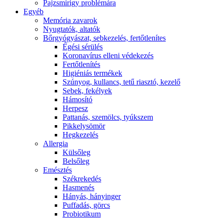
Pajzsmirigy problémára
Egyéb
Memória zavarok
Nyugtatók, altatók
Bőrgyógyászat, sebkezelés, fertőtlenítes
É́gési sérülés
Koronavírus elleni védekezés
Fertőtlenítés
Higiéniás termékek
Szúnyog, kullancs, tetű riasztó, kezelő
Sebek, fekélyek
Hámosító
Herpesz
Pattanás, szemölcs, tyúkszem
Pikkelysömör
Hegkezelés
Allergia
Külsőleg
Belsőleg
Emésztés
Székrekedés
Hasmenés
Hányás, hányinger
Puffadás, görcs
Probiotikum