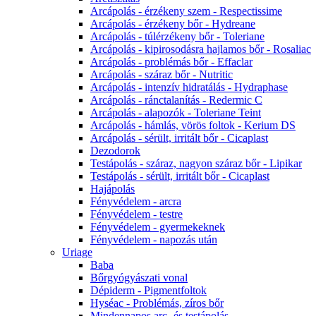
Arcápolás - érzékeny szem - Respectissime
Arcápolás - érzékeny bőr - Hydreane
Arcápolás - túlérzékeny bőr - Toleriane
Arcápolás - kipirosodásra hajlamos bőr - Rosaliac
Arcápolás - problémás bőr - Effaclar
Arcápolás - száraz bőr - Nutritic
Arcápolás - intenzív hidratálás - Hydraphase
Arcápolás - ránctalanítás - Redermic C
Arcápolás - alapozók - Toleriane Teint
Arcápolás - hámlás, vörös foltok - Kerium DS
Arcápolás - sérült, irritált bőr - Cicaplast
Dezodorok
Testápolás - száraz, nagyon száraz bőr - Lipikar
Testápolás - sérült, irritált bőr - Cicaplast
Hajápolás
Fényvédelem - arcra
Fényvédelem - testre
Fényvédelem - gyermekeknek
Fényvédelem - napozás után
Uriage
Baba
Bőrgyógyászati vonal
Dépiderm - Pigmentfoltok
Hyséac - Problémás, zíros bőr
Mindennapos arc- és testápolás