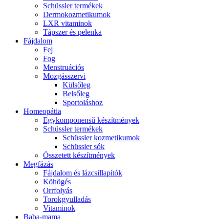
Schüssler termékek
Dermokozmetikumok
LXR vitaminok
Tápszer és pelenka
Fájdalom
Fej
Fog
Menstruációs
Mozgásszervi
Külsőleg
Belsőleg
Sportoláshoz
Homeopátia
Egykomponensű készítmények
Schüssler termékek
Schüssler kozmetikumok
Schüssler sók
Összetett készítmények
Megfázás
Fájdalom és lázcsillapítók
Köhögés
Orrfolyás
Torokgyulladás
Vitaminok
Baba-mama