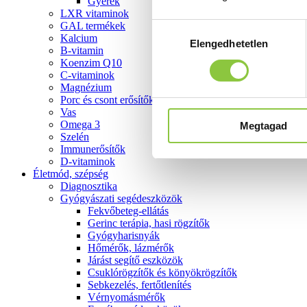
Gyerek
LXR vitaminok
GAL termékek
Hozzájárulás
Kalcium
Elengedhetetlen
kiválasztása
B-vitamin
Koenzim Q10
C-vitaminok
Magnézium
Porc és csont erősítők
Vas
Omega 3
Megtagad
Szelén
Immunerősítők
D-vitaminok
Életmód, szépség
Diagnosztika
Gyógyászati segédeszközök
Fekvőbeteg-ellátás
Gerinc terápia, hasi rögzítők
Gyógyharisnyák
Hőmérők, lázmérők
Járást segítő eszközök
Csuklórögzítők és könyökrögzítők
Sebkezelés, fertőtlenítés
Vérnyomásmérők