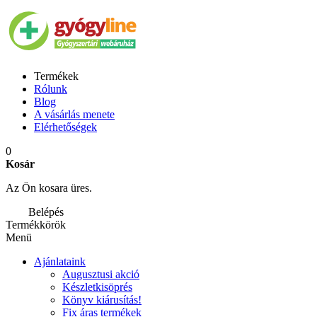
Termékek
Rólunk
Blog
A vásárlás menete
Elérhetőségek
0
Kosár
Az Ön kosara üres.
Belépés
Termékkörök
Menü
Ajánlataink
Augusztusi akció
Készletkisöprés
Könyv kiárusítás!
Fix áras termékek