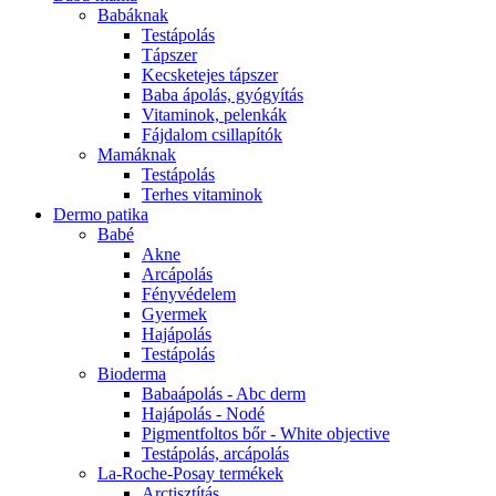
Babáknak
Testápolás
Tápszer
Kecsketejes tápszer
Baba ápolás, gyógyítás
Vitaminok, pelenkák
Fájdalom csillapítók
Mamáknak
Testápolás
Terhes vitaminok
Dermo patika
Babé
Akne
Arcápolás
Fényvédelem
Gyermek
Hajápolás
Testápolás
Bioderma
Babaápolás - Abc derm
Hajápolás - Nodé
Pigmentfoltos bőr - White objective
Testápolás, arcápolás
La-Roche-Posay termékek
Arctisztítás