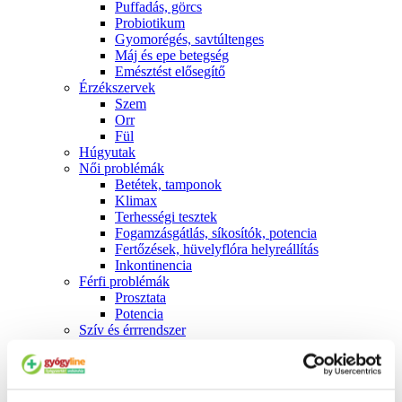
Puffadás, görcs
Probiotikum
Gyomorégés, savtúltenges
Máj és epe betegség
Emésztést elősegítő
Érzékszervek
Szem
Orr
Fül
Húgyutak
Női problémák
Betétek, tamponok
Klimax
Terhességi tesztek
Fogamzásgátlás, síkosítók, potencia
Fertőzések, hüvelyflóra helyreállítás
Inkontinencia
Férfi problémák
Prosztata
Potencia
Szív és érrrendszer
Aranyér
Visszér
Koleszterinszint csökkentők, omega 3
Vérnyomás és szív gyógyszerei