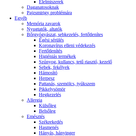
É́lelmiszerek
Daganatosoknak
Pajzsmirigy problémára
Egyéb
Memória zavarok
Nyugtatók, altatók
Bőrgyógyászat, sebkezelés, fertőtlenítes
É́gési sérülés
Koronavírus elleni védekezés
Fertőtlenítés
Higiéniás termékek
Szúnyog, kullancs, tetű riasztó, kezelő
Sebek, fekélyek
Hámosító
Herpesz
Pattanás, szemölcs, tyúkszem
Pikkelysömör
Hegkezelés
Allergia
Külsőleg
Belsőleg
Emésztés
Székrekedés
Hasmenés
Hányás, hányinger