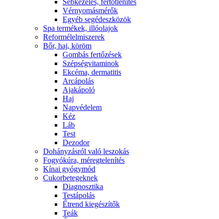
Sebkezelés, fertőtlenítés
Vérnyomásmérők
Egyéb segédeszközök
Spa termékek, illóolajok
Reformélelmiszerek
Bőr, haj, köröm
Gombás fertőzések
Szépségvitaminok
Ekcéma, dermatitis
Arcápolás
Ajakápoló
Haj
Napvédelem
Kéz
Láb
Test
Dezodor
Dohányzásról való leszokás
Fogyókúra, méregtelenítés
Kínai gyógymód
Cukorbetegeknek
Diagnosztika
Testápolás
É́trend kiegészítők
Teák