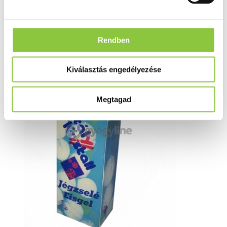
Kristály jégzselé 90 g
Rendben
Kiválasztás engedélyezése
Megtagad