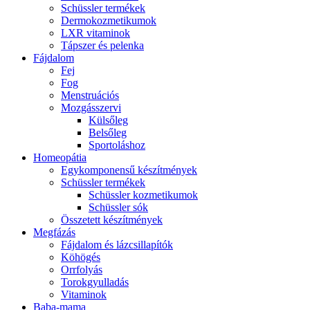
Schüssler termékek
Dermokozmetikumok
LXR vitaminok
Tápszer és pelenka
Fájdalom
Fej
Fog
Menstruációs
Mozgásszervi
Külsőleg
Belsőleg
Sportoláshoz
Homeopátia
Egykomponensű készítmények
Schüssler termékek
Schüssler kozmetikumok
Schüssler sók
Összetett készítmények
Megfázás
Fájdalom és lázcsillapítók
Köhögés
Orrfolyás
Torokgyulladás
Vitaminok
Baba-mama