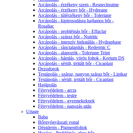
Arcápolás - érzékeny szem - Respectissime
Arcápolás - érzékeny bőr - Hydreane
Arcápolás - túlérzékeny bőr - Toleriane
Arcápolás - kipirosodásra hajlamos bőr -
Rosaliac
Arcápolás - problémás bőr - Effaclar
Arcápolás - száraz bőr - Nutritic
Arcápolás - intenzív hidratálás - Hydraphase
Arcápolás - ránctalanítás - Redermic C
Arcápolás - alapozók - Toleriane Teint
Arcápolás - hámlás, vörös foltok - Kerium DS
Arcápolás - sérült, irritált bőr - Cicaplast
Dezodorok
Testápolás - száraz, nagyon száraz bőr - Lipikar
Testápolás - sérült, irritált bőr - Cicaplast
Hajápolás
Fényvédelem - arcra
Fényvédelem - testre
Fényvédelem - gyermekeknek
Fényvédelem - napozás után
Uriage
Baba
Bőrgyógyászati vonal
Dépiderm - Pigmentfoltok
Hyséac - Problémás, zíros bőr