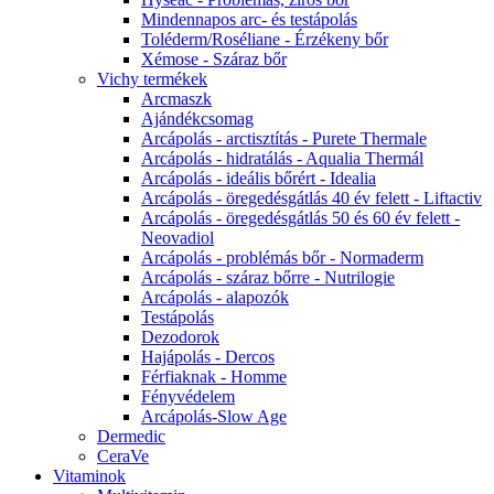
Mindennapos arc- és testápolás
Toléderm/Roséliane - Érzékeny bőr
Xémose - Száraz bőr
Vichy termékek
Arcmaszk
Ajándékcsomag
Arcápolás - arctisztítás - Purete Thermale
Arcápolás - hidratálás - Aqualia Thermál
Arcápolás - ideális bőrért - Idealia
Arcápolás - öregedésgátlás 40 év felett - Liftactiv
Arcápolás - öregedésgátlás 50 és 60 év felett -
Neovadiol
Arcápolás - problémás bőr - Normaderm
Arcápolás - száraz bőrre - Nutrilogie
Arcápolás - alapozók
Testápolás
Dezodorok
Hajápolás - Dercos
Férfiaknak - Homme
Fényvédelem
Arcápolás-Slow Age
Dermedic
CeraVe
Vitaminok