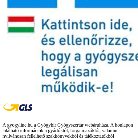
A gyogyline.hu a Gyógyhír Gyógyszertár webáruháza. A honlapon
található információk a gyártóktól, forgalmazóktól, valamint
nyilvánosan fellelhető szakkönyvekből és tájékoztatókból