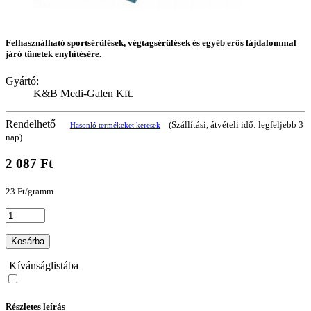
Felhasználható sportsérülések, végtagsérülések és egyéb erős fájdalommal
járó tünetek enyhítésére.
Gyártó:
K&B Medi-Galen Kft.
Rendelhető
(Szállítási, átvételi idő: legfeljebb 3
Hasonló termékeket keresek
nap)
2 087 Ft
23 Ft/gramm
Kosárba
Kívánságlistába
Részletes leírás