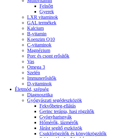
Multivitamin
Felnőtt
Gyerek
LXR vitaminok
GAL termékek
Kalcium
B-vitamin
Koenzim Q10
C-vitaminok
Magnézium
Porc és csont erősítők
Vas
Omega 3
Szelén
Immunerősítők
D-vitaminok
Életmód, szépség
Diagnosztika
Gyógyászati segédeszközök
Fekvőbeteg-ellátás
Gerinc terápia, hasi rögzítők
Gyógyharisnyák
Hőmérők, lázmérők
Járást segítő eszközök
Csuklórögzítők és könyökrögzítők