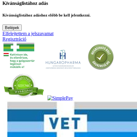
Kívánságlistához adás
Kívánságlistához adáshoz előbb be kell jelentkezni.
Belépek
Elfelejtettem a jelszavamat
Regisztráció