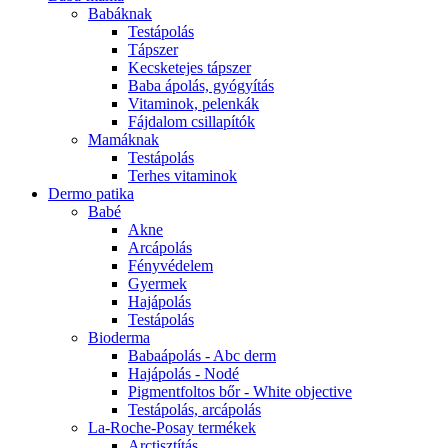
Babáknak
Testápolás
Tápszer
Kecsketejes tápszer
Baba ápolás, gyógyítás
Vitaminok, pelenkák
Fájdalom csillapítók
Mamáknak
Testápolás
Terhes vitaminok
Dermo patika
Babé
Akne
Arcápolás
Fényvédelem
Gyermek
Hajápolás
Testápolás
Bioderma
Babaápolás - Abc derm
Hajápolás - Nodé
Pigmentfoltos bőr - White objective
Testápolás, arcápolás
La-Roche-Posay termékek
Arctisztítás