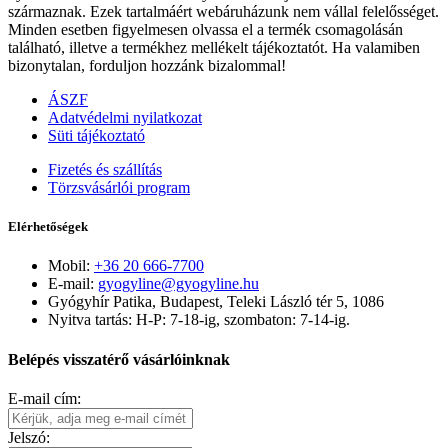
származnak. Ezek tartalmáért webáruházunk nem vállal felelősséget.
Minden esetben figyelmesen olvassa el a termék csomagolásán
található, illetve a termékhez mellékelt tájékoztatót. Ha valamiben
bizonytalan, forduljon hozzánk bizalommal!
ÁSZF
Adatvédelmi nyilatkozat
Süti tájékoztató
Fizetés és szállítás
Törzsvásárlói program
Elérhetőségek
Mobil:
+36 20 666-7700
E-mail:
gyogyline@gyogyline.hu
Gyógyhír Patika, Budapest, Teleki László tér 5, 1086
Nyitva tartás: H-P: 7-18-ig, szombaton: 7-14-ig.
Belépés visszatérő vásárlóinknak
E-mail cím:
Jelszó: