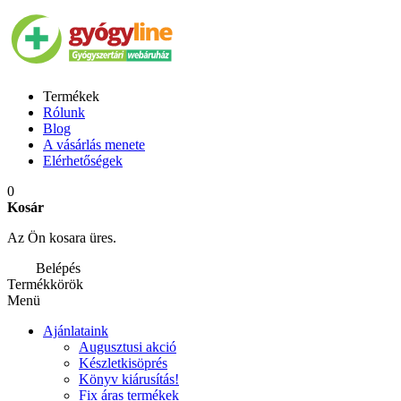
Termékek
Rólunk
Blog
A vásárlás menete
Elérhetőségek
0
Kosár
Az Ön kosara üres.
Belépés
Termékkörök
Menü
Ajánlataink
Augusztusi akció
Készletkisöprés
Könyv kiárusítás!
Fix áras termékek