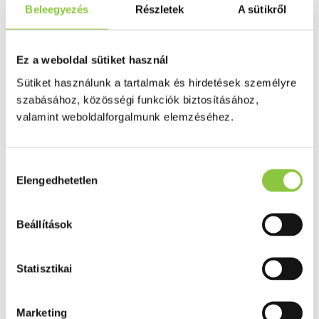
Fog és szájápolás
Beleegyezés
Részletek
A sütikről
Í́nygyulladás
Fogkrém
Szájvíz
Fogkefe
Ez a weboldal sütiket használ
Fogselyem
Sütiket használunk a tartalmak és hirdetések személyre
Műfogsor ápolás
Fogfehérítés
szabásához, közösségi funkciók biztosításához,
Fogköztisztító
valamint weboldalforgalmunk elemzéséhez.
Teák
É́lvezeti
Gyógyteák
Könyvek
Hozzájárulás
Egészség ajándékba
Elengedhetetlen
kiválasztása
Tápszer
Beállítások
Ajánlataink
Főoldal
Statisztikai
Sportoláshoz
Kristály jégzselé 90 g
Marketing