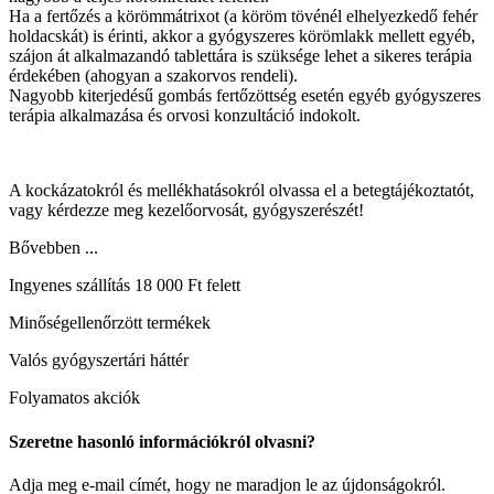
Ha a fertőzés a körömmátrixot (a köröm tövénél elhelyezkedő fehér
holdacskát) is érinti, akkor a gyógyszeres körömlakk mellett egyéb,
szájon át alkalmazandó tablettára is szüksége lehet a sikeres terápia
érdekében (ahogyan a szakorvos rendeli).
Nagyobb kiterjedésű gombás fertőzöttség esetén egyéb gyógyszeres
terápia alkalmazása és orvosi konzultáció indokolt.
A kockázatokról és mellékhatásokról olvassa el a betegtájékoztatót,
vagy kérdezze meg kezelőorvosát, gyógyszerészét!
Bővebben ...
Ingyenes szállítás 18 000 Ft felett
Minőségellenőrzött termékek
Valós gyógyszertári háttér
Folyamatos akciók
Szeretne hasonló információkról olvasni?
Adja meg e-mail címét, hogy ne maradjon le az újdonságokról.