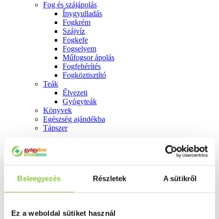
Fog és szájápolás
Í́nygyulladás
Fogkrém
Szájvíz
Fogkefe
Fogselyem
Műfogsor ápolás
Fogfehérítés
Fogköztisztító
Teák
É́lvezeti
Gyógyteák
Könyvek
Egészség ajándékba
Tápszer
Ajánlataink
Beleegyezés
Részletek
A sütikről
Főoldal
Kéz
Kitonail 80mg/g gyógyszeres körömlakk 6,6ml
Ez a weboldal sütiket használ