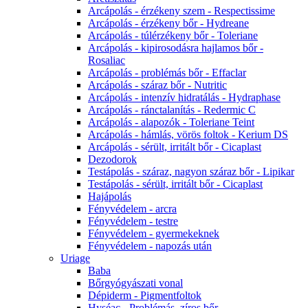
Arcápolás - érzékeny szem - Respectissime
Arcápolás - érzékeny bőr - Hydreane
Arcápolás - túlérzékeny bőr - Toleriane
Arcápolás - kipirosodásra hajlamos bőr -
Rosaliac
Arcápolás - problémás bőr - Effaclar
Arcápolás - száraz bőr - Nutritic
Arcápolás - intenzív hidratálás - Hydraphase
Arcápolás - ránctalanítás - Redermic C
Arcápolás - alapozók - Toleriane Teint
Arcápolás - hámlás, vörös foltok - Kerium DS
Arcápolás - sérült, irritált bőr - Cicaplast
Dezodorok
Testápolás - száraz, nagyon száraz bőr - Lipikar
Testápolás - sérült, irritált bőr - Cicaplast
Hajápolás
Fényvédelem - arcra
Fényvédelem - testre
Fényvédelem - gyermekeknek
Fényvédelem - napozás után
Uriage
Baba
Bőrgyógyászati vonal
Dépiderm - Pigmentfoltok
Hyséac - Problémás, zíros bőr