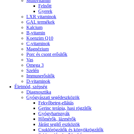
Multivitamin
Felnőtt
Gyerek
LXR vitaminok
GAL termékek
Kalcium
B-vitamin
Koenzim Q10
C-vitaminok
Magnézium
Porc és csont erősítők
Vas
Omega 3
Szelén
Immunerősítők
D-vitaminok
Életmód, szépség
Diagnosztika
Gyógyászati segédeszközök
Fekvőbeteg-ellátás
Gerinc terápia, hasi rögzítők
Gyógyharisnyák
Hőmérők, lázmérők
Járást segítő eszközök
Csuklórögzítők és könyökrögzítők