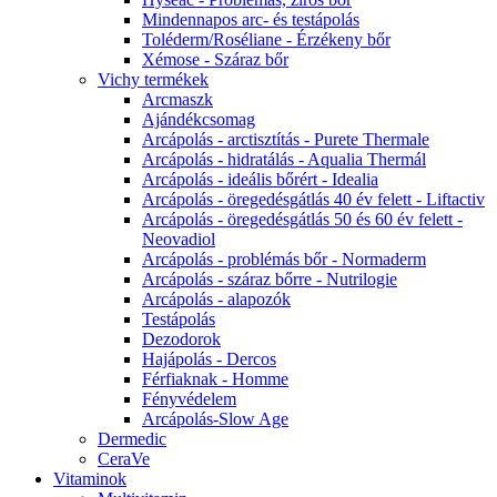
Mindennapos arc- és testápolás
Toléderm/Roséliane - Érzékeny bőr
Xémose - Száraz bőr
Vichy termékek
Arcmaszk
Ajándékcsomag
Arcápolás - arctisztítás - Purete Thermale
Arcápolás - hidratálás - Aqualia Thermál
Arcápolás - ideális bőrért - Idealia
Arcápolás - öregedésgátlás 40 év felett - Liftactiv
Arcápolás - öregedésgátlás 50 és 60 év felett -
Neovadiol
Arcápolás - problémás bőr - Normaderm
Arcápolás - száraz bőrre - Nutrilogie
Arcápolás - alapozók
Testápolás
Dezodorok
Hajápolás - Dercos
Férfiaknak - Homme
Fényvédelem
Arcápolás-Slow Age
Dermedic
CeraVe
Vitaminok