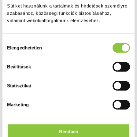
Kitonail 80mg/g gyógyszeres
Sütiket használunk a tartalmak és hirdetések személyre
körömlakk 6,6ml
szabásához, közösségi funkciók biztosításához,
valamint weboldalforgalmunk elemzéséhez.
Akció
Hozzájárulás
Elengedhetetlen
kiválasztása
Az Egészségpénztári számlára elszámolható
Beállítások
Csak személyesen átvehető termék
Statisztikai
Marketing
Rendben