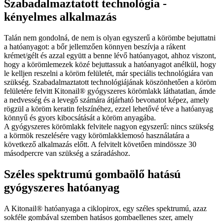
Szabadalmaztatott technológia -
kényelmes alkalmazás
Talán nem gondolná, de nem is olyan egyszerű a körömbe bejuttatni
a hatóanyagot: a bőr jellemzően könnyen beszívja a rákent
krémet/gélt és azzal együtt a benne lévő hatóanyagot, ahhoz viszont,
hogy a körömlemezek közé bejuttassuk a hatóanyagot anélkül, hogy
le kelljen reszelni a köröm felületét, már speciális technológiára van
szükség. Szabadalmaztatott technológiájának köszönhetően a köröm
felületére felvitt Kitonail® gyógyszeres körömlakk láthatatlan, ámde
a nedvesség és a levegő számára átjárható bevonatot képez, amely
rögzül a köröm keratin felszínéhez, ezzel lehetővé téve a hatóanyag
könnyű és gyors kibocsátását a köröm anyagába.
A gyógyszeres körömlakk felvitele nagyon egyszerű: nincs szükség
a körmök reszelésére vagy körömlakklemosó használatára a
következő alkalmazás előtt. A felvitelt követően mindössze 30
másodpercre van szükség a száradáshoz.
Széles spektrumú gombaölő hatású
gyógyszeres hatóanyag
A Kitonail® hatóanyaga a ciklopirox, egy széles spektrumú, azaz
sokféle gombával szemben hatásos gombaellenes szer, amely