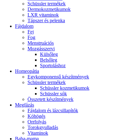
Schüssler termékek
Dermokozmetikumok
LXR vitaminok
Tápszer és pelenka
Fájdalom
Fej
Fog
Menstruációs
Mozgásszervi
Külsőleg
Belsőleg
Sportoláshoz
Homeopátia
Egykomponensű készítmények
Schüssler termékek
Schüssler kozmetikumok
Schüssler sók
Összetett készítmények
Megfázás
Fájdalom és lázcsillapítók
Köhögés
Orrfolyás
Torokgyulladás
Vitaminok
Baba-mama