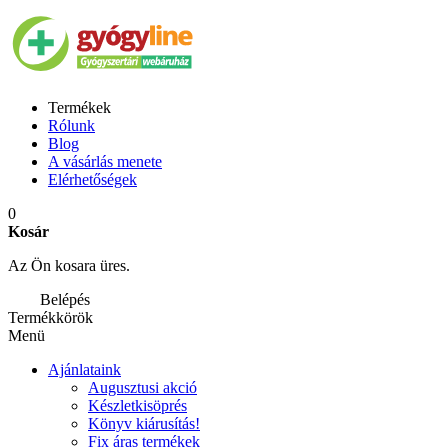
Termékek
Rólunk
Blog
A vásárlás menete
Elérhetőségek
0
Kosár
Az Ön kosara üres.
Belépés
Termékkörök
Menü
Ajánlataink
Augusztusi akció
Készletkisöprés
Könyv kiárusítás!
Fix áras termékek