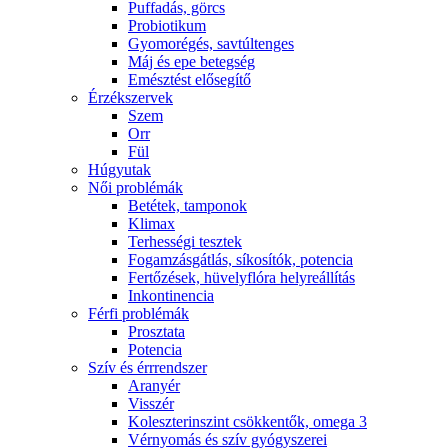
Puffadás, görcs
Probiotikum
Gyomorégés, savtúltenges
Máj és epe betegség
Emésztést elősegítő
Érzékszervek
Szem
Orr
Fül
Húgyutak
Női problémák
Betétek, tamponok
Klimax
Terhességi tesztek
Fogamzásgátlás, síkosítók, potencia
Fertőzések, hüvelyflóra helyreállítás
Inkontinencia
Férfi problémák
Prosztata
Potencia
Szív és érrrendszer
Aranyér
Visszér
Koleszterinszint csökkentők, omega 3
Vérnyomás és szív gyógyszerei