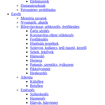
É́lelmiszerek
Daganatosoknak
Pajzsmirigy problémára
Egyéb
Memória zavarok
Nyugtatók, altatók
Bőrgyógyászat, sebkezelés, fertőtlenítes
É́gési sérülés
Koronavírus elleni védekezés
Fertőtlenítés
Higiéniás termékek
Szúnyog, kullancs, tetű riasztó, kezelő
Sebek, fekélyek
Hámosító
Herpesz
Pattanás, szemölcs, tyúkszem
Pikkelysömör
Hegkezelés
Allergia
Külsőleg
Belsőleg
Emésztés
Székrekedés
Hasmenés
Hányás, hányinger