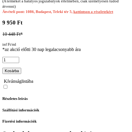
(A terméket a hatályos jogszabályok értelmében, csak személyesen tudod
átvenni)
Átvételi pont: 1086, Budapest, Teleki tér 5,
kattintson a részletekért
9 950 Ft
10 448 Ft*
inf Ft/ml
*az akció előtti 30 nap legalacsonyabb ára
Kosárba
Kívánságlistába
Részletes leírás
Szállítási információk
Fizetési információk