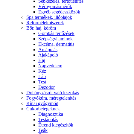
Sebkezelés, fertőtlenítés
Vérnyomásmérők
Egyéb segédeszközök
Spa termékek, illóolajok
Reformélelmiszerek
Bőr, haj, köröm
Gombás fertőzések
Szépségvitaminok
Ekcéma, dermatitis
Arcápolás
Ajakápoló
Haj
Napvédelem
Kéz
Láb
Test
Dezodor
Dohányzásról való leszokás
Fogyókúra, méregtelenítés
Kínai gyógymód
Cukorbetegeknek
Diagnosztika
Testápolás
É́trend kiegészítők
Teák