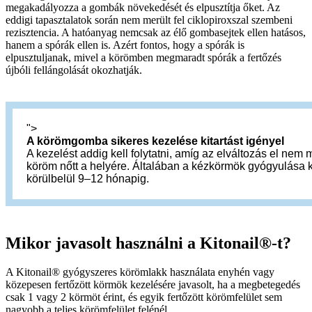
megakadályozza a gombák növekedését és elpusztítja őket. Az
eddigi tapasztalatok során nem merült fel ciklopiroxszal szembeni
rezisztencia. A hatóanyag nemcsak az élő gombasejtek ellen hatásos,
hanem a spórák ellen is. Azért fontos, hogy a spórák is
elpusztuljanak, mivel a körömben megmaradt spórák a fertőzés
újbóli fellángolását okozhatják.
">
A körömgomba sikeres kezelése kitartást igényel
A kezelést addig kell folytatni, amíg az elváltozás el nem 
köröm nőtt a helyére. Általában a kézkörmök gyógyulása k
körülbelül 9–12 hónapig.
Mikor javasolt használni a Kitonail®-t?
A Kitonail® gyógyszeres körömlakk használata enyhén vagy
közepesen fertőzött körmök kezelésére javasolt, ha a megbetegedés
csak 1 vagy 2 körmöt érint, és egyik fertőzött körömfelület sem
nagyobb a teljes körömfelület felénél.