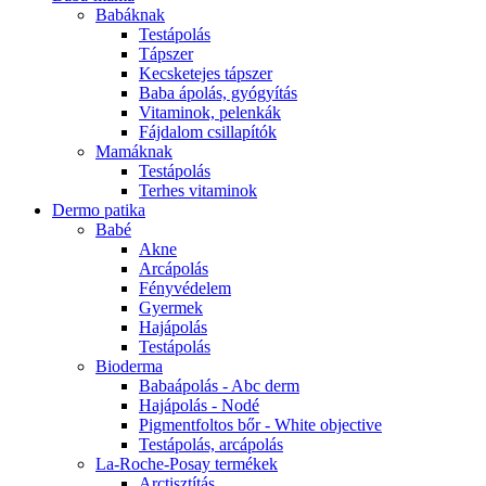
Babáknak
Testápolás
Tápszer
Kecsketejes tápszer
Baba ápolás, gyógyítás
Vitaminok, pelenkák
Fájdalom csillapítók
Mamáknak
Testápolás
Terhes vitaminok
Dermo patika
Babé
Akne
Arcápolás
Fényvédelem
Gyermek
Hajápolás
Testápolás
Bioderma
Babaápolás - Abc derm
Hajápolás - Nodé
Pigmentfoltos bőr - White objective
Testápolás, arcápolás
La-Roche-Posay termékek
Arctisztítás