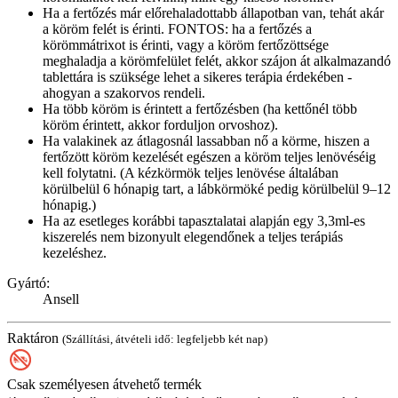
Ha a fertőzés már előrehaladottabb állapotban van, tehát akár
a köröm felét is érinti. FONTOS: ha a fertőzés a
körömmátrixot is érinti, vagy a köröm fertőzöttsége
meghaladja a körömfelület felét, akkor szájon át alkalmazandó
tablettára is szüksége lehet a sikeres terápia érdekében -
ahogyan a szakorvos rendeli.
Ha több köröm is érintett a fertőzésben (ha kettőnél több
köröm érintett, akkor forduljon orvoshoz).
Ha valakinek az átlagosnál lassabban nő a körme, hiszen a
fertőzött köröm kezelését egészen a köröm teljes lenövéséig
kell folytatni. (A kézkörmök teljes lenövése általában
körülbelül 6 hónapig tart, a lábkörmöké pedig körülbelül 9–12
hónapig.)
Ha az esetleges korábbi tapasztalatai alapján egy 3,3ml-es
kiszerelés nem bizonyult elegendőnek a teljes terápiás
kezeléshez.
Gyártó:
Ansell
Raktáron
(Szállítási, átvételi idő: legfeljebb két nap)
Csak személyesen átvehető termék