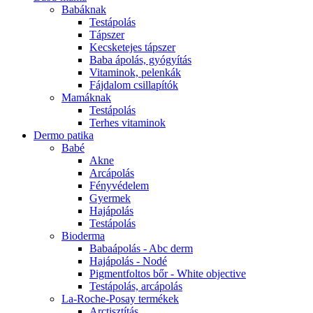
Babáknak
Testápolás
Tápszer
Kecsketejes tápszer
Baba ápolás, gyógyítás
Vitaminok, pelenkák
Fájdalom csillapítók
Mamáknak
Testápolás
Terhes vitaminok
Dermo patika
Babé
Akne
Arcápolás
Fényvédelem
Gyermek
Hajápolás
Testápolás
Bioderma
Babaápolás - Abc derm
Hajápolás - Nodé
Pigmentfoltos bőr - White objective
Testápolás, arcápolás
La-Roche-Posay termékek
Arctisztítás