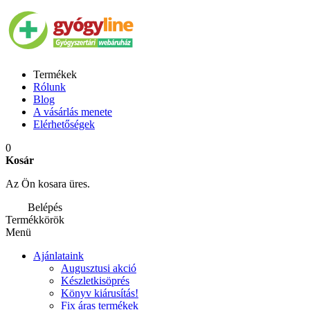
Termékek
Rólunk
Blog
A vásárlás menete
Elérhetőségek
0
Kosár
Az Ön kosara üres.
Belépés
Termékkörök
Menü
Ajánlataink
Augusztusi akció
Készletkisöprés
Könyv kiárusítás!
Fix áras termékek