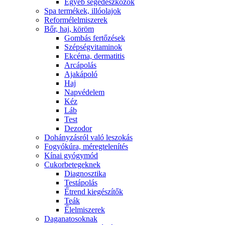
Egyéb segédeszközök
Spa termékek, illóolajok
Reformélelmiszerek
Bőr, haj, köröm
Gombás fertőzések
Szépségvitaminok
Ekcéma, dermatitis
Arcápolás
Ajakápoló
Haj
Napvédelem
Kéz
Láb
Test
Dezodor
Dohányzásról való leszokás
Fogyókúra, méregtelenítés
Kínai gyógymód
Cukorbetegeknek
Diagnosztika
Testápolás
É́trend kiegészítők
Teák
É́lelmiszerek
Daganatosoknak