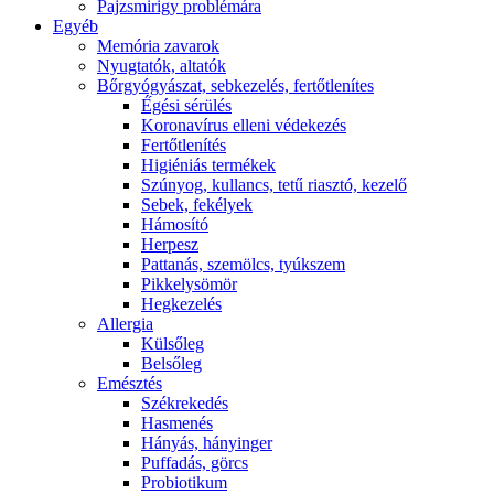
Pajzsmirigy problémára
Egyéb
Memória zavarok
Nyugtatók, altatók
Bőrgyógyászat, sebkezelés, fertőtlenítes
É́gési sérülés
Koronavírus elleni védekezés
Fertőtlenítés
Higiéniás termékek
Szúnyog, kullancs, tetű riasztó, kezelő
Sebek, fekélyek
Hámosító
Herpesz
Pattanás, szemölcs, tyúkszem
Pikkelysömör
Hegkezelés
Allergia
Külsőleg
Belsőleg
Emésztés
Székrekedés
Hasmenés
Hányás, hányinger
Puffadás, görcs
Probiotikum