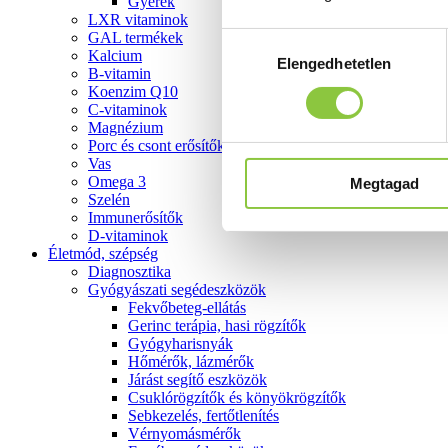
Gyerek
LXR vitaminok
GAL termékek
Hozzájárulás
Kalcium
Elengedhetetlen
kiválasztása
B-vitamin
Koenzim Q10
C-vitaminok
Magnézium
Porc és csont erősítők
Vas
Omega 3
Megtagad
Szelén
Immunerősítők
D-vitaminok
Életmód, szépség
Diagnosztika
Gyógyászati segédeszközök
Fekvőbeteg-ellátás
Gerinc terápia, hasi rögzítők
Gyógyharisnyák
Hőmérők, lázmérők
Járást segítő eszközök
Csuklórögzítők és könyökrögzítők
Sebkezelés, fertőtlenítés
Vérnyomásmérők