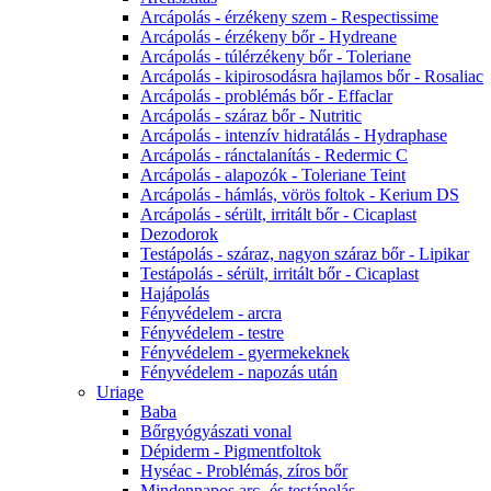
Arcápolás - érzékeny szem - Respectissime
Arcápolás - érzékeny bőr - Hydreane
Arcápolás - túlérzékeny bőr - Toleriane
Arcápolás - kipirosodásra hajlamos bőr - Rosaliac
Arcápolás - problémás bőr - Effaclar
Arcápolás - száraz bőr - Nutritic
Arcápolás - intenzív hidratálás - Hydraphase
Arcápolás - ránctalanítás - Redermic C
Arcápolás - alapozók - Toleriane Teint
Arcápolás - hámlás, vörös foltok - Kerium DS
Arcápolás - sérült, irritált bőr - Cicaplast
Dezodorok
Testápolás - száraz, nagyon száraz bőr - Lipikar
Testápolás - sérült, irritált bőr - Cicaplast
Hajápolás
Fényvédelem - arcra
Fényvédelem - testre
Fényvédelem - gyermekeknek
Fényvédelem - napozás után
Uriage
Baba
Bőrgyógyászati vonal
Dépiderm - Pigmentfoltok
Hyséac - Problémás, zíros bőr
Mindennapos arc- és testápolás