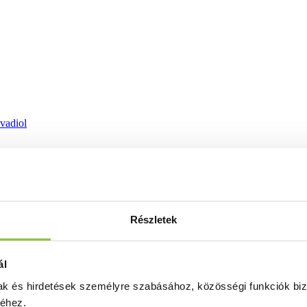
ovadiol
Részletek
ál
mak és hirdetések személyre szabásához, közösségi funkciók biz
séhez.