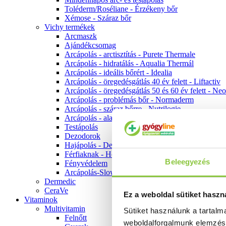
Toléderm/Roséliane - Érzékeny bőr
Xémose - Száraz bőr
Vichy termékek
Arcmaszk
Ajándékcsomag
Arcápolás - arctisztítás - Purete Thermale
Arcápolás - hidratálás - Aqualia Thermál
Arcápolás - ideális bőrért - Idealia
Arcápolás - öregedésgátlás 40 év felett - Liftactiv
Arcápolás - öregedésgátlás 50 és 60 év felett - Ne
Arcápolás - problémás bőr - Normaderm
Arcápolás - száraz bőrre - Nutrilogie
Arcápolás - alapozók
Testápolás
Dezodorok
Hajápolás - Dercos
Férfiaknak - Homme
Beleegyezés
Fényvédelem
Arcápolás-Slow Age
Dermedic
CeraVe
Ez a weboldal sütiket haszn
Vitaminok
Multivitamin
Sütiket használunk a tartal
Felnőtt
weboldalforgalmunk elemzé