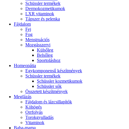
Schüssler termékek
Dermokozmetikumok
LXR vitaminok
Tápszer és pelenka
Fájdalom
Fej
Fog
Menstruációs
Mozgásszervi
Külsőleg
Belsőleg
Sportoláshoz
Homeopátia
Egykomponensű készítmények
Schüssler termékek
Schüssler kozmetikumok
Schüssler sók
Összetett készítmények
Megfázás
Fájdalom és lázcsillapítók
Köhögés
Orrfolyás
Torokgyulladás
Vitaminok
Baba-mama