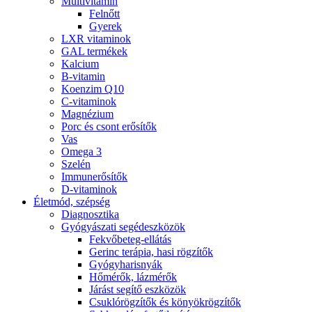
Multivitamin
Felnőtt
Gyerek
LXR vitaminok
GAL termékek
Kalcium
B-vitamin
Koenzim Q10
C-vitaminok
Magnézium
Porc és csont erősítők
Vas
Omega 3
Szelén
Immunerősítők
D-vitaminok
Életmód, szépség
Diagnosztika
Gyógyászati segédeszközök
Fekvőbeteg-ellátás
Gerinc terápia, hasi rögzítők
Gyógyharisnyák
Hőmérők, lázmérők
Járást segítő eszközök
Csuklórögzítők és könyökrögzítők