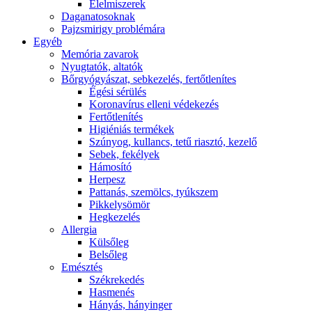
É́lelmiszerek
Daganatosoknak
Pajzsmirigy problémára
Egyéb
Memória zavarok
Nyugtatók, altatók
Bőrgyógyászat, sebkezelés, fertőtlenítes
É́gési sérülés
Koronavírus elleni védekezés
Fertőtlenítés
Higiéniás termékek
Szúnyog, kullancs, tetű riasztó, kezelő
Sebek, fekélyek
Hámosító
Herpesz
Pattanás, szemölcs, tyúkszem
Pikkelysömör
Hegkezelés
Allergia
Külsőleg
Belsőleg
Emésztés
Székrekedés
Hasmenés
Hányás, hányinger