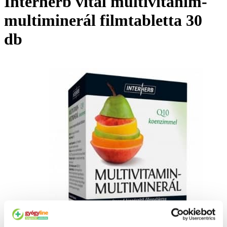
Interherb vital multivitanim-
multiminerál filmtabletta 30
db