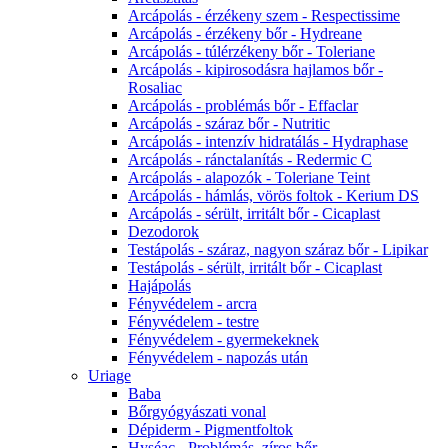
Arcápolás - érzékeny szem - Respectissime
Arcápolás - érzékeny bőr - Hydreane
Arcápolás - túlérzékeny bőr - Toleriane
Arcápolás - kipirosodásra hajlamos bőr -
Rosaliac
Arcápolás - problémás bőr - Effaclar
Arcápolás - száraz bőr - Nutritic
Arcápolás - intenzív hidratálás - Hydraphase
Arcápolás - ránctalanítás - Redermic C
Arcápolás - alapozók - Toleriane Teint
Arcápolás - hámlás, vörös foltok - Kerium DS
Arcápolás - sérült, irritált bőr - Cicaplast
Dezodorok
Testápolás - száraz, nagyon száraz bőr - Lipikar
Testápolás - sérült, irritált bőr - Cicaplast
Hajápolás
Fényvédelem - arcra
Fényvédelem - testre
Fényvédelem - gyermekeknek
Fényvédelem - napozás után
Uriage
Baba
Bőrgyógyászati vonal
Dépiderm - Pigmentfoltok
Hyséac - Problémás, zíros bőr