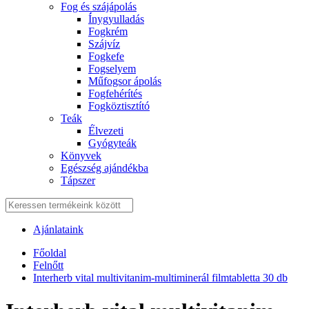
Fog és szájápolás
Í́nygyulladás
Fogkrém
Szájvíz
Fogkefe
Fogselyem
Műfogsor ápolás
Fogfehérítés
Fogköztisztító
Teák
É́lvezeti
Gyógyteák
Könyvek
Egészség ajándékba
Tápszer
Ajánlataink
Főoldal
Felnőtt
Interherb vital multivitanim-multiminerál filmtabletta 30 db