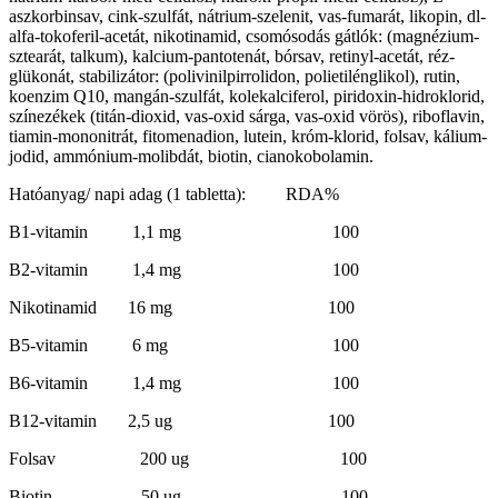
aszkorbinsav, cink-szulfát, nátrium-szelenit, vas-fumarát, likopin, dl-
alfa-tokoferil-acetát, nikotinamid, csomósodás gátlók: (magnézium-
sztearát, talkum), kalcium-pantotenát, bórsav, retinyl-acetát, réz-
glükonát, stabilizátor: (polivinilpirrolidon, polietilénglikol), rutin,
koenzim Q10, mangán-szulfát, kolekalciferol, piridoxin-hidroklorid,
színezékek (titán-dioxid, vas-oxid sárga, vas-oxid vörös), riboflavin,
tiamin-mononitrát, fitomenadion, lutein, króm-klorid, folsav, kálium-
jodid, ammónium-molibdát, biotin, cianokobolamin.
Hatóanyag/ napi adag (1 tabletta): RDA%
B1-vitamin 1,1 mg 100
B2-vitamin 1,4 mg 100
Nikotinamid 16 mg 100
B5-vitamin 6 mg 100
B6-vitamin 1,4 mg 100
B12-vitamin 2,5 ug 100
Folsav 200 ug 100
Biotin 50 ug 100