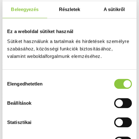
Beleegyezés
Részletek
A sütikről
Ez a weboldal sütiket használ
Sütiket használunk a tartalmak és hirdetések személyre
Fokozott szellemi és fizikai igénybevétel, egyoldalú táplálkozás, diéta,
betegség utáni lábadozás, vagy tavaszi-őszi fáradékonyság esetén különösen
szabásához, közösségi funkciók biztosításához,
fontos a szervezet megfelelő vitamin és ásványi anyag ellátása.
valamint weboldalforgalmunk elemzéséhez.
Forgalmazó:
BGB Interherb Kft.
Hozzájárulás
Nyilv. szám:
Elengedhetetlen
kiválasztása
OÉTI.: 8568/2011.
Nincs készleten
Hasonló termékeket keresek
Beállítások
2 569 Ft
Statisztikai
86 Ft/db