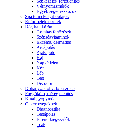
Sebkezelés, fertőtlenítés
Vérnyomásmérők
Egyéb segédeszközök
Spa termékek, illóolajok
Reformélelmiszerek
Bőr, haj, köröm
Gombás fertőzések
Szépségvitaminok
Ekcéma, dermatitis
Arcápolás
Ajakápoló
Haj
Napvédelem
Kéz
Láb
Test
Dezodor
Dohányzásról való leszokás
Fogyókúra, méregtelenítés
Kínai gyógymód
Cukorbetegeknek
Diagnosztika
Testápolás
É́trend kiegészítők
Teák