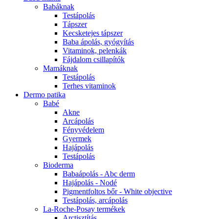
Babáknak
Testápolás
Tápszer
Kecsketejes tápszer
Baba ápolás, gyógyítás
Vitaminok, pelenkák
Fájdalom csillapítók
Mamáknak
Testápolás
Terhes vitaminok
Dermo patika
Babé
Akne
Arcápolás
Fényvédelem
Gyermek
Hajápolás
Testápolás
Bioderma
Babaápolás - Abc derm
Hajápolás - Nodé
Pigmentfoltos bőr - White objective
Testápolás, arcápolás
La-Roche-Posay termékek
Arctisztítás