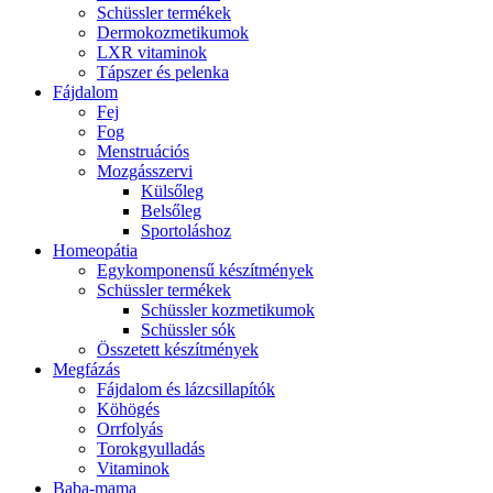
Schüssler termékek
Dermokozmetikumok
LXR vitaminok
Tápszer és pelenka
Fájdalom
Fej
Fog
Menstruációs
Mozgásszervi
Külsőleg
Belsőleg
Sportoláshoz
Homeopátia
Egykomponensű készítmények
Schüssler termékek
Schüssler kozmetikumok
Schüssler sók
Összetett készítmények
Megfázás
Fájdalom és lázcsillapítók
Köhögés
Orrfolyás
Torokgyulladás
Vitaminok
Baba-mama