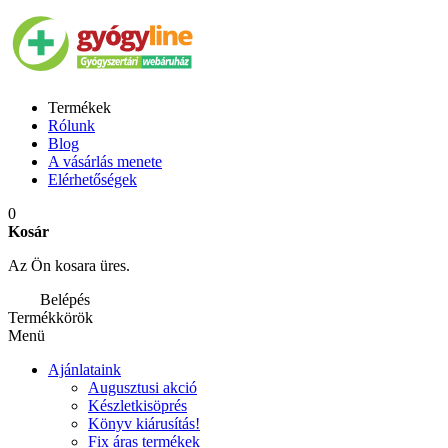
Termékek
Rólunk
Blog
A vásárlás menete
Elérhetőségek
0
Kosár
Az Ön kosara üres.
Belépés
Termékkörök
Menü
Ajánlataink
Augusztusi akció
Készletkisöprés
Könyv kiárusítás!
Fix áras termékek