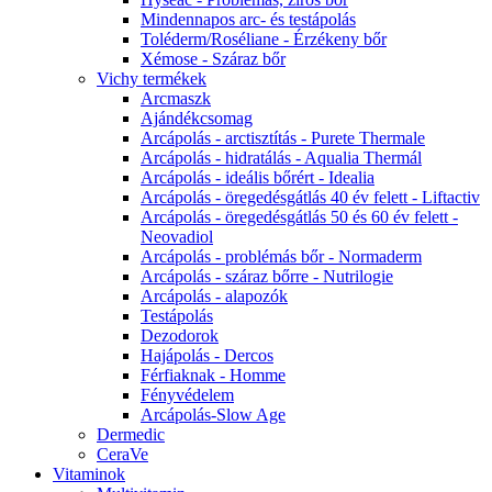
Mindennapos arc- és testápolás
Toléderm/Roséliane - Érzékeny bőr
Xémose - Száraz bőr
Vichy termékek
Arcmaszk
Ajándékcsomag
Arcápolás - arctisztítás - Purete Thermale
Arcápolás - hidratálás - Aqualia Thermál
Arcápolás - ideális bőrért - Idealia
Arcápolás - öregedésgátlás 40 év felett - Liftactiv
Arcápolás - öregedésgátlás 50 és 60 év felett -
Neovadiol
Arcápolás - problémás bőr - Normaderm
Arcápolás - száraz bőrre - Nutrilogie
Arcápolás - alapozók
Testápolás
Dezodorok
Hajápolás - Dercos
Férfiaknak - Homme
Fényvédelem
Arcápolás-Slow Age
Dermedic
CeraVe
Vitaminok