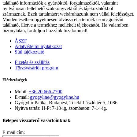
található információk a gyártóktól, forgalmazóktól, valamint
nyilvánosan fellelhető szakkönyvekből és tájékoztatókból
származnak. Ezek tartalmáért webáruházunk nem vállal felelősséget.
Minden esetben figyelmesen olvassa el a termék csomagolásán
található, illetve a termékhez mellékelt tájékoztatót. Ha valamiben
bizonytalan, forduljon hozzánk bizalommal!
ÁSZF
Adatvédelmi nyilatkozat
Süti tájékoztató
Fizetés és szállítás
Törzsvásárlói program
Elérhetőségek
Mobil:
+36 20 666-7700
E-mail:
gyogyline@gyogyline.hu
Gyógyhír Patika, Budapest, Teleki László tér 5, 1086
Nyitva tartás: H-P: 7-18-ig, szombaton: 7-14-ig.
Belépés visszatérő vásárlóinknak
E-mail cím: