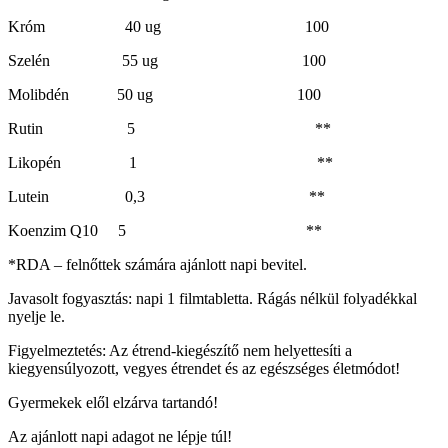
Króm 40 ug 100
Szelén 55 ug 100
Molibdén 50 ug 100
Rutin 5 **
Likopén 1 **
Lutein 0,3 **
Koenzim Q10 5 **
​*RDA – felnőttek számára ajánlott napi bevitel.
Javasolt fogyasztás: napi 1 filmtabletta. Rágás nélkül folyadékkal
nyelje le.
Figyelmeztetés: Az étrend-kiegészítő nem helyettesíti a
kiegyensúlyozott, vegyes étrendet és az egészséges életmódot!
Gyermekek elől elzárva tartandó!
Az ajánlott napi adagot ne lépje túl!