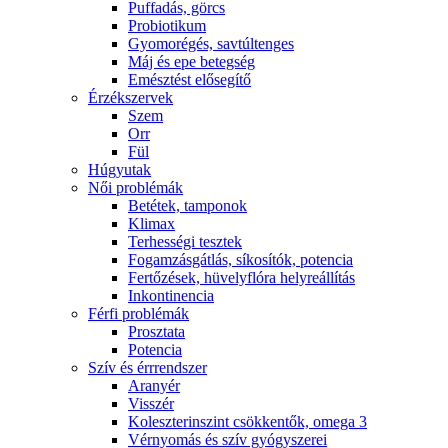
Puffadás, görcs
Probiotikum
Gyomorégés, savtúltenges
Máj és epe betegség
Emésztést elősegítő
Érzékszervek
Szem
Orr
Fül
Húgyutak
Női problémák
Betétek, tamponok
Klimax
Terhességi tesztek
Fogamzásgátlás, síkosítók, potencia
Fertőzések, hüvelyflóra helyreállítás
Inkontinencia
Férfi problémák
Prosztata
Potencia
Szív és érrrendszer
Aranyér
Visszér
Koleszterinszint csökkentők, omega 3
Vérnyomás és szív gyógyszerei