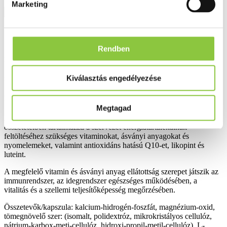
Marketing
Kosárba
Kívánságlistába
Rendben
Részletes leírás
Kiválasztás engedélyezése
Szállítási információk
Fizetési információk
Megtagad
Az Interherb multivitamin & multiminerál tabletta kiegyensúlyozott
összetételben tartalmazza a szervezet energiatartalékainak
feltöltéséhez szükséges vitaminokat, ásványi anyagokat és
nyomelemeket, valamint antioxidáns hatású Q10-et, likopint és
luteint.
A megfelelő vitamin és ásványi anyag ellátottság szerepet játszik az
immunrendszer, az idegrendszer egészséges működésében, a
vitalitás és a szellemi teljesítőképesség megőrzésében.
Összetevők/kapszula: kalcium-hidrogén-foszfát, magnézium-oxid,
tömegnövelő szer: (isomalt, polidextróz, mikrokristályos cellulóz,
nátrium-karbox-meti-cellulóz, hidroxi-propil-metil-cellulóz), L-