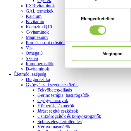
Gyerek
LXR vitaminok
GAL termékek
Hozzájárulás
Kalcium
Elengedhetetlen
kiválasztása
B-vitamin
Koenzim Q10
C-vitaminok
Magnézium
Porc és csont erősítők
Vas
Omega 3
Megtagad
Szelén
Immunerősítők
D-vitaminok
Életmód, szépség
Diagnosztika
Gyógyászati segédeszközök
Fekvőbeteg-ellátás
Gerinc terápia, hasi rögzítők
Gyógyharisnyák
Hőmérők, lázmérők
Járást segítő eszközök
Csuklórögzítők és könyökrögzítők
Sebkezelés, fertőtlenítés
Vérnyomásmérők