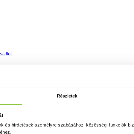
ovadiol
Részletek
ál
mak és hirdetések személyre szabásához, közösségi funkciók biz
séhez.