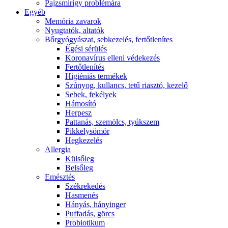
Pajzsmirigy problémára
Egyéb
Memória zavarok
Nyugtatók, altatók
Bőrgyógyászat, sebkezelés, fertőtlenítes
É́gési sérülés
Koronavírus elleni védekezés
Fertőtlenítés
Higiéniás termékek
Szúnyog, kullancs, tetű riasztó, kezelő
Sebek, fekélyek
Hámosító
Herpesz
Pattanás, szemölcs, tyúkszem
Pikkelysömör
Hegkezelés
Allergia
Külsőleg
Belsőleg
Emésztés
Székrekedés
Hasmenés
Hányás, hányinger
Puffadás, görcs
Probiotikum