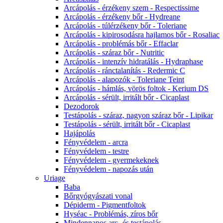
Arcápolás - érzékeny szem - Respectissime
Arcápolás - érzékeny bőr - Hydreane
Arcápolás - túlérzékeny bőr - Toleriane
Arcápolás - kipirosodásra hajlamos bőr - Rosaliac
Arcápolás - problémás bőr - Effaclar
Arcápolás - száraz bőr - Nutritic
Arcápolás - intenzív hidratálás - Hydraphase
Arcápolás - ránctalanítás - Redermic C
Arcápolás - alapozók - Toleriane Teint
Arcápolás - hámlás, vörös foltok - Kerium DS
Arcápolás - sérült, irritált bőr - Cicaplast
Dezodorok
Testápolás - száraz, nagyon száraz bőr - Lipikar
Testápolás - sérült, irritált bőr - Cicaplast
Hajápolás
Fényvédelem - arcra
Fényvédelem - testre
Fényvédelem - gyermekeknek
Fényvédelem - napozás után
Uriage
Baba
Bőrgyógyászati vonal
Dépiderm - Pigmentfoltok
Hyséac - Problémás, zíros bőr
Mindennapos arc- és testápolás