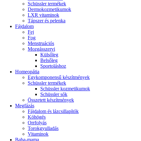
Schüssler termékek
Dermokozmetikumok
LXR vitaminok
Tápszer és pelenka
Fájdalom
Fej
Fog
Menstruációs
Mozgásszervi
Külsőleg
Belsőleg
Sportoláshoz
Homeopátia
Egykomponensű készítmények
Schüssler termékek
Schüssler kozmetikumok
Schüssler sók
Összetett készítmények
Megfázás
Fájdalom és lázcsillapítók
Köhögés
Orrfolyás
Torokgyulladás
Vitaminok
Baba-mama