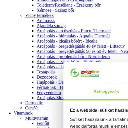
Toléderm/Roséliane - Érzékeny bőr
Xémose - Száraz bőr
Vichy termékek
Arcmaszk
Ajándékcsomag
Arcápolás - arctisztítás - Purete Thermale
Arcápolás - hidratálás - Aqualia Thermál
Arcápolás - ideális bőrért - Idealia
Arcápolás - öregedésgátlás 40 év felett - Liftactiv
Arcápolás - öregedésgátlás 50 és 60 év felett - Ne
Arcápolás - problémás bőr - Normaderm
Arcápolás - száraz bőrre - Nutrilogie
Arcápolás - alapozók
Testápolás
Dezodorok
Hajápolás - Dercos
Férfiaknak - Homme
Beleegyezés
Fényvédelem
Arcápolás-Slow Age
Dermedic
CeraVe
Ez a weboldal sütiket haszn
Vitaminok
Multivitamin
Sütiket használunk a tartal
Felnőtt
weboldalforgalmunk elemzé