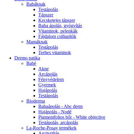
Babáknak
Testápolás
Tápszer
Kecsketejes tápszer
Baba ápolás, gyógyítás
Vitaminok, pelenkák
Fájdalom csillapítók
Mamáknak
Testápolás
Terhes vitaminok
Dermo patika
Babé
Akne
Arcápolás
Fényvédelem
Gyermek
Hajápolás
Testápolás
Bioderma
Babaápolás - Abc derm
Hajápolás - Nodé
Pigmentfoltos bőr - White objective
Testápolás, arcápolás
La-Roche-Posay termékek
Arctisztítás