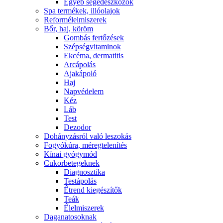
Egyéb segédeszközök
Spa termékek, illóolajok
Reformélelmiszerek
Bőr, haj, köröm
Gombás fertőzések
Szépségvitaminok
Ekcéma, dermatitis
Arcápolás
Ajakápoló
Haj
Napvédelem
Kéz
Láb
Test
Dezodor
Dohányzásról való leszokás
Fogyókúra, méregtelenítés
Kínai gyógymód
Cukorbetegeknek
Diagnosztika
Testápolás
É́trend kiegészítők
Teák
É́lelmiszerek
Daganatosoknak