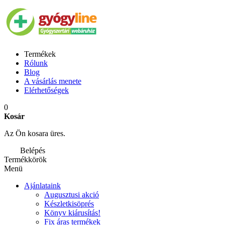
Termékek
Rólunk
Blog
A vásárlás menete
Elérhetőségek
0
Kosár
Az Ön kosara üres.
Belépés
Termékkörök
Menü
Ajánlataink
Augusztusi akció
Készletkisöprés
Könyv kiárusítás!
Fix áras termékek