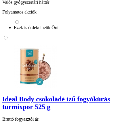
Valós gyógyszertári háttér
Folyamatos akciók
Ezek is érdekelhetik Önt
Ideal Body csokoládé ízű fogyókúrás
turmixpor 525 g
Bruttó fogyasztói ár: