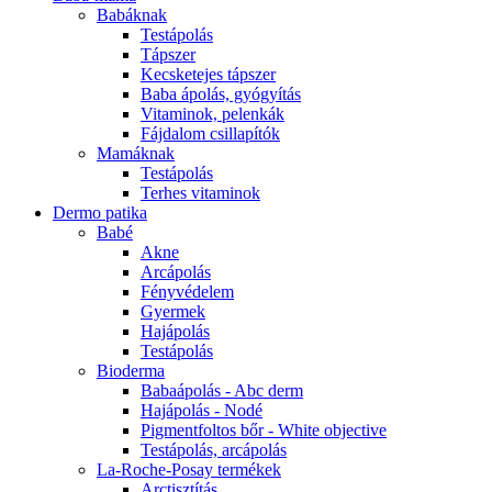
Babáknak
Testápolás
Tápszer
Kecsketejes tápszer
Baba ápolás, gyógyítás
Vitaminok, pelenkák
Fájdalom csillapítók
Mamáknak
Testápolás
Terhes vitaminok
Dermo patika
Babé
Akne
Arcápolás
Fényvédelem
Gyermek
Hajápolás
Testápolás
Bioderma
Babaápolás - Abc derm
Hajápolás - Nodé
Pigmentfoltos bőr - White objective
Testápolás, arcápolás
La-Roche-Posay termékek
Arctisztítás