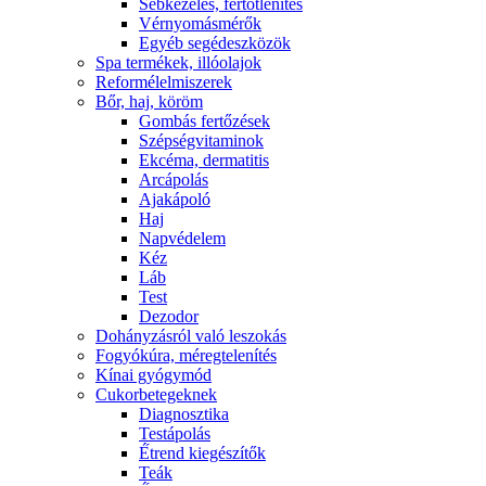
Sebkezelés, fertőtlenítés
Vérnyomásmérők
Egyéb segédeszközök
Spa termékek, illóolajok
Reformélelmiszerek
Bőr, haj, köröm
Gombás fertőzések
Szépségvitaminok
Ekcéma, dermatitis
Arcápolás
Ajakápoló
Haj
Napvédelem
Kéz
Láb
Test
Dezodor
Dohányzásról való leszokás
Fogyókúra, méregtelenítés
Kínai gyógymód
Cukorbetegeknek
Diagnosztika
Testápolás
É́trend kiegészítők
Teák