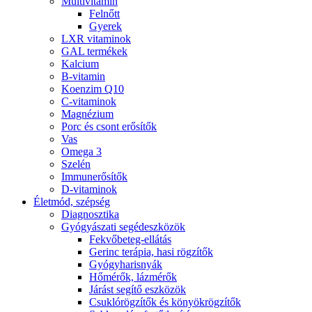
Multivitamin
Felnőtt
Gyerek
LXR vitaminok
GAL termékek
Kalcium
B-vitamin
Koenzim Q10
C-vitaminok
Magnézium
Porc és csont erősítők
Vas
Omega 3
Szelén
Immunerősítők
D-vitaminok
Életmód, szépség
Diagnosztika
Gyógyászati segédeszközök
Fekvőbeteg-ellátás
Gerinc terápia, hasi rögzítők
Gyógyharisnyák
Hőmérők, lázmérők
Járást segítő eszközök
Csuklórögzítők és könyökrögzítők