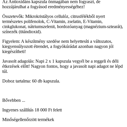
Az Antioxidáns kapszula önmagában nem fogyaszt, de
hozzájárulhat a fogyásod eredményességéhez!
Összetevők: Mikrokristályos cellulóz, citrusfélékből nyert
természetes polifenolok, C-Vitamin, zselatin, E-Vitamin,
cinkglukonat, nátriumszelenit, hordozóanyag (magnézium-sztearát),
színezék (titándioxid).
Figyelem: A készítmény szedése nem helyettesíti a változatos,
kiegyensúlyozott étrendet, a fogyókúrádat azonban nagyon jól
kiegészítheti!
Javasolt adagolás: Napi 2 x 1 kapszula vegyél be a reggeli és déli
étkezések előtt! Nagyon fontos, hogy a javasolt napi adagot ne lépd
túl.
Doboz tartalma: 60 db kapszula.
Bővebben ...
Ingyenes szállítás 18 000 Ft felett
Minőségellenőrzött termékek