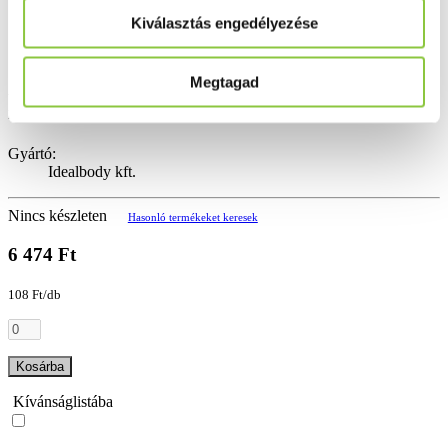
Kiválasztás engedélyezése
Megtagad
Vitamin és szelén tartalmú étrend-kiegészítő kapszula. Azért, hogy még
könnyebben érd el az álomalakot!
Gyártó:
Idealbody kft.
Nincs készleten
Hasonló termékeket keresek
6 474 Ft
108 Ft/db
Kosárba
Kívánságlistába