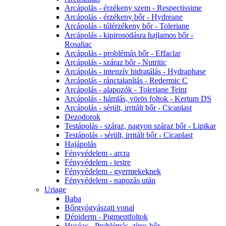
Arcápolás - érzékeny szem - Respectissime
Arcápolás - érzékeny bőr - Hydreane
Arcápolás - túlérzékeny bőr - Toleriane
Arcápolás - kipirosodásra hajlamos bőr -
Rosaliac
Arcápolás - problémás bőr - Effaclar
Arcápolás - száraz bőr - Nutritic
Arcápolás - intenzív hidratálás - Hydraphase
Arcápolás - ránctalanítás - Redermic C
Arcápolás - alapozók - Toleriane Teint
Arcápolás - hámlás, vörös foltok - Kerium DS
Arcápolás - sérült, irritált bőr - Cicaplast
Dezodorok
Testápolás - száraz, nagyon száraz bőr - Lipikar
Testápolás - sérült, irritált bőr - Cicaplast
Hajápolás
Fényvédelem - arcra
Fényvédelem - testre
Fényvédelem - gyermekeknek
Fényvédelem - napozás után
Uriage
Baba
Bőrgyógyászati vonal
Dépiderm - Pigmentfoltok
Hyséac - Problémás, zíros bőr