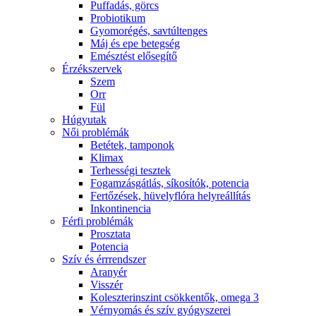
Puffadás, görcs
Probiotikum
Gyomorégés, savtúltenges
Máj és epe betegség
Emésztést elősegítő
Érzékszervek
Szem
Orr
Fül
Húgyutak
Női problémák
Betétek, tamponok
Klimax
Terhességi tesztek
Fogamzásgátlás, síkosítók, potencia
Fertőzések, hüvelyflóra helyreállítás
Inkontinencia
Férfi problémák
Prosztata
Potencia
Szív és érrrendszer
Aranyér
Visszér
Koleszterinszint csökkentők, omega 3
Vérnyomás és szív gyógyszerei