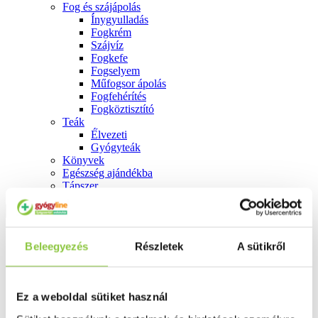
Fog és szájápolás
Í́nygyulladás
Fogkrém
Szájvíz
Fogkefe
Fogselyem
Műfogsor ápolás
Fogfehérítés
Fogköztisztító
Teák
É́lvezeti
Gyógyteák
Könyvek
Egészség ajándékba
Tápszer
Ajánlataink
Beleegyezés
Részletek
A sütikről
Főoldal
Fogyókúra, méregtelenítés
Ideal Body antioxidáns kapszula 60 db
Ez a weboldal sütiket használ