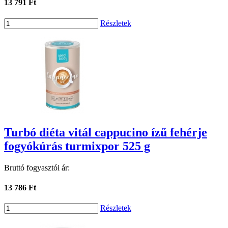
13 791 Ft
Részletek
Turbó diéta vitál cappucino ízű fehérje
fogyókúrás turmixpor 525 g
Bruttó fogyasztói ár:
13 786 Ft
Részletek