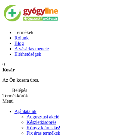
Termékek
Rólunk
Blog
A vásárlás menete
Elérhetőségek
0
Kosár
Az Ön kosara üres.
Belépés
Termékkörök
Menü
Ajánlataink
Augusztusi akció
Készletkisöprés
Könyv kiárusítás!
Fix áras termékek