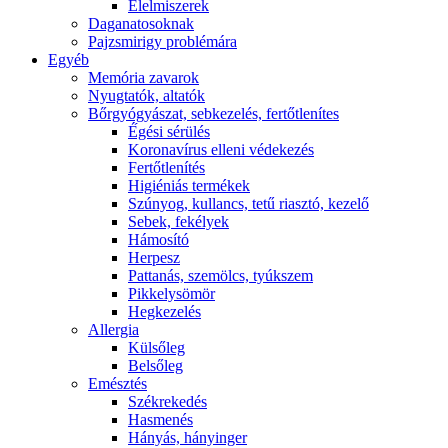
É́lelmiszerek
Daganatosoknak
Pajzsmirigy problémára
Egyéb
Memória zavarok
Nyugtatók, altatók
Bőrgyógyászat, sebkezelés, fertőtlenítes
É́gési sérülés
Koronavírus elleni védekezés
Fertőtlenítés
Higiéniás termékek
Szúnyog, kullancs, tetű riasztó, kezelő
Sebek, fekélyek
Hámosító
Herpesz
Pattanás, szemölcs, tyúkszem
Pikkelysömör
Hegkezelés
Allergia
Külsőleg
Belsőleg
Emésztés
Székrekedés
Hasmenés
Hányás, hányinger