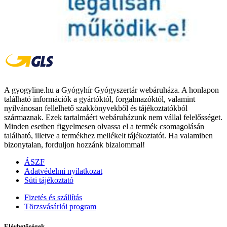
A gyogyline.hu a Gyógyhír Gyógyszertár webáruháza. A honlapon
található információk a gyártóktól, forgalmazóktól, valamint
nyilvánosan fellelhető szakkönyvekből és tájékoztatókból
származnak. Ezek tartalmáért webáruházunk nem vállal felelősséget.
Minden esetben figyelmesen olvassa el a termék csomagolásán
található, illetve a termékhez mellékelt tájékoztatót. Ha valamiben
bizonytalan, forduljon hozzánk bizalommal!
ÁSZF
Adatvédelmi nyilatkozat
Süti tájékoztató
Fizetés és szállítás
Törzsvásárlói program
Elérhetőségek