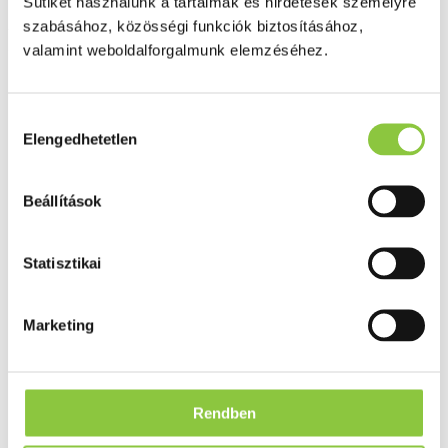
Ideal Body antioxidáns
Sütiket használunk a tartalmak és hirdetések személyre
szabásához, közösségi funkciók biztosításához,
kapszula 60 db
valamint weboldalforgalmunk elemzéséhez.
Hozzájárulás
Elengedhetetlen
kiválasztása
Beállítások
Statisztikai
Marketing
Rendben