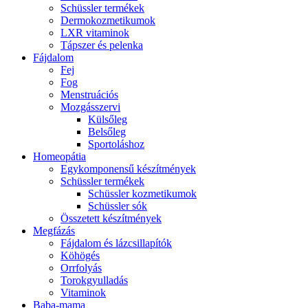
Schüssler termékek
Dermokozmetikumok
LXR vitaminok
Tápszer és pelenka
Fájdalom
Fej
Fog
Menstruációs
Mozgásszervi
Külsőleg
Belsőleg
Sportoláshoz
Homeopátia
Egykomponensű készítmények
Schüssler termékek
Schüssler kozmetikumok
Schüssler sók
Összetett készítmények
Megfázás
Fájdalom és lázcsillapítók
Köhögés
Orrfolyás
Torokgyulladás
Vitaminok
Baba-mama