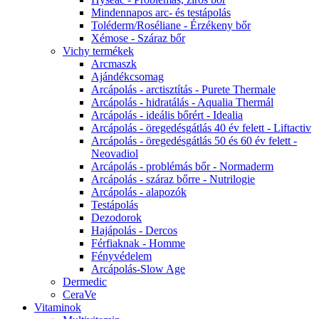
Mindennapos arc- és testápolás
Toléderm/Roséliane - Érzékeny bőr
Xémose - Száraz bőr
Vichy termékek
Arcmaszk
Ajándékcsomag
Arcápolás - arctisztítás - Purete Thermale
Arcápolás - hidratálás - Aqualia Thermál
Arcápolás - ideális bőrért - Idealia
Arcápolás - öregedésgátlás 40 év felett - Liftactiv
Arcápolás - öregedésgátlás 50 és 60 év felett -
Neovadiol
Arcápolás - problémás bőr - Normaderm
Arcápolás - száraz bőrre - Nutrilogie
Arcápolás - alapozók
Testápolás
Dezodorok
Hajápolás - Dercos
Férfiaknak - Homme
Fényvédelem
Arcápolás-Slow Age
Dermedic
CeraVe
Vitaminok