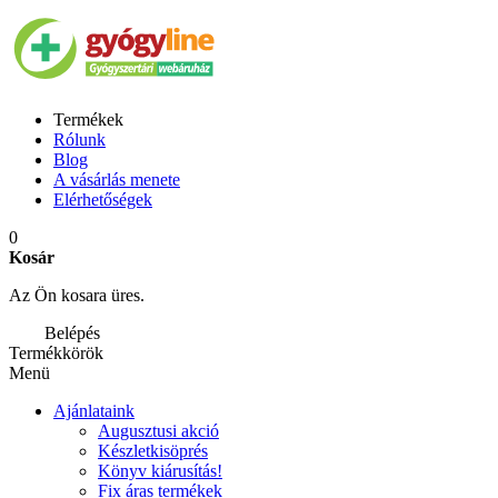
Termékek
Rólunk
Blog
A vásárlás menete
Elérhetőségek
0
Kosár
Az Ön kosara üres.
Belépés
Termékkörök
Menü
Ajánlataink
Augusztusi akció
Készletkisöprés
Könyv kiárusítás!
Fix áras termékek