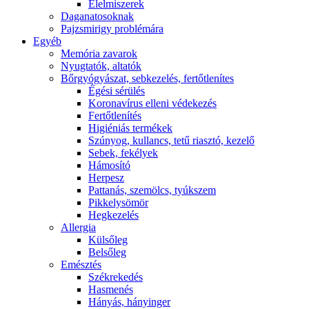
É́lelmiszerek
Daganatosoknak
Pajzsmirigy problémára
Egyéb
Memória zavarok
Nyugtatók, altatók
Bőrgyógyászat, sebkezelés, fertőtlenítes
É́gési sérülés
Koronavírus elleni védekezés
Fertőtlenítés
Higiéniás termékek
Szúnyog, kullancs, tetű riasztó, kezelő
Sebek, fekélyek
Hámosító
Herpesz
Pattanás, szemölcs, tyúkszem
Pikkelysömör
Hegkezelés
Allergia
Külsőleg
Belsőleg
Emésztés
Székrekedés
Hasmenés
Hányás, hányinger