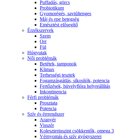
Puffadás, görcs
Probiotikum
Gyomorégés, savtúltenges
Máj és epe betegség
Emésztést elősegítő
Érzékszervek
Szem
Orr
Fül
Húgyutak
Női problémák
Betétek, tamponok
Klimax
Terhességi tesztek
Fogamzásgátlás, síkosítók, potencia
Fertőzések, hüvelyflóra helyreállítás
Inkontinencia
Férfi problémák
Prosztata
Potencia
Szív és érrrendszer
Aranyér
Visszér
Koleszterinszint csökkentők, omega 3
Vérnyomás és szív gyógyszerei