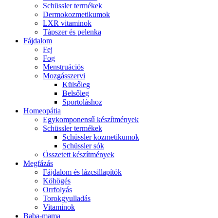
Schüssler termékek
Dermokozmetikumok
LXR vitaminok
Tápszer és pelenka
Fájdalom
Fej
Fog
Menstruációs
Mozgásszervi
Külsőleg
Belsőleg
Sportoláshoz
Homeopátia
Egykomponensű készítmények
Schüssler termékek
Schüssler kozmetikumok
Schüssler sók
Összetett készítmények
Megfázás
Fájdalom és lázcsillapítók
Köhögés
Orrfolyás
Torokgyulladás
Vitaminok
Baba-mama