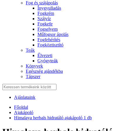
Fog és szájápolás
Í́nygyulladás
Fogkrém
Szájvíz
Fogkefe
Fogselyem
Műfogsor ápolás
Fogfehérítés
Fogköztisztító
Teák
É́lvezeti
Gyógyteák
Könyvek
Egészség ajándékba
Tápszer
Ajánlataink
Főoldal
Ajakápoló
Himalaya herbals hidratáló ajakápoló 1 db