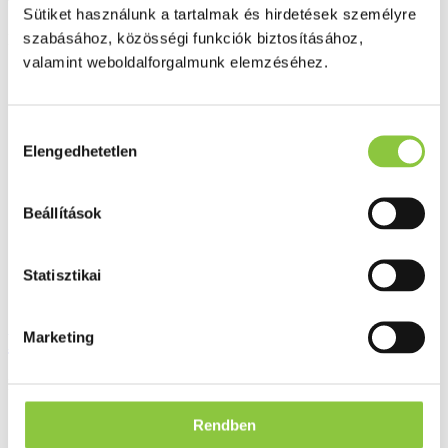
Valós gyógyszertári háttér
Sütiket használunk a tartalmak és hirdetések személyre
szabásához, közösségi funkciók biztosításához,
Folyamatos akciók
valamint weboldalforgalmunk elemzéséhez.
Ezek is érdekelhetik Önt
Hozzájárulás
Elengedhetetlen
kiválasztása
Beállítások
Statisztikai
Marketing
Echinacea angustifolia 4 g - hígítás C5
Bruttó fogyasztói ár:
1 717 Ft
Rendben