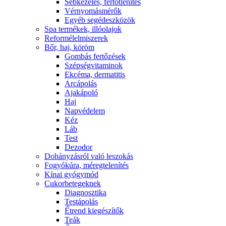
Sebkezelés, fertőtlenítés
Vérnyomásmérők
Egyéb segédeszközök
Spa termékek, illóolajok
Reformélelmiszerek
Bőr, haj, köröm
Gombás fertőzések
Szépségvitaminok
Ekcéma, dermatitis
Arcápolás
Ajakápoló
Haj
Napvédelem
Kéz
Láb
Test
Dezodor
Dohányzásról való leszokás
Fogyókúra, méregtelenítés
Kínai gyógymód
Cukorbetegeknek
Diagnosztika
Testápolás
É́trend kiegészítők
Teák