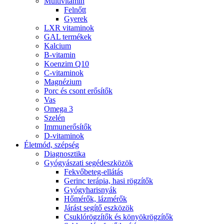
Multivitamin
Felnőtt
Gyerek
LXR vitaminok
GAL termékek
Kalcium
B-vitamin
Koenzim Q10
C-vitaminok
Magnézium
Porc és csont erősítők
Vas
Omega 3
Szelén
Immunerősítők
D-vitaminok
Életmód, szépség
Diagnosztika
Gyógyászati segédeszközök
Fekvőbeteg-ellátás
Gerinc terápia, hasi rögzítők
Gyógyharisnyák
Hőmérők, lázmérők
Járást segítő eszközök
Csuklórögzítők és könyökrögzítők