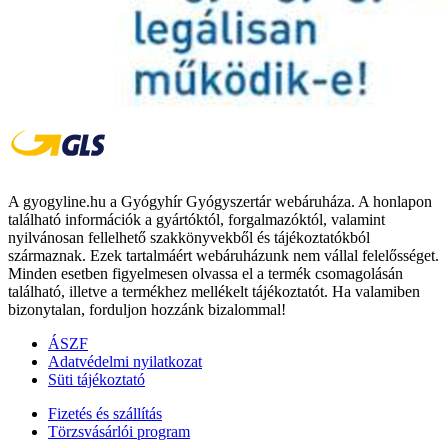
A gyogyline.hu a Gyógyhír Gyógyszertár webáruháza. A honlapon
található információk a gyártóktól, forgalmazóktól, valamint
nyilvánosan fellelhető szakkönyvekből és tájékoztatókból
származnak. Ezek tartalmáért webáruházunk nem vállal felelősséget.
Minden esetben figyelmesen olvassa el a termék csomagolásán
található, illetve a termékhez mellékelt tájékoztatót. Ha valamiben
bizonytalan, forduljon hozzánk bizalommal!
ÁSZF
Adatvédelmi nyilatkozat
Süti tájékoztató
Fizetés és szállítás
Törzsvásárlói program