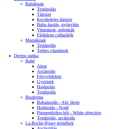
Babáknak
Testápolás
Tápszer
Kecsketejes tápszer
Baba ápolás, gyógyítás
Vitaminok, pelenkák
Fájdalom csillapítók
Mamáknak
Testápolás
Terhes vitaminok
Dermo patika
Babé
Akne
Arcápolás
Fényvédelem
Gyermek
Hajápolás
Testápolás
Bioderma
Babaápolás - Abc derm
Hajápolás - Nodé
Pigmentfoltos bőr - White objective
Testápolás, arcápolás
La-Roche-Posay termékek
Arctisztítás