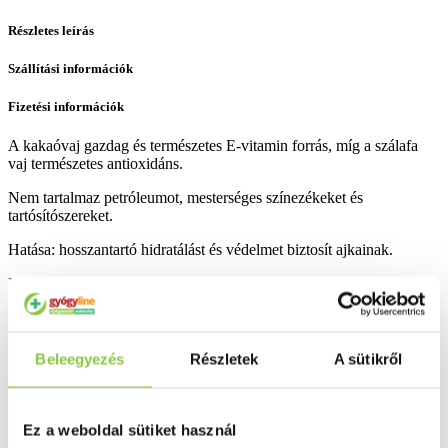
Részletes leírás
Szállítási információk
Fizetési információk
A kakaóvaj gazdag és természetes E-vitamin forrás, míg a szálafa
vaj természetes antioxidáns.
Nem tartalmaz petróleumot, mesterséges színezékeket és
tartósítószereket.
Hatása: hosszantartó hidratálást és védelmet biztosít ajkainak.
Használata: szükség szerint használja ajkai ápolására.
Kiszerelés:
4,5 g
.
Bővebben ...
Beleegyezés
Részletek
A sütikről
Ingyenes szállítás 18 000 Ft felett
Minőségellenőrzött termékek
Ez a weboldal sütiket használ