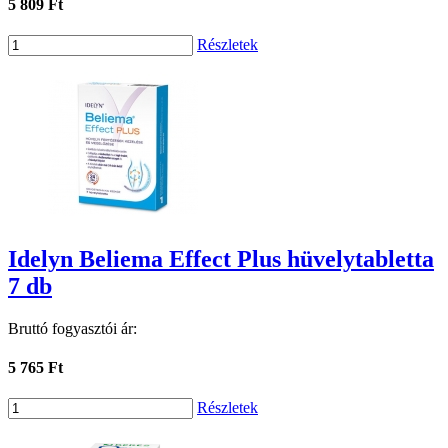
5 809 Ft
Részletek
Idelyn Beliema Effect Plus hüvelytabletta
7 db
Bruttó fogyasztói ár:
5 765 Ft
Részletek