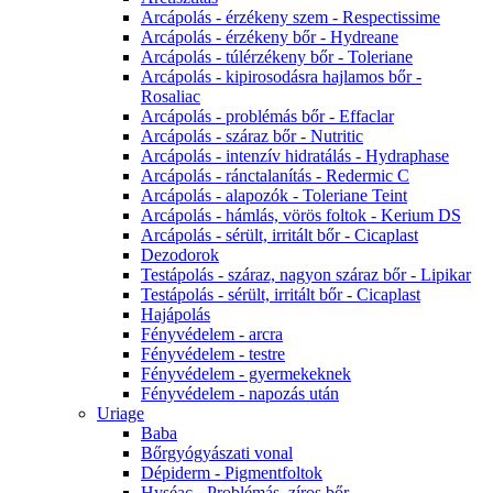
Arcápolás - érzékeny szem - Respectissime
Arcápolás - érzékeny bőr - Hydreane
Arcápolás - túlérzékeny bőr - Toleriane
Arcápolás - kipirosodásra hajlamos bőr -
Rosaliac
Arcápolás - problémás bőr - Effaclar
Arcápolás - száraz bőr - Nutritic
Arcápolás - intenzív hidratálás - Hydraphase
Arcápolás - ránctalanítás - Redermic C
Arcápolás - alapozók - Toleriane Teint
Arcápolás - hámlás, vörös foltok - Kerium DS
Arcápolás - sérült, irritált bőr - Cicaplast
Dezodorok
Testápolás - száraz, nagyon száraz bőr - Lipikar
Testápolás - sérült, irritált bőr - Cicaplast
Hajápolás
Fényvédelem - arcra
Fényvédelem - testre
Fényvédelem - gyermekeknek
Fényvédelem - napozás után
Uriage
Baba
Bőrgyógyászati vonal
Dépiderm - Pigmentfoltok
Hyséac - Problémás, zíros bőr