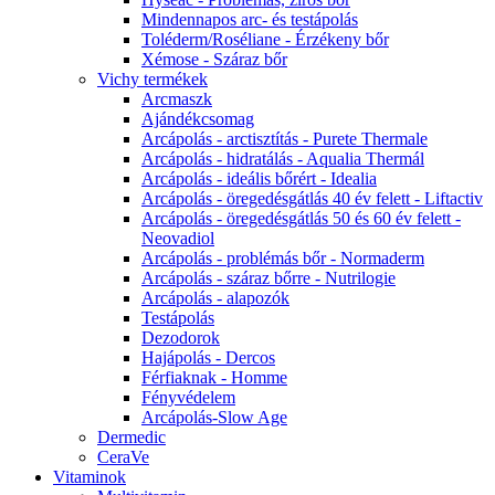
Mindennapos arc- és testápolás
Toléderm/Roséliane - Érzékeny bőr
Xémose - Száraz bőr
Vichy termékek
Arcmaszk
Ajándékcsomag
Arcápolás - arctisztítás - Purete Thermale
Arcápolás - hidratálás - Aqualia Thermál
Arcápolás - ideális bőrért - Idealia
Arcápolás - öregedésgátlás 40 év felett - Liftactiv
Arcápolás - öregedésgátlás 50 és 60 év felett -
Neovadiol
Arcápolás - problémás bőr - Normaderm
Arcápolás - száraz bőrre - Nutrilogie
Arcápolás - alapozók
Testápolás
Dezodorok
Hajápolás - Dercos
Férfiaknak - Homme
Fényvédelem
Arcápolás-Slow Age
Dermedic
CeraVe
Vitaminok