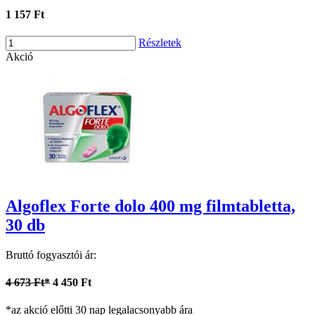
1 157 Ft
Részletek
Akció
Algoflex Forte dolo 400 mg filmtabletta,
30 db
Bruttó fogyasztói ár:
4 673 Ft*
4 450 Ft
*az akció előtti 30 nap legalacsonyabb ára