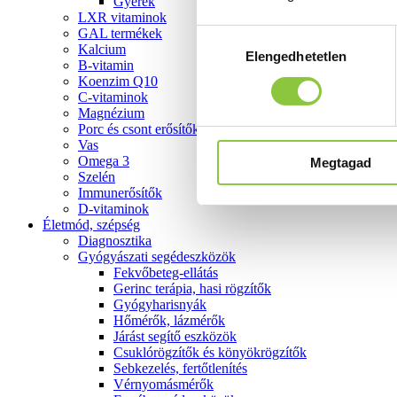
Gyerek
LXR vitaminok
GAL termékek
Hozzájárulás
Kalcium
Elengedhetetlen
kiválasztása
B-vitamin
Koenzim Q10
C-vitaminok
Magnézium
Porc és csont erősítők
Vas
Omega 3
Megtagad
Szelén
Immunerősítők
D-vitaminok
Életmód, szépség
Diagnosztika
Gyógyászati segédeszközök
Fekvőbeteg-ellátás
Gerinc terápia, hasi rögzítők
Gyógyharisnyák
Hőmérők, lázmérők
Járást segítő eszközök
Csuklórögzítők és könyökrögzítők
Sebkezelés, fertőtlenítés
Vérnyomásmérők