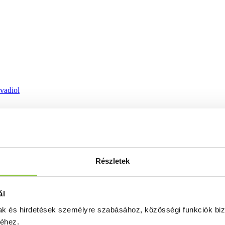
ovadiol
Részletek
ál
mak és hirdetések személyre szabásához, közösségi funkciók biz
séhez.