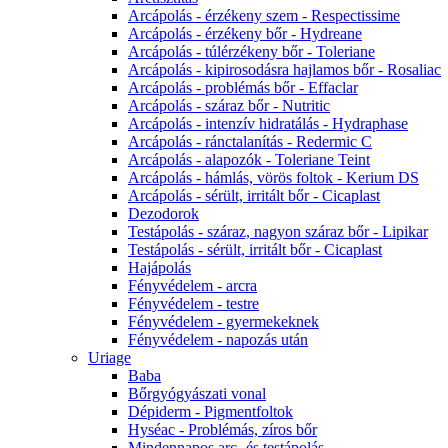
Arcápolás - érzékeny szem - Respectissime
Arcápolás - érzékeny bőr - Hydreane
Arcápolás - túlérzékeny bőr - Toleriane
Arcápolás - kipirosodásra hajlamos bőr - Rosaliac
Arcápolás - problémás bőr - Effaclar
Arcápolás - száraz bőr - Nutritic
Arcápolás - intenzív hidratálás - Hydraphase
Arcápolás - ránctalanítás - Redermic C
Arcápolás - alapozók - Toleriane Teint
Arcápolás - hámlás, vörös foltok - Kerium DS
Arcápolás - sérült, irritált bőr - Cicaplast
Dezodorok
Testápolás - száraz, nagyon száraz bőr - Lipikar
Testápolás - sérült, irritált bőr - Cicaplast
Hajápolás
Fényvédelem - arcra
Fényvédelem - testre
Fényvédelem - gyermekeknek
Fényvédelem - napozás után
Uriage
Baba
Bőrgyógyászati vonal
Dépiderm - Pigmentfoltok
Hyséac - Problémás, zíros bőr
Mindennapos arc- és testápolás