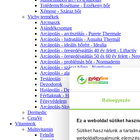
Toléderm/Roséliane - Érzékeny bőr
Xémose - Száraz bőr
Vichy termékek
Arcmaszk
Ajándékcsomag
Arcápolás - arctisztítás - Purete Thermale
Arcápolás - hidratálás - Aqualia Thermál
Arcápolás - ideális bőrért - Idealia
Arcápolás - öregedésgátlás 40 év felett - Liftactiv
Arcápolás - öregedésgátlás 50 és 60 év felett - Ne
Arcápolás - problémás bőr - Normaderm
Arcápolás - száraz bőrre - Nutrilogie
Arcápolás - alapozók
Testápolás
Dezodorok
Hajápolás - Dercos
Férfiaknak - Homme
Beleegyezés
Fényvédelem
Arcápolás-Slow Age
Dermedic
CeraVe
Ez a weboldal sütiket haszn
Vitaminok
Multivitamin
Sütiket használunk a tartal
Felnőtt
weboldalforgalmunk elemzé