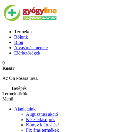
Termékek
Rólunk
Blog
A vásárlás menete
Elérhetőségek
0
Kosár
Az Ön kosara üres.
Belépés
Termékkörök
Menü
Ajánlataink
Augusztusi akció
Készletkisöprés
Könyv kiárusítás!
Fix áras termékek