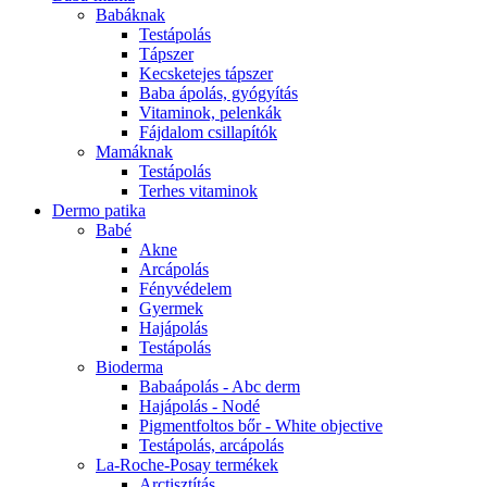
Babáknak
Testápolás
Tápszer
Kecsketejes tápszer
Baba ápolás, gyógyítás
Vitaminok, pelenkák
Fájdalom csillapítók
Mamáknak
Testápolás
Terhes vitaminok
Dermo patika
Babé
Akne
Arcápolás
Fényvédelem
Gyermek
Hajápolás
Testápolás
Bioderma
Babaápolás - Abc derm
Hajápolás - Nodé
Pigmentfoltos bőr - White objective
Testápolás, arcápolás
La-Roche-Posay termékek
Arctisztítás