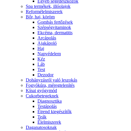
Egyéb segédeszközök
Spa termékek, illóolajok
Reformélelmiszerek
Bőr, haj, köröm
Gombás fertőzések
Szépségvitaminok
Ekcéma, dermatitis
Arcápolás
Ajakápoló
Haj
Napvédelem
Kéz
Láb
Test
Dezodor
Dohányzásról való leszokás
Fogyókúra, méregtelenítés
Kínai gyógymód
Cukorbetegeknek
Diagnosztika
Testápolás
É́trend kiegészítők
Teák
É́lelmiszerek
Daganatosoknak