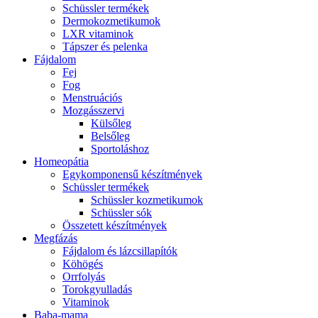
Schüssler termékek
Dermokozmetikumok
LXR vitaminok
Tápszer és pelenka
Fájdalom
Fej
Fog
Menstruációs
Mozgásszervi
Külsőleg
Belsőleg
Sportoláshoz
Homeopátia
Egykomponensű készítmények
Schüssler termékek
Schüssler kozmetikumok
Schüssler sók
Összetett készítmények
Megfázás
Fájdalom és lázcsillapítók
Köhögés
Orrfolyás
Torokgyulladás
Vitaminok
Baba-mama