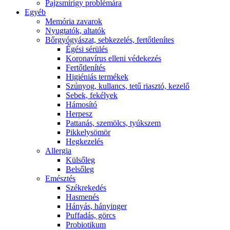
Pajzsmirigy problémára
Egyéb
Memória zavarok
Nyugtatók, altatók
Bőrgyógyászat, sebkezelés, fertőtlenítes
É́gési sérülés
Koronavírus elleni védekezés
Fertőtlenítés
Higiéniás termékek
Szúnyog, kullancs, tetű riasztó, kezelő
Sebek, fekélyek
Hámosító
Herpesz
Pattanás, szemölcs, tyúkszem
Pikkelysömör
Hegkezelés
Allergia
Külsőleg
Belsőleg
Emésztés
Székrekedés
Hasmenés
Hányás, hányinger
Puffadás, görcs
Probiotikum